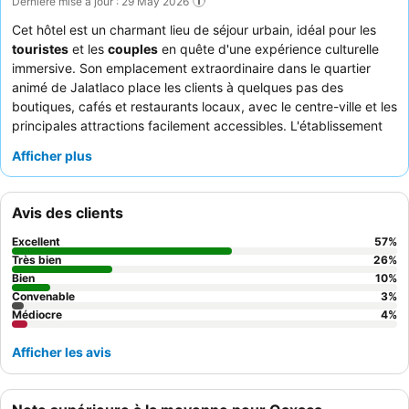
Dernière mise à jour : 29 May 2026
Cet hôtel est un charmant lieu de séjour urbain, idéal pour les
touristes
et les
couples
en quête d'une expérience culturelle
immersive. Son emplacement extraordinaire dans le quartier
animé de Jalatlaco place les clients à quelques pas des
boutiques, cafés et restaurants locaux, avec le centre-ville et les
principales attractions facilement accessibles. L'établissement
dispose d'une ravissante
piscine sur le toit
et d'un
spa
Afficher plus
tranquille proposant des soins de première classe. Les clients
apprécient constamment le
personnel amical et serviable
ainsi
que le
petit-déjeuner buffet
varié et délicieux, comprenant des
Avis des clients
quesadillas et des omelettes préparées à la demande. Pour un
séjour plus calme, pensez à demander une chambre donnant
Excellent
57
%
sur le jardin.
Très bien
26
%
Bien
10
%
Convenable
3
%
Médiocre
4
%
Afficher les avis