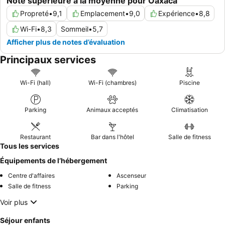
Note supérieure à la moyenne pour Oaxaca
Propreté
•
9,1
Emplacement
•
9,0
Expérience
•
8,8
Wi-Fi
•
8,3
Sommeil
•
5,7
Afficher plus de notes d’évaluation
Principaux services
Wi-Fi (hall)
Wi-Fi (chambres)
Piscine
Parking
Animaux acceptés
Climatisation
Restaurant
Bar dans l'hôtel
Salle de fitness
Tous les services
Équipements de l’hébergement
Centre d'affaires
Ascenseur
Salle de fitness
Parking
Voir plus
Séjour enfants