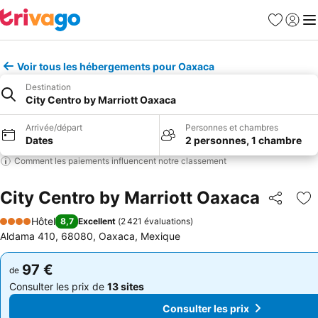
Favoris
Se con
Me
Voir tous les hébergements pour Oaxaca
Destination
City Centro by Marriott Oaxaca
Arrivée/départ
Personnes et chambres
Dates
2 personnes, 1 chambre
Comment les paiements influencent notre classement
City Centro by Marriott Oaxaca
Partager
Aj
Hôtel
8,7
Excellent
(
2 421 évaluations
)
4 Étoiles
Aldama 410, 68080, Oaxaca, Mexique
97 €
97 €
de
de
Consulter les prix de
13 sites
Consulter les prix de
13 sites
Consulter les prix
Consulter les prix