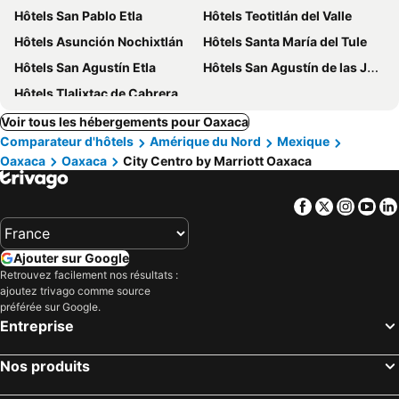
Hôtels San Pablo Etla
Hôtels Teotitlán del Valle
Hôtels Asunción Nochixtlán
Hôtels Santa María del Tule
Hôtels San Agustín Etla
Hôtels San Agustín de las Juntas
Hôtels Tlalixtac de Cabrera
Voir tous les hébergements pour Oaxaca
Comparateur d'hôtels
Amérique du Nord
Mexique
Oaxaca
Oaxaca
City Centro by Marriott Oaxaca
Facebook
Twitter
Insta
Yo
Ajouter sur Google
Retrouvez facilement nos résultats :
ajoutez trivago comme source
préférée sur Google.
Entreprise
Nos produits