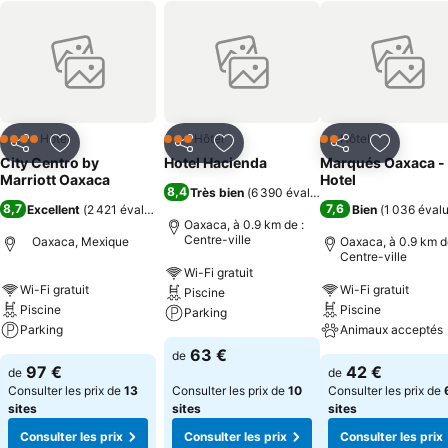
Hôtel
Hôtel
Hôtel
4 Étoiles
3 Étoiles
2 Étoiles
Partager
Ajouter à mes favoris
Partager
Ajouter à mes favoris
Partager
Ajouter à
City Centro by
Hotel Hacienda
Marqués Oaxaca -
Marriott Oaxaca
Hotel
8,4
Très bien
(
6 390 évaluations
)
8,7
7,6
Excellent
(
2 421 évaluations
)
Bien
(
1 036 éval
Oaxaca, à 0.9 km de :
Centre-ville
Oaxaca, Mexique
Oaxaca, à 0.9 km d
Centre-ville
Wi-Fi gratuit
Wi-Fi gratuit
Wi-Fi gratuit
Piscine
Piscine
Piscine
Parking
Parking
Animaux acceptés
63 €
de
97 €
42 €
de
de
Consulter les prix de
13
Consulter les prix de
10
Consulter les prix de
sites
sites
sites
Consulter les prix
Consulter les prix
Consulter les prix