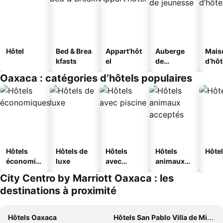
Hôtel
Bed & Brea
Appart’hôt
Auberge
Mais
kfasts
el
de
d’hô
jeunesse
Oaxaca : catégories d’hôtels populaires
Hôtels
Hôtels de
Hôtels
Hôtels
Hôtel
économiq
luxe
avec
animaux
ues
piscine
acceptés
City Centro by Marriott Oaxaca : les
destinations à proximité
Hôtels Oaxaca
Hôtels San Pablo Villa de Mitla