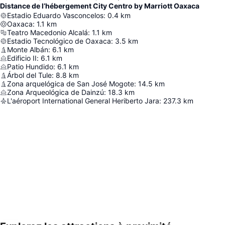
Distance de l’hébergement City Centro by Marriott Oaxaca
Estadio Eduardo Vasconcelos
:
0.4
km
Oaxaca
:
1.1
km
Teatro Macedonio Alcalá
:
1.1
km
Estadio Tecnológico de Oaxaca
:
3.5
km
Monte Albán
:
6.1
km
Edificio II
:
6.1
km
Patio Hundido
:
6.1
km
Árbol del Tule
:
8.8
km
Zona arquelógica de San José Mogote
:
14.5
km
Zona Arqueológica de Dainzú
:
18.3
km
L'aéroport International General Heriberto Jara
:
237.3
km