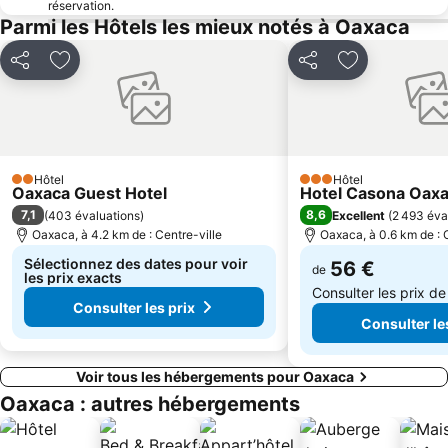
réservation.
Parmi les Hôtels les mieux notés à Oaxaca
Partager
Ajouter à mes favoris
Partager
Ajouter à mes
Hôtel
Hôtel
2 Étoiles
3 Étoiles
Oaxaca Guest Hotel
Hotel Casona Oax
7,1
8,6
(
403 évaluations
)
Excellent
(
2 493 éva
Oaxaca, à 4.2 km de : Centre-ville
Oaxaca, à 0.6 km de : 
Sélectionnez des dates pour voir
56 €
de
les prix exacts
Consulter les prix d
Consulter les prix
Consulter le
Voir tous les hébergements pour Oaxaca
Oaxaca : autres hébergements