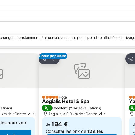
 changent constamment. Par conséquent, il se peut que l’offre affichée sur trivago
Choix populaire
avoris
Ajouter à mes favoris
Partager
Par
Hôtel
5 Étoiles
3 É
Aegialis Hotel & Spa
Yp
9,1
9,
ations
)
Excellent
(
2 049 évaluations
)
 km de : Centre-ville
Aegialis, à 0.9 km de : Centre-ville
tes pour voir
194 €
de
d
Consulter les prix de
12 sites
C