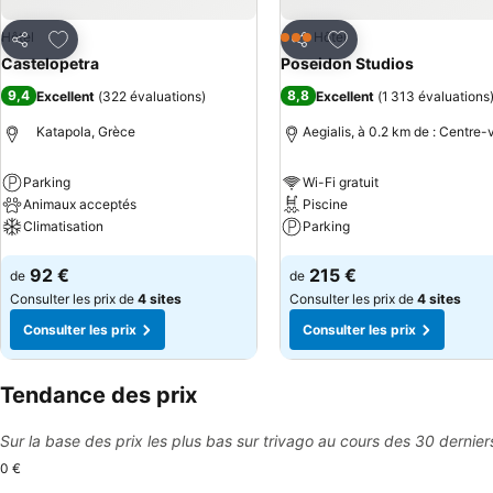
Ajouter à mes favoris
Ajouter à mes favor
Hôtel
Hôtel
3 Étoiles
Partager
Partager
Castelopetra
Poseidon Studios
9,4
8,8
Excellent
(
322 évaluations
)
Excellent
(
1 313 évaluations
Katapola, Grèce
Aegialis, à 0.2 km de : Centre-v
Parking
Wi-Fi gratuit
Animaux acceptés
Piscine
Climatisation
Parking
Consulter les prix
Consulter les prix
92 €
215 €
de
de
Consulter les prix de
4 sites
Consulter les prix de
4 sites
Consulter les prix
Consulter les prix
Tendance des prix
Sur la base des prix les plus bas sur trivago au cours des 30 dernier
0 €