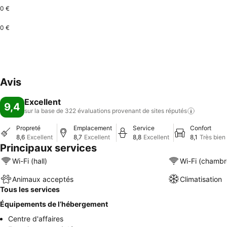
0 €
0 €
Avis
Excellent
9,4
sur la base de 322 évaluations provenant de sites
réputés
Propreté
Emplacement
Service
Confort
8,6
Excellent
8,7
Excellent
8,8
Excellent
8,1
Très bien
Principaux services
Wi-Fi (hall)
Wi-Fi (chambr
Animaux acceptés
Climatisation
Tous les services
Équipements de l’hébergement
Centre d'affaires