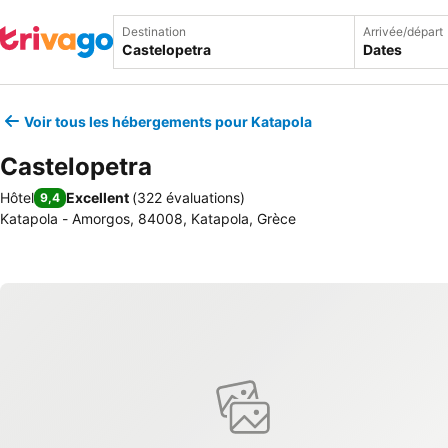
Destination
Arrivée/départ
Dates
Voir tous les hébergements pour Katapola
Castelopetra
Hôtel
Excellent
(
322 évaluations
)
9,4
Katapola - Amorgos, 84008, Katapola, Grèce