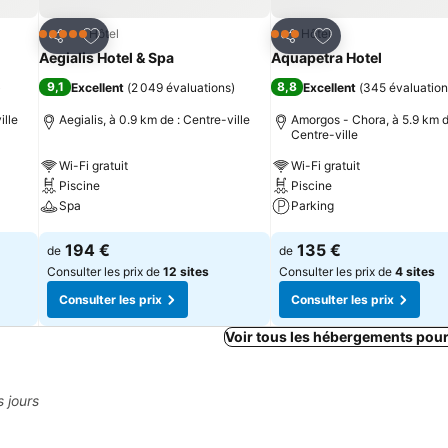
is
Ajouter à mes favoris
Ajouter à mes fav
Hôtel
Hôtel
5 Étoiles
3 Étoiles
Partager
Partager
Aegialis Hotel & Spa
Aquapetra Hotel
9,1
8,8
)
Excellent
(
2 049 évaluations
)
Excellent
(
345 évaluation
ille
Aegialis, à 0.9 km de : Centre-ville
Amorgos - Chora, à 5.9 km d
Centre-ville
Wi-Fi gratuit
Wi-Fi gratuit
Piscine
Piscine
Spa
Parking
Consulter les prix
Consulter les prix
194 €
135 €
de
de
Consulter les prix de
12 sites
Consulter les prix de
4 sites
Consulter les prix
Consulter les prix
Voir tous les hébergements pou
s jours