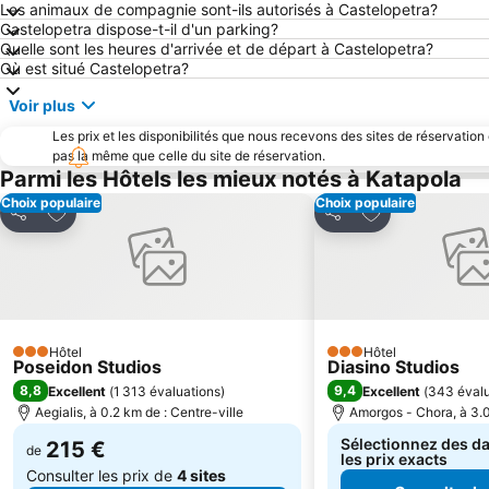
Les animaux de compagnie sont-ils autorisés à Castelopetra?
Castelopetra dispose-t-il d'un parking?
Quelle sont les heures d'arrivée et de départ à Castelopetra?
Où est situé Castelopetra?
Voir plus
Les prix et les disponibilités que nous recevons des sites de réservation
pas la même que celle du site de réservation.
Parmi les Hôtels les mieux notés à Katapola
Choix populaire
Choix populaire
Ajouter à mes favoris
Ajouter à mes f
Partager
Partager
Hôtel
Hôtel
3 Étoiles
3 Étoiles
Poseidon Studios
Diasino Studios
8,8
9,4
Excellent
(
1 313 évaluations
)
Excellent
(
343 évalu
Aegialis, à 0.2 km de : Centre-ville
Amorgos - Chora, à 3.0
Sélectionnez des da
215 €
de
les prix exacts
Consulter les prix de
4 sites