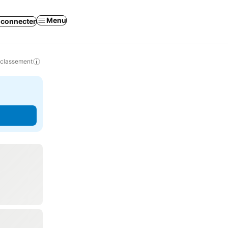
Menu
 connecter
 classement