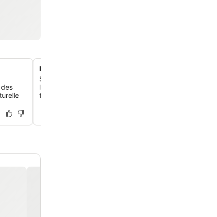
Petit-déjeuner local exceptionnel
Savoure un petit-déjeuner délicieux et copieux avec de
 des
locaux, des gâteaux faits maison et une grande variété d
urelle
tout servi avec une vue imprenable.