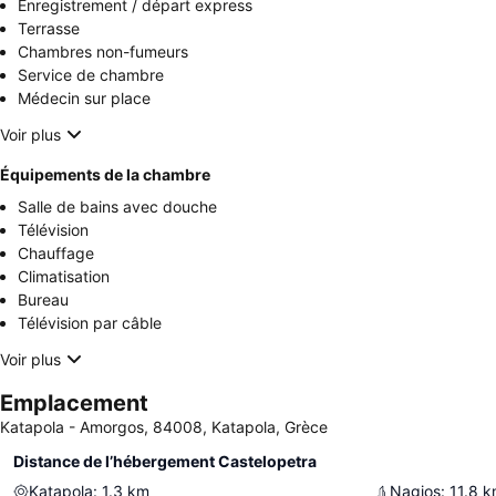
Enregistrement / départ express
Terrasse
Chambres non-fumeurs
Service de chambre
Médecin sur place
Voir plus
Équipements de la chambre
Salle de bains avec douche
Télévision
Chauffage
Climatisation
Bureau
Télévision par câble
Voir plus
Emplacement
Katapola - Amorgos, 84008, Katapola, Grèce
Distance de l’hébergement Castelopetra
Katapola
:
1.3
km
Nagios
:
11.8
k