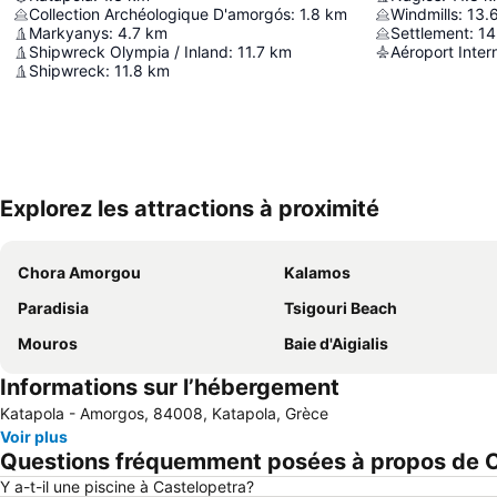
Collection Archéologique D'amorgós
:
1.8
km
Windmills
:
13.
Markyanys
:
4.7
km
Settlement
:
14
Shipwreck Olympia / Inland
:
11.7
km
Aéroport Intern
Shipwreck
:
11.8
km
Explorez les attractions à proximité
Chora Amorgou
Kalamos
Paradisia
Tsigouri Beach
Mouros
Baie d'Aigialis
Informations sur l’hébergement
Katapola - Amorgos, 84008, Katapola, Grèce
Voir plus
Questions fréquemment posées à propos de C
Y a-t-il une piscine à Castelopetra?