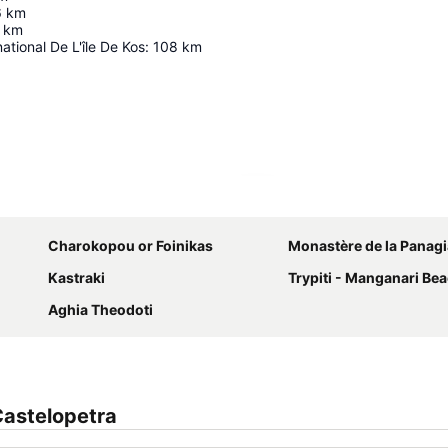
6
km
km
ational De L'île De Kos
:
108
km
Agrandir la carte
Charokopou or Foinikas
Monastère de la Panagia Choz
Kastraki
Trypiti - Manganari Be
Aghia Theodoti
astelopetra