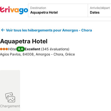
Destination
Arrivée/départ
Dates
Voir tous les hébergements pour Amorgos - Chora
Aquapetra Hotel
Hôtel
Excellent
(
345 évaluations
)
8,8
3 Étoiles
Agios Pavlos, 84008, Amorgos - Chora, Grèce
Chargement