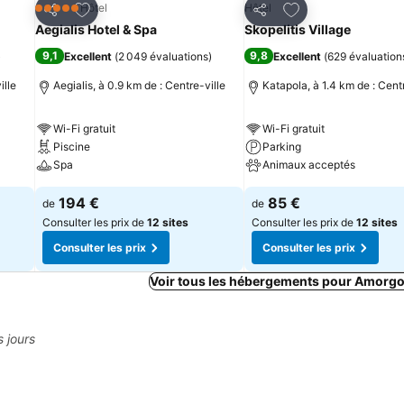
is
Ajouter à mes favoris
Ajouter à mes fav
Hôtel
Hôtel
5 Étoiles
Partager
Partager
Aegialis Hotel & Spa
Skopelitis Village
9,1
9,8
)
Excellent
(
2 049 évaluations
)
Excellent
(
629 évaluation
ille
Aegialis, à 0.9 km de : Centre-ville
Katapola, à 1.4 km de : Cent
Wi-Fi gratuit
Wi-Fi gratuit
Piscine
Parking
Spa
Animaux acceptés
194 €
85 €
de
de
Consulter les prix de
12 sites
Consulter les prix de
12 sites
Consulter les prix
Consulter les prix
Voir tous les hébergements pour Amorgo
s jours