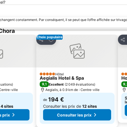
el?
 changent constamment. Par conséquent, il se peut que l’offre affichée sur trivago
 Chora
Choix populaire
avoris
Ajouter à mes favoris
Partager
Par
Hôtel
5 Étoiles
2 É
Aegialis Hotel & Spa
Ho
9,1
9,
luations
)
Excellent
(
2 049 évaluations
)
Centre-ville
Aegialis, à 0.9 km de : Centre-ville
S
194 €
de
l
e
4 sites
Consulter les prix de
12 sites
s prix
Consulter les prix