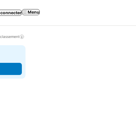
Menu
 connecter
 classement