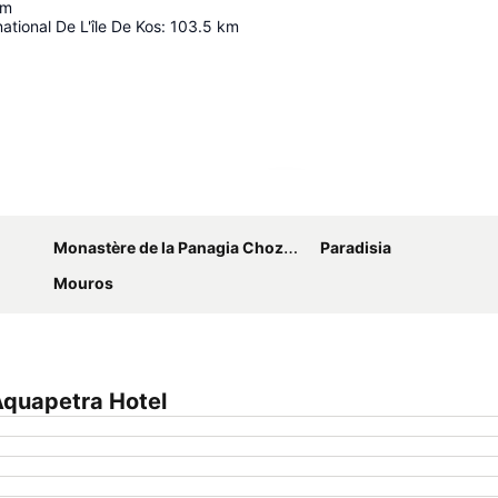
km
ational De L'île De Kos
:
103.5
km
Agrandir la carte
Monastère de la Panagia Chozoviotissa
Paradisia
Mouros
Aquapetra Hotel