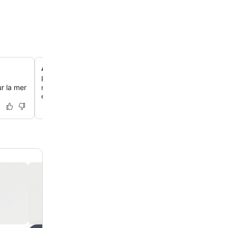
Accès direct à la plage d'Agios Pavlos
Profite de la commodité d'un emplacement semi-privé 
r la mer
mer, offrant un accès immédiat à la magnifique plage d'
et à des transats.