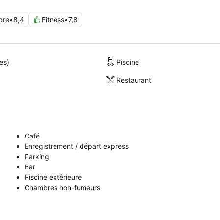
bre
•
8,4
Fitness
•
7,8
es)
Piscine
Restaurant
Café
Enregistrement / départ express
Parking
Bar
Piscine extérieure
Chambres non-fumeurs