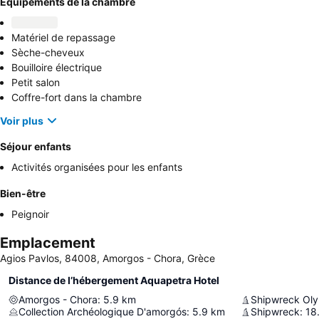
Équipements de la chambre
Matériel de repassage
Sèche-cheveux
Bouilloire électrique
Petit salon
Coffre-fort dans la chambre
Voir plus
Séjour enfants
Activités organisées pour les enfants
Bien-être
Peignoir
Emplacement
Agios Pavlos, 84008, Amorgos - Chora, Grèce
Distance de l’hébergement Aquapetra Hotel
Amorgos - Chora
:
5.9
km
Shipwreck Oly
Collection Archéologique D'amorgós
:
5.9
km
Shipwreck
:
18