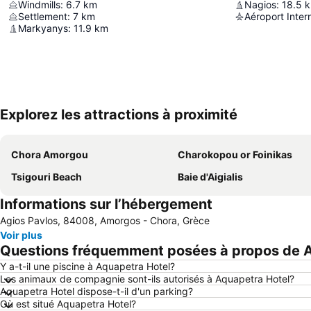
Windmills
:
6.7
km
Nagios
:
18.5
Settlement
:
7
km
Aéroport Intern
Markyanys
:
11.9
km
Explorez les attractions à proximité
Chora Amorgou
Charokopou or Foinikas
Tsigouri Beach
Baie d'Aigialis
Informations sur l’hébergement
Agios Pavlos, 84008, Amorgos - Chora, Grèce
Voir plus
Questions fréquemment posées à propos de 
Y a-t-il une piscine à Aquapetra Hotel?
Les animaux de compagnie sont-ils autorisés à Aquapetra Hotel?
Aquapetra Hotel dispose-t-il d'un parking?
Où est situé Aquapetra Hotel?