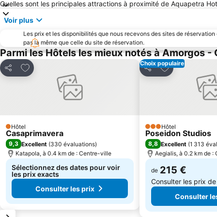
Quelles sont les principales attractions à proximité de Aquapetra Hot
Voir plus
Les prix et les disponibilités que nous recevons des sites de réservation
pas la même que celle du site de réservation.
Parmi les Hôtels les mieux notés à Amorgos -
Choix populaire
Ajouter à mes favoris
Ajouter à mes f
Partager
Partager
Hôtel
Hôtel
1 Étoiles
3 Étoiles
Casaprimavera
Poseidon Studios
9,3
8,8
Excellent
(
330 évaluations
)
Excellent
(
1 313 éva
Katapola, à 0.4 km de : Centre-ville
Aegialis, à 0.2 km de : 
Sélectionnez des dates pour voir
215 €
de
les prix exacts
Consulter les prix d
Consulter les prix
Consulter le