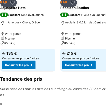
Ajouter à mes favoris
Ajouter à mes favor
Hôtel
Hôtel
3 Étoiles
3 Étoiles
Partager
Partager
Aquapetra Hotel
Poseidon Studios
8,8
8,8
Excellent
(
345 évaluations
)
Excellent
(
1 313 évaluations
Amorgos - Chora, Grèce
Aegialis, à 0.2 km de : Centre-v
Wi-Fi gratuit
Wi-Fi gratuit
Piscine
Piscine
Parking
Parking
135 €
215 €
de
de
Consulter les prix de
4 sites
Consulter les prix de
4 sites
Consulter les prix
Consulter les prix
Tendance des prix
Sur la base des prix les plus bas sur trivago au cours des 30 dernier
0 €
0 €