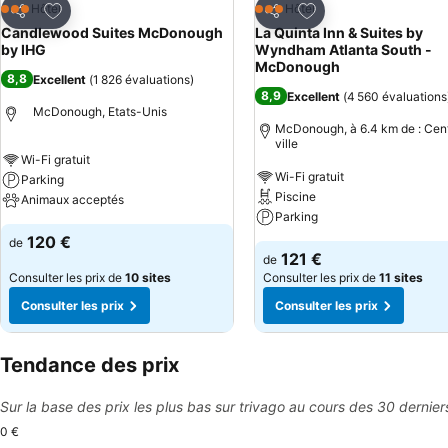
Ajouter à mes favoris
Ajouter à mes favor
Hôtel
Hôtel
3 Étoiles
3 Étoiles
Partager
Partager
Candlewood Suites McDonough
La Quinta Inn & Suites by
by IHG
Wyndham Atlanta South -
McDonough
8,8
Excellent
(
1 826 évaluations
)
8,9
Excellent
(
4 560 évaluations
McDonough, Etats-Unis
McDonough, à 6.4 km de : Cen
ville
Wi-Fi gratuit
Wi-Fi gratuit
Parking
Piscine
Animaux acceptés
Parking
120 €
de
121 €
de
Consulter les prix de
10 sites
Consulter les prix de
11 sites
Consulter les prix
Consulter les prix
Tendance des prix
Sur la base des prix les plus bas sur trivago au cours des 30 dernier
0 €