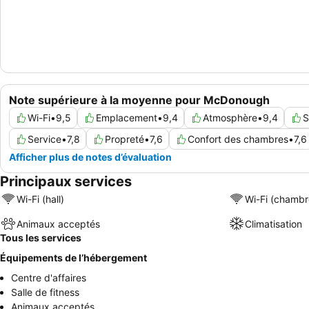
Note supérieure à la moyenne pour McDonough
Wi-Fi
•
9,5
Emplacement
•
9,4
Atmosphère
•
9,4
S
Service
•
7,8
Propreté
•
7,6
Confort des chambres
•
7,6
Afficher plus de notes d’évaluation
Principaux services
Wi-Fi (hall)
Wi-Fi (chambr
Animaux acceptés
Climatisation
Tous les services
Équipements de l’hébergement
Centre d'affaires
Salle de fitness
Animaux acceptés