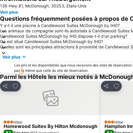
136 Hwy 81, McDonough, 30253, Etats-Unis
Voir plus
Questions fréquemment posées à propos de
Y a-t-il une piscine à Candlewood Suites McDonough by IHG?
Les animaux de compagnie sont-ils autorisés à Candlewood Suites
Candlewood Suites McDonough by IHG dispose-t-il d'un parking?
Où est situé Candlewood Suites McDonough by IHG?
Quelles sont les principales attractions à proximité de Candlewoo
Voir plus
Les prix et les disponibilités que nous recevons des sites de réservation
pas la même que celle du site de réservation.
Parmi les Hôtels les mieux notés à McDonoug
Ajouter à mes favoris
Ajouter 
Partager
Partager
Hôtel
Hôtel
3 Étoiles
3 Étoiles
Homewood Suites By Hilton Mcdonough
Hampton In
8,1
8,1
Très bien
(
624 évaluations
)
Très bien
(