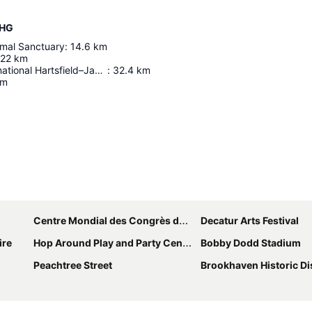
IHG
imal Sanctuary
:
14.6
km
22
km
Aéroport International Hartsfield–Jackson D'atlanta
:
32.4
km
km
Agrandir la carte
Centre Mondial des Congrès de Géorgie
Decatur Arts Festival
ire
Hop Around Play and Party Center
Bobby Dodd Stadium
Peachtree Street
Brookhaven Historic Dis