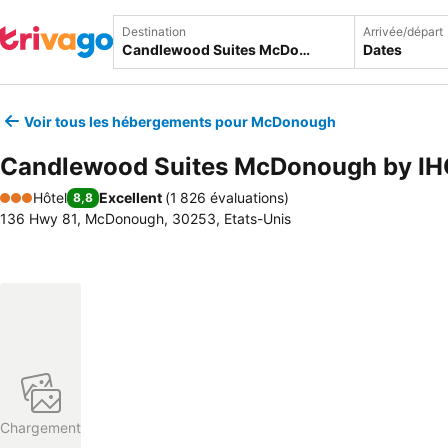
Destination
Arrivée/départ
Dates
Voir tous les hébergements pour McDonough
Candlewood Suites McDonough by IH
Hôtel
Excellent
(
1 826 évaluations
)
8,8
3 Étoiles
136 Hwy 81, McDonough, 30253, Etats-Unis
Chargement