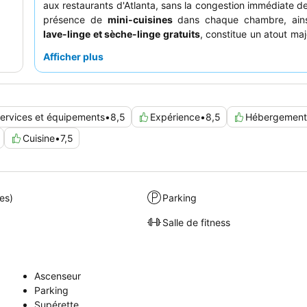
aux restaurants d'Atlanta, sans la congestion immédiate de 
présence de
mini-cuisines
dans chaque chambre, ain
lave-linge et sèche-linge gratuits
, constitue un atout maj
une commodité significative pour les séjours plus longs. 
Afficher plus
louent constamment le
personnel amical et serviable
et 
l'excellent café disponible, malgré l'absence de peti
gratuit. Pour ceux qui désirent une atmosphère plus ca
recommandé de demander une chambre ne donnan
ervices et équipements
•
8,5
Expérience
•
8,5
Hébergement
l'autoroute.
Cuisine
•
7,5
es)
Parking
Salle de fitness
Ascenseur
Parking
Supérette