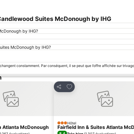
 Candlewood Suites McDonough by IHG
 McDonough by IHG?
d Suites McDonough by IHG?
 changent constamment. Par conséquent, il se peut que l’offre affichée sur trivago
h
à mes favoris
Ajouter à mes favoris
Partager
Hôtel
3 Étoiles
n Atlanta McDonough
Fairfield Inn & Suites Atlanta M
8,4
2 267 évaluations
)
Très bien
(
1 307 évaluations
)