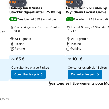
is
Ajouter à mes favoris
Ajouter à mes fav
Hôtel
Hôtel
3 Étoiles
3 Étoiles
Partager
Partager
Holiday Inn & Suites
La Quinta Inn & Suites by
Stockbridge/atlanta I-75 By Ihg
Wyndham Locust Grove
8,4
9,2
Très bien
(
4 089 évaluations
)
Excellent
(
2 432 évaluati
)
Stockbridge, à 4.5 km de : Centre-
Locust Grove, à 1.6 km de : 
ville
ville
tre-
Wi-Fi gratuit
Wi-Fi gratuit
Piscine
Piscine
Parking
Parking
85 €
101 €
de
de
Consulter les prix de
7 sites
Consulter les prix de
11 sites
Consulter les prix
Consulter les prix
Voir tous les hébergements pour 
s jours