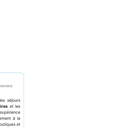
Dernière
les séjours
ires
et les
expérience
ement à la
boutiques et