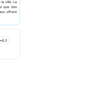
la ville. La
si que des
eur, offrant
Les clients
apprécient
t-déjeuner
lme, il est
t pas sur
•
8,3