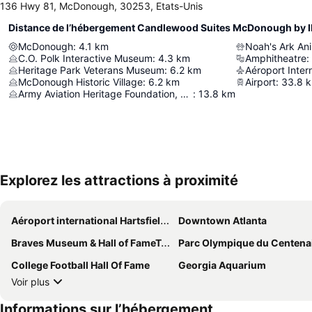
136 Hwy 81, McDonough, 30253, Etats-Unis
Distance de l’hébergement Candlewood Suites McDonough by 
McDonough
:
4.1
km
Noah's Ark An
C.O. Polk Interactive Museum
:
4.3
km
Amphitheatre
:
Heritage Park Veterans Museum
:
6.2
km
McDonough Historic Village
:
6.2
km
Airport
:
33.8
Army Aviation Heritage Foundation, Legacy Chapter
:
13.8
km
Explorez les attractions à proximité
Aéroport international Hartsfield-Jackson d'Atlanta
Downtown Atlanta
Braves Museum & Hall of FameTurner Field Tours
Parc Olympique du Centena
College Football Hall Of Fame
Georgia Aquarium
Voir plus
Informations sur l’hébergement