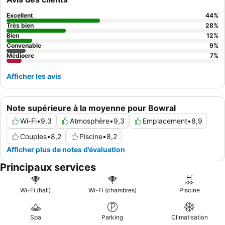
un peu datés.
Excellent
44
%
Très bien
28
%
Bien
12
%
Convenable
9
%
Médiocre
7
%
Afficher les avis
Note supérieure à la moyenne pour Bowral
Wi-Fi
•
9,3
Atmosphère
•
9,3
Emplacement
•
8,9
Couples
•
8,2
Piscine
•
8,2
Afficher plus de notes d’évaluation
Principaux services
Wi-Fi (hall)
Wi-Fi (chambres)
Piscine
Spa
Parking
Climatisation