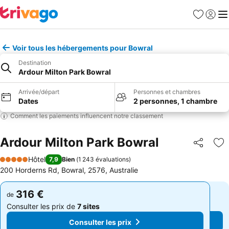
Favoris
Se con
Me
Voir tous les hébergements pour Bowral
Destination
Ardour Milton Park Bowral
Arrivée/départ
Personnes et chambres
Dates
2 personnes, 1 chambre
Comment les paiements influencent notre classement
Ardour Milton Park Bowral
Partager
Aj
Hôtel
7,9
Bien
(
1 243 évaluations
)
5 Étoiles
200 Horderns Rd, Bowral, 2576, Australie
316 €
316 €
de
de
Consulter les prix de
7 sites
Consulter les prix de
7 sites
Consulter les prix
Consulter les prix