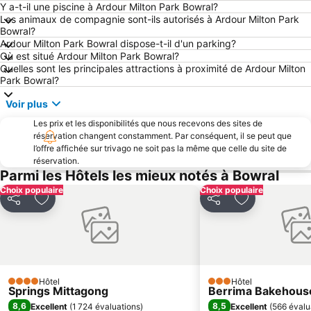
Y a-t-il une piscine à Ardour Milton Park Bowral?
Les animaux de compagnie sont-ils autorisés à Ardour Milton Park
Bowral?
Ardour Milton Park Bowral dispose-t-il d'un parking?
Où est situé Ardour Milton Park Bowral?
Quelles sont les principales attractions à proximité de Ardour Milton
Park Bowral?
Voir plus
Les prix et les disponibilités que nous recevons des sites de
réservation changent constamment. Par conséquent, il se peut que
l’offre affichée sur trivago ne soit pas la même que celle du site de
réservation.
Parmi les Hôtels les mieux notés à Bowral
Choix populaire
Choix populaire
Partager
Ajouter à mes favoris
Partager
Ajouter à mes
Hôtel
Hôtel
4 Étoiles
3 Étoiles
Springs Mittagong
Berrima Bakehous
8,6
8,5
Excellent
(
1 724 évaluations
)
Excellent
(
566 évalu