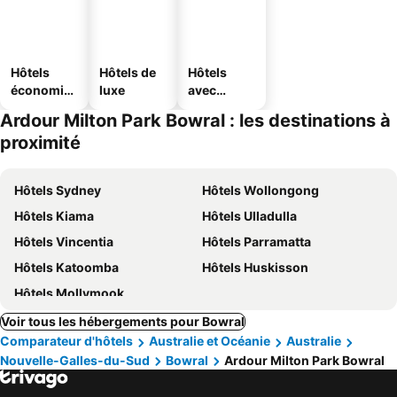
Hôtels
Hôtels de
Hôtels
économiq
luxe
avec
ues
parking
Ardour Milton Park Bowral : les destinations à
proximité
Hôtels Sydney
Hôtels Wollongong
Hôtels Kiama
Hôtels Ulladulla
Hôtels Vincentia
Hôtels Parramatta
Hôtels Katoomba
Hôtels Huskisson
Hôtels Mollymook
Voir tous les hébergements pour Bowral
Comparateur d'hôtels
Australie et Océanie
Australie
Nouvelle-Galles-du-Sud
Bowral
Ardour Milton Park Bowral