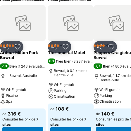
Hôtel
Hôtel
Hôtel
5 Étoiles
4 Étoiles
4 Étoiles
Partager
Ajouter à mes favoris
Partager
Ajouter à mes favoris
Partager
Ajouter à
Ardour Milton Park
The Imperial Motel
Peppers Craigiebu
Bowral
Bowral
8,1
Très bien
(
3 237 évaluations
)
7,9
7,7
Bien
(
1 243 évaluations
)
Bien
(
4 806 éval
Bowral, à 0.1 km de :
Centre-ville
Bowral, Australie
Bowral, à 1.7 km de 
Centre-ville
Wi-Fi gratuit
Wi-Fi gratuit
Wi-Fi gratuit
Parking
Piscine
Parking
Climatisation
Spa
Climatisation
108 €
de
316 €
140 €
de
de
Consulter les prix de
7
Consulter les prix de
7
Consulter les prix de
sites
sites
sites