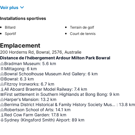
Voir plus
Installations sportives
Billard
Terrain de golf
Sportif
Court de tennis
Emplacement
200 Horderns Rd, Bowral, 2576, Australie
Distance de l’hébergement Ardour Milton Park Bowral
Bradman Museum
:
5.6
km
Mittagong
:
6
km
Bowral Schoolhouse Museum And Gallery
:
6
km
Bowral
:
6.3
km
Fitzroy Ironworks
:
6.7
km
All Aboard Braemar Model Railway
:
7.4
km
First settlement in Southern Highlands at Bong Bong
:
9
km
Harper's Mansion
:
13.2
km
Berrima District Historical & Family History Society Museum
:
13.8
km
Robertson School of Arts
:
14.1
km
Red Cow Farm Garden
:
17.8
km
Sydney (Kingsford Smith) Airport
:
89
km