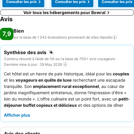
Consulter les prix
Consulter les prix
Consulter les prix
Voir tous les hébergements pour Bowral
Avis
Bien
7,9
sur la base de 1 243 évaluations provenant de sites
réputés
Synthèse des avis
Contenu résumé à l’aide de l’IA sur la base de 700+ avis voyageurs ·
Dernière mise à jour : 29 May 2026
Cet hôtel est un havre de paix historique, idéal pour les
couples
et les
voyageurs en quête de luxe
recherchant une escapade
tranquille. Son
emplacement rural exceptionnel
, au cœur de
jardins magnifiquement entretenus, donne l'impression d'être «
loin du monde ». L'offre culinaire est un point fort, avec un
petit-
déjeuner buffet copieux et délicieux
et des options de dîner
exquises. Les clients louent constamment le
personnel aimable
Afficher plus
et serviable
, qui contribue à une atmosphère positive. Pour une
expérience des plus sereines, pensez à demander une chambre
donnant sur les jardins, car certains hébergements peuvent être
Avis des clients