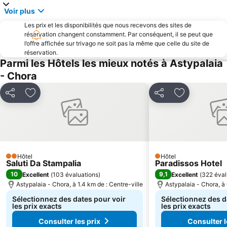
Voir plus
Les prix et les disponibilités que nous recevons des sites de
réservation changent constamment. Par conséquent, il se peut que
l’offre affichée sur trivago ne soit pas la même que celle du site de
réservation.
Parmi les Hôtels les mieux notés à Astypalaia
- Chora
Partager
Ajouter à mes favoris
Partager
Ajouter à me
Hôtel
Hôtel
2 Étoiles
1 Étoiles
Saluti Da Stampalia
Paradissos Hotel
10
9,1
Excellent
(
103 évaluations
)
Excellent
(
322 éval
Astypalaia - Chora, à 1.4 km de : Centre-ville
Astypalaia - Chora, à 
Sélectionnez des dates pour voir
Sélectionnez des d
les prix exacts
les prix exacts
Consulter les prix
Consulter l