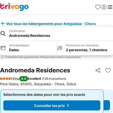
Favoris
Se con
Me
Voir tous les hébergements pour Astypalaia - Chora
Destination
Andromeda Residences
Arrivée/départ
Personnes et chambres
Dates
2 personnes, 1 chambre
Comment les paiements influencent notre classement
Andromeda Residences
Partager
Aj
Hôtel
9,8
Excellent
(
128 évaluations
)
4 Étoiles
Pera Gialos, 85900, Astypalaia - Chora, Grèce
Sélectionnez des dates pour voir les prix exacts
Sélectionnez des dates pour voir les prix exacts
Consulter les prix
Consulter les prix