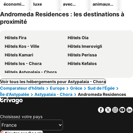
économiq
luxe
avec
animaux
ues
piscine
acceptés
Andromeda Residences : les destinations à
proximité
Hôtels Fira
Hôtels Oia
Hôtels Kos - Ville
Hôtels Imerovigli
Hôtels Kamari
Hôtels Perissa
Hôtels Ios - Chora
Hôtels Kefalos
Hôtels Astypalaia - Chora
Voir tous les hébergements pour Astypalaia - Chora
Comparateur d'hôtels
Europe
Grèce
Sud de l'Égée
Île d'Astypalée
Astypalaia - Chora
Andromeda Residences
Facebook
Twitter
Insta
Yo
Choisissez votre pays