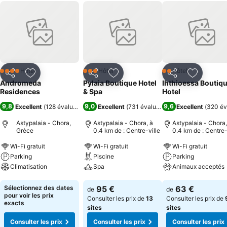
Hôtel
Hôtel
Hôtel
4 Étoiles
3 Étoiles
2 Étoiles
Partager
Ajouter à mes favoris
Partager
Ajouter à mes favoris
Partager
Ajouter à
Andromeda
Pylaia Boutique Hotel
Ihthioessa Boutiq
Residences
& Spa
Hotel
9,8
9,0
9,6
Excellent
(
128 évaluations
)
Excellent
(
731 évaluations
)
Excellent
(
320 év
Astypalaia - Chora,
Astypalaia - Chora, à
Astypalaia - Chora,
Grèce
0.4 km de : Centre-ville
0.4 km de : Centre-
Wi-Fi gratuit
Wi-Fi gratuit
Wi-Fi gratuit
Parking
Piscine
Parking
Climatisation
Spa
Animaux acceptés
Consulter les prix
Consulter les prix
Consulter les pri
Sélectionnez des dates
95 €
63 €
de
de
pour voir les prix
Consulter les prix de
13
Consulter les prix de
exacts
sites
sites
Consulter les prix
Consulter les prix
Consulter les prix