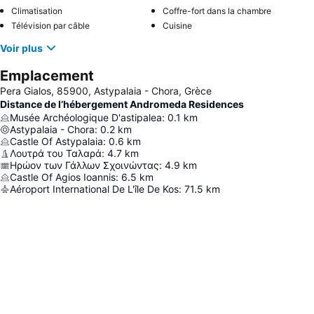
Climatisation
Coffre-fort dans la chambre
Télévision par câble
Cuisine
Voir plus
Emplacement
Pera Gialos, 85900, Astypalaia - Chora, Grèce
Distance de l’hébergement Andromeda Residences
Musée Archéologique D'astipalea
:
0.1
km
Astypalaia - Chora
:
0.2
km
Castle Of Astypalaia
:
0.6
km
Λουτρά του Ταλαρά
:
4.7
km
Ηρώον των Γάλλων Σχοινώντας
:
4.9
km
Castle Of Agios Ioannis
:
6.5
km
Aéroport International De L'île De Kos
:
71.5
km