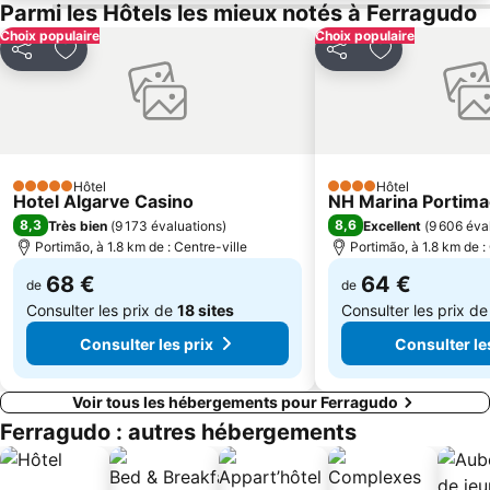
da Luz
Gare ferroviaire de Lagos
Parmi les Hôtels les mieux notés à Ferragudo
Choix populaire
Choix populaire
Lagoas
De Vilamoura
Partager
Ajouter à mes favoris
Partager
Ajouter à mes
Baiona Beach
Plage de Camilo
Plage de Dona Ana
Galé Leste
Paderne
Odeceixe beach
Praia de Três Irmãos
Aeródromo Municipal de Portimao
Hôtel
Hôtel
5 Étoiles
4 Étoiles
Alemães Beach
Praia da Rocha Baixinha
Hotel Algarve Casino
NH Marina Portima
8,3
8,6
Très bien
(
9 173 évaluations
)
Excellent
(
9 606 éva
Portimão, à 1.8 km de : Centre-ville
Portimão, à 1.8 km de :
68 €
64 €
de
de
Consulter les prix de
18 sites
Consulter les prix d
Consulter les prix
Consulter le
Voir tous les hébergements pour Ferragudo
Ferragudo : autres hébergements