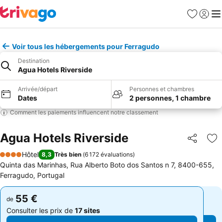
Favoris
Se con
Me
Voir tous les hébergements pour Ferragudo
Destination
Agua Hotels Riverside
Arrivée/départ
Personnes et chambres
Dates
2 personnes, 1 chambre
Comment les paiements influencent notre classement
Agua Hotels Riverside
Partager
Aj
Hôtel
8,3
Très bien
(
6 172 évaluations
)
4 Étoiles
Quinta das Marinhas, Rua Alberto Boto dos Santos n 7, 8400-655,
Ferragudo, Portugal
55 €
55 €
de
de
Consulter les prix de
17 sites
Consulter les prix de
17 sites