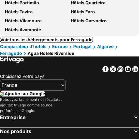
Hôtels Portimão
Hôtels Quarteira
Hôtels Tavira
Hôtels Faro
Hôtels Vilamoura
Hôtels Carvoeiro
Hôtels Ayamonte
Voir tous les hébergements pour Ferragudo
Comparateur d'hôtels
Europe
Portugal
Algarve
Ferragudo
Agua Hotels Riverside
Facebook
Twitter
Insta
Yo
Choisissez votre pays
Ajouter sur Google
Retrouvez facilement nos résultats :
ajoutez trivago comme source
préférée sur Google.
Entreprise
Nos produits