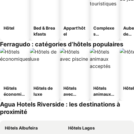
Hôtel
Bed & Brea
Appart’hôt
Complexe
Aube
kfasts
el
s
de
touristique
jeun
Ferragudo : catégories d’hôtels populaires
s
Hôtels
Hôtels de
Hôtels
Hôtels
Hôtel
économiq
luxe
avec
animaux
ues
piscine
acceptés
Agua Hotels Riverside : les destinations à
proximité
Hôtels Albufeira
Hôtels Lagos