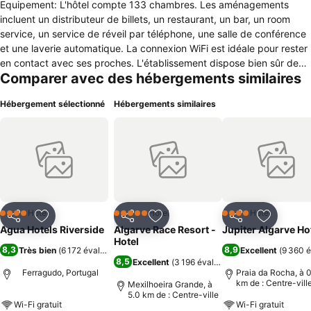
Equipement: L'hôtel compte 133 chambres. Les aménagements
incluent un distributeur de billets, un restaurant, un bar, un room
service, un service de réveil par téléphone, une salle de conférence
et une laverie automatique. La connexion WiFi est idéale pour rester
en contact avec ses proches. L'établissement dispose bien sûr de
Comparer avec des hébergements similaires
nombreux aménagements adaptés aux personnes à mobilité
réduite. Possibilité de se garer sur le parking (sans supplément).
Hébergement sélectionné
Hébergements similaires
Chambres: Dans les chambres, on trouve un système de
climatisation et une salle de bain. Il y a également un coffre-fort. Un
téléphone, une télévision et un accès WiFi garantissent le même
confort qu'à la maison. Certaines chambres sont adaptées aux
fauteuils roulants. Les salles de bain incluent un sèche-cheveux. Les
salles de bain incluent les produits de toilette afin de répondre aux
attentes de tous les types de voyageurs. L'établissement propose
des chambres familiales et des chambres non-fumeur.
Hôtel
Hôtel
Hôtel
4 Étoiles
5 Étoiles
4 Étoiles
Partager
Ajouter à mes favoris
Partager
Ajouter à mes favoris
Partager
Ajouter à
Sport/Animations: Par une journée de grosse chaleur, rien de tel que
Agua Hotels Riverside
Algarve Race Resort -
Jupiter Algarve Ho
de piquer une tête dans la piscine couverte ou celle de plein air pour
Hotel
8,3
8,9
Très bien
(
6 172 évaluations
)
Excellent
(
9 360 é
se rafraîchir. Les clients pourront lézarder sur les chaises longues
8,5
Excellent
(
3 196 évaluations
)
ombragées par des parasols de l'espace bain de soleil. Des
Ferragudo, Portugal
Praia da Rocha, à 0
prestataires externes proposent vélo/VTT, tennis, golf, pêche et
km de : Centre-vill
Mexilhoeira Grande, à
5.0 km de : Centre-ville
équitation. De plus, possibilité de faire de la plongée grâce à des
Wi-Fi gratuit
Wi-Fi gratuit
prestataires externes. Les vacanciers se verront proposer une salle