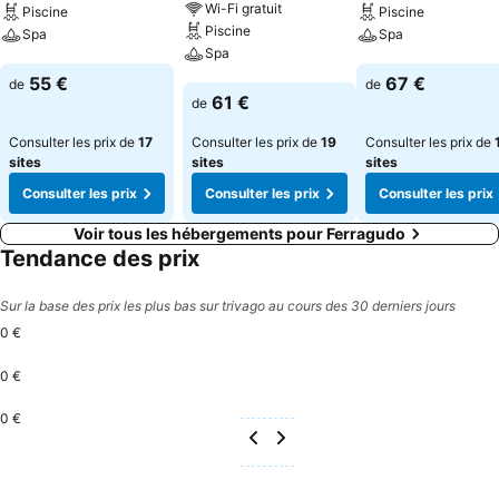
Wi-Fi gratuit
Piscine
Piscine
de fitness. Un espace wellness proposant un spa est disponible sur
Piscine
Spa
Spa
place.
Spa
Consulter les prix
Consulter les pri
55 €
67 €
de
de
Consulter les prix
61 €
de
Consulter les prix de
17
Consulter les prix de
19
Consulter les prix de
sites
sites
sites
Consulter les prix
Consulter les prix
Consulter les prix
Voir tous les hébergements pour Ferragudo
Tendance des prix
Sur la base des prix les plus bas sur trivago au cours des 30 derniers jours
0 €
0 €
0 €