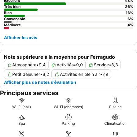
vraiment améliorée, pensez à demander une chambre à un
Excellent
48
%
étage supérieur pour des
vues impérieures
.
Très bien
26
%
Bien
16
%
Convenable
6
%
Médiocre
4
%
Afficher les avis
Note supérieure à la moyenne pour Ferragudo
Atmosphère
•
9,4
Activités
•
9,0
Service
•
8,3
Petit déjeuner
•
8,2
Activités en plein air
•
7,9
Afficher plus de notes d’évaluation
Principaux services
Wi-Fi (hall)
Wi-Fi (chambres)
Piscine
Spa
Parking
Climatisation