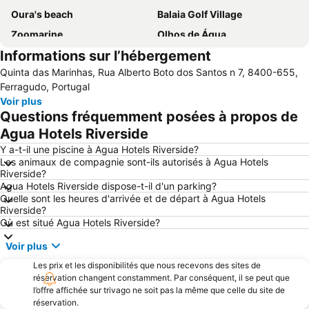
Oura's beach
Balaia Golf Village
Zoomarine
Olhos de Água
Informations sur l’hébergement
Praia de Armação de Pêra
Albufeira Train Station
Quinta das Marinhas, Rua Alberto Boto dos Santos n 7, 8400-655,
Galé Beach
Marina Vilamoura
Ferragudo, Portugal
Carvoeiro
Albandeira Beach
Voir plus
Questions fréquemment posées à propos de
Meia Praia
AlgarveShopping
Agua Hotels Riverside
Stade de l'Algarve
Areias de São João
Y a-t-il une piscine à Agua Hotels Riverside?
Port de Plaisance de Lagos
Marine de Portimão
Les animaux de compagnie sont-ils autorisés à Agua Hotels
Riverside?
Zambujeira do Mar beach
Carvoeiro Beach
Agua Hotels Riverside dispose-t-il d'un parking?
Benagil Beach
Pinhão beach
Quelle sont les heures d'arrivée et de départ à Agua Hotels
Riverside?
Plage de Marinha
Falesia Beach
Où est situé Agua Hotels Riverside?
Aveiros
da Bordeira
Voir plus
do Vau
Pescadores Beach
Les prix et les disponibilités que nous recevons des sites de
Pointe de la Piété
Maria Luísa Beach
réservation changent constamment. Par conséquent, il se peut que
l’offre affichée sur trivago ne soit pas la même que celle du site de
Marina de Albufeira
Ferreiras
réservation.