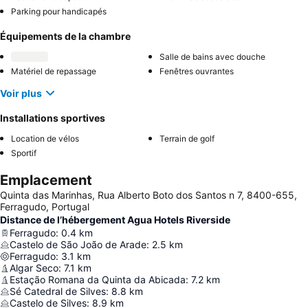
Parking pour handicapés
Équipements de la chambre
Salle de bains avec douche
Matériel de repassage
Fenêtres ouvrantes
Voir plus
Installations sportives
Location de vélos
Terrain de golf
Sportif
Emplacement
Quinta das Marinhas, Rua Alberto Boto dos Santos n 7, 8400-655,
Ferragudo, Portugal
Distance de l’hébergement Agua Hotels Riverside
Ferragudo
:
0.4
km
Castelo de São João de Arade
:
2.5
km
Ferragudo
:
3.1
km
Algar Seco
:
7.1
km
Estação Romana da Quinta da Abicada
:
7.2
km
Sé Catedral de Silves
:
8.8
km
Castelo de Silves
:
8.9
km