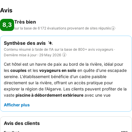
Avis
Très bien
8,3
sur la base de 6 172 évaluations provenant de sites
réputés
Synthèse des avis
Contenu résumé à l’aide de l’IA sur la base de 800+ avis voyageurs ·
Dernière mise à jour : 29 May 2026
Cet hôtel est un havre de paix au bord de la rivière, idéal pour
les
couples
et les
voyageurs en solo
en quête d'une escapade
sereine. L'établissement bénéficie d'un cadre paisible
directement sur la rivière, offrant un accès pratique pour
explorer la région de l'Algarve. Les clients peuvent profiter de la
vaste
piscine à débordement extérieure
avec une vue
imprenable sur la rivière, complétée par une piscine intérieure et
Afficher plus
un espace spa pour les journées plus fraîches. Le personnel est
constamment salué pour son amabilité et sa serviabilité
exceptionnelles, le
petit-déjeuner buffet
étant particulièrement
Avis des clients
apprécié pour son choix vaste et varié. Pour une expérience