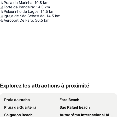
Praia da Marinha
:
10.8
km
Forte da Bandeira
:
14.3
km
Pelourinho de Lagos
:
14.5
km
Igreja de São Sebastião
:
14.5
km
Aéroport De Faro
:
50.5
km
Explorez les attractions à proximité
Agrandir la carte
Praia da rocha
Faro Beach
Praia da Quarteira
Sao Rafael beach
Salgados Beach
Autodrómo Internacional Algarve