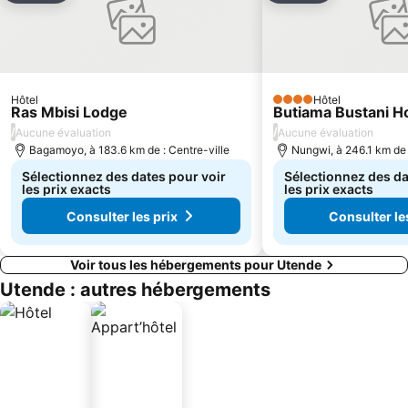
Hôtel
Hôtel
4 Étoiles
Ras Mbisi Lodge
Butiama Bustani H
/
/
Aucune évaluation
Aucune évaluation
Bagamoyo, à 183.6 km de : Centre-ville
Nungwi, à 246.1 km de 
Sélectionnez des dates pour voir
Sélectionnez des da
les prix exacts
les prix exacts
Consulter les prix
Consulter le
Voir tous les hébergements pour Utende
Utende : autres hébergements