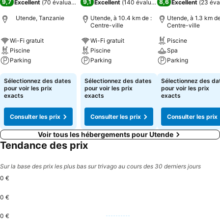
9,7
9,1
8,6
Excellent
(
70 évaluations
)
Excellent
(
140 évaluations
)
Excellent
(
23 éva
Utende, Tanzanie
Utende, à 10.4 km de :
Utende, à 1.3 km de
Centre-ville
Centre-ville
Wi-Fi gratuit
Wi-Fi gratuit
Piscine
Piscine
Piscine
Spa
Parking
Parking
Parking
Consulter les prix
Consulter les prix
Consulter les pri
Sélectionnez des dates
Sélectionnez des dates
Sélectionnez des da
pour voir les prix
pour voir les prix
pour voir les prix
exacts
exacts
exacts
Consulter les prix
Consulter les prix
Consulter les prix
Voir tous les hébergements pour Utende
Tendance des prix
Sur la base des prix les plus bas sur trivago au cours des 30 derniers jours
0 €
0 €
0 €