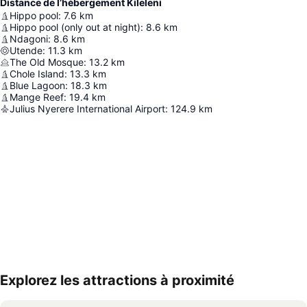
Distance de l’hébergement Kileleni
Hippo pool
:
7.6
km
Hippo pool (only out at night)
:
8.6
km
Ndagoni
:
8.6
km
Utende
:
11.3
km
The Old Mosque
:
13.2
km
Chole Island
:
13.3
km
Blue Lagoon
:
18.3
km
Mange Reef
:
19.4
km
Julius Nyerere International Airport
:
124.9
km
Explorez les attractions à proximité
Agrandir la carte