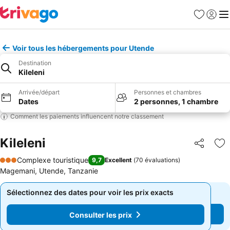
Favoris
Se con
Me
Voir tous les hébergements pour Utende
Destination
Kileleni
Arrivée/départ
Personnes et chambres
Dates
2 personnes, 1 chambre
Comment les paiements influencent notre classement
Kileleni
Partager
Aj
Complexe touristique
9,7
Excellent
(
70 évaluations
)
3 Étoiles
Magemani, Utende, Tanzanie
Sélectionnez des dates pour voir les prix exacts
Sélectionnez des dates pour voir les prix exacts
Consulter les prix
Consulter les prix