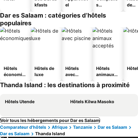
kfasts
el
s
de
touristique
jeun
Dar es Salaam : catégories d’hôtels
s
populaires
Hôtels
Hôtels de
Hôtels
Hôtels
Hôtel
économiq
luxe
avec
animaux
ues
piscine
acceptés
Thanda Island : les destinations à proximité
Hôtels Utende
Hôtels Kilwa Masoko
Voir tous les hébergements pour Dar es Salaam
Comparateur d'hôtels
Afrique
Tanzanie
Dar es Salaam
Dar es Salaam
Thanda Island