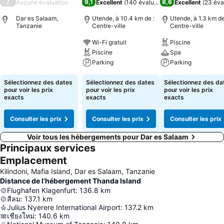
/
9,1
8,6
Aucune évaluation
Excellent
(
140 évaluations
)
Excellent
(
23 éva
Dar es Salaam,
Utende, à 10.4 km de :
Utende, à 1.3 km de
Tanzanie
Centre-ville
Centre-ville
Wi-Fi gratuit
Piscine
Piscine
Spa
Parking
Parking
Sélectionnez des dates
Sélectionnez des dates
Sélectionnez des da
pour voir les prix
pour voir les prix
pour voir les prix
exacts
exacts
exacts
Consulter les prix
Consulter les prix
Consulter les prix
Voir tous les hébergements pour Dar es Salaam
Principaux services
Emplacement
Kilindoni, Mafia Island, Dar es Salaam, Tanzanie
Distance de l’hébergement Thanda Island
Flughafen Klagenfurt
:
136.8
km
สีลม
:
137.1
km
Julius Nyerere International Airport
:
137.2
km
เชียงใหม่
:
140.6
km