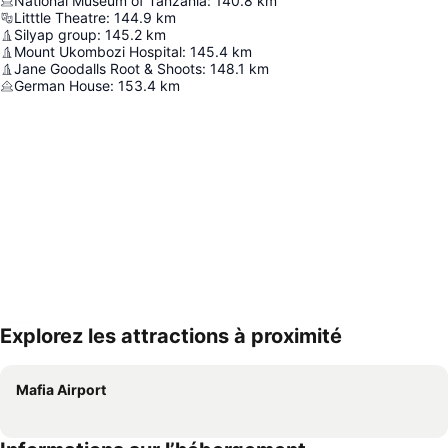
National Museum of Tanzania
:
140.8
km
Litttle Theatre
:
144.9
km
Silyap group
:
145.2
km
Mount Ukombozi Hospital
:
145.4
km
Jane Goodalls Root & Shoots
:
148.1
km
German House
:
153.4
km
Explorez les attractions à proximité
Agrandir la carte
Mafia Airport