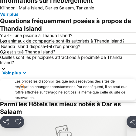
Informations sur l’hébergement
Kilindoni, Mafia Island, Dar es Salaam, Tanzanie
Voir plus
Questions fréquemment posées à propos de
Thanda Island
Y a-t-il une piscine à Thanda Island?
Les animaux de compagnie sont-ils autorisés à Thanda Island?
Thanda Island dispose-t-il d'un parking?
Où est situé Thanda Island?
Quelles sont les principales attractions à proximité de Thanda
Island?
Voir plus
Les prix et les disponibilités que nous recevons des sites de
réservation changent constamment. Par conséquent, il se peut que
l’offre affichée sur trivago ne soit pas la même que celle du site de
réservation.
Parmi les Hôtels les mieux notés à Dar es
Salaam
Partager
Ajouter à mes favoris
Par