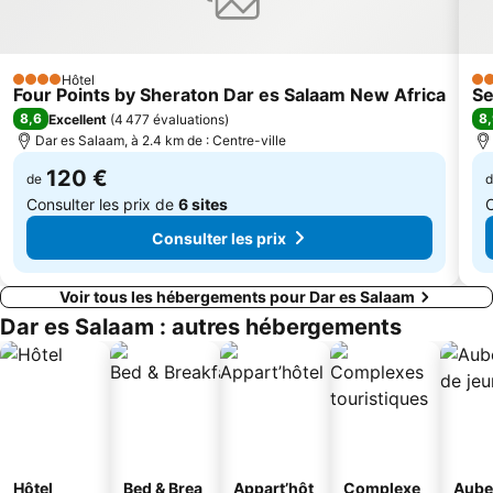
Hôtel
4 Étoiles
5 É
Four Points by Sheraton Dar es Salaam New Africa
Se
8,6
8
Excellent
(
4 477 évaluations
)
Dar es Salaam, à 2.4 km de : Centre-ville
120 €
de
d
Consulter les prix de
6 sites
C
Consulter les prix
Voir tous les hébergements pour Dar es Salaam
Dar es Salaam : autres hébergements
Hôtel
Bed & Brea
Appart’hôt
Complexe
Aube