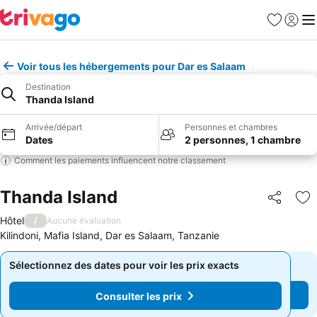
Favoris
Se con
Me
Voir tous les hébergements pour Dar es Salaam
Destination
Thanda Island
Arrivée/départ
Personnes et chambres
Dates
2 personnes, 1 chambre
Comment les paiements influencent notre classement
Thanda Island
Partager
Aj
Hôtel
/
Aucune évaluation
Kilindoni, Mafia Island, Dar es Salaam, Tanzanie
Sélectionnez des dates pour voir les prix exacts
Sélectionnez des dates pour voir les prix exacts
Consulter les prix
Consulter les prix