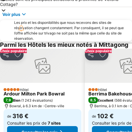
Cottage?
Voir plus
Les prix et les disponibilités que nous recevons des sites de
réservation changent constamment. Par conséquent, il se peut que
l’offre affichée sur trivago ne soit pas la même que celle du site de
réservation.
Parmi les Hôtels les mieux notés à Mittagong
Choix populaire
Choix populaire
Partager
Ajouter à mes favoris
Partager
Ajouter à mes
Hôtel
Hôtel
5 Étoiles
3 Étoiles
Ardour Milton Park Bowral
Berrima Bakehous
7,9
8,5
Bien
(
1 243 évaluations
)
Excellent
(
566 évalu
Bowral, à 6.3 km de : Centre-ville
Berrima, à 0.1 km de : 
316 €
102 €
de
de
Consulter les prix de
7 sites
Consulter les prix d