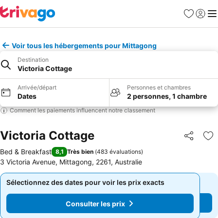
Favoris
Se con
Me
Voir tous les hébergements pour Mittagong
Destination
Victoria Cottage
Arrivée/départ
Personnes et chambres
Dates
2 personnes, 1 chambre
Comment les paiements influencent notre classement
Victoria Cottage
Partager
Aj
Bed & Breakfast
8,1
Très bien
(
483 évaluations
)
3 Victoria Avenue, Mittagong, 2261, Australie
Sélectionnez des dates pour voir les prix exacts
Sélectionnez des dates pour voir les prix exacts
Consulter les prix
Consulter les prix