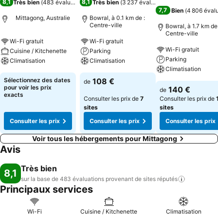
8,1
8,1
Très bien
(
483 évaluations
)
Très bien
(
3 237 évaluations
)
7,7
Bien
(
4 806 éval
Mittagong, Australie
Bowral, à 0.1 km de :
Centre-ville
Bowral, à 1.7 km de 
Centre-ville
Wi-Fi gratuit
Wi-Fi gratuit
Wi-Fi gratuit
Cuisine / Kitchenette
Parking
Parking
Climatisation
Climatisation
Climatisation
Sélectionnez des dates
108 €
de
pour voir les prix
140 €
de
exacts
Consulter les prix de
7
Consulter les prix de
sites
sites
Consulter les prix
Consulter les prix
Consulter les prix
Voir tous les hébergements pour Mittagong
Avis
Très bien
8,1
sur la base de 483 évaluations provenant de sites
réputés
Principaux services
Wi-Fi
Cuisine / Kitchenette
Climatisation