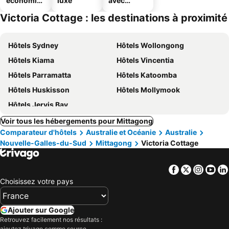
économiq
luxe
avec
ues
parking
Victoria Cottage : les destinations à proximité
Hôtels Sydney
Hôtels Wollongong
Hôtels Kiama
Hôtels Vincentia
Hôtels Parramatta
Hôtels Katoomba
Hôtels Huskisson
Hôtels Mollymook
Hôtels Jervis Bay
Voir tous les hébergements pour Mittagong
Comparateur d'hôtels
Australie et Océanie
Australie
Nouvelle-Galles-du-Sud
Mittagong
Victoria Cottage
Facebook
Twitter
Insta
Yo
Choisissez votre pays
Ajouter sur Google
Retrouvez facilement nos résultats :
ajoutez trivago comme source