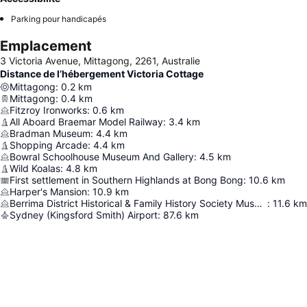
Parking pour handicapés
Emplacement
3 Victoria Avenue, Mittagong, 2261, Australie
Distance de l’hébergement Victoria Cottage
Mittagong
:
0.2
km
Mittagong
:
0.4
km
Fitzroy Ironworks
:
0.6
km
All Aboard Braemar Model Railway
:
3.4
km
Bradman Museum
:
4.4
km
Shopping Arcade
:
4.4
km
Bowral Schoolhouse Museum And Gallery
:
4.5
km
Wild Koalas
:
4.8
km
First settlement in Southern Highlands at Bong Bong
:
10.6
km
Harper's Mansion
:
10.9
km
Berrima District Historical & Family History Society Museum
:
11.6
km
Sydney (Kingsford Smith) Airport
:
87.6
km