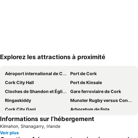
Explorez les attractions à proximité
Agrandir la carte
Aéroport international de Cork
Port de Cork
Cork City Hall
Port de Kinsale
Cloches de Shandon et Église de Sainte-Anne
Gare ferroviaire de Cork
Ringaskiddy
Munster Rugby versus Connacht Rugby in the RaboDirect Pro 12
Cork City Gaol
Arboretum de Fota
Informations sur l’hébergement
Mahon Point Shopping Centre
Ocean to City
Kilmahon, Shanagarry, Irlande
Château de Blarney
Voir plus