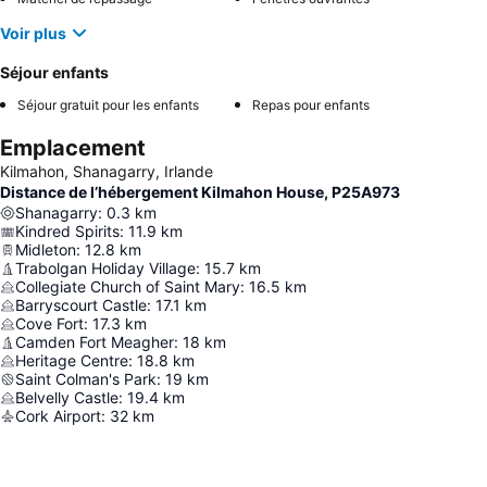
Voir plus
Séjour enfants
Séjour gratuit pour les enfants
Repas pour enfants
Emplacement
Kilmahon, Shanagarry, Irlande
Distance de l’hébergement Kilmahon House, P25A973
Shanagarry
:
0.3
km
Kindred Spirits
:
11.9
km
Midleton
:
12.8
km
Trabolgan Holiday Village
:
15.7
km
Collegiate Church of Saint Mary
:
16.5
km
Barryscourt Castle
:
17.1
km
Cove Fort
:
17.3
km
Camden Fort Meagher
:
18
km
Heritage Centre
:
18.8
km
Saint Colman's Park
:
19
km
Belvelly Castle
:
19.4
km
Cork Airport
:
32
km