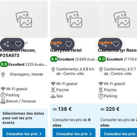
Bed & Breakfast
Hôtel
Hôtel
4 Étoiles
5 Étoiles
Partager
Ajouter à mes favoris
Partager
Ajouter à mes favoris
Partager
Ajouter à
Kilmahon House,
Garryvoe Hotel
Castlemartyr Reso
P25A973
8,9
9,0
Excellent
(
3 648 évaluations
Excellent
)
(
7 116 
9,6
Excellent
(
325 évaluations
)
Castlemartyr, à 6.8 km
Castlemartyr, à 0.7
de : Centre-ville
de : Centre-ville
Shanagarry, Irlande
Wi-Fi gratuit
Wi-Fi gratuit
Wi-Fi gratuit
Piscine
Piscine
Parking
Spa
Parking
Balcon / Terrasse
138 €
225 €
de
de
Sélectionnez des dates
pour voir les prix
Consulter les prix de
9
Consulter les prix de
exacts
sites
sites
Consulter les prix
Consulter les prix
Consulter les prix