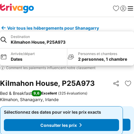
Favoris
Se con
Me
Voir tous les hébergements pour Shanagarry
Destination
Kilmahon House, P25A973
Arrivée/départ
Personnes et chambres
Dates
2 personnes, 1 chambre
Comment les paiements influencent notre classement
Kilmahon House, P25A973
Partager
Aj
Bed & Breakfast
9,6
Excellent
(
325 évaluations
)
Kilmahon, Shanagarry, Irlande
Sélectionnez des dates pour voir les prix exacts
Sélectionnez des dates pour voir les prix exacts
Consulter les prix
Consulter les prix