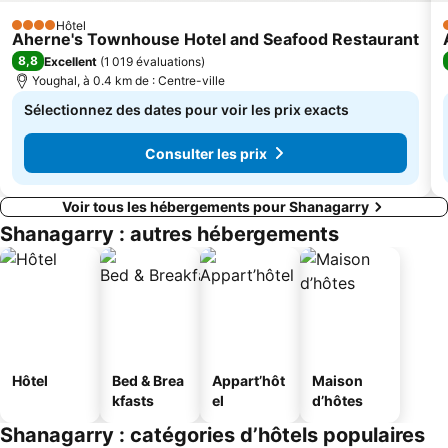
Hôtel
4 Étoiles
Aherne's Townhouse Hotel and Seafood Restaurant
8,8
Excellent
(
1 019 évaluations
)
Youghal, à 0.4 km de : Centre-ville
Sélectionnez des dates pour voir les prix exacts
Consulter les prix
Voir tous les hébergements pour Shanagarry
Shanagarry : autres hébergements
Hôtel
Bed & Brea
Appart’hôt
Maison
kfasts
el
d’hôtes
Shanagarry : catégories d’hôtels populaires