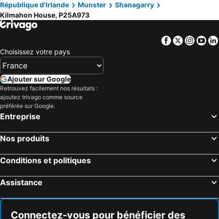
République d'Irlande
Munster
Shanagarry
Kilmahon House, P25A973
Facebook
Twitter
Insta
Yo
Choisissez votre pays
Ajouter sur Google
Retrouvez facilement nos résultats :
ajoutez trivago comme source
préférée sur Google.
Entreprise
Nos produits
Conditions et politiques
Assistance
Connectez-vous pour bénéficier des