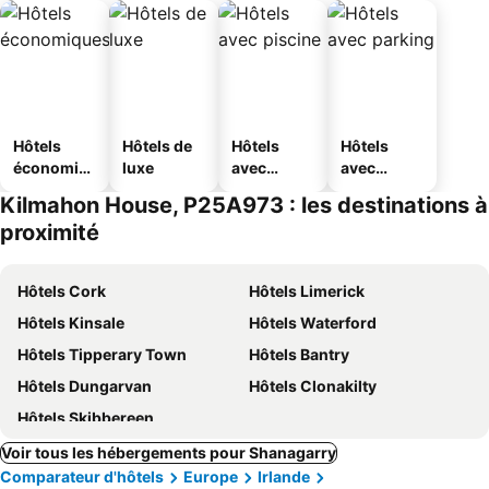
Hôtels
Hôtels de
Hôtels
Hôtels
économiq
luxe
avec
avec
ues
piscine
parking
Kilmahon House, P25A973 : les destinations à
proximité
Hôtels Cork
Hôtels Limerick
Hôtels Kinsale
Hôtels Waterford
Hôtels Tipperary Town
Hôtels Bantry
Hôtels Dungarvan
Hôtels Clonakilty
Hôtels Skibbereen
Voir tous les hébergements pour Shanagarry
Comparateur d'hôtels
Europe
Irlande