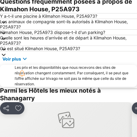
Questions fréquemment posées à propos de
Kilmahon House, P25A973
Y a-t-il une piscine à Kilmahon House, P25A973?
Les animaux de compagnie sont-ils autorisés à Kilmahon House,
P25A973?
Kilmahon House, P25A973 dispose-t-il d'un parking?
Quelle sont les heures d'arrivée et de départ à Kilmahon House,
P25A973?
Où est situé Kilmahon House, P25A973?
Voir plus
Les prix et les disponibilités que nous recevons des sites de
réservation changent constamment. Par conséquent, il se peut que
l’offre affichée sur trivago ne soit pas la même que celle du site de
réservation.
Parmi les Hôtels les mieux notés à
Shanagarry
Partager
Ajouter à mes favoris
P