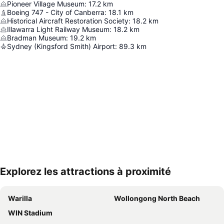
Pioneer Village Museum
:
17.2
km
Boeing 747 - City of Canberra
:
18.1
km
Historical Aircraft Restoration Society
:
18.2
km
Illawarra Light Railway Museum
:
18.2
km
Bradman Museum
:
19.2
km
Sydney (Kingsford Smith) Airport
:
89.3
km
Explorez les attractions à proximité
Agrandir la carte
Warilla
Wollongong North Beach
WIN Stadium