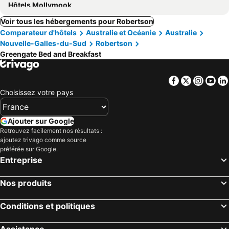
Hôtels Mollymook
Voir tous les hébergements pour Robertson
Comparateur d'hôtels
Australie et Océanie
Australie
Nouvelle-Galles-du-Sud
Robertson
Greengate Bed and Breakfast
Facebook
Twitter
Insta
Yo
Choisissez votre pays
Ajouter sur Google
Retrouvez facilement nos résultats :
ajoutez trivago comme source
préférée sur Google.
Entreprise
Nos produits
Conditions et politiques
Assistance