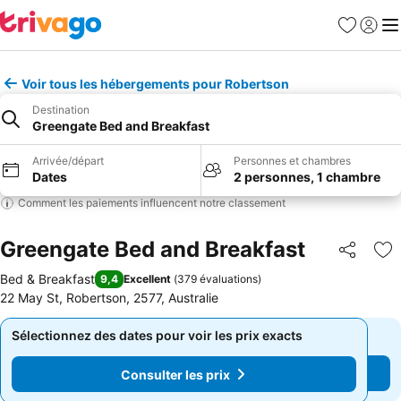
Favoris
Se con
Me
Voir tous les hébergements pour Robertson
Destination
Greengate Bed and Breakfast
Arrivée/départ
Personnes et chambres
Dates
2 personnes, 1 chambre
Comment les paiements influencent notre classement
Greengate Bed and Breakfast
Partager
Aj
Bed & Breakfast
9,4
Excellent
(
379 évaluations
)
22 May St, Robertson, 2577, Australie
Sélectionnez des dates pour voir les prix exacts
Sélectionnez des dates pour voir les prix exacts
Consulter les prix
Consulter les prix