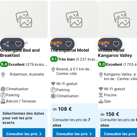
Bed & Breakfast
Hôtel
Hôtel
4 Étoiles
4 Étoiles
Partager
Ajouter à mes favoris
Partager
Ajouter à mes favoris
Partager
Ajouter à
Greengate Bed and
The Imperial Motel
Wildes Hotel
Breakfast
Kangaroo Valley
8,1
Très bien
(
3 237 évaluations
)
9,4
9,0
Excellent
(
379 évaluations
)
Excellent
(
1 705 é
Bowral, à 0.1 km de :
Centre-ville
Robertson, Australie
Kangaroo Valley, à 
km de : Centre-vill
Wi-Fi gratuit
Climatisation
Wi-Fi gratuit
Parking
Parking
Piscine
Climatisation
Balcon / Terrasse
Spa
108 €
de
Sélectionnez des dates
156 €
de
pour voir les prix
Consulter les prix de
7
Consulter les prix de
exacts
sites
sites
Consulter les prix
Consulter les prix
Consulter les prix