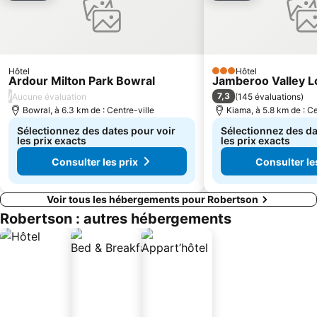
Hôtel
Hôtel
3 Étoiles
Ardour Milton Park Bowral
Jamberoo Valley 
/
7,3
Aucune évaluation
(
145 évaluations
)
Bowral, à 6.3 km de : Centre-ville
Kiama, à 5.8 km de : Ce
Sélectionnez des dates pour voir
Sélectionnez des da
les prix exacts
les prix exacts
Consulter les prix
Consulter le
Voir tous les hébergements pour Robertson
Robertson : autres hébergements