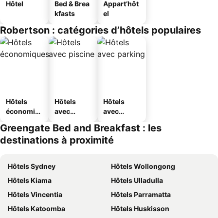
Hôtel
Bed & Brea
Appart’hôt
kfasts
el
Robertson : catégories d’hôtels populaires
Hôtels
Hôtels
Hôtels
économiq
avec
avec
ues
piscine
parking
Greengate Bed and Breakfast : les
destinations à proximité
Hôtels Sydney
Hôtels Wollongong
Hôtels Kiama
Hôtels Ulladulla
Hôtels Vincentia
Hôtels Parramatta
Hôtels Katoomba
Hôtels Huskisson