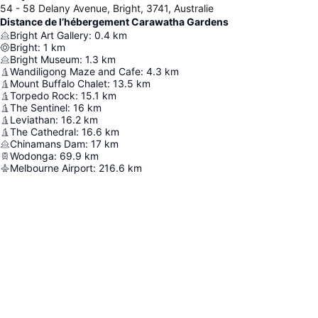
54 - 58 Delany Avenue, Bright, 3741, Australie
Distance de l’hébergement Carawatha Gardens
Bright Art Gallery
:
0.4
km
Bright
:
1
km
Bright Museum
:
1.3
km
Wandiligong Maze and Cafe
:
4.3
km
Mount Buffalo Chalet
:
13.5
km
Torpedo Rock
:
15.1
km
The Sentinel
:
16
km
Leviathan
:
16.2
km
The Cathedral
:
16.6
km
Chinamans Dam
:
17
km
Wodonga
:
69.9
km
Melbourne Airport
:
216.6
km