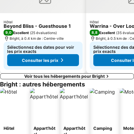
Hôtel
Hôtel
Beyond Bliss - Guesthouse 1
Warrina - Over Lo
9,0
8,8
Excellent
(
25 évaluations
)
Excellent
(
35 évalua
Bright, à 0.4 km de : Centre-ville
Bright, à 0.5 km de : Ce
Sélectionnez des dates pour voir
Sélectionnez des da
les prix exacts
prix exacts
Consulter les prix
Consulter l
Voir tous les hébergements pour Bright
Bright : autres hébergements
Hôtel
Appart’hôt
Appart’hôt
Camping
Mote