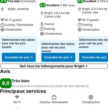
8,0
8,6
Très bien
(
5 évaluations
)
Excellent
(
1 443 é
9,2
Excellent
(
1 891 évaluations
)
Bright, Australie
Bright, à 0.3 km de 
Centre-ville
Bright, à 8.3 km de :
Centre-ville
Wi-Fi gratuit
Wi-Fi gratuit
Piscine
Cuisine / Kitchenette
Parking
Parking
Climatisation
Climatisation
Climatisation
Consulter les prix
Consulter les pri
Sélectionnez des dates
Sélectionnez des da
Consulter les prix
pour voir les prix
pour voir les prix
Sélectionnez des dates
exacts
exacts
pour voir les prix
exacts
Consulter les prix
Consulter les prix
Consulter les prix
Voir tous les hébergements pour Bright
Avis
Très bien
8,0
sur la base de 5 évaluations provenant de sites
réputés
Principaux services
Wi-Fi
Cuisine / Kitchenette
Climatisation