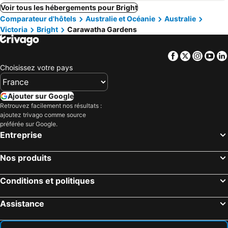
Voir tous les hébergements pour Bright
Comparateur d'hôtels
Australie et Océanie
Australie
Victoria
Bright
Carawatha Gardens
Facebook
Twitter
Insta
Yo
Choisissez votre pays
Ajouter sur Google
Retrouvez facilement nos résultats :
ajoutez trivago comme source
préférée sur Google.
Entreprise
Nos produits
Conditions et politiques
Assistance