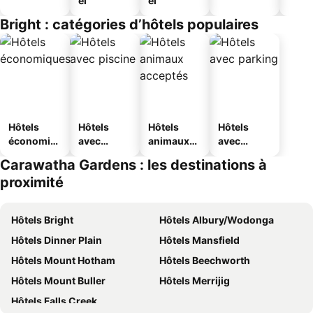
el
el
Bright : catégories d’hôtels populaires
Hôtels
Hôtels
Hôtels
Hôtels
économiq
avec
animaux
avec
ues
piscine
acceptés
parking
Carawatha Gardens : les destinations à
proximité
Hôtels Bright
Hôtels Albury/Wodonga
Hôtels Dinner Plain
Hôtels Mansfield
Hôtels Mount Hotham
Hôtels Beechworth
Hôtels Mount Buller
Hôtels Merrijig
Hôtels Falls Creek