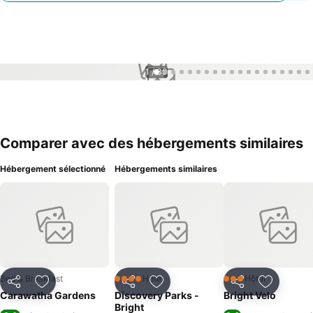
1 / 30
Comparer avec des hébergements similaires
Hébergement sélectionné
Hébergements similaires
Bed & Breakfast
Hôtel
Hôtel
4 Étoiles
3 Étoiles
Partager
Ajouter à mes favoris
Partager
Ajouter à mes favoris
Partager
Ajouter à
Carawatha Gardens
Discovery Parks -
Bright Velo
Bright