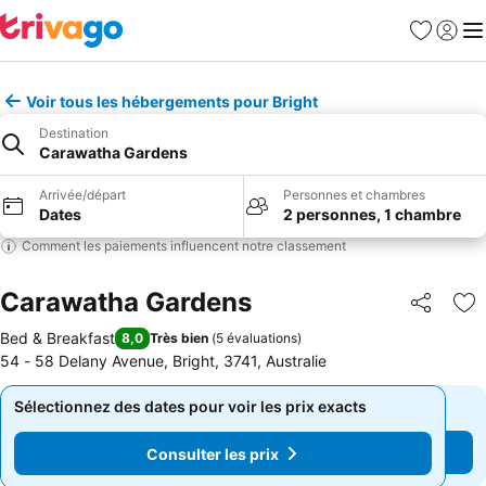
Favoris
Se con
Me
Voir tous les hébergements pour Bright
Destination
Carawatha Gardens
Arrivée/départ
Personnes et chambres
Dates
2 personnes, 1 chambre
Comment les paiements influencent notre classement
Carawatha Gardens
Partager
Aj
Bed & Breakfast
8,0
Très bien
(
5 évaluations
)
54 - 58 Delany Avenue, Bright, 3741, Australie
Sélectionnez des dates pour voir les prix exacts
Sélectionnez des dates pour voir les prix exacts
Consulter les prix
Consulter les prix