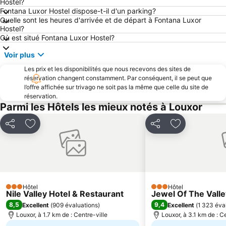
Hostel?
Fontana Luxor Hostel dispose-t-il d'un parking?
Quelle sont les heures d'arrivée et de départ à Fontana Luxor
Hostel?
Où est situé Fontana Luxor Hostel?
Voir plus
Les prix et les disponibilités que nous recevons des sites de
réservation changent constamment. Par conséquent, il se peut que
l’offre affichée sur trivago ne soit pas la même que celle du site de
réservation.
Parmi les Hôtels les mieux notés à Louxor
Partager
Ajouter à mes favoris
Partager
Ajouter à mes
Hôtel
Hôtel
3 Étoiles
3 Étoiles
Nile Valley Hotel & Restaurant
Jewel Of The Vall
8,5
9,4
Excellent
(
909 évaluations
)
Excellent
(
1 323 éva
Louxor, à 1.7 km de : Centre-ville
Louxor, à 3.1 km de : C