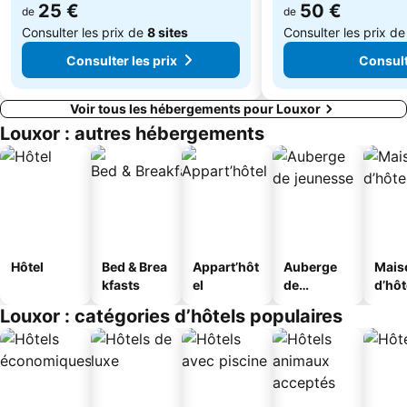
25 €
50 €
de
de
Consulter les prix de
8 sites
Consulter les prix d
Consulter les prix
Consult
Voir tous les hébergements pour Louxor
Louxor : autres hébergements
Hôtel
Bed & Brea
Appart’hôt
Auberge
Mais
kfasts
el
de
d’hô
jeunesse
Louxor : catégories d’hôtels populaires