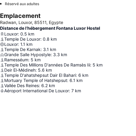
Réservé aux adultes
Emplacement
Radwan, Louxor, 85511, Egypte
Distance de l’hébergement Fontana Luxor Hostel
Louxor
:
0.5
km
Temple De Louxor
:
0.8
km
Louxor
:
1.1
km
Temple De Karnak
:
3.1
km
Grande Salle Hypostyle
:
3.3
km
Ramesséum
:
5
km
Temple Des Millions D'années De Ramsès Iii
:
5
km
Deir El-Médineh
:
5.6
km
Temple D'ahatshepsut Dair El Bahari
:
6
km
Mortuary Temple of Hatshepsut
:
6.1
km
Vallée Des Reines
:
6.2
km
Aéroport International De Louxor
:
7
km