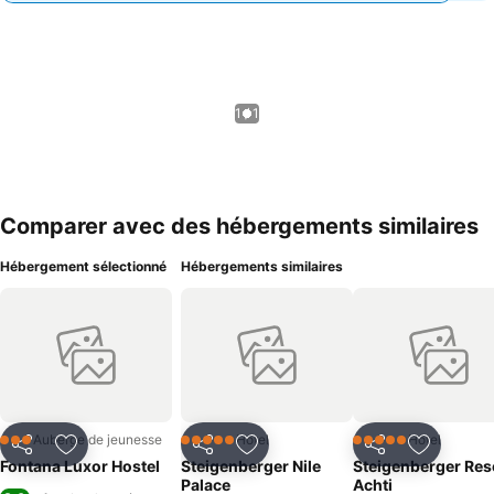
1 / 1
Comparer avec des hébergements similaires
Hébergement sélectionné
Hébergements similaires
Auberge de jeunesse
Hôtel
Hôtel
3 Étoiles
5 Étoiles
5 Étoiles
Partager
Ajouter à mes favoris
Partager
Ajouter à mes favoris
Partager
Ajouter à
Fontana Luxor Hostel
Steigenberger Nile
Steigenberger Res
Palace
Achti