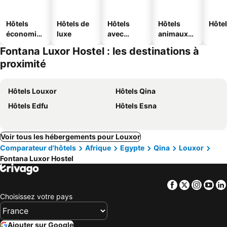
Hôtels
Hôtels de
Hôtels
Hôtels
Hôtel
économiq
luxe
avec
animaux
ues
piscine
acceptés
Fontana Luxor Hostel : les destinations à
proximité
Hôtels Louxor
Hôtels Qina
Hôtels Edfu
Hôtels Esna
Voir tous les hébergements pour Louxor
Comparateur d'hôtels
Afrique
Egypte
Qina
Louxor
Fontana Luxor Hostel
Facebook
Twitter
Insta
Yo
Choisissez votre pays
Ajouter sur Google