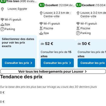
8,0
Très bien
(
490 évaluations
)
9,1
9,0
Excellent
(
12 094 évaluations
Excellent
)
(
15 004
Louxor, Egypte
Louxor, à 2.3 km de :
Louxor, à 3.0 km de
Centre-ville
Centre-ville
Wi-Fi gratuit
Wi-Fi gratuit
Wi-Fi gratuit
Spa
Piscine
Piscine
Parking
Spa
Parking
Consulter les prix
Sélectionnez des dates
Consulter les prix
Consulter les pri
pour voir les prix
52 €
50 €
de
de
exacts
Consulter les prix de
15
Consulter les prix de
sites
sites
Consulter les prix
Consulter les prix
Consulter les prix
Voir tous les hébergements pour Louxor
Tendance des prix
Sur la base des prix les plus bas sur trivago au cours des 30 derniers jours
0 €
0 €