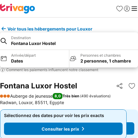
Favoris
Se con
Me
Voir tous les hébergements pour Louxor
Destination
Fontana Luxor Hostel
Arrivée/départ
Personnes et chambres
Dates
2 personnes, 1 chambre
Comment les paiements influencent notre classement
Fontana Luxor Hostel
Partager
Aj
Auberge de jeunesse
8,0
Très bien
(
490 évaluations
)
3 Étoiles
Radwan, Louxor, 85511, Egypte
Sélectionnez des dates pour voir les prix exacts
Sélectionnez des dates pour voir les prix exacts
Consulter les prix
Consulter les prix