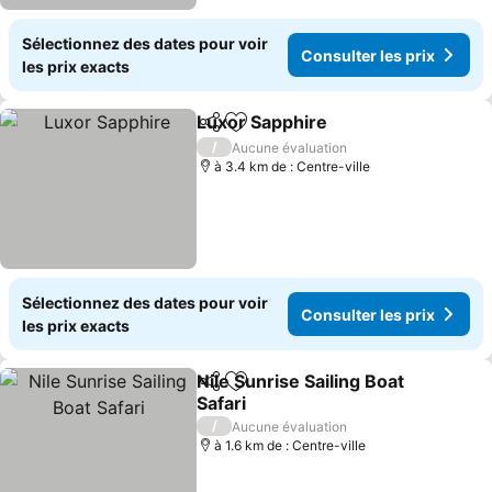
Sélectionnez des dates pour voir
Consulter les prix
les prix exacts
Luxor Sapphire
Partager
Ajouter à mes favoris
Consulter l
/
Aucune évaluation
à 3.4 km de : Centre-ville
Sélectionnez des dates pour voir
Consulter les prix
les prix exacts
Nile Sunrise Sailing Boat
Partager
Ajouter à mes favoris
Safari
Consulter les prix
/
Aucune évaluation
à 1.6 km de : Centre-ville