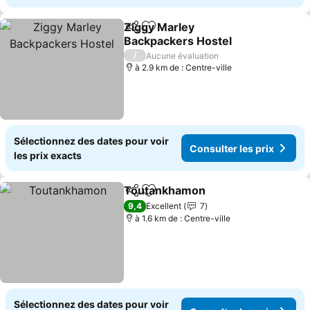
Ziggy Marley
Partager
Ajouter à mes favoris
Backpackers Hostel
Consulter les prix
/
Aucune évaluation
à 2.9 km de : Centre-ville
Sélectionnez des dates pour voir
Consulter les prix
les prix exacts
Toutankhamon
Partager
Ajouter à mes favoris
Consulter l
9,4
Excellent
7
à 1.6 km de : Centre-ville
Sélectionnez des dates pour voir