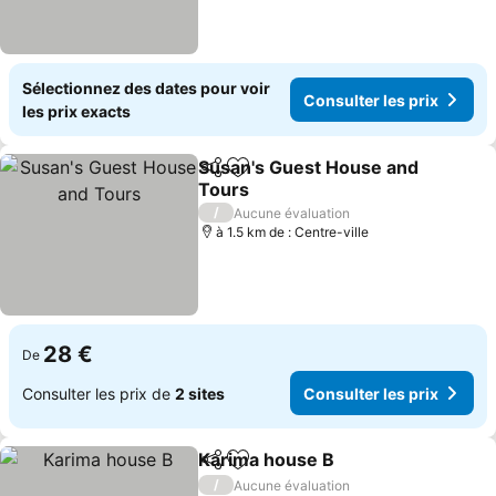
Sélectionnez des dates pour voir
Consulter les prix
les prix exacts
Susan's Guest House and
Partager
Ajouter à mes favoris
Tours
Consulter les prix
/
Aucune évaluation
à 1.5 km de : Centre-ville
28 €
De
Consulter les prix de
2 sites
Consulter les prix
Karima house B
Partager
Ajouter à mes favoris
Consulter l
/
Aucune évaluation