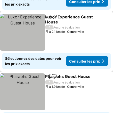
Consulter les prix
les prix exacts
Luxor Experience Guest
Partager
Ajouter à mes favoris
House
Consulter les prix
/
Aucune évaluation
à 2.1 km de : Centre-ville
Sélectionnez des dates pour voir
Consulter les prix
les prix exacts
Pharaohs Guest House
Partager
Ajouter à mes favoris
Con
/
Aucune évaluation
à 1.9 km de : Centre-ville