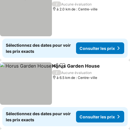
Partager
Ajouter à mes favoris
Consulter les
/
Aucune évaluation
à 2.0 km de : Centre-ville
Sélectionnez des dates pour voir
Consulter les prix
les prix exacts
Horus Garden House
Partager
Ajouter à mes favoris
Consu
/
Aucune évaluation
à 6.5 km de : Centre-ville
Sélectionnez des dates pour voir
Consulter les prix
les prix exacts