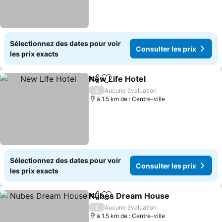
Sélectionnez des dates pour voir
Consulter les prix
les prix exacts
New Life Hotel
Partager
Ajouter à mes favoris
Consulter le
/
Aucune évaluation
à 1.5 km de : Centre-ville
Sélectionnez des dates pour voir
Consulter les prix
les prix exacts
Nubes Dream House
Partager
Ajouter à mes favoris
Consu
/
Aucune évaluation
à 1.5 km de : Centre-ville