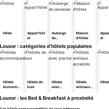
Hôtel
Appart’hôt
Auberge
Maison
Appa
el
de
d’hôtes
el
jeunesse
Louxor : catégories d’hôtels populaires
Hôtels
Hôtels de
Hôtels
Hôtels
Hôtel
économiq
luxe
avec
animaux
ues
piscine
acceptés
Louxor : les Bed & Breakfast à proximité
Ces hôtels sont susceptibles de vous intéresser...