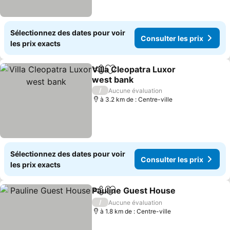
Sélectionnez des dates pour voir
Consulter les prix
les prix exacts
Villa Cleopatra Luxor
Partager
Ajouter à mes favoris
west bank
Consulter les prix
/
Aucune évaluation
à 3.2 km de : Centre-ville
Sélectionnez des dates pour voir
Consulter les prix
les prix exacts
Pauline Guest House
Partager
Ajouter à mes favoris
Consu
/
Aucune évaluation
à 1.8 km de : Centre-ville