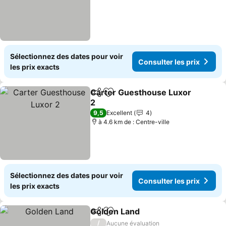
Sélectionnez des dates pour voir
Consulter les prix
les prix exacts
Carter Guesthouse Luxor
Partager
Ajouter à mes favoris
2
Consulter les prix
9,5
Excellent
4
à 4.6 km de : Centre-ville
Sélectionnez des dates pour voir
Consulter les prix
les prix exacts
Golden Land
Partager
Ajouter à mes favoris
Consulter les 
/
Aucune évaluation