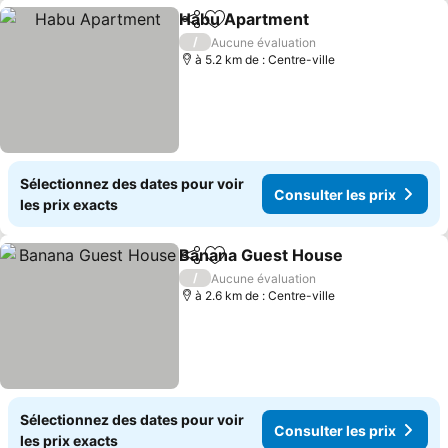
Habu Apartment
Partager
Ajouter à mes favoris
Consulter 
/
Aucune évaluation
à 5.2 km de : Centre-ville
Sélectionnez des dates pour voir
Consulter les prix
les prix exacts
Banana Guest House
Partager
Ajouter à mes favoris
Consu
/
Aucune évaluation
à 2.6 km de : Centre-ville
Sélectionnez des dates pour voir
Consulter les prix
les prix exacts