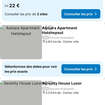
22 €
De
Consulter les prix de
2 sites
Consulter les prix
Asmara Apartment
Partager
Ajouter à mes favoris
Hatshepsut
Consulter les prix
/
Aucune évaluation
à 8.0 km de : Centre-ville
Sélectionnez des dates pour voir
Consulter les prix
les prix exacts
Serenity House Luxor
Partager
Ajouter à mes favoris
Cons
/
Aucune évaluation
à 2.6 km de : Centre-ville