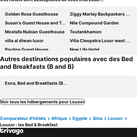
Golden Rose Guesthouse
Ziggy Marley Backpackers Hostel
Susan's Guest House and Tours
Nile Compound Garden
Mostafa Nubian Guesthouse
Toutankhamon
villa al diwan luxor
Villa Cleopatra Luxor west bank
Pauline Guest House
New Life Hotel
Autres destinations populaires avec des Bed
Golden Land
Moka Gust House
and Breakfasts (B and B)
Luxor Sapphire
Blue Lotus House
Banana Guest House
Laziza
Esna, Bed and Breakfasts (B and B)
Pharaohs Guest House
My Egypt Guest House Luxor
Magic Garden House
Princess Square Hotel
Voir tous les hébergements pour Louxor
valleyofthenileadventures
Horus Garden House
Comparateur d'hôtels
Afrique
Egypte
Qina
Louxor
Louxor : les Bed & Breakfast