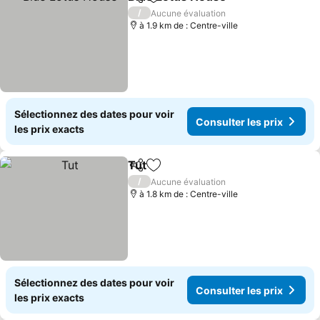
Partager
Ajouter à mes favoris
Consulter
/
Aucune évaluation
à 1.9 km de : Centre-ville
Sélectionnez des dates pour voir
Consulter les prix
les prix exacts
Tut
Partager
Ajouter à mes favoris
Consulter les prix
/
Aucune évaluation
à 1.8 km de : Centre-ville
Sélectionnez des dates pour voir
Consulter les prix
les prix exacts