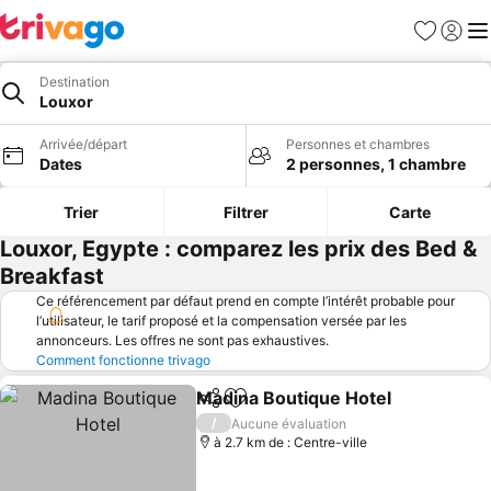
Favoris
Se con
Me
Destination
Louxor
Arrivée/départ
Personnes et chambres
Dates
2 personnes, 1 chambre
Trier
Filtrer
Carte
Louxor, Egypte : comparez les prix des Bed &
Breakfast
Ce référencement par défaut prend en compte l’intérêt probable pour
l’utilisateur, le tarif proposé et la compensation versée par les
annonceurs. Les offres ne sont pas exhaustives.
Comment fonctionne trivago
Madina Boutique Hotel
Partager
Ajouter à mes favoris
Con
/
Aucune évaluation
à 2.7 km de : Centre-ville