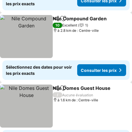
Consulter les prix
les prix exacts
Nile Compound Garden
Partager
Ajouter à mes favoris
Con
10
Excellent
1
à 2.8 km de : Centre-ville
Sélectionnez des dates pour voir
Consulter les prix
les prix exacts
Nile Domes Guest House
Partager
Ajouter à mes favoris
C
/
Aucune évaluation
à 1.6 km de : Centre-ville