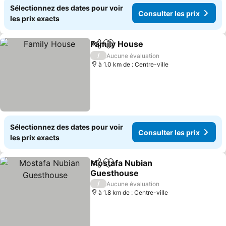
Sélectionnez des dates pour voir
Consulter les prix
les prix exacts
Family House
Partager
Ajouter à mes favoris
Consulter les
/
Aucune évaluation
à 1.0 km de : Centre-ville
Sélectionnez des dates pour voir
Consulter les prix
les prix exacts
Mostafa Nubian
Partager
Ajouter à mes favoris
Guesthouse
Consulter les prix
/
Aucune évaluation
à 1.8 km de : Centre-ville