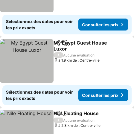
Sélectionnez des dates pour voir
Consulter les prix
les prix exacts
My Egypt Guest House
Partager
Ajouter à mes favoris
Luxor
Consulter les prix
/
Aucune évaluation
à 1.9 km de : Centre-ville
Sélectionnez des dates pour voir
Consulter les prix
les prix exacts
Nile Floating House
Partager
Ajouter à mes favoris
Consult
/
Aucune évaluation
à 2.3 km de : Centre-ville