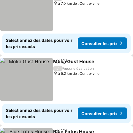
à 7.0 km de : Centre-ville
Sélectionnez des dates pour voir
Consulter les prix
les prix exacts
Moka Gust House
Partager
Ajouter à mes favoris
Consulter
/
Aucune évaluation
à 5.2 km de : Centre-ville
Sélectionnez des dates pour voir
Consulter les prix
les prix exacts
Blue Lotus House