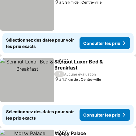
à 5.9 km de : Centre-ville
Sélectionnez des dates pour voir
Consulter les prix
les prix exacts
Senmut Luxor Bed &
Partager
Ajouter à mes favoris
Breakfast
Consulter les prix
/
Aucune évaluation
à 1.7 km de : Centre-ville
Sélectionnez des dates pour voir
Consulter les prix
les prix exacts
Morsy Palace