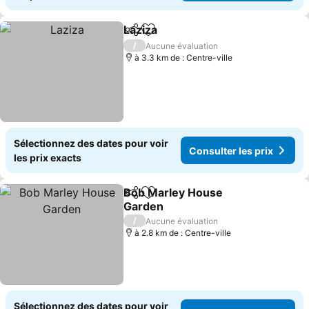
Laziza
Partager
Ajouter à mes favoris
Consulter les prix
/
Aucune évaluation
à 3.3 km de : Centre-ville
Sélectionnez des dates pour voir
Consulter les prix
les prix exacts
Bob Marley House
Partager
Ajouter à mes favoris
Garden
Consulter les prix
/
Aucune évaluation
à 2.8 km de : Centre-ville
Sélectionnez des dates pour voir