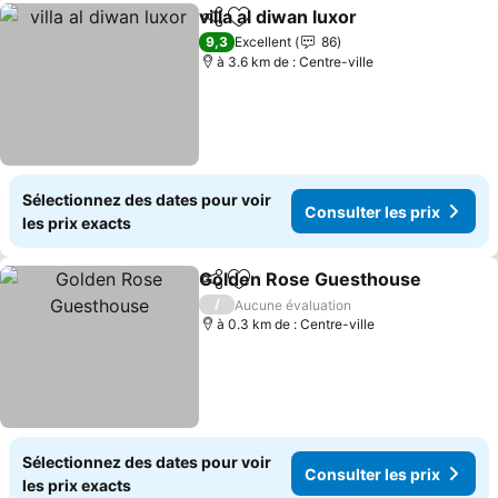
villa al diwan luxor
Partager
Ajouter à mes favoris
Consulte
9,3
Excellent
86
à 3.6 km de : Centre-ville
Sélectionnez des dates pour voir
Consulter les prix
les prix exacts
Golden Rose Guesthouse
Partager
Ajouter à mes favoris
/
Aucune évaluation
à 0.3 km de : Centre-ville
Sélectionnez des dates pour voir
Consulter les prix
les prix exacts