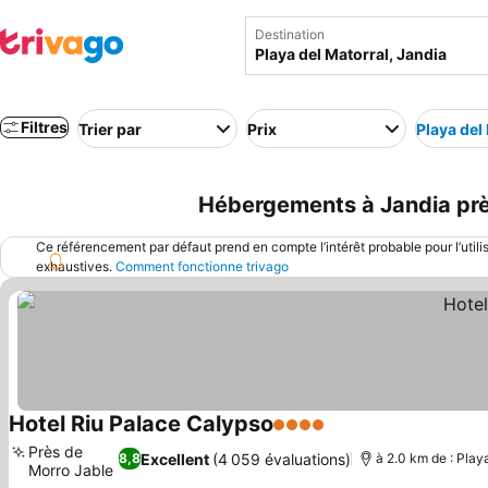
Destination
Filtres
Trier par
Prix
Playa del
Hébergements à Jandia près
Ce référencement par défaut prend en compte l’intérêt probable pour l’utili
exhaustives.
Comment fonctionne trivago
Hotel Riu Palace Calypso
4 Étoiles
Près de
Excellent
(4 059 évaluations)
8,8
à 2.0 km de : Play
Morro Jable