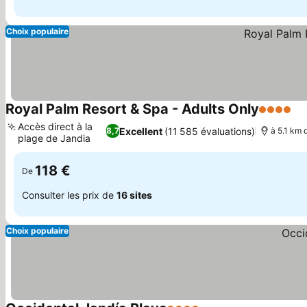
Choix populaire
Royal Palm Resort & Spa - Adults Only
4 Étoiles
Accès direct à la
Excellent
(11 585 évaluations)
8,7
à 5.1 km 
plage de Jandia
118 €
De
Consulter les prix de
16 sites
Choix populaire