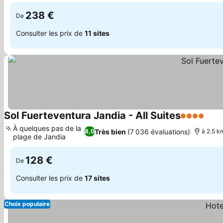
238 €
De
Consulter les prix de
11 sites
Sol Fuerteventura Jandia - All Suites
4 Étoiles
À quelques pas de la
Très bien
(7 036 évaluations)
8,0
à 2.5 k
plage de Jandia
128 €
De
Consulter les prix de
17 sites
Choix populaire