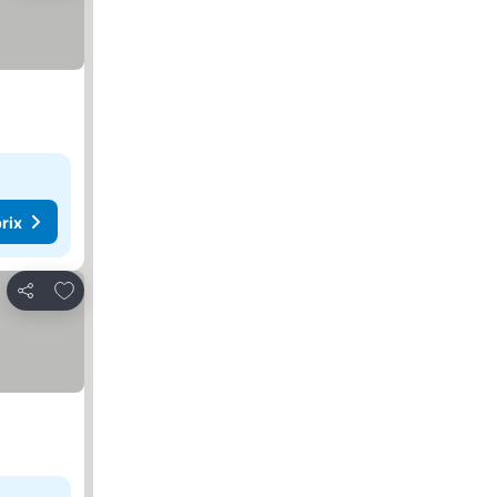
rix
Ajouter à mes favoris
Partager