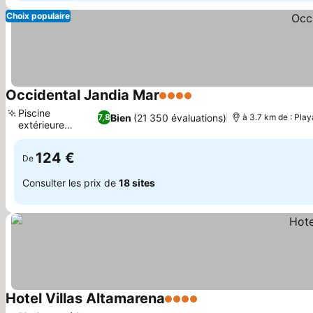
Choix populaire
Occidental Jandia Mar
4 Étoiles
Piscine
Bien
(21 350 évaluations)
7,8
à 3.7 km de : Play
extérieure
chauffée
124 €
De
Consulter les prix de
18 sites
Hotel Villas Altamarena
4 Étoiles