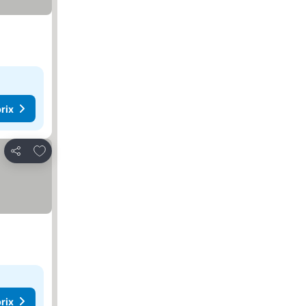
rix
Ajouter à mes favoris
Partager
rix