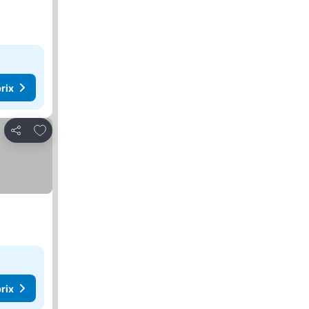
rix
Ajouter à mes favoris
Partager
rix