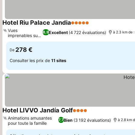
Hotel Riu Palace Jandia
5 Étoiles
Vues
Excellent
(4 722 évaluations)
8,9
à 2.3 km de :
imprenables sur
l'océan
278 €
De
Consulter les prix de
11 sites
Hotel LIVVO Jandía Golf
4 Étoiles
Animations amusantes
Bien
(3 192 évaluations)
7,7
à 2.8 km d
pour toute la famille