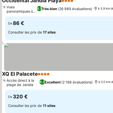
Occidental Jandía Playa
4 Étoiles
Vues
Très bien
(26 989 évaluations)
8,1
à 3.9 km d
panoramiques sur
l'océan
86 €
De
Consulter les prix de
17 sites
XQ El Palacete
4 Étoiles
Accès direct à la
Excellent
(2 198 évaluations)
9,3
à 2.0 km d
plage de Jandia
320 €
De
Consulter les prix de
11 sites