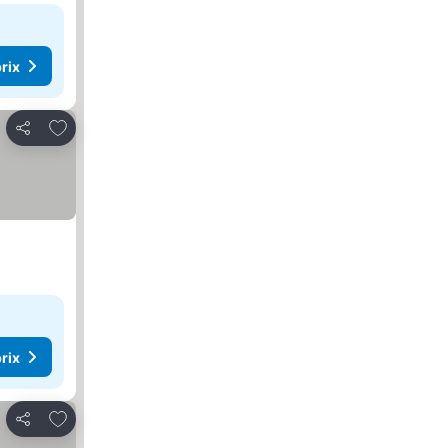
rix
Ajouter à mes favoris
Partager
rix
Ajouter à mes favoris
Partager