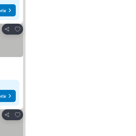
rix
Ajouter à mes favoris
Partager
rix
Ajouter à mes favoris
Partager