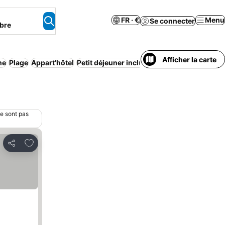
FR · €
Menu
Se connecter
bre
Afficher la carte
ne
Plage
Appart’hôtel
Petit déjeuner inclus
Annulation gratuite
C
ne sont pas
Ajouter à mes favoris
Partager