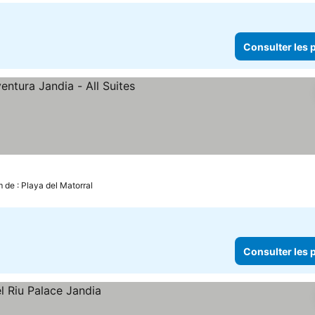
Consulter les p
m de : Playa del Matorral
Consulter les p