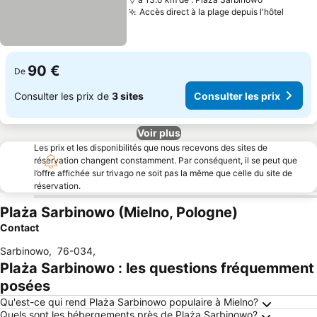
Accès direct à la plage depuis l'hôtel
Consul
90 €
De
Consulter les prix de
3 sites
Consulter les prix
Voir plus
Les prix et les disponibilités que nous recevons des sites de
réservation changent constamment. Par conséquent, il se peut que
l’offre affichée sur trivago ne soit pas la même que celle du site de
réservation.
Plaża Sarbinowo (Mielno, Pologne)
Contact
Sarbinowo
,
76-034
,
Plaża Sarbinowo : les questions fréquemment
posées
Qu'est-ce qui rend Plaża Sarbinowo populaire à Mielno?
Quels sont les hébergements près de Plaża Sarbinowo?