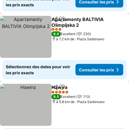
Consulter les prix
les prix exacts
Apartamenty BALTIVIA
Partager
Ajouter à mes favoris
Olimpijska 2
Consulter les prix
3 Étoiles
9,0
Excellent
230
à 7.2 km de : Plaża Sarbinowo
Sélectionnez des dates pour voir
Consulter les prix
les prix exacts
Hawira
Partager
Ajouter à mes favoris
Consulter les prix
5 Étoiles
9,5
Excellent
113
à 5.8 km de : Plaża Sarbinowo