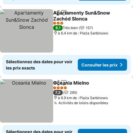
Apartamenty Sun&Snow
Partager
Ajouter à mes favoris
Zachód Slonca
Consulter les prix
3 Étoiles
8,1
Très bien
157
à 6.4 km de : Plaża Sarbinowo
Sélectionnez des dates pour voir
Consulter les prix
les prix exacts
Oceania Mielno
Partager
Ajouter à mes favoris
Consulter l
4 Étoiles
7,2
295
à 6.9 km de : Plaża Sarbinowo
Activités de loisirs disponibles
Consulter l
Sélectionnez des dates pour voir