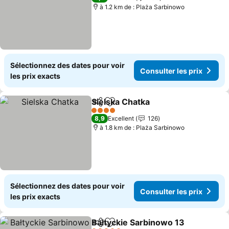
à 1.2 km de : Plaża Sarbinowo
Sélectionnez des dates pour voir
Consulter les prix
les prix exacts
Sielska Chatka
Partager
Ajouter à mes favoris
Consulter le
4 Étoiles
8,9
Excellent
126
à 1.8 km de : Plaża Sarbinowo
Sélectionnez des dates pour voir
Consulter les prix
les prix exacts
Bałtyckie Sarbinowo 13
Partager
Ajouter à mes favoris
Con