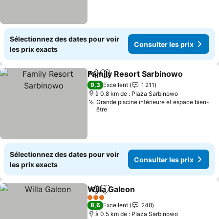
Sélectionnez des dates pour voir
Consulter les prix
les prix exacts
Family Resort Sarbinowo
Partager
Ajouter à mes favoris
C
9,3
Excellent
1 211
à 0.8 km de : Plaża Sarbinowo
Grande piscine intérieure et espace bien-
être
Sélectionnez des dates pour voir
Consulter les prix
les prix exacts
Willa Galeon
Partager
Ajouter à mes favoris
Consulter les 
3 Étoiles
8,6
Excellent
248
à 0.5 km de : Plaża Sarbinowo