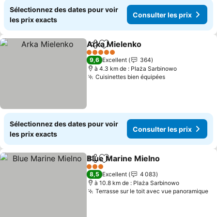
Sélectionnez des dates pour voir
Consulter les prix
les prix exacts
Arka Mielenko
Partager
Ajouter à mes favoris
Consulter le
5 Étoiles
9,6
Excellent
364
à 4.3 km de : Plaża Sarbinowo
Cuisinettes bien équipées
Consulter les 
Sélectionnez des dates pour voir
Consulter les prix
les prix exacts
Blue Marine Mielno
Partager
Ajouter à mes favoris
Consult
3 Étoiles
8,5
Excellent
4 083
à 10.8 km de : Plaża Sarbinowo
Terrasse sur le toit avec vue panoramique
Co