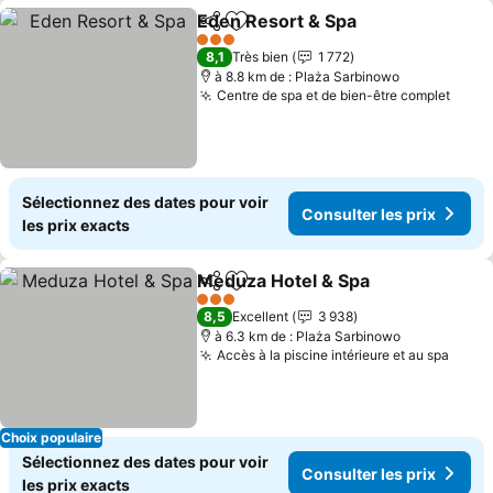
Eden Resort & Spa
Partager
Ajouter à mes favoris
Consulte
3 Étoiles
8,1
Très bien
1 772
à 8.8 km de : Plaża Sarbinowo
Centre de spa et de bien-être complet
Consu
Sélectionnez des dates pour voir
Consulter les prix
les prix exacts
Meduza Hotel & Spa
Partager
Ajouter à mes favoris
Consul
3 Étoiles
8,5
Excellent
3 938
à 6.3 km de : Plaża Sarbinowo
Accès à la piscine intérieure et au spa
Consu
Choix populaire
Sélectionnez des dates pour voir
Consulter les prix
les prix exacts