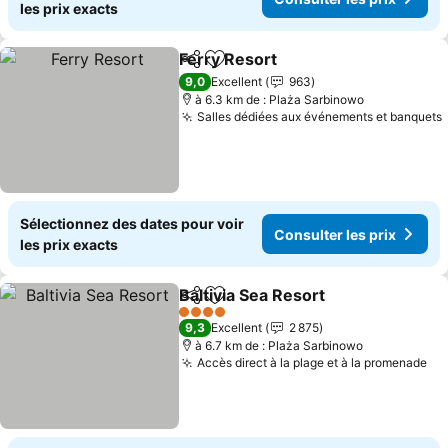
les prix exacts
Ferry Resort
Partager
Ajouter à mes favoris
Consulter les 
9,0
Excellent
963
à 6.3 km de : Plaża Sarbinowo
Salles dédiées aux événements et banquets
Sélectionnez des dates pour voir
Consulter les prix
les prix exacts
Baltivia Sea Resort
Partager
Ajouter à mes favoris
Consulte
4 Étoiles
9,3
Excellent
2 875
à 6.7 km de : Plaża Sarbinowo
Accès direct à la plage et à la promenade
Co