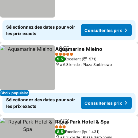
Sélectionnez des dates pour voir
Consulter les prix
les prix exacts
Aquamarine Mielno
Partager
Ajouter à mes favoris
Consult
5 Étoiles
9,5
Excellent
571
à 6.8 km de : Plaża Sarbinowo
Choix populaire
Sélectionnez des dates pour voir
Consulter les prix
les prix exacts
Royal Park Hotel & Spa
Partager
Ajouter à mes favoris
Cons
3 Étoiles
8,5
Excellent
1 431
à 6.3 km de : Plaża Sarbinowo