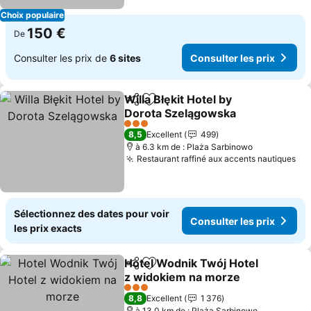
Choix populaire
150 €
De
Consulter les prix de
6 sites
Consulter les prix
Willa Błękit Hotel by
Partager
Ajouter à mes favoris
Dorota Szelągowska
Consulter les prix
3 Étoiles
8,5
Excellent
499
à 6.3 km de : Plaża Sarbinowo
Restaurant raffiné aux accents nautiques
Con
Sélectionnez des dates pour voir
Consulter les prix
les prix exacts
Hotel Wodnik Twój Hotel
Partager
Ajouter à mes favoris
z widokiem na morze
Consulter les prix
3 Étoiles
8,8
Excellent
1 376
à 13.0 km de : Plaża Sarbinowo