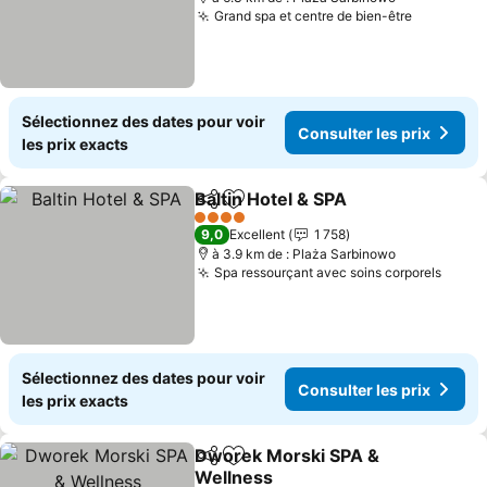
Grand spa et centre de bien-être
Consulter
Sélectionnez des dates pour voir
Consulter les prix
les prix exacts
Baltin Hotel & SPA
Partager
Ajouter à mes favoris
Consulte
4 Étoiles
9,0
Excellent
1 758
à 3.9 km de : Plaża Sarbinowo
Spa ressourçant avec soins corporels
Consu
Sélectionnez des dates pour voir
Consulter les prix
les prix exacts
Dworek Morski SPA &
Partager
Ajouter à mes favoris
Wellness