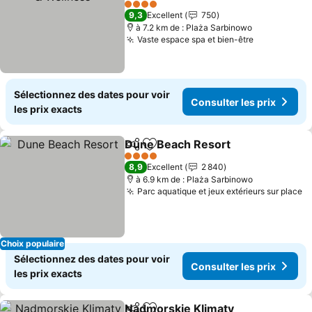
Consulter les prix
4 Étoiles
9,3
Excellent
750
à 7.2 km de : Plaża Sarbinowo
Vaste espace spa et bien-être
Consulter l
Sélectionnez des dates pour voir
Consulter les prix
les prix exacts
Dune Beach Resort
Partager
Ajouter à mes favoris
Consult
4 Étoiles
8,9
Excellent
2 840
à 6.9 km de : Plaża Sarbinowo
Parc aquatique et jeux extérieurs sur place
Co
Choix populaire
Sélectionnez des dates pour voir
Consulter les prix
les prix exacts
Nadmorskie Klimaty