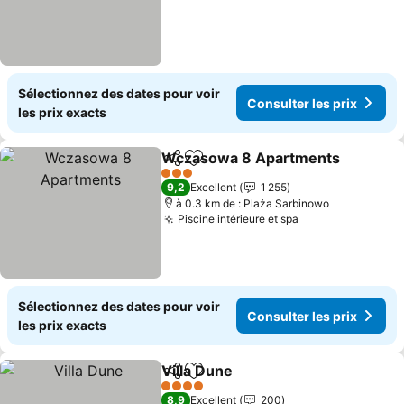
Sélectionnez des dates pour voir
Consulter les prix
les prix exacts
Wczasowa 8 Apartments
Partager
Ajouter à mes favoris
C
3 Étoiles
9,2
Excellent
1 255
à 0.3 km de : Plaża Sarbinowo
Piscine intérieure et spa
Consulter les p
Sélectionnez des dates pour voir
Consulter les prix
les prix exacts
Villa Dune
Partager
Ajouter à mes favoris
Consulter les pri
4 Étoiles
8,9
Excellent
200