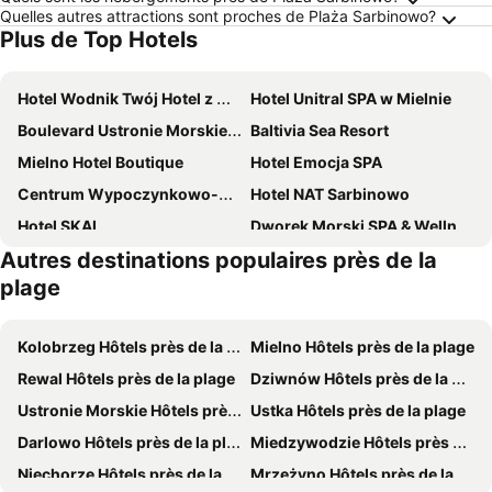
Quelles autres attractions sont proches de Plaża Sarbinowo?
Plus de Top Hotels
Hotel Wodnik Twój Hotel z widokiem na morze
Hotel Unitral SPA w Mielnie
Boulevard Ustronie Morskie by Zdrojowa
Baltivia Sea Resort
Mielno Hotel Boutique
Hotel Emocja SPA
Centrum Wypoczynkowo-Konferencyjne Solaris
Hotel NAT Sarbinowo
Hotel SKAL
Dworek Morski SPA & Wellness
Autres destinations populaires près de la
Royal Park Hotel & Spa
Hotel Lambert Medical Spa
plage
HT Houseboats - luksusowe domki na wodzie - sauna, jacuzzi
Arche Fabryka Samolotow W Mielnie
Apartamenty OnHoliday w Kołobrzegu Poleska
Oceania Mielno
Kolobrzeg Hôtels près de la plage
Mielno Hôtels près de la plage
Borgata
Hotel Verde
Rewal Hôtels près de la plage
Dziwnów Hôtels près de la plage
Meduza Hotel & Spa
Posejdon
Ustronie Morskie Hôtels près de la plage
Ustka Hôtels près de la plage
STAŁY LĄD
Azyl
Darlowo Hôtels près de la plage
Miedzywodzie Hôtels près de la plage
Villa Fenix
Villa Martika
Niechorze Hôtels près de la plage
Mrzeżyno Hôtels près de la plage
Hawira
Willa Błękit Hotel by Dorota Szelągowska