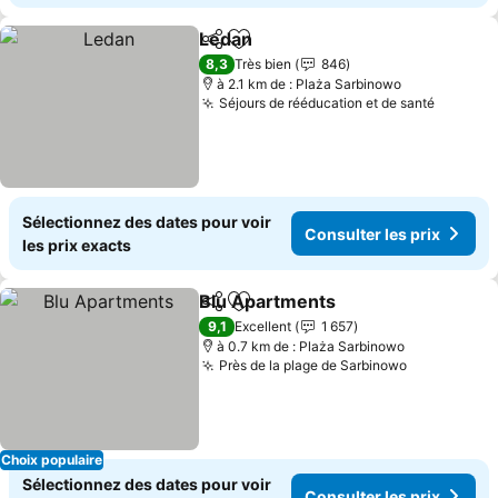
Ledan
Partager
Ajouter à mes favoris
Consulter les prix
8,3
Très bien
846
à 2.1 km de : Plaża Sarbinowo
Séjours de rééducation et de santé
Consult
Sélectionnez des dates pour voir
Consulter les prix
les prix exacts
Blu Apartments
Partager
Ajouter à mes favoris
Consulter l
9,1
Excellent
1 657
à 0.7 km de : Plaża Sarbinowo
Près de la plage de Sarbinowo
Consulter l
Choix populaire
Sélectionnez des dates pour voir
Consulter les prix