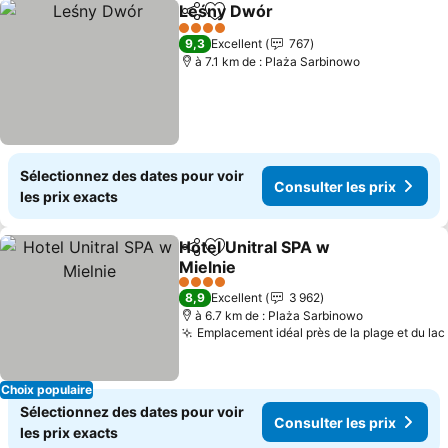
Leśny Dwór
Partager
Ajouter à mes favoris
Consulter les p
4 Étoiles
9,3
Excellent
767
à 7.1 km de : Plaża Sarbinowo
Sélectionnez des dates pour voir
Consulter les prix
les prix exacts
Hotel Unitral SPA w
Partager
Ajouter à mes favoris
Mielnie
Consulter les prix
4 Étoiles
8,9
Excellent
3 962
à 6.7 km de : Plaża Sarbinowo
Emplacement idéal près de la plage et du lac
Choix populaire
Sélectionnez des dates pour voir
Consulter les prix
les prix exacts