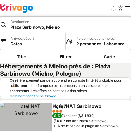
Favoris
Se con
Me
Destination
Plaża Sarbinowo, Mielno
Arrivée/départ
Personnes et chambres
Dates
2 personnes, 1 chambre
Trier
Filtrer
Carte
Hébergements à Mielno près de : Plaża
Sarbinowo (Mielno, Pologne)
Ce référencement par défaut prend en compte l’intérêt probable pour
l’utilisateur, le tarif proposé et la compensation versée par les
annonceurs. Les offres ne sont pas exhaustives.
Comment fonctionne trivago
Hotel NAT Sarbinowo
Partager
Ajouter à mes favoris
Consu
3 Étoiles
8,5
Excellent
1 839
à 0.7 km de : Plaża Sarbinowo
À deux pas de la plage de Sarbinowo
Consul