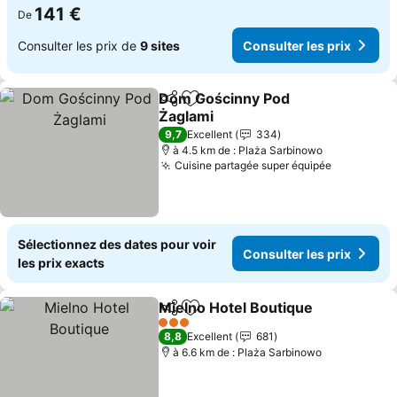
141 €
De
Consulter les prix de
9 sites
Consulter les prix
Dom Gościnny Pod
Partager
Ajouter à mes favoris
Żaglami
Consulter les prix
9,7
Excellent
334
à 4.5 km de : Plaża Sarbinowo
Cuisine partagée super équipée
Consulter 
Sélectionnez des dates pour voir
Consulter les prix
les prix exacts
Mielno Hotel Boutique
Partager
Ajouter à mes favoris
Cons
3 Étoiles
8,8
Excellent
681
à 6.6 km de : Plaża Sarbinowo