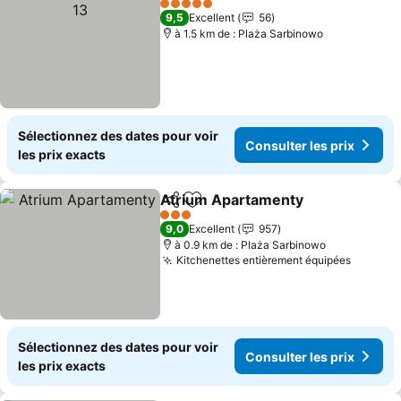
5 Étoiles
9,5
Excellent
56
à 1.5 km de : Plaża Sarbinowo
Sélectionnez des dates pour voir
Consulter les prix
les prix exacts
Atrium Apartamenty
Partager
Ajouter à mes favoris
Consul
3 Étoiles
9,0
Excellent
957
à 0.9 km de : Plaża Sarbinowo
Kitchenettes entièrement équipées
Consult
Sélectionnez des dates pour voir
Consulter les prix
les prix exacts