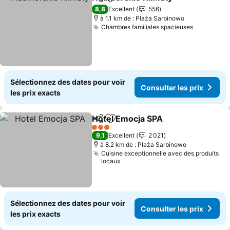
Partager
Ajouter à mes favoris
Consul
8,8
Excellent
556
à 1.1 km de : Plaża Sarbinowo
Chambres familiales spacieuses
Consulter
Sélectionnez des dates pour voir
Consulter les prix
les prix exacts
Hotel Emocja SPA
Partager
Ajouter à mes favoris
Consulter
3 Étoiles
9,1
Excellent
2 021
à 8.2 km de : Plaża Sarbinowo
Cuisine exceptionnelle avec des produits
locaux
Sélectionnez des dates pour voir
Consulter les prix
les prix exacts