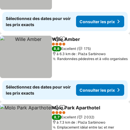
Sélectionnez des dates pour voir
Consulter les prix
les prix exacts
Wille Amber
Partager
Ajouter à mes favoris
Consulter les 
4 Étoiles
8,8
Excellent
175
à 6.3 km de : Plaża Sarbinowo
Randonnées pédestres et à vélo organisées
C
Sélectionnez des dates pour voir
Consulter les prix
les prix exacts
Molo Park Aparthotel
Partager
Ajouter à mes favoris
Consu
4 Étoiles
8,7
Excellent
2 032
à 7.3 km de : Plaża Sarbinowo
Emplacement idéal entre lac et mer
Consult