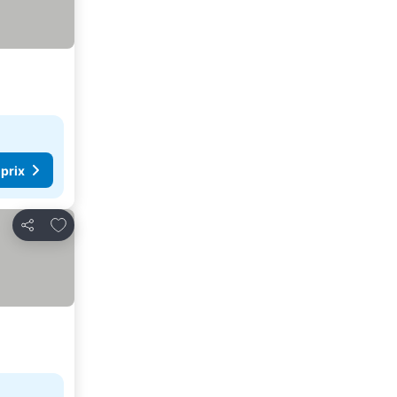
 prix
Ajouter à mes favoris
Partager