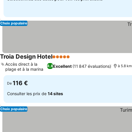
Choix populaire
Troia Design Hotel
5 Étoiles
Consulter les prix
Accès direct à la
Excellent
(11 847 évaluations)
8,8
à 5.8 km
plage et à la marina
Consulter les prix
116 €
De
Consulter les prix de
14 sites
Choix populaire