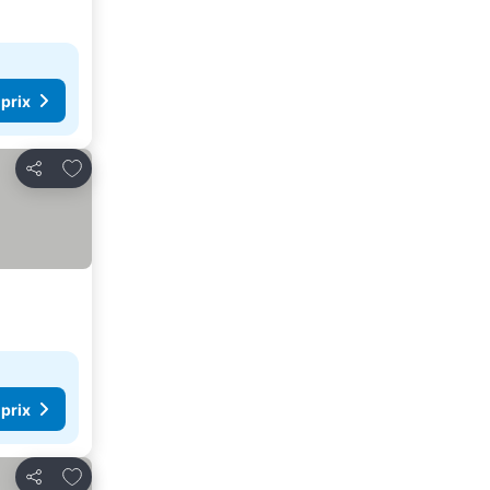
 prix
Ajouter à mes favoris
Partager
 prix
Ajouter à mes favoris
Partager