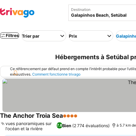
Destination
Filtres
Trier par
Prix
Galapinh
Hébergements à Setúbal prè
Ce référencement par défaut prend en compte l’intérêt probable pour l’utili
exhaustives.
Comment fonctionne trivago
The Anchor Troia Sea
4 Étoiles
Consulter les prix
vues panoramiques sur
Bien
(2 774 évaluations)
7,8
à 5.7 km d
l'océan et la rivière
Consulter les prix