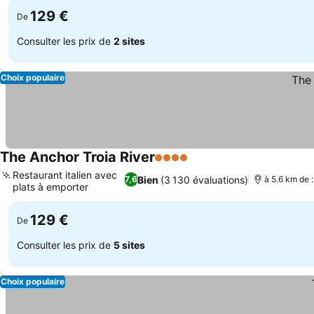
129 €
De
Consulter les prix de
2 sites
Choix populaire
The Anchor Troia River
4 Étoiles
Consulter les prix
Restaurant italien avec
Bien
(3 130 évaluations)
7,6
à 5.6 km de 
plats à emporter
Consulter les prix
129 €
De
Consulter les prix de
5 sites
Choix populaire