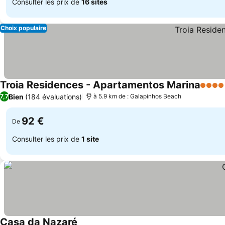
Consulter les prix de
16 sites
Choix populaire
Troia Residences - Apartamentos Marina
4 Étoi
Bien
(184 évaluations)
7,7
à 5.9 km de : Galapinhos Beach
92 €
De
Consulter les prix de
1 site
Casa da Nazaré