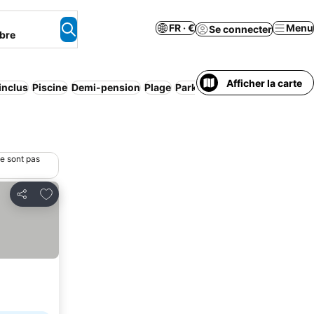
FR · €
Menu
Se connecter
bre
Afficher la carte
 inclus
Piscine
Demi-pension
Plage
Parking
Appart’hôtel
Maison
ne sont pas
Ajouter à mes favoris
Partager