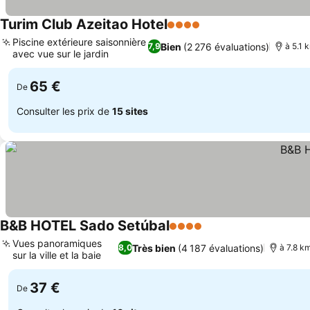
Turim Club Azeitao Hotel
4 Étoiles
Consulter les prix
Piscine extérieure saisonnière
Bien
(2 276 évaluations)
7,9
à 5.1 
avec vue sur le jardin
Consulter les prix
65 €
De
Consulter les prix de
15 sites
B&B HOTEL Sado Setúbal
4 Étoiles
Consulter les prix
Vues panoramiques
Très bien
(4 187 évaluations)
8,0
à 7.8 k
sur la ville et la baie
Consulter les prix
37 €
De