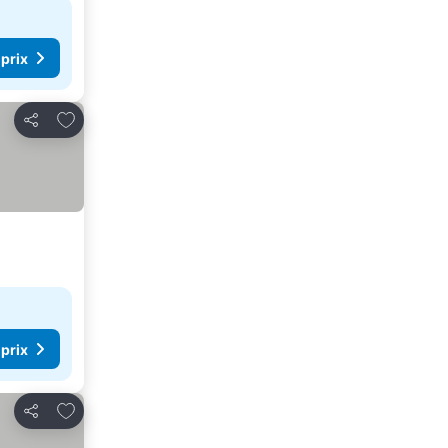
 prix
Ajouter à mes favoris
Partager
 prix
Ajouter à mes favoris
Partager