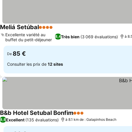
Meliá Setúbal
4 Étoiles
Consulter les prix
Excellente variété au
Très bien
(3 069 évaluations)
8,4
à 8.
buffet du petit-déjeuner
Consulter les prix
85 €
De
Consulter les prix de
12 sites
B&b Hotel Setubal Bonfim
3 Étoiles
Consulter les prix
Excellent
(135 évaluations)
8,8
à 8.1 km de : Galapinhos Beach