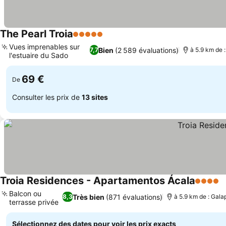
The Pearl Troia
5 Étoiles
Consulter les prix
Vues imprenables sur
Bien
(2 589 évaluations)
7,7
à 5.9 km de 
l'estuaire du Sado
Consulter les prix
69 €
De
Consulter les prix de
13 sites
Troia Residences - Apartamentos Ácala
4 Étoile
C
Balcon ou
Très bien
(871 évaluations)
8,3
à 5.9 km de : Gal
terrasse privée
Consulter les prix
Sélectionnez des dates pour voir les prix exacts