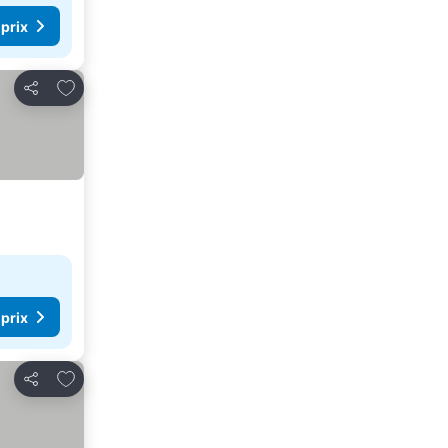
 prix
Ajouter à mes favoris
Partager
 prix
Ajouter à mes favoris
Partager