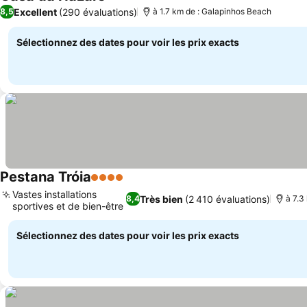
Consulter les prix
Excellent
(290 évaluations)
8,5
à 1.7 km de : Galapinhos Beach
Sélectionnez des dates pour voir les prix exacts
Pestana Tróia
4 Étoiles
Consulter les prix
Vastes installations
Très bien
(2 410 évaluations)
8,4
à 7.3
sportives et de bien-être
Consulter les prix
Sélectionnez des dates pour voir les prix exacts