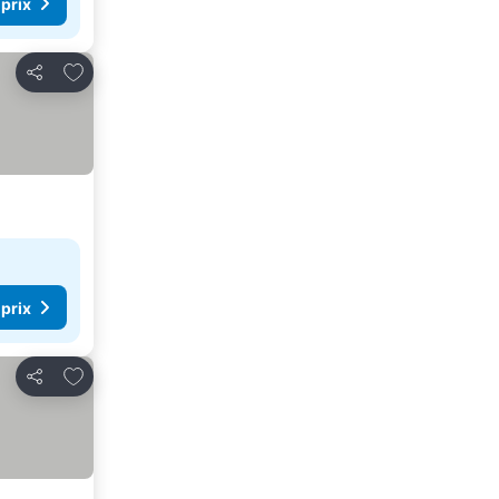
 prix
Ajouter à mes favoris
Partager
 prix
Ajouter à mes favoris
Partager