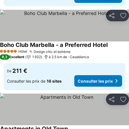
Partager
Aj
Boho Club Marbella - a Preferred Hotel
Hôtel
Design chic et bohème
5 Étoiles
9,2
Excellent
1 932
à 2.5 km de : Casablanca
211 €
De
Consulter les prix de
16 sites
Consulter les prix
Partager
Aj
Apartments in Old Town