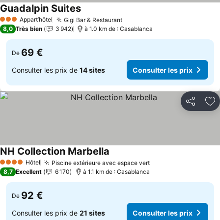
Guadalpin Suites
Appart’hôtel
Gigi Bar & Restaurant
3 Étoiles
8,0
Très bien
3 942
à 1.0 km de : Casablanca
69 €
De
Consulter les prix de
14 sites
Consulter les prix
Partager
Aj
NH Collection Marbella
Hôtel
Piscine extérieure avec espace vert
4 Étoiles
8,7
Excellent
6 170
à 1.1 km de : Casablanca
92 €
De
Consulter les prix de
21 sites
Consulter les prix