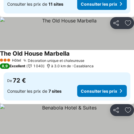
Consulter les prix de
11 sites
Consulter les prix
Partager
Aj
The Old House Marbella
Hôtel
Décoration unique et chaleureuse
3 Étoiles
8,9
Excellent
1 040
à 3.0 km de : Casablanca
72 €
De
Consulter les prix de
7 sites
Consulter les prix
Partager
Aj