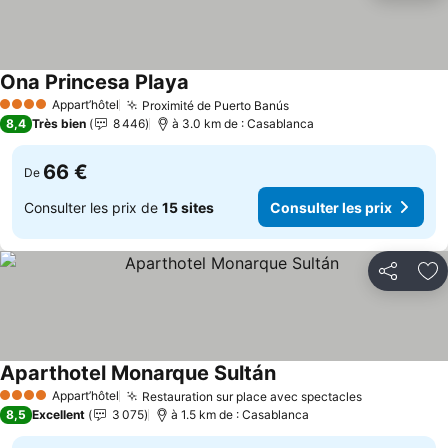
Ona Princesa Playa
Appart’hôtel
Proximité de Puerto Banús
4 Étoiles
8,4
Très bien
8 446
à 3.0 km de : Casablanca
66 €
De
Consulter les prix de
15 sites
Consulter les prix
Partager
Aj
Aparthotel Monarque Sultán
Appart’hôtel
Restauration sur place avec spectacles
4 Étoiles
8,5
Excellent
3 075
à 1.5 km de : Casablanca