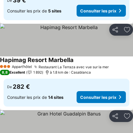
39 €
De
Consulter les prix de
5 sites
Consulter les prix
Partager
Aj
Hapimag Resort Marbella
Appart’hôtel
Restaurant La Terraza avec vue sur la mer
3 Étoiles
8,8
Excellent
1 892
à 1.8 km de : Casablanca
282 €
De
Consulter les prix de
14 sites
Consulter les prix
Partager
Aj