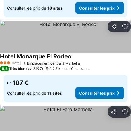
Consulter les prix de
18 sites
Consulter les prix
Partager
Aj
Hotel Monarque El Rodeo
Hôtel
Emplacement central à Marbella
3 Étoiles
8,2
Très bien
2 927
à 2.7 km de : Casablanca
107 €
De
Consulter les prix de
11 sites
Consulter les prix
Partager
Aj