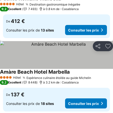
Hôtel
Destination gastronomique inégalée
5 Étoiles
9,2
Excellent
7 493
à 0.8 km de : Casablanca
412 €
De
Consulter les prix de
13 sites
Consulter les prix
Partager
Aj
Amàre Beach Hotel Marbella
Hôtel
Expérience culinaire étoilée au guide Michelin
4 Étoiles
9,2
Excellent
8 448
à 3.2 km de : Casablanca
137 €
De
Consulter les prix de
18 sites
Consulter les prix