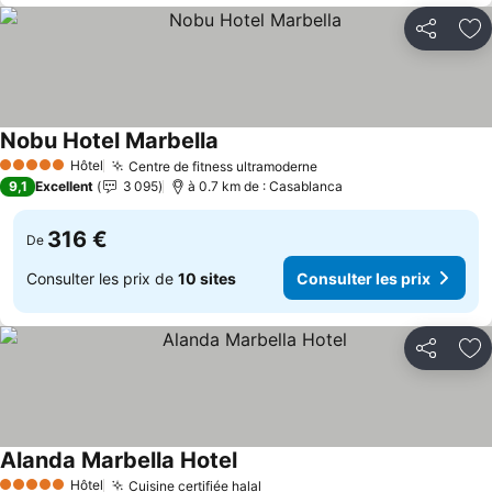
Partager
Aj
Nobu Hotel Marbella
Hôtel
Centre de fitness ultramoderne
5 Étoiles
9,1
Excellent
3 095
à 0.7 km de : Casablanca
316 €
De
Consulter les prix de
10 sites
Consulter les prix
Partager
Aj
Alanda Marbella Hotel
Hôtel
Cuisine certifiée halal