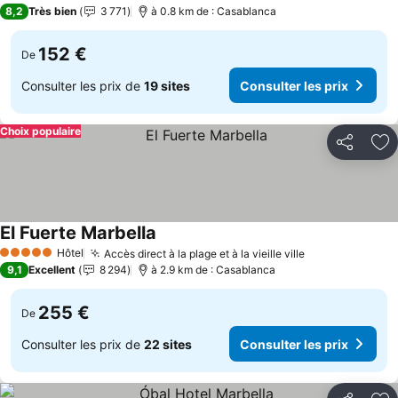
5 Étoiles
8,2
Très bien
3 771
à 0.8 km de : Casablanca
152 €
De
Consulter les prix de
19 sites
Consulter les prix
Choix populaire
Partager
Aj
El Fuerte Marbella
Hôtel
Accès direct à la plage et à la vieille ville
5 Étoiles
9,1
Excellent
8 294
à 2.9 km de : Casablanca
255 €
De
Consulter les prix de
22 sites
Consulter les prix