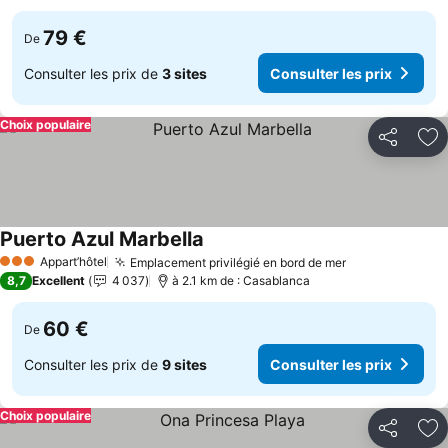
79 €
De
Consulter les prix de
3 sites
Consulter les prix
Choix populaire
Partager
Aj
Puerto Azul Marbella
Appart’hôtel
Emplacement privilégié en bord de mer
3 Étoiles
8,7
Excellent
4 037
à 2.1 km de : Casablanca
60 €
De
Consulter les prix de
9 sites
Consulter les prix
Choix populaire
Partager
Aj