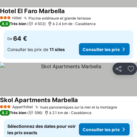
Hotel El Faro Marbella
Hôtel
Piscine extérieure et grande terrasse
3 Étoiles
8,0
Très bien
4 502
à 2.4 km de : Casablanca
64 €
De
Consulter les prix de
11 sites
Consulter les prix
Partager
Aj
Skol Apartments Marbella
Appart’hôtel
Vues panoramiques sur la mer et la montagne
3 Étoiles
8,2
Très bien
596
à 2.1 km de : Casablanca
Sélectionnez des dates pour voir
Consulter les prix
les prix exacts