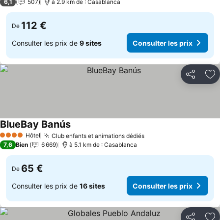
6,1
507
à 2.9 km de : Casablanca
112 €
De
Consulter les prix de
9 sites
Consulter les prix
Partager
Aj
BlueBay Banús
Hôtel
Club enfants et animations dédiés
4 Étoiles
7,6
Bien
6 669
à 5.1 km de : Casablanca
65 €
De
Consulter les prix de
16 sites
Consulter les prix