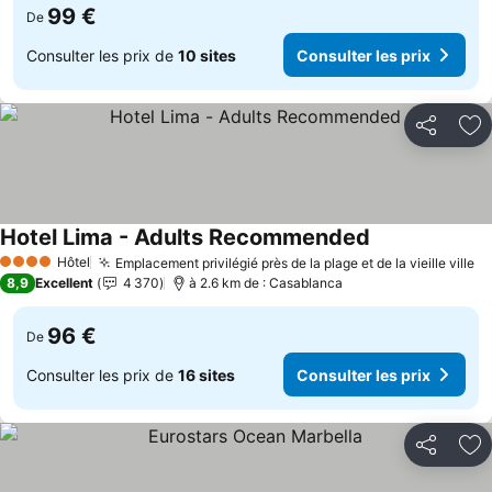
99 €
De
Consulter les prix de
10 sites
Consulter les prix
Partager
Aj
Hotel Lima - Adults Recommended
Hôtel
Emplacement privilégié près de la plage et de la vieille ville
4 Étoiles
8,9
Excellent
4 370
à 2.6 km de : Casablanca
96 €
De
Consulter les prix de
16 sites
Consulter les prix
Partager
Aj