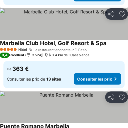
Partager
Aj
Marbella Club Hotel, Golf Resort & Spa
Hôtel
Le restaurant enchanteur El Patio
5 Étoiles
9,4
Excellent
3 524
à 0.4 km de : Casablanca
363 €
De
Consulter les prix de
13 sites
Consulter les prix
Partager
Aj
Puente Romano Marbella