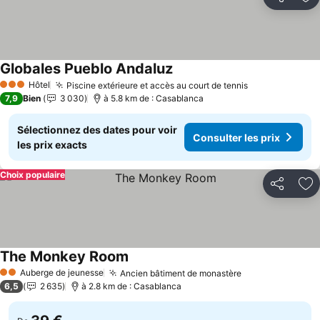
Partager
Aj
Globales Pueblo Andaluz
Hôtel
Piscine extérieure et accès au court de tennis
3 Étoiles
7,9
Bien
3 030
à 5.8 km de : Casablanca
Sélectionnez des dates pour voir
Consulter les prix
les prix exacts
Choix populaire
Partager
Aj
The Monkey Room
Auberge de jeunesse
Ancien bâtiment de monastère
2 Étoiles
6,5
2 635
à 2.8 km de : Casablanca