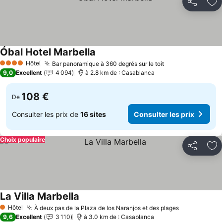
Partager
Aj
Óbal Hotel Marbella
Hôtel
Bar panoramique à 360 degrés sur le toit
4 Étoiles
9,0
Excellent
4 094
à 2.8 km de : Casablanca
108 €
De
Consulter les prix de
16 sites
Consulter les prix
Choix populaire
Partager
Aj
La Villa Marbella
Hôtel
À deux pas de la Plaza de los Naranjos et des plages
1 Étoiles
9,6
Excellent
3 110
à 3.0 km de : Casablanca