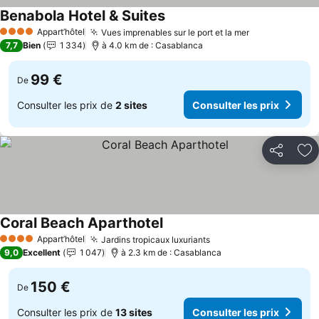
Benabola Hotel & Suites
Appart’hôtel
Vues imprenables sur le port et la mer
4 Étoiles
7,7
Bien
1 334
à 4.0 km de : Casablanca
99 €
De
Consulter les prix de
2 sites
Consulter les prix
Partager
Aj
Coral Beach Aparthotel
Appart’hôtel
Jardins tropicaux luxuriants
4 Étoiles
9,0
Excellent
1 047
à 2.3 km de : Casablanca
150 €
De
Consulter les prix de
13 sites
Consulter les prix