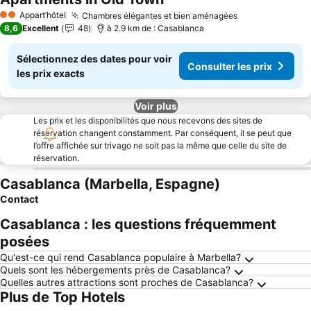
Appart’hôtel
Chambres élégantes et bien aménagées
2 Étoiles
8,6
Excellent
48
à 2.9 km de : Casablanca
Sélectionnez des dates pour voir
Consulter les prix
les prix exacts
Voir plus
Les prix et les disponibilités que nous recevons des sites de
réservation changent constamment. Par conséquent, il se peut que
l’offre affichée sur trivago ne soit pas la même que celle du site de
réservation.
Casablanca (Marbella, Espagne)
Contact
Casablanca : les questions fréquemment
posées
Qu'est-ce qui rend Casablanca populaire à Marbella?
Quels sont les hébergements près de Casablanca?
Quelles autres attractions sont proches de Casablanca?
Plus de Top Hotels