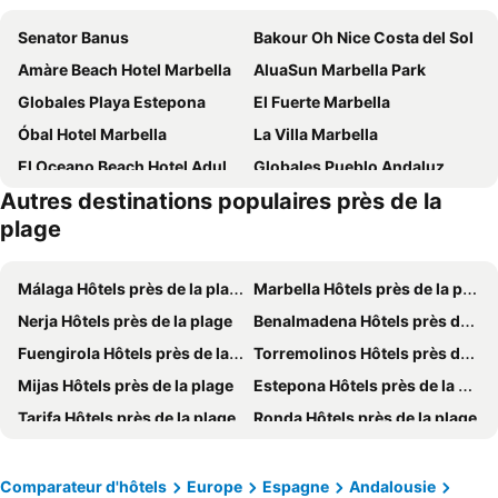
Senator Banus
Bakour Oh Nice Costa del Sol
Amàre Beach Hotel Marbella
AluaSun Marbella Park
Globales Playa Estepona
El Fuerte Marbella
Óbal Hotel Marbella
La Villa Marbella
El Oceano Beach Hotel Adults only recommended
Globales Pueblo Andaluz
Autres destinations populaires près de la
Don Carlos Marbella
Sol Marbella Estepona Atalaya Park
plage
Hotel TRH Paraiso
BlueBay Banús
Marriott's Marbella Beach Resort
Hard Rock Hotel Marbella
Málaga Hôtels près de la plage
Marbella Hôtels près de la plage
Ona Diana Park
Gran Marbella Resort & Beach Club
Nerja Hôtels près de la plage
Benalmadena Hôtels près de la plage
Barcelo Marbella
Gran Hotel Guadalpin Banus
Fuengirola Hôtels près de la plage
Torremolinos Hôtels près de la plage
Globales Paraiso Beach
Hotel Lima - Adults Recommended
Mijas Hôtels près de la plage
Estepona Hôtels près de la plage
Occidental Puerto Banus
Paloma Blanca Boutique Hotel
Tarifa Hôtels près de la plage
Ronda Hôtels près de la plage
Exe Estepona Thalasso & Spa - Adults Only Recommended
NH Collection Marbella
Vejer de la Frontera Hôtels près de la plage
Manilva Hôtels près de la plage
NH San Pedro de Alcántara
The Westin La Quinta Golf Resort & Spa, Benahavis, Marbella
Torrox Hôtels près de la plage
Barbate Hôtels près de la plage
Comparateur d'hôtels
Europe
Espagne
Andalousie
Marbella Club Hotel, Golf Resort & Spa
Puente Romano Marbella