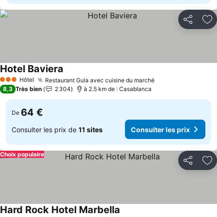
Partager
Aj
Hotel Baviera
Hôtel
Restaurant Gula avec cuisine du marché
3 Étoiles
8,3
Très bien
2 304
à 2.5 km de : Casablanca
64 €
De
Consulter les prix de
11 sites
Consulter les prix
Choix populaire
Partager
Aj
Hard Rock Hotel Marbella