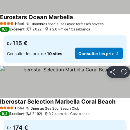
Eurostars Ocean Marbella
Hôtel
Chambres spacieuses avec terrasses privées
4 Étoiles
9,3
Excellent
2 022
à 2.0 km de : Casablanca
115 €
De
Consulter les prix de
10 sites
Consulter les prix
Partager
Aj
Iberostar Selection Marbella Coral Beach
Hôtel
Dîner au Sea Soul Beach Club
4 Étoiles
9,2
Excellent
7 192
à 2.4 km de : Casablanca
174 €
De