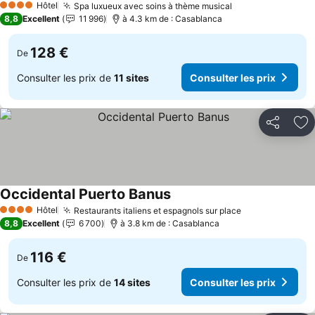
Hôtel
Spa luxueux avec soins à thème musical
4 Étoiles
8,8
Excellent
11 996
à 4.3 km de : Casablanca
128 €
De
Consulter les prix de
11 sites
Consulter les prix
Partager
Aj
Occidental Puerto Banus
Hôtel
Restaurants italiens et espagnols sur place
4 Étoiles
8,8
Excellent
6 700
à 3.8 km de : Casablanca
116 €
De
Consulter les prix de
14 sites
Consulter les prix