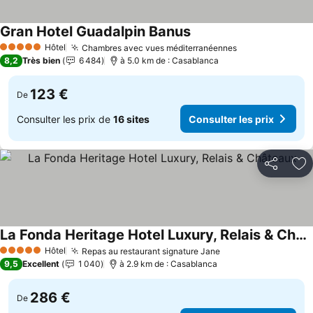
Gran Hotel Guadalpin Banus
Hôtel
Chambres avec vues méditerranéennes
5 Étoiles
8,2
Très bien
6 484
à 5.0 km de : Casablanca
123 €
De
Consulter les prix de
16 sites
Consulter les prix
Partager
Aj
La Fonda Heritage Hotel Luxury, Relais & Châteaux
Hôtel
Repas au restaurant signature Jane
5 Étoiles
9,5
Excellent
1 040
à 2.9 km de : Casablanca
286 €
De