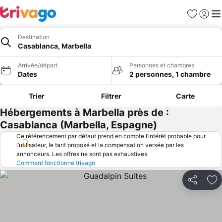
Favoris
Se con
Me
Destination
Casablanca, Marbella
Arrivée/départ
Personnes et chambres
Dates
2 personnes, 1 chambre
Trier
Filtrer
Carte
Hébergements à Marbella près de :
Casablanca (Marbella, Espagne)
Ce référencement par défaut prend en compte l’intérêt probable pour
l’utilisateur, le tarif proposé et la compensation versée par les
annonceurs. Les offres ne sont pas exhaustives.
Comment fonctionne trivago
Partager
Aj