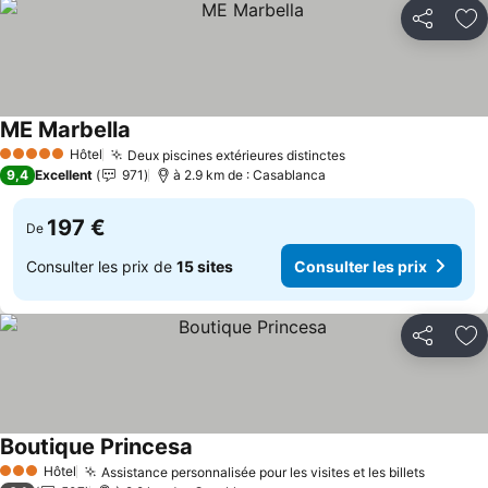
Partager
Aj
ME Marbella
Hôtel
Deux piscines extérieures distinctes
5 Étoiles
9,4
Excellent
971
à 2.9 km de : Casablanca
197 €
De
Consulter les prix de
15 sites
Consulter les prix
Partager
Aj
Boutique Princesa
Hôtel
Assistance personnalisée pour les visites et les billets
3 Étoiles