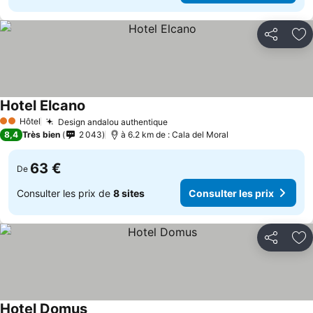
Partager
Aj
Hotel Elcano
Consulter les prix
Hôtel
Design andalou authentique
Consulter les prix
2 Étoiles
8,4
Très bien
2 043
à 6.2 km de : Cala del Moral
63 €
De
Consulter les prix de
8 sites
Consulter les prix
Partager
Aj
Hotel Domus