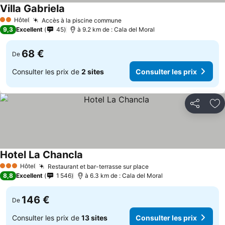
Villa Gabriela
Consulter les prix
Hôtel
Accès à la piscine commune
Consulter les prix
2 Étoiles
9,3
Excellent
45
à 9.2 km de : Cala del Moral
68 €
De
Consulter les prix de
2 sites
Consulter les prix
Partager
Aj
Hotel La Chancla
Consulter les prix
Hôtel
Restaurant et bar-terrasse sur place
Consulter les prix
3 Étoiles
8,8
Excellent
1 546
à 6.3 km de : Cala del Moral
146 €
De
Consulter les prix de
13 sites
Consulter les prix