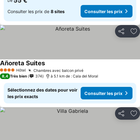
55 €
De
Consulter les prix de
8 sites
Consulter les prix
Partager
Aj
Añoreta Suites
Consulter les prix
Hôtel
Chambres avec balcon privé
Consulter les prix
4 Étoiles
8,4
Très bien
374
à 5.1 km de : Cala del Moral
Sélectionnez des dates pour voir
Consulter les prix
les prix exacts
Partager
Aj