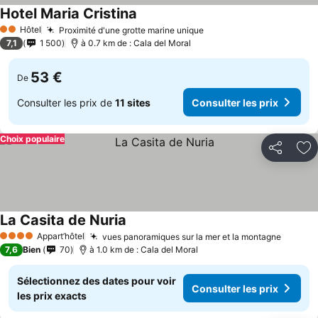
Hotel Maria Cristina
Consulter les prix
Hôtel
Proximité d'une grotte marine unique
Consulter les prix
2 Étoiles
7,1
1 500
à 0.7 km de : Cala del Moral
53 €
De
Consulter les prix de
11 sites
Consulter les prix
Choix populaire
Partager
Aj
La Casita de Nuria
Consulter les prix
Appart’hôtel
vues panoramiques sur la mer et la montagne
Consult
4 Étoiles
7,6
Bien
70
à 1.0 km de : Cala del Moral
Sélectionnez des dates pour voir
Consulter les prix
les prix exacts