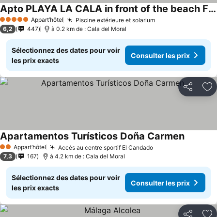
Apto PLAYA LA CALA in front of the beach Free parking
Consulter les prix
Appart’hôtel
Piscine extérieure et solarium
Consulter les pri
5 Étoiles
6,2
447
à 0.2 km de : Cala del Moral
Sélectionnez des dates pour voir
Consulter les prix
les prix exacts
Partager
Aj
Apartamentos Turísticos Doña Carmen
Consulter
Appart’hôtel
Accès au centre sportif El Candado
Consulter les prix
2 Étoiles
7,3
167
à 4.2 km de : Cala del Moral
Sélectionnez des dates pour voir
Consulter les prix
les prix exacts