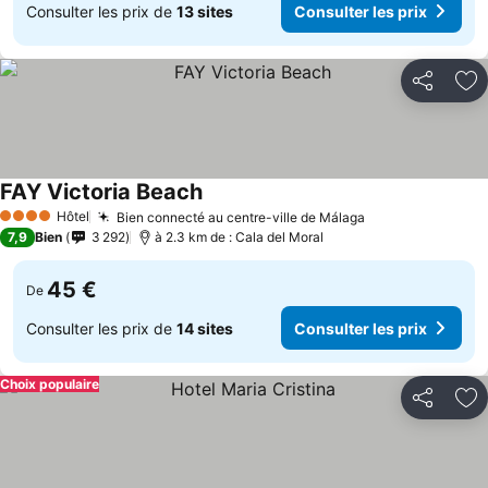
Consulter les prix de
13 sites
Consulter les prix
Partager
Aj
FAY Victoria Beach
Consulter les prix
Hôtel
Bien connecté au centre-ville de Málaga
Consulter les p
4 Étoiles
7,9
Bien
3 292
à 2.3 km de : Cala del Moral
45 €
De
Consulter les prix de
14 sites
Consulter les prix
Choix populaire
Partager
Aj