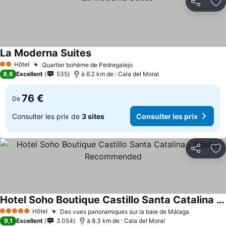
Partager
Aj
La Moderna Suites
Consulter les prix
Hôtel
Quartier bohème de Pedregalejo
Consulter les prix
2 Étoiles
8,6
Excellent
535
à 6.2 km de : Cala del Moral
76 €
De
Consulter les prix de
3 sites
Consulter les prix
Partager
Aj
Hotel Soho Boutique Castillo Santa Catalina - Adults Recommended
Consulter les prix
Hôtel
Des vues panoramiques sur la baie de Málaga
Consulter 
5 Étoiles
9,1
Excellent
3 054
à 8.3 km de : Cala del Moral