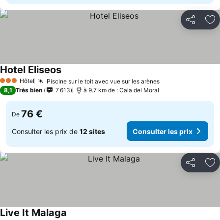
Partager
Aj
Hotel Eliseos
Consulter les prix
Hôtel
Piscine sur le toit avec vue sur les arènes
Consulter les pr
3 Étoiles
8,1
Très bien
7 613
à 9.7 km de : Cala del Moral
76 €
De
Consulter les prix de
12 sites
Consulter les prix
Partager
Aj
Live It Malaga
Consulter les prix