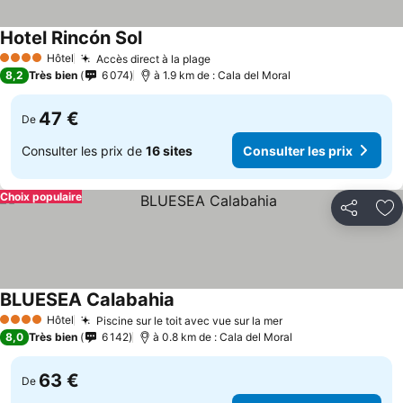
Hotel Rincón Sol
Consulter les prix
Hôtel
Accès direct à la plage
Consulter les prix
4 Étoiles
8,2
Très bien
6 074
à 1.9 km de : Cala del Moral
47 €
De
Consulter les prix de
16 sites
Consulter les prix
Choix populaire
Partager
Aj
BLUESEA Calabahia
Consulter les prix
Hôtel
Piscine sur le toit avec vue sur la mer
Consulter les prix
4 Étoiles
8,0
Très bien
6 142
à 0.8 km de : Cala del Moral
63 €
De