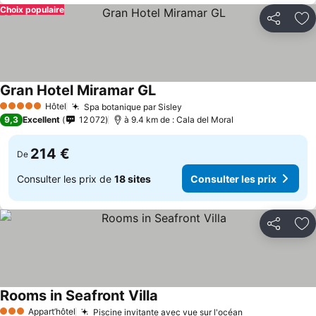
Choix populaire
Partager
Aj
Gran Hotel Miramar GL
Consulter les prix
Hôtel
Spa botanique par Sisley
Consulter les prix
5 Étoiles
9,3
Excellent
12 072
à 9.4 km de : Cala del Moral
214 €
De
Consulter les prix de
18 sites
Consulter les prix
Partager
Aj
Rooms in Seafront Villa
Consulter les prix
Appart’hôtel
Piscine invitante avec vue sur l'océan
Consulter les 