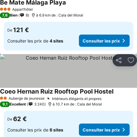
Be Mate Málaga Playa
Consulter les prix
Appart’hôtel
3 Étoiles
7,6
Bien
8
à 6.9 km de : Cala del Moral
121 €
De
Consulter les prix de
4 sites
Consulter les prix
Partager
Aj
Coeo Hernan Ruiz Rooftop Pool Hostel
Consulter 
Auberge de jeunesse
Intérieurs élégants et propres
Consulter les p
2 Étoiles
9,1
Excellent
3 240
à 10.7 km de : Cala del Moral
62 €
De
Consulter les prix de
6 sites
Consulter les prix