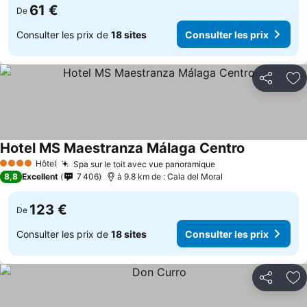
61 €
De
Consulter les prix de
18 sites
Consulter les prix
Partager
Aj
Hotel MS Maestranza Málaga Centro
Consulter le
Hôtel
Spa sur le toit avec vue panoramique
Consulter les prix
4 Étoiles
8,8
Excellent
7 406
à 9.8 km de : Cala del Moral
123 €
De
Consulter les prix de
18 sites
Consulter les prix
Partager
Aj