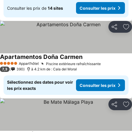
Consulter les prix de
14 sites
Consulter les prix
Partager
Aj
Apartamentos Doña Carmen
Consulter les prix
Appart’hôtel
Piscine extérieure rafraîchissante
Consulter les 
5 Étoiles
7,3
390
à 4.2 km de : Cala del Moral
Sélectionnez des dates pour voir
Consulter les prix
les prix exacts
Partager
Aj