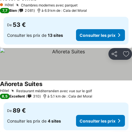
Consulter les prix
Hôtel
Chambres modernes avec parquet
Consulter les prix
1 Étoiles
7,7
Bien
2 081
à 6.9 km de : Cala del Moral
53 €
De
Consulter les prix de
13 sites
Consulter les prix
Partager
Aj
Añoreta Suites
Consulter les prix
Hôtel
Restaurant méditerranéen avec vue sur le golf
Consulter les prix
8,5
Excellent
310
à 5.1 km de : Cala del Moral
89 €
De
Consulter les prix de
4 sites
Consulter les prix