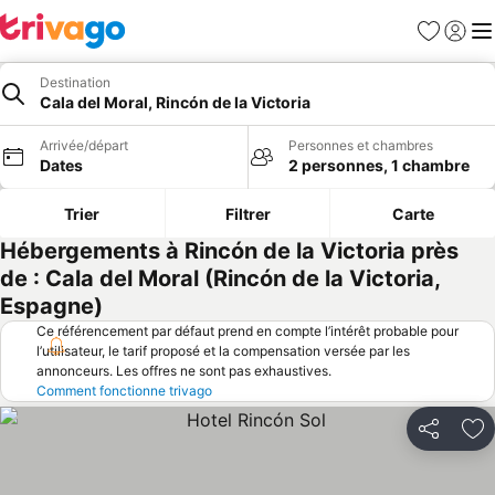
Favoris
Se con
Me
Destination
Cala del Moral, Rincón de la Victoria
Arrivée/départ
Personnes et chambres
Dates
2 personnes, 1 chambre
Trier
Filtrer
Carte
Hébergements à Rincón de la Victoria près
de : Cala del Moral (Rincón de la Victoria,
Espagne)
Ce référencement par défaut prend en compte l’intérêt probable pour
l’utilisateur, le tarif proposé et la compensation versée par les
annonceurs. Les offres ne sont pas exhaustives.
Comment fonctionne trivago
Partager
Aj