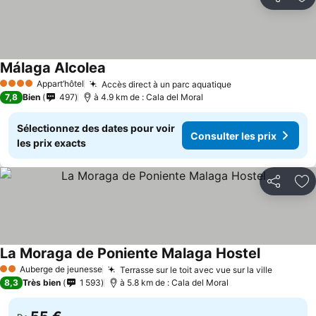
Partager
Aj
Málaga Alcolea
Consulter les prix
Appart’hôtel
Accès direct à un parc aquatique
Consulter les pr
4 Étoiles
7,8
Bien
497
à 4.9 km de : Cala del Moral
Sélectionnez des dates pour voir
Consulter les prix
les prix exacts
Partager
Aj
La Moraga de Poniente Malaga Hostel
Consulter 
Auberge de jeunesse
Terrasse sur le toit avec vue sur la ville
Consulte
2 Étoiles
8,3
Très bien
1 593
à 5.8 km de : Cala del Moral