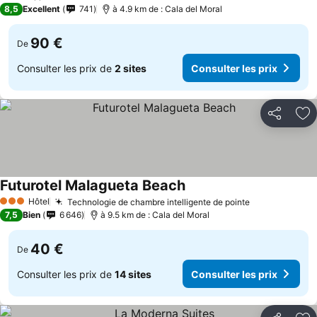
3 Étoiles
8,5
Excellent
741
à 4.9 km de : Cala del Moral
90 €
De
Consulter les prix de
2 sites
Consulter les prix
Partager
Aj
Futurotel Malagueta Beach
Consulter les prix
Hôtel
Technologie de chambre intelligente de pointe
Consulter le
3 Étoiles
7,5
Bien
6 646
à 9.5 km de : Cala del Moral
40 €
De
Consulter les prix de
14 sites
Consulter les prix