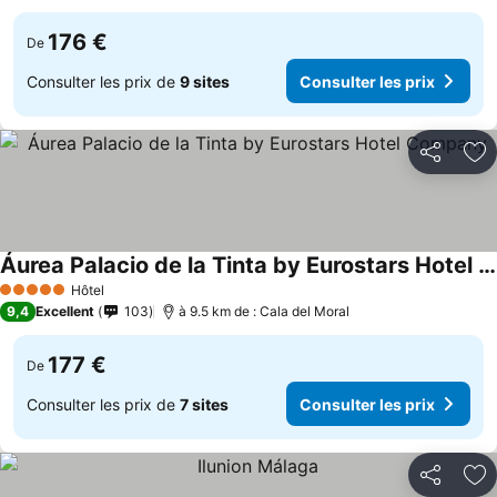
176 €
De
Consulter les prix de
9 sites
Consulter les prix
Partager
Aj
Áurea Palacio de la Tinta by Eurostars Hotel Company
Consulter les prix
Hôtel
5 Étoiles
9,4
Excellent
103
à 9.5 km de : Cala del Moral
177 €
De
Consulter les prix de
7 sites
Consulter les prix
Partager
Aj