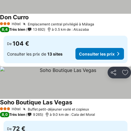
Don Curro
Consulter les prix
Hôtel
Emplacement central privilégié à Málaga
Consulter les pri
3 Étoiles
8,4
Très bien
13 692
à 0.5 km de : Alcazaba
104 €
De
Consulter les prix de
13 sites
Consulter les prix
Partager
Aj
Soho Boutique Las Vegas
Consulter les prix
Hôtel
Buffet petit-déjeuner varié et copieux
Consulter les prix
3 Étoiles
8,0
Très bien
9 265
à 9.0 km de : Cala del Moral
72 €
De