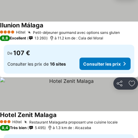
Ilunion Málaga
Consulter les prix
Hôtel
Petit-déjeuner gourmand avec options sans gluten
Consulte
4 Étoiles
8,8
Excellent
13 260
à 11.2 km de : Cala del Moral
107 €
De
Consulter les prix de
16 sites
Consulter les prix
Partager
Aj
Hotel Zenit Malaga
Consulter les prix
Hôtel
Restaurant Malagueta proposant une cuisine locale
Consulter
3 Étoiles
8,4
Très bien
5 495
à 1.3 km de : Alcazaba