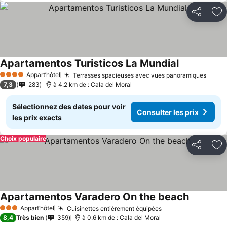
Partager
Aj
Apartamentos Turisticos La Mundial
Consulter le
Appart’hôtel
Terrasses spacieuses avec vues panoramiques
Consu
4 Étoiles
7,3
283
à 4.2 km de : Cala del Moral
Sélectionnez des dates pour voir
Consulter les prix
les prix exacts
Choix populaire
Partager
Aj
Apartamentos Varadero On the beach
Consulter 
Appart’hôtel
Cuisinettes entièrement équipées
Consulter les pri
3 Étoiles
8,4
Très bien
359
à 0.6 km de : Cala del Moral