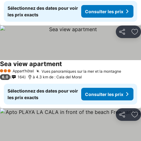
Sélectionnez des dates pour voir
Consulter les prix
les prix exacts
Partager
Aj
Sea view apartment
Consulter les prix
Appart’hôtel
Vues panoramiques sur la mer et la montagne
Consulte
3 Étoiles
6,0
164
à 4.3 km de : Cala del Moral
Sélectionnez des dates pour voir
Consulter les prix
les prix exacts
Partager
Aj