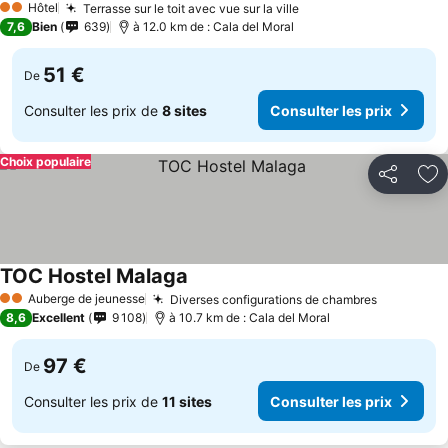
Hôtel
Terrasse sur le toit avec vue sur la ville
Consulter les prix
2 Étoiles
7,6
Bien
639
à 12.0 km de : Cala del Moral
51 €
De
Consulter les prix de
8 sites
Consulter les prix
Choix populaire
Partager
Aj
TOC Hostel Malaga
Consulter les prix
Auberge de jeunesse
Diverses configurations de chambres
Consulter
2 Étoiles
8,6
Excellent
9 108
à 10.7 km de : Cala del Moral
97 €
De
Consulter les prix de
11 sites
Consulter les prix