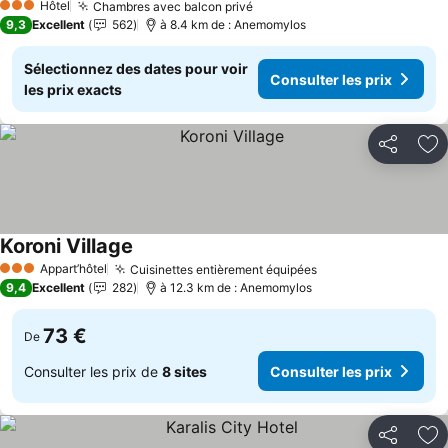
Hôtel
Chambres avec balcon privé
Consulter les prix
3 Étoiles
9,3
Excellent
562
à 8.4 km de : Anemomylos
Sélectionnez des dates pour voir
Consulter les prix
les prix exacts
Partager
Aj
Koroni Village
Consulter les prix
Appart’hôtel
Cuisinettes entièrement équipées
Consulter les pri
3 Étoiles
9,4
Excellent
282
à 12.3 km de : Anemomylos
73 €
De
Consulter les prix de
8 sites
Consulter les prix
Partager
Aj