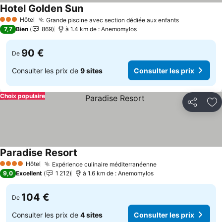
Hotel Golden Sun
Consulter les prix
Hôtel
Grande piscine avec section dédiée aux enfants
Consulter l
3 Étoiles
7,7
Bien
869
à 1.4 km de : Anemomylos
90 €
De
Consulter les prix de
9 sites
Consulter les prix
Choix populaire
Partager
Aj
Paradise Resort
Consulter les prix
Hôtel
Expérience culinaire méditerranéenne
Consulter les prix
4 Étoiles
9,0
Excellent
1 212
à 1.6 km de : Anemomylos
104 €
De
Consulter les prix de
4 sites
Consulter les prix