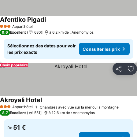
Afentiko Pigadi
Consulter les prix
Appart’hôtel
3 Étoiles
9,6
Excellent
680
à 6.2 km de : Anemomylos
Sélectionnez des dates pour voir
Consulter les prix
les prix exacts
Choix populaire
Partager
Aj
Akroyali Hotel
Consulter les prix
Appart’hôtel
Chambres avec vue sur la mer ou la montagne
Consulte
3 Étoiles
8,7
Excellent
551
à 12.6 km de : Anemomylos
51 €
De