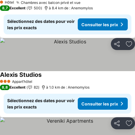
Hôtel
Chambres avec balcon privé et vue
Consulter les prix
1 Étoiles
8,7
Excellent
500
à 8.4 km de : Anemomylos
Sélectionnez des dates pour voir
Consulter les prix
les prix exacts
Partager
Aj
Alexis Studios
Consulter les prix
Appart’hôtel
3 Étoiles
8,8
Excellent
82
à 1.0 km de : Anemomylos
Sélectionnez des dates pour voir
Consulter les prix
les prix exacts
Partager
Aj