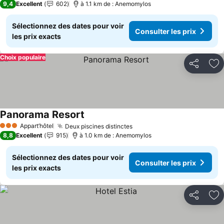
9,4
Excellent
602
à 1.1 km de : Anemomylos
Sélectionnez des dates pour voir
Consulter les prix
les prix exacts
Choix populaire
Partager
Aj
Panorama Resort
Consulter les prix
Appart’hôtel
Deux piscines distinctes
Consulter les prix
3 Étoiles
8,8
Excellent
915
à 1.0 km de : Anemomylos
Sélectionnez des dates pour voir
Consulter les prix
les prix exacts
Partager
Aj