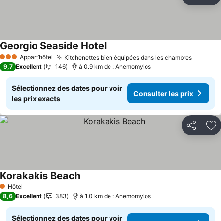
Partager
Aj
Georgio Seaside Hotel
Consulter les prix
Appart’hôtel
Kitchenettes bien équipées dans les chambres
Consulte
3 Étoiles
9,7
Excellent
146
à 0.9 km de : Anemomylos
Sélectionnez des dates pour voir
Consulter les prix
les prix exacts
Partager
Aj
Korakakis Beach
Consulter les prix
Hôtel
1 Étoiles
8,6
Excellent
383
à 1.0 km de : Anemomylos
Sélectionnez des dates pour voir