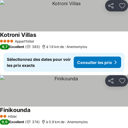
Partager
Aj
Kotroni Villas
Consulter les prix
Appart’hôtel
4 Étoiles
9,7
Excellent
383
à 1.6 km de : Anemomylos
Sélectionnez des dates pour voir
Consulter les prix
les prix exacts
Partager
Aj
Finikounda
Consulter les prix
Hôtel
2 Étoiles
9,0
Excellent
374
à 0.9 km de : Anemomylos