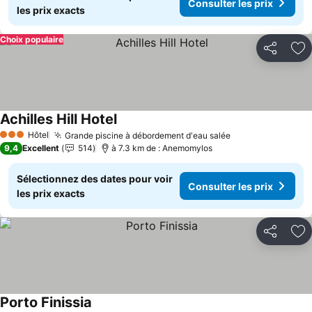
Consulter les prix
les prix exacts
Choix populaire
Partager
Aj
Achilles Hill Hotel
Consulter les prix
Hôtel
Grande piscine à débordement d'eau salée
Consulter les p
3 Étoiles
9,4
Excellent
514
à 7.3 km de : Anemomylos
Sélectionnez des dates pour voir
Consulter les prix
les prix exacts
Partager
Aj
Porto Finissia
Consulter les prix