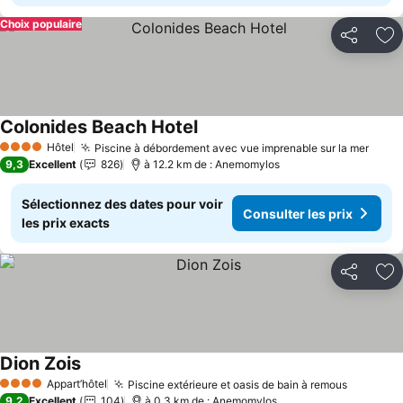
Choix populaire
Partager
Aj
Colonides Beach Hotel
Consulter les prix
Hôtel
Piscine à débordement avec vue imprenable sur la mer
Consu
4 Étoiles
9,3
Excellent
826
à 12.2 km de : Anemomylos
Sélectionnez des dates pour voir
Consulter les prix
les prix exacts
Partager
Aj
Dion Zois
Consulter les prix
Appart’hôtel
Piscine extérieure et oasis de bain à remous
Consulte
4 Étoiles
9,2
Excellent
104
à 0.3 km de : Anemomylos