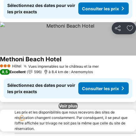
Sélectionnez des dates pour voir
Consulter les prix
les prix exacts
Partager
Aj
Methoni Beach Hotel
Consulter les prix
Hôtel
Vues imprenables sur le château et la mer
Consulter les pr
3 Étoiles
8,5
Excellent
596
à 8.4 km de : Anemomylos
Sélectionnez des dates pour voir
Consulter les prix
les prix exacts
Voir plus
Les prix et les disponibilités que nous recevons des sites de
réservation changent constamment. Par conséquent, il se peut que
l’offre affichée sur trivago ne soit pas la même que celle du site de
réservation.