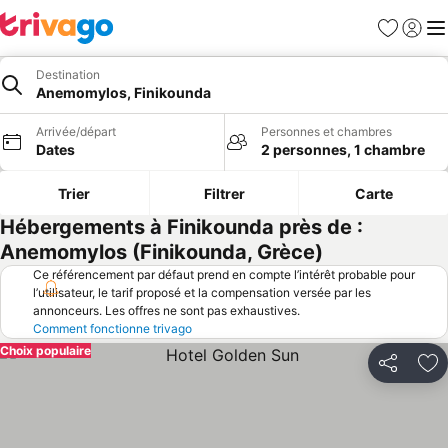
Favoris
Se con
Me
Destination
Anemomylos, Finikounda
Arrivée/départ
Personnes et chambres
Dates
2 personnes, 1 chambre
Trier
Filtrer
Carte
Hébergements à Finikounda près de :
Anemomylos (Finikounda, Grèce)
Ce référencement par défaut prend en compte l’intérêt probable pour
l’utilisateur, le tarif proposé et la compensation versée par les
annonceurs. Les offres ne sont pas exhaustives.
Comment fonctionne trivago
Choix populaire
Partager
Aj