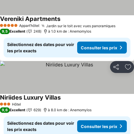
Vereniki Apartments
Consulter les prix
Appart’hôtel
Jardin sur le toit avec vues panoramiques
Consulte
5 Étoiles
9,5
Excellent
248
à 1.0 km de : Anemomylos
Sélectionnez des dates pour voir
Consulter les prix
les prix exacts
Partager
Aj
Niriides Luxury Villas
Consulter les prix
Hôtel
3 Étoiles
9,6
Excellent
629
à 8.0 km de : Anemomylos
Sélectionnez des dates pour voir
Consulter les prix
les prix exacts