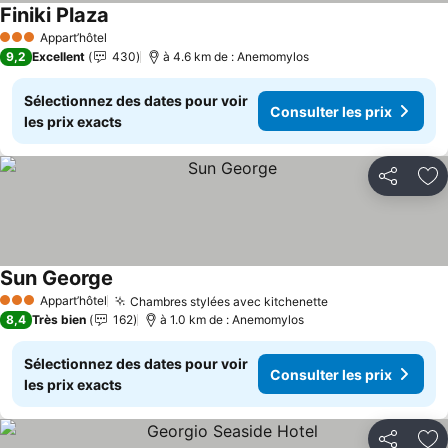
Finiki Plaza
Consulter les prix
Appart’hôtel
3 Étoiles
9,2
Excellent
430
à 4.6 km de : Anemomylos
Sélectionnez des dates pour voir
Consulter les prix
les prix exacts
Partager
Aj
Sun George
Consulter les prix
Appart’hôtel
Chambres stylées avec kitchenette
Consulter les pr
3 Étoiles
8,4
Très bien
162
à 1.0 km de : Anemomylos
Sélectionnez des dates pour voir
Consulter les prix
les prix exacts