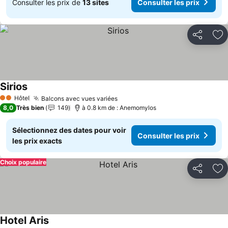
Consulter les prix de
13 sites
Consulter les prix
Partager
Aj
Sirios
Consulter les prix
Hôtel
Balcons avec vues variées
Consulter les prix
2 Étoiles
8,0
Très bien
149
à 0.8 km de : Anemomylos
Sélectionnez des dates pour voir
Consulter les prix
les prix exacts
Choix populaire
Partager
Aj
Hotel Aris
Consulter les prix