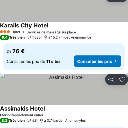
Karalis City Hotel
Consulter les prix
Hôtel
Services de massage sur place
Consulter les prix
3 Étoiles
8,4
Très bien
1 885
à 15.2 km de : Anemomylos
76 €
De
Consulter les prix de
11 sites
Consulter les prix
Partager
Aj
Assimakis Hotel
Consulter les prix
Maison/appartement entier
8,2
Très bien
62
à 0.7 km de : Anemomylos