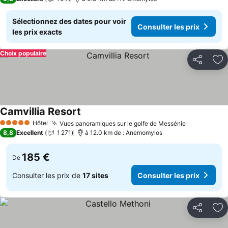
Sélectionnez des dates pour voir
Consulter les prix
les prix exacts
Choix populaire
Partager
Aj
Camvillia Resort
Consulter les prix
Hôtel
Vues panoramiques sur le golfe de Messénie
Consulter l
5 Étoiles
8,8
Excellent
1 271
à 12.0 km de : Anemomylos
185 €
De
Consulter les prix de
17 sites
Consulter les prix
Partager
Aj