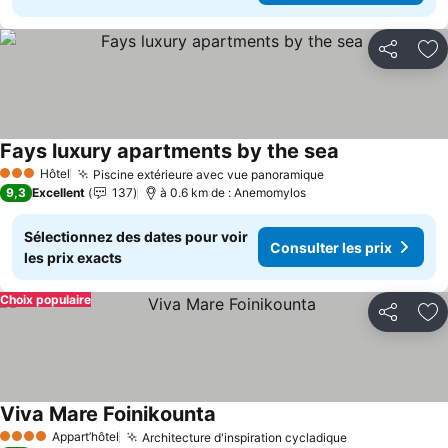
Partager
Aj
Fays luxury apartments by the sea
Consulter les 
Hôtel
Piscine extérieure avec vue panoramique
Consulter les pr
3 Étoiles
9,3
Excellent
137
à 0.6 km de : Anemomylos
Sélectionnez des dates pour voir
Consulter les prix
les prix exacts
Choix populaire
Partager
Aj
Viva Mare Foinikounta
Consulter les prix
Appart’hôtel
Architecture d'inspiration cycladique
Consulter les
4 Étoiles