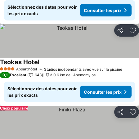
Sélectionnez des dates pour voir
Consulter les prix
les prix exacts
Partager
Aj
Tsokas Hotel
Consulter les prix
Appart’hôtel
Studios indépendants avec vue sur la piscine
Consult
4 Étoiles
9,1
Excellent
643
à 0.6 km de : Anemomylos
Sélectionnez des dates pour voir
Consulter les prix
les prix exacts
Choix populaire
Partager
Aj