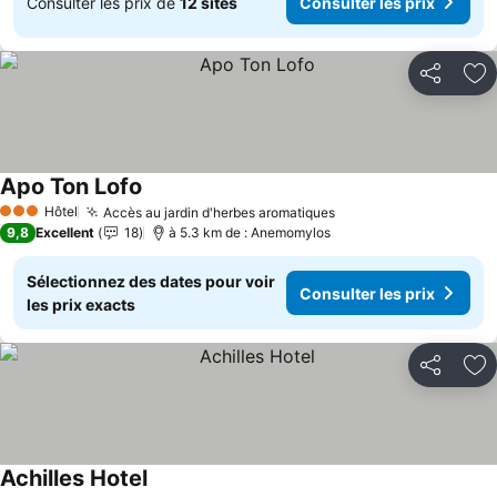
Consulter les prix de
12 sites
Consulter les prix
Partager
Aj
Apo Ton Lofo
Consulter les prix
Hôtel
Accès au jardin d'herbes aromatiques
Consulter les prix
3 Étoiles
9,8
Excellent
18
à 5.3 km de : Anemomylos
Sélectionnez des dates pour voir
Consulter les prix
les prix exacts
Partager
Aj
Achilles Hotel
Consulter les prix