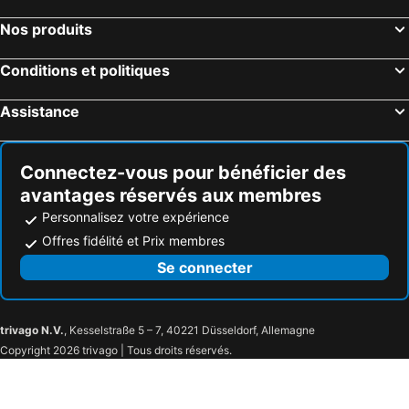
Filiatra Hôtels près de la plage
Petrochori Hôtels près de la plage
Nos produits
Kokkala Hôtels près de la plage
Vounaria Hôtels près de la plage
Akrogiali Hôtels près de la plage
Mystras Hôtels près de la plage
Conditions et politiques
Kitries Hôtels près de la plage
Mikri Mantineia Hôtels près de la plage
Assistance
Anavryti Hôtels près de la plage
Kotronas Hôtels près de la plage
Connectez-vous pour bénéficier des
avantages réservés aux membres
Personnalisez votre expérience
Offres fidélité et Prix membres
Se connecter
trivago N.V.
, Kesselstraße 5 – 7, 40221 Düsseldorf, Allemagne
Copyright 2026 trivago | Tous droits réservés.