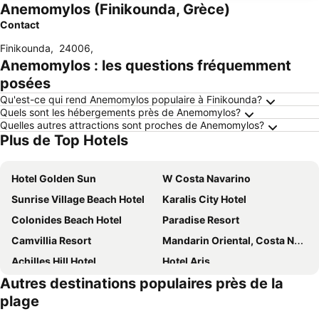
Anemomylos (Finikounda, Grèce)
Contact
Finikounda
,
24006
,
Anemomylos : les questions fréquemment
posées
Qu'est-ce qui rend Anemomylos populaire à Finikounda?
Quels sont les hébergements près de Anemomylos?
Quelles autres attractions sont proches de Anemomylos?
Plus de Top Hotels
Hotel Golden Sun
W Costa Navarino
Sunrise Village Beach Hotel
Karalis City Hotel
Colonides Beach Hotel
Paradise Resort
Camvillia Resort
Mandarin Oriental, Costa Navarino
Achilles Hill Hotel
Hotel Aris
Autres destinations populaires près de la
Fays luxury apartments by the sea
Karalis Beach
plage
Hotel Diana
Niriides Luxury Villas