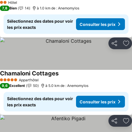
Hôtel
2 Étoiles
7,8
Bien
14
à 1.0 km de : Anemomylos
Sélectionnez des dates pour voir
Consulter les prix
les prix exacts
Partager
Aj
Chamaloni Cottages
Consulter les prix
Appart’hôtel
5 Étoiles
9,6
Excellent
50
à 5.0 km de : Anemomylos
Sélectionnez des dates pour voir
Consulter les prix
les prix exacts
Partager
Aj