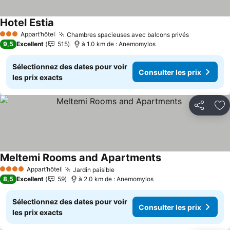
Hotel Estia
Consulter les prix
Appart’hôtel
Chambres spacieuses avec balcons privés
Consulter 
3 Étoiles
9,5
Excellent
515
à 1.0 km de : Anemomylos
Sélectionnez des dates pour voir
Consulter les prix
les prix exacts
Partager
Aj
Meltemi Rooms and Apartments
Consulter les prix
Appart’hôtel
Jardin paisible
Consulter les prix
4 Étoiles
8,5
Excellent
59
à 2.0 km de : Anemomylos
Sélectionnez des dates pour voir
Consulter les prix
les prix exacts