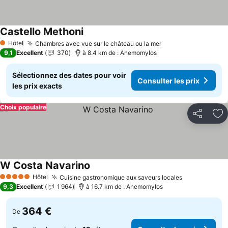
Castello Methoni
Consulter les prix
Hôtel
Chambres avec vue sur le château ou la mer
Consulter les pri
1 Étoiles
9,1
Excellent
370
à 8.4 km de : Anemomylos
Sélectionnez des dates pour voir
Consulter les prix
les prix exacts
Choix populaire
Partager
Aj
W Costa Navarino
Consulter les prix
Hôtel
Cuisine gastronomique aux saveurs locales
Consulter le
5 Étoiles
9,3
Excellent
1 964
à 16.7 km de : Anemomylos
364 €
De