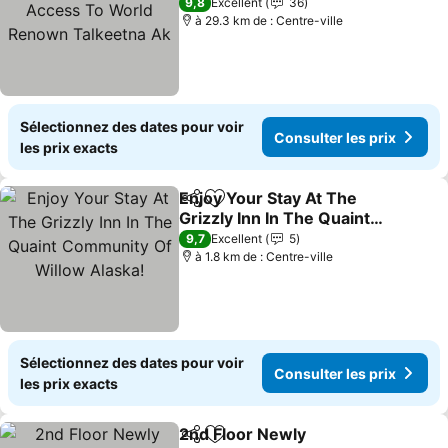
Access To World Renown
9,8
Excellent
36
Talkeetna Ak
à 29.3 km de : Centre-ville
Sélectionnez des dates pour voir
Consulter les prix
les prix exacts
Enjoy Your Stay At The
Partager
Ajouter à mes favoris
Grizzly Inn In The Quaint
Community Of Willow
9,7
Excellent
5
Alaska!
à 1.8 km de : Centre-ville
Sélectionnez des dates pour voir
Consulter les prix
les prix exacts
2nd Floor Newly
Partager
Ajouter à mes favoris