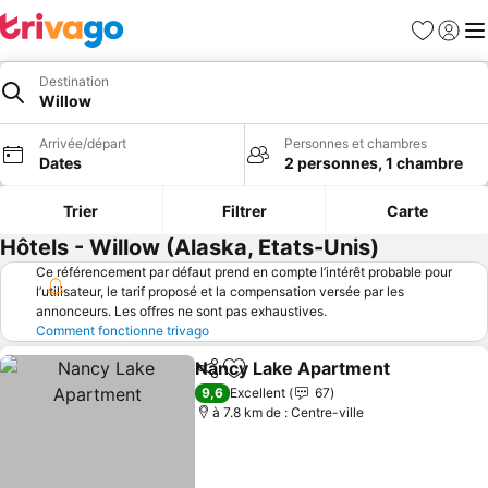
Favoris
Se con
Me
Destination
Willow
Arrivée/départ
Personnes et chambres
Dates
2 personnes, 1 chambre
Trier
Filtrer
Carte
Hôtels - Willow (Alaska, Etats-Unis)
Ce référencement par défaut prend en compte l’intérêt probable pour
l’utilisateur, le tarif proposé et la compensation versée par les
annonceurs. Les offres ne sont pas exhaustives.
Comment fonctionne trivago
Nancy Lake Apartment
Partager
Ajouter à mes favoris
9,6
Excellent
67
à 7.8 km de : Centre-ville