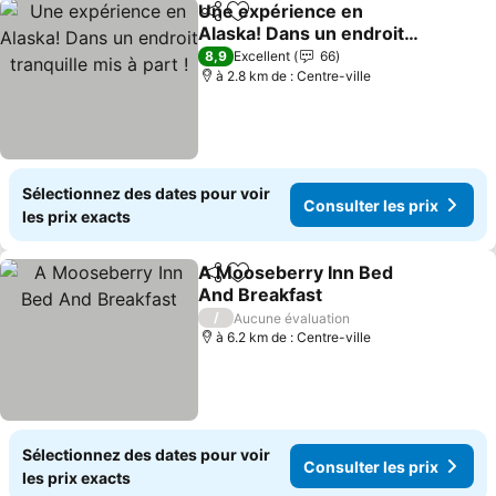
Une expérience en
Partager
Ajouter à mes favoris
Alaska! Dans un endroit
tranquille mis à part !
8,9
Excellent
66
à 2.8 km de : Centre-ville
Sélectionnez des dates pour voir
Consulter les prix
les prix exacts
A Mooseberry Inn Bed
Partager
Ajouter à mes favoris
And Breakfast
/
Aucune évaluation
à 6.2 km de : Centre-ville
Sélectionnez des dates pour voir
Consulter les prix
les prix exacts