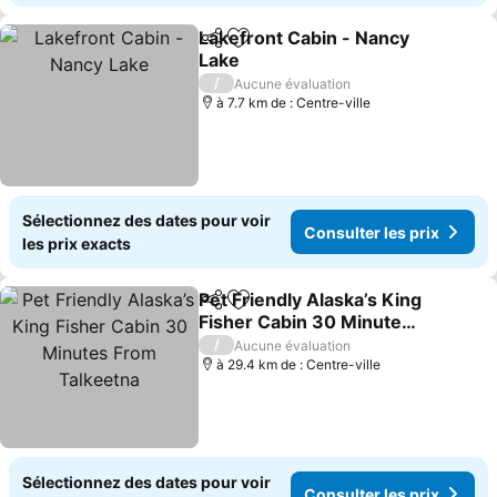
Lakefront Cabin - Nancy
Partager
Ajouter à mes favoris
Lake
/
Aucune évaluation
à 7.7 km de : Centre-ville
Sélectionnez des dates pour voir
Consulter les prix
les prix exacts
Pet Friendly Alaska’s King
Partager
Ajouter à mes favoris
Fisher Cabin 30 Minutes
From Talkeetna
/
Aucune évaluation
à 29.4 km de : Centre-ville
Sélectionnez des dates pour voir
Consulter les prix