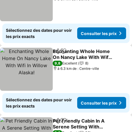
Sélectionnez des dates pour voir
Consulter les prix
les prix exacts
Enchanting Whole Home
Partager
Ajouter à mes favoris
On Nancy Lake With Wifi
In Willow Alaska!
9,8
Excellent
8
à 6.3 km de : Centre-ville
Sélectionnez des dates pour voir
Consulter les prix
les prix exacts
Pet Friendly Cabin In A
Partager
Ajouter à mes favoris
Serene Setting With