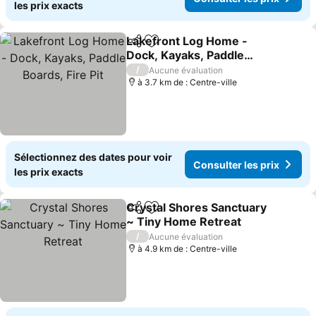
les prix exacts
Lakefront Log Home -
Partager
Ajouter à mes favoris
Dock, Kayaks, Paddle
Boards, Fire Pit
/
Aucune évaluation
à 3.7 km de : Centre-ville
Sélectionnez des dates pour voir
Consulter les prix
les prix exacts
Crystal Shores Sanctuary
Partager
Ajouter à mes favoris
~ Tiny Home Retreat
/
Aucune évaluation
à 4.9 km de : Centre-ville