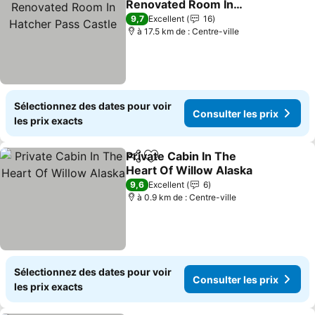
Renovated Room In
Hatcher Pass Castle
9,7
Excellent
16
à 17.5 km de : Centre-ville
Sélectionnez des dates pour voir
Consulter les prix
les prix exacts
Private Cabin In The
Partager
Ajouter à mes favoris
Heart Of Willow Alaska
9,6
Excellent
6
à 0.9 km de : Centre-ville
Sélectionnez des dates pour voir
Consulter les prix
les prix exacts