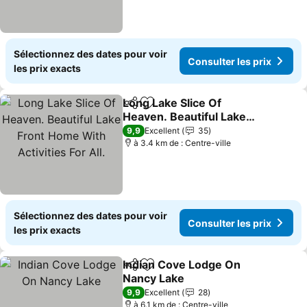
Sélectionnez des dates pour voir
Consulter les prix
les prix exacts
Long Lake Slice Of
Partager
Ajouter à mes favoris
Heaven. Beautiful Lake
Front Home With
9,9
Excellent
35
Activities For All.
à 3.4 km de : Centre-ville
Sélectionnez des dates pour voir
Consulter les prix
les prix exacts
Indian Cove Lodge On
Partager
Ajouter à mes favoris
Nancy Lake
9,9
Excellent
28
à 6.1 km de : Centre-ville