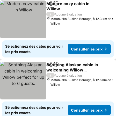
Modern cozy cabin in
Partager
Ajouter à mes favoris
Willow
/
Aucune évaluation
Matanuska Susitna Borough, à 12.3 km de :
Willow
Sélectionnez des dates pour voir
Consulter les prix
les prix exacts
Soothing Alaskan cabin in
Partager
Ajouter à mes favoris
welcoming Willow
perfect for up to 6
/
Aucune évaluation
guests.
Matanuska Susitna Borough, à 12.6 km de :
Willow
Sélectionnez des dates pour voir
Consulter les prix
les prix exacts