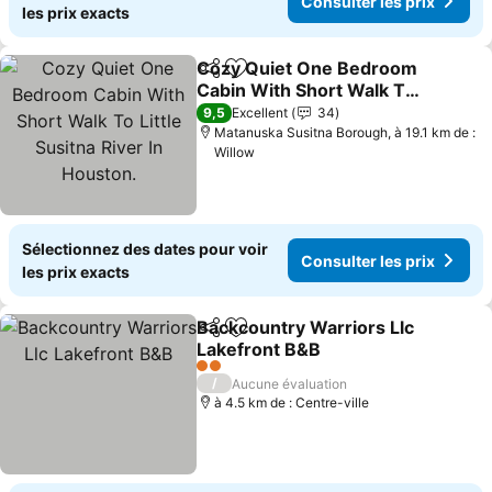
Consulter les prix
les prix exacts
Cozy Quiet One Bedroom
Partager
Ajouter à mes favoris
Cabin With Short Walk To
Little Susitna River In
9,5
Excellent
34
Houston.
Matanuska Susitna Borough, à 19.1 km de :
Willow
Sélectionnez des dates pour voir
Consulter les prix
les prix exacts
Backcountry Warriors Llc
Partager
Ajouter à mes favoris
Lakefront B&B
2 Étoiles
/
Aucune évaluation
à 4.5 km de : Centre-ville