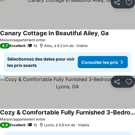
Partager
Aj
Canary Cottage In Beautiful Ailey, Ga
Maison/appartement entier
9,7
Excellent
6
Ailey, à 6.2 km de : Vidalia
Sélectionnez des dates pour voir
Consulter les prix
les prix exacts
Partager
Aj
Cozy & Comfortable Fully Furnished 3-Bedroom Home in Lyons, GA
Maison/appartement entier
9,8
Excellent
6
Lyons, à 6.8 km de : Vidalia