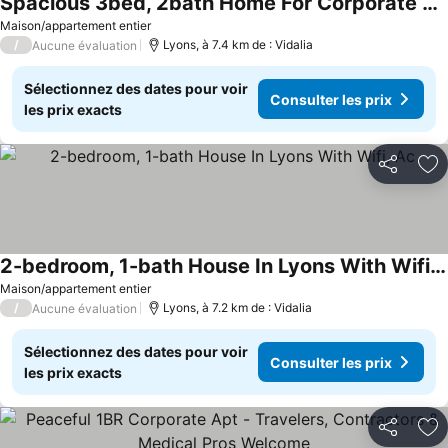
Spacious 3bed, 2bath Home For Corporate Stays, Contractors/healthcare Providers
Maison/appartement entier
/
Lyons, à 7.4 km de : Vidalia
Aucune évaluation
Sélectionnez des dates pour voir
Consulter les prix
les prix exacts
Partager
Aj
2-bedroom, 1-bath House In Lyons With Wifi, Ac
Maison/appartement entier
/
Lyons, à 7.2 km de : Vidalia
Aucune évaluation
Sélectionnez des dates pour voir
Consulter les prix
les prix exacts
Partager
Aj