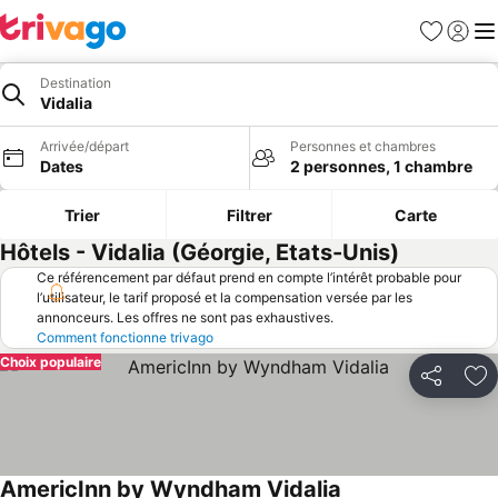
Favoris
Se con
Me
Destination
Vidalia
Arrivée/départ
Personnes et chambres
Dates
2 personnes, 1 chambre
Trier
Filtrer
Carte
Hôtels - Vidalia (Géorgie, Etats-Unis)
Ce référencement par défaut prend en compte l’intérêt probable pour
l’utilisateur, le tarif proposé et la compensation versée par les
annonceurs. Les offres ne sont pas exhaustives.
Comment fonctionne trivago
Choix populaire
Partager
Aj
AmericInn by Wyndham Vidalia