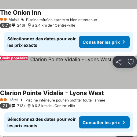
The Onion Inn
Motel
Piscine rafraîchissante et bien entretenue
2 Étoiles
6,7
246
à 2.4 km de : Centre-ville
Sélectionnez des dates pour voir
Consulter les prix
les prix exacts
Choix populaire
Partager
Aj
Clarion Pointe Vidalia - Lyons West
Hôtel
Piscine intérieure pour en profiter toute l'année
2 Étoiles
7,1
713
à 0.8 km de : Centre-ville
Sélectionnez des dates pour voir
Consulter les prix
les prix exacts