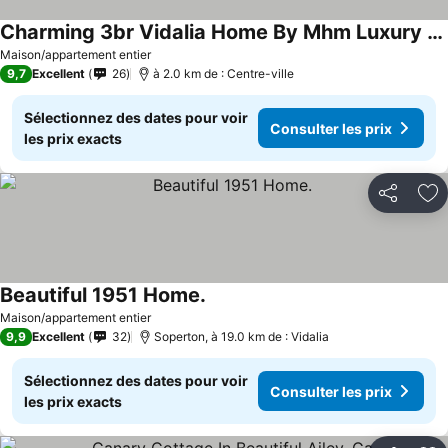
Charming 3br Vidalia Home By Mhm Luxury Properties
Maison/appartement entier
9,7
Excellent
26
à 2.0 km de : Centre-ville
Sélectionnez des dates pour voir
Consulter les prix
les prix exacts
Partager
Aj
Beautiful 1951 Home.
Maison/appartement entier
9,9
Excellent
32
Soperton, à 19.0 km de : Vidalia
Sélectionnez des dates pour voir
Consulter les prix
les prix exacts