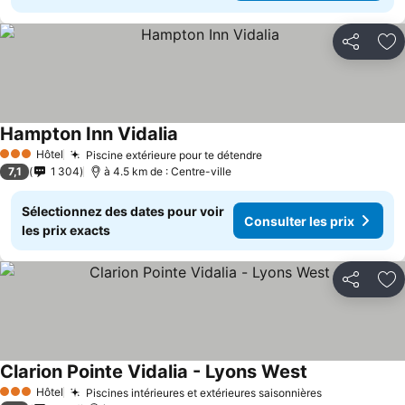
Partager
Aj
Hampton Inn Vidalia
Hôtel
Piscine extérieure pour te détendre
3 Étoiles
7,1
1 304
à 4.5 km de : Centre-ville
Sélectionnez des dates pour voir
Consulter les prix
les prix exacts
Partager
Aj
Clarion Pointe Vidalia - Lyons West
Hôtel
Piscines intérieures et extérieures saisonnières
3 Étoiles