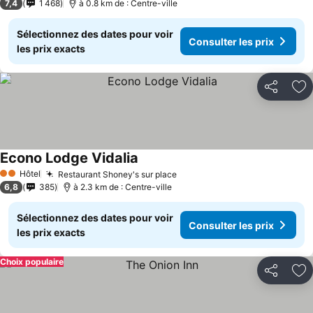
7,4
1 468
à 0.8 km de : Centre-ville
Sélectionnez des dates pour voir
Consulter les prix
les prix exacts
Partager
Aj
Econo Lodge Vidalia
Hôtel
Restaurant Shoney's sur place
2 Étoiles
6,8
385
à 2.3 km de : Centre-ville
Sélectionnez des dates pour voir
Consulter les prix
les prix exacts
Choix populaire
Partager
Aj