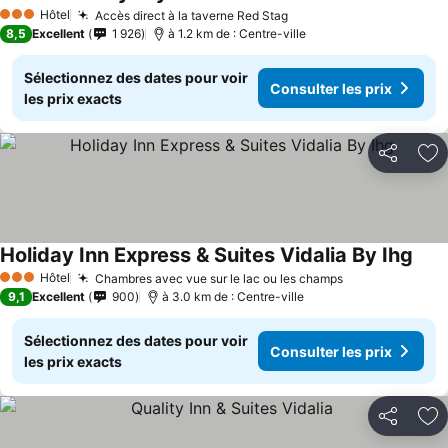
Hôtel
Accès direct à la taverne Red Stag
3 Étoiles
8,5
Excellent
1 926
à 1.2 km de : Centre-ville
Sélectionnez des dates pour voir
Consulter les prix
les prix exacts
Partager
Aj
Holiday Inn Express & Suites Vidalia By Ihg
Hôtel
Chambres avec vue sur le lac ou les champs
3 Étoiles
9,1
Excellent
900
à 3.0 km de : Centre-ville
Sélectionnez des dates pour voir
Consulter les prix
les prix exacts
Partager
Aj