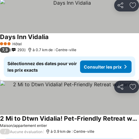
Partager
Aj
Days Inn Vidalia
Hôtel
3 Étoiles
7,3
293
à 0.7 km de : Centre-ville
Sélectionnez des dates pour voir
Consulter les prix
les prix exacts
Partager
Aj
2 Mi to Dtwn Vidalia! Pet-Friendly Retreat w/ Yard
Maison/appartement entier
/
à 0.9 km de : Centre-ville
Aucune évaluation