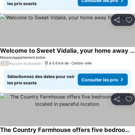
Consulter les prix
les prix exacts
Partager
Aj
Welcome to Sweet Vidalia, your home away from home!
Maison/appartement entier
/
à 0.6 km de : Centre-ville
Aucune évaluation
Sélectionnez des dates pour voir
Consulter les prix
les prix exacts
Partager
Aj
The Country Farmhouse offers five bedrooms and is located in peaceful location.