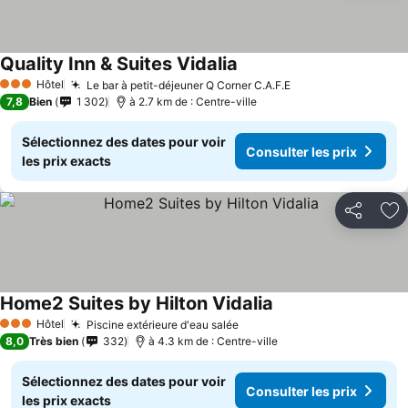
Quality Inn & Suites Vidalia
Hôtel
Le bar à petit-déjeuner Q Corner C.A.F.E
3 Étoiles
7,8
Bien
1 302
à 2.7 km de : Centre-ville
Sélectionnez des dates pour voir
Consulter les prix
les prix exacts
Partager
Aj
Home2 Suites by Hilton Vidalia
Hôtel
Piscine extérieure d'eau salée
3 Étoiles
8,0
Très bien
332
à 4.3 km de : Centre-ville
Sélectionnez des dates pour voir
Consulter les prix
les prix exacts