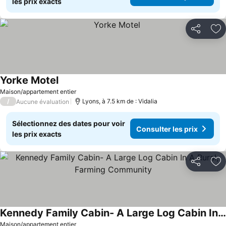
les prix exacts
Partager
Aj
Yorke Motel
Maison/appartement entier
/
Lyons, à 7.5 km de : Vidalia
Aucune évaluation
Sélectionnez des dates pour voir
Consulter les prix
les prix exacts
Partager
Aj
Kennedy Family Cabin- A Large Log Cabin In A Rural, Farming Community
Maison/appartement entier