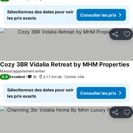
Sélectionnez des dates pour voir
Consulter les prix
les prix exacts
Partager
Aj
Cozy 3BR Vidalia Retreat by MHM Properties
Maison/appartement entier
9,8
Excellent
8
à 1.7 km de : Centre-ville
Sélectionnez des dates pour voir
Consulter les prix
les prix exacts
Partager
Aj