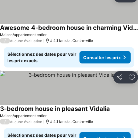
Awesome 4-bedroom house in charming Vidalia
Maison/appartement entier
/
à 4.1 km de : Centre-ville
Aucune évaluation
Sélectionnez des dates pour voir
Consulter les prix
les prix exacts
Partager
Aj
3-bedroom house in pleasant Vidalia
Maison/appartement entier
/
à 4.1 km de : Centre-ville
Aucune évaluation
Sélectionnez des dates pour voir