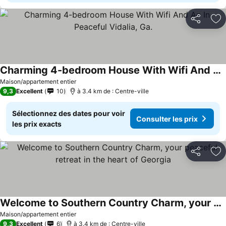
Partager
Aj
Charming 4-bedroom House With Wifi And Ac In Peaceful Vidalia, Ga.
Maison/appartement entier
9,3
Excellent
10
à 3.4 km de : Centre-ville
Sélectionnez des dates pour voir
Consulter les prix
les prix exacts
Partager
Aj
Welcome to Southern Country Charm, your peaceful retreat in the heart of Georgia
Maison/appartement entier
9,3
Excellent
6
à 3.4 km de : Centre-ville