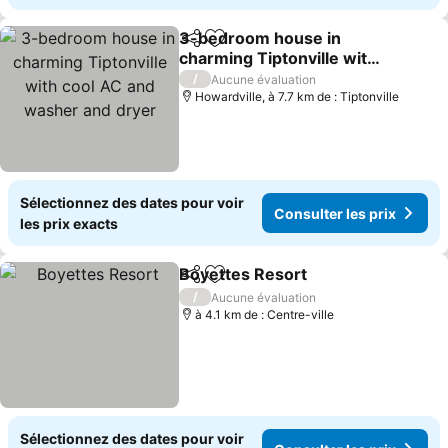
3-bedroom house in
Partager
Ajouter à mes favoris
charming Tiptonville with
cool AC and washer and
/
Aucune évaluation
dryer
Howardville, à 7.7 km de : Tiptonville
Sélectionnez des dates pour voir
Consulter les prix
les prix exacts
Boyettes Resort
Partager
Ajouter à mes favoris
/
Aucune évaluation
à 4.1 km de : Centre-ville
Sélectionnez des dates pour voir