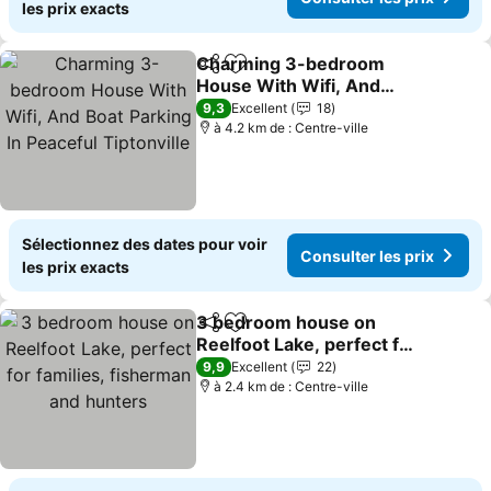
les prix exacts
Charming 3-bedroom
Partager
Ajouter à mes favoris
House With Wifi, And
Boat Parking In Peaceful
9,3
Excellent
18
Tiptonville
à 4.2 km de : Centre-ville
Sélectionnez des dates pour voir
Consulter les prix
les prix exacts
3 bedroom house on
Partager
Ajouter à mes favoris
Reelfoot Lake, perfect for
families, fisherman and
9,9
Excellent
22
hunters
à 2.4 km de : Centre-ville