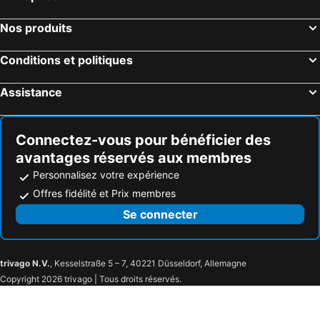
Gulf Shores, Alabama Hôtels
New York, New York Hôtels
Nos produits
Destin, Floride Hôtels
Miami, Floride Hôtels
Conditions et politiques
Honolulu, Hawaii Hôtels
Gatlinburg, Tennessee Hôtels
Assistance
Connectez-vous pour bénéficier des
avantages réservés aux membres
Personnalisez votre expérience
Offres fidélité et Prix membres
Se connecter
trivago N.V.
, Kesselstraße 5 – 7, 40221 Düsseldorf, Allemagne
Copyright 2026 trivago | Tous droits réservés.