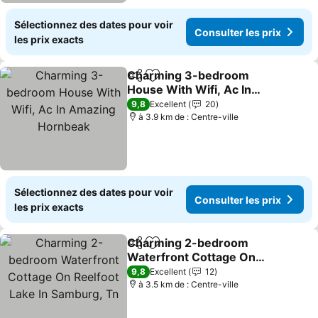
Sélectionnez des dates pour voir
Consulter les prix
les prix exacts
Charming 3-bedroom
Partager
Ajouter à mes favoris
House With Wifi, Ac In
Amazing Hornbeak
9,8
Excellent
20
à 3.9 km de : Centre-ville
Sélectionnez des dates pour voir
Consulter les prix
les prix exacts
Charming 2-bedroom
Partager
Ajouter à mes favoris
Waterfront Cottage On
Reelfoot Lake In
9,8
Excellent
12
Samburg, Tn
à 3.5 km de : Centre-ville