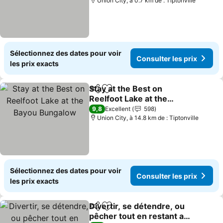
Union City, à 0.7 km de : Tiptonville
Sélectionnez des dates pour voir
Consulter les prix
les prix exacts
Stay at the Best on
Partager
Ajouter à mes favoris
Reelfoot Lake at the
Bayou Bungalow
9,8
Excellent
598
Union City, à 14.8 km de : Tiptonville
Sélectionnez des dates pour voir
Consulter les prix
les prix exacts
Divertir, se détendre, ou
Partager
Ajouter à mes favoris
pêcher tout en restant au