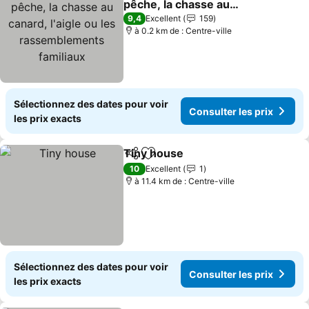
pêche, la chasse au
canard, l'aigle ou les
9,4
Excellent
159
rassemblements
à 0.2 km de : Centre-ville
familiaux
Sélectionnez des dates pour voir
Consulter les prix
les prix exacts
Tiny house
Partager
Ajouter à mes favoris
10
Excellent
1
à 11.4 km de : Centre-ville
Sélectionnez des dates pour voir
Consulter les prix
les prix exacts