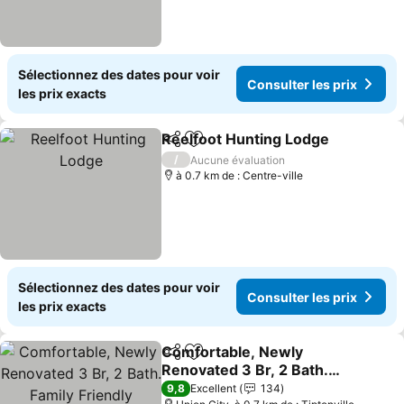
Sélectionnez des dates pour voir
Consulter les prix
les prix exacts
Reelfoot Hunting Lodge
Partager
Ajouter à mes favoris
/
Aucune évaluation
à 0.7 km de : Centre-ville
Sélectionnez des dates pour voir
Consulter les prix
les prix exacts
Comfortable, Newly
Partager
Ajouter à mes favoris
Renovated 3 Br, 2 Bath.
Family Friendly
9,8
Excellent
134