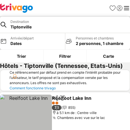
Favoris
Se con
Me
Destination
Tiptonville
Arrivée/départ
Personnes et chambres
Dates
2 personnes, 1 chambre
Trier
Filtrer
Carte
Hôtels - Tiptonville (Tennessee, Etats-Unis)
Ce référencement par défaut prend en compte l’intérêt probable pour
l’utilisateur, le tarif proposé et la compensation versée par les
annonceurs. Les offres ne sont pas exhaustives.
Comment fonctionne trivago
Reelfoot Lake Inn
Partager
Ajouter à mes favoris
2 Étoiles
7,1
855
à 5.1 km de : Centre-ville
Chambres avec vue sur le lac