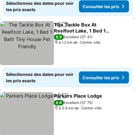
Sélectionnez des dates pour voir
Consulter les prix
les prix exacts
The Tackle Box At
Partager
Ajouter à mes favoris
Reelfoot Lake, 1 Bed 1
Bath Tiny House Pet
9,9
Excellent
41
Friendly
à 1.2 km de : Centre-ville
Sélectionnez des dates pour voir
Consulter les prix
les prix exacts
Parkers Place Lodge
Partager
Ajouter à mes favoris
9,8
Excellent
75
à 3.4 km de : Centre-ville