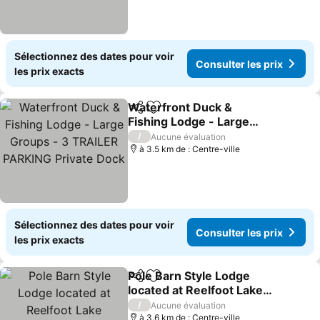
Sélectionnez des dates pour voir
Consulter les prix
les prix exacts
Waterfront Duck &
Partager
Ajouter à mes favoris
Fishing Lodge - Large
Groups - 3 TRAILER
/
Aucune évaluation
PARKING Private Dock
à 3.5 km de : Centre-ville
Sélectionnez des dates pour voir
Consulter les prix
les prix exacts
Pole Barn Style Lodge
Partager
Ajouter à mes favoris
located at Reelfoot Lake
accommodating to large
/
Aucune évaluation
groups!
à 3.6 km de : Centre-ville