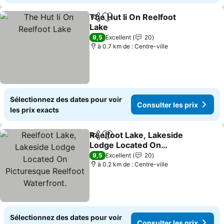
The Hut Ii On Reelfoot
Partager
Ajouter à mes favoris
Lake
9,5
Excellent
20
à 0.7 km de : Centre-ville
Sélectionnez des dates pour voir
Consulter les prix
les prix exacts
Reelfoot Lake, Lakeside
Partager
Ajouter à mes favoris
Lodge Located On
Picturesque Reelfoot
9,5
Excellent
20
Waterfront.
à 0.2 km de : Centre-ville
Sélectionnez des dates pour voir
Consulter les prix