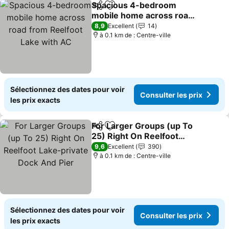
Spacious 4-bedroom
Partager
Ajouter à mes favoris
mobile home across road
from Reelfoot Lake with
8,9
Excellent
14
AC
à 0.1 km de : Centre-ville
Sélectionnez des dates pour voir
Consulter les prix
les prix exacts
For Larger Groups (up To
Partager
Ajouter à mes favoris
25) Right On Reelfoot
Lake-private Dock And
9,6
Excellent
390
Pier
à 0.1 km de : Centre-ville
Sélectionnez des dates pour voir
Consulter les prix
les prix exacts