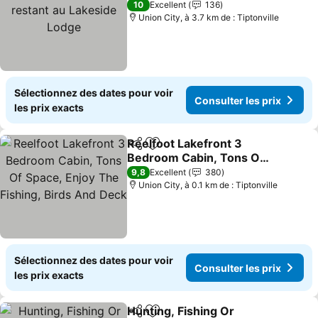
Lakeside Lodge
10
Excellent
136
Union City, à 3.7 km de : Tiptonville
Sélectionnez des dates pour voir
Consulter les prix
les prix exacts
Reelfoot Lakefront 3
Partager
Ajouter à mes favoris
Bedroom Cabin, Tons Of
Space, Enjoy The Fishing,
9,8
Excellent
380
Birds And Deck
Union City, à 0.1 km de : Tiptonville
Sélectionnez des dates pour voir
Consulter les prix
les prix exacts
Hunting, Fishing Or
Partager