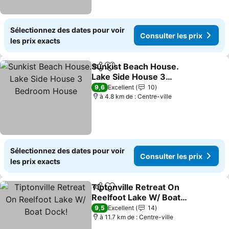
Sélectionnez des dates pour voir
Consulter les prix
les prix exacts
Sunkist Beach House.
Partager
Ajouter à mes favoris
Lake Side House 3
Bedroom House
9,6
Excellent
10
à 4.8 km de : Centre-ville
Sélectionnez des dates pour voir
Consulter les prix
les prix exacts
Tiptonville Retreat On
Partager
Ajouter à mes favoris
Reelfoot Lake W/ Boat
Dock!
9,5
Excellent
14
à 11.7 km de : Centre-ville