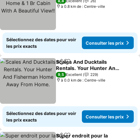
Home & 1 Br Cabin With A
8,8
Excellent
26
Beautiful View!!
à 0.8 km de : Centre-ville
Sélectionnez des dates pour voir
Consulter les prix
les prix exacts
Scales And Ducktails
Partager
Ajouter à mes favoris
Rentals. Your Hunter And
Fisherman Home Away
9,5
Excellent
229
From Home.
à 0.0 km de : Centre-ville
Sélectionnez des dates pour voir
Consulter les prix
les prix exacts
Super endroit pour la
Partager
Ajouter à mes favoris