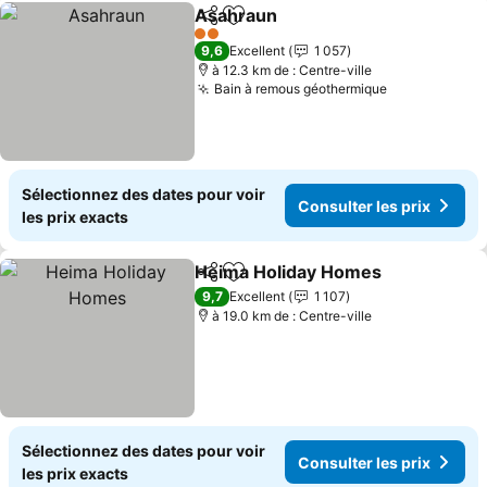
Asahraun
Partager
Ajouter à mes favoris
Consulter les pri
2 Étoiles
9,6
Excellent
1 057
à 12.3 km de : Centre-ville
Bain à remous géothermique
Consulter le
Sélectionnez des dates pour voir
Consulter les prix
les prix exacts
Heima Holiday Homes
Partager
Ajouter à mes favoris
Cons
9,7
Excellent
1 107
à 19.0 km de : Centre-ville
Sélectionnez des dates pour voir
Consulter les prix
les prix exacts