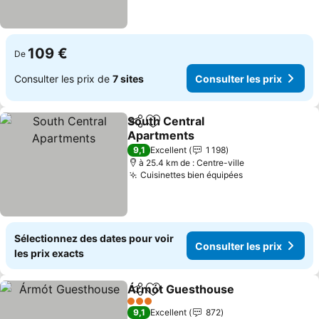
109 €
De
Consulter les prix de
7 sites
Consulter les prix
South Central
Partager
Ajouter à mes favoris
Apartments
Consulter les prix
9,1
Excellent
1 198
à 25.4 km de : Centre-ville
Cuisinettes bien équipées
Consulter les 
Sélectionnez des dates pour voir
Consulter les prix
les prix exacts
Ármót Guesthouse
Partager
Ajouter à mes favoris
Consult
3 Étoiles
9,1
Excellent
872