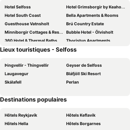
Hotel Selfoss
Hotel Grimsborgir by Keahotels
Hotel South Coast
Bella Apartments & Rooms
Guesthouse Vatnsholt
Brú Country Estate
Minniborgir Cottages & Restaurant
Bubble Hotel - Ölvisholt
360 Hotel & Thermal Baths
Thoristun Apartments
Lieux touristiques - Selfoss
Asahraun
Hotel Vos
Hestheimar
Hótel Skálholt
Þingvellir - Thingvellir
Geyser de Selfoss
Ármót Guesthouse
Freya Farm
Laugavegur
Bláfjöll Ski Resort
Highland Base Kerlingarfjöll
Torfhús Retreat
Skálafell
Perlan
Aska Selfoss
Hengill
Minniborgir Cottages & Restaurant
Hotel Hjardarbol
Destinations populaires
Stryta Guesthouse
Hótel Eldhestar
Gónhóll - Residence
The Greenhouse Hotel
Hôtels Reykjavík
Hôtels Keflavik
Hotel Ork
Frost and Fire Hotel
Hôtels Hella
Hôtels Borgarnes
Black Sand Hotel
Black Sand Hotel