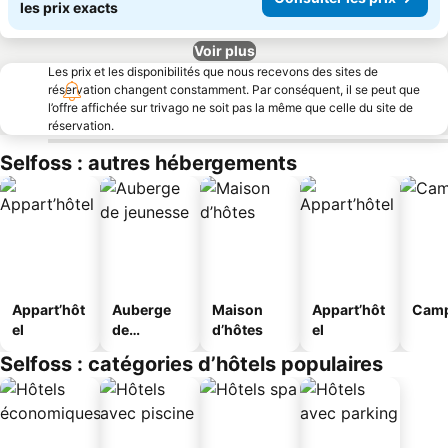
les prix exacts
Voir plus
Les prix et les disponibilités que nous recevons des sites de
réservation changent constamment. Par conséquent, il se peut que
l’offre affichée sur trivago ne soit pas la même que celle du site de
réservation.
Selfoss : autres hébergements
Appart’hôt
Auberge
Maison
Appart’hôt
Camp
el
de
d’hôtes
el
jeunesse
Selfoss : catégories d’hôtels populaires