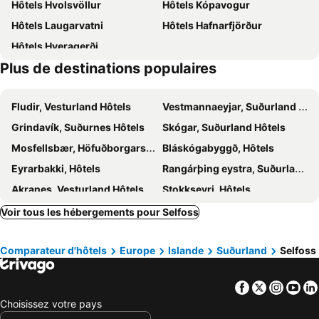
Hôtels Hvolsvöllur
Hôtels Kópavogur
Hotel Kvika
Egilsstaðir Guesthouse
Hôtels Laugarvatni
Hôtels Hafnarfjörður
Camp Boutique
Hôtels Hveragerði
Plus de destinations populaires
Fludir, Vesturland Hôtels
Vestmannaeyjar, Suðurland Hôtels
Grindavík, Suðurnes Hôtels
Skógar, Suðurland Hôtels
Mosfellsbær, Höfuðborgarsvæði Hôtels
Bláskógabyggð, Hôtels
Eyrarbakki, Hôtels
Rangárþing eystra, Suðurland Hôtels
Akranes, Vesturland Hôtels
Stokkseyri, Hôtels
Vogar, Suðurnes Hôtels
Þorlákshöfn, Hôtels
Voir tous les hébergements pour Selfoss
Brattholt, Hôtels
Brekkuþorp, Hôtels
Comparateur d'hôtels
Europe
Islande
Suðurland
Selfoss
Hella, Suðurland Hôtels
Vik, Hôtels
Hvolsvöllur, Hôtels
Kirkjubæjarklaustur, Hôtels
Facebook
Twitter
Insta
Yo
Laugarvatni, Suðurland Hôtels
Reykjavík, Höfuðborgarsvæði Hôtels
Choisissez votre pays
Akureyri, Norðurland eystra Hôtels
Höfn, Hôtels