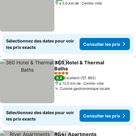
à 5.0 km de : Centre-ville
Sélectionnez des dates pour voir
Consulter les prix
les prix exacts
360 Hotel & Thermal
Partager
Ajouter à mes favoris
Baths
Consulter les prix
4 Étoiles
9,6
Excellent
863
à 12.0 km de : Centre-ville
Cuisine gastronomique locale
Consulter l
Sélectionnez des dates pour voir
Consulter les prix
les prix exacts
River Apartments