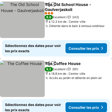
The Old School House -
Partager
Ajouter à mes favoris
Gaulverjaskoli
Consulter les prix
3 Étoiles
9,6
Excellent
243
à 12.3 km de : Centre-ville
Détente dans le bain à remous extérieur
Cons
Sélectionnez des dates pour voir
Consulter les prix
les prix exacts
The Coffee House
Partager
Ajouter à mes favoris
Consulte
9,2
Excellent
291
à 18.8 km de : Centre-ville
Accès au jardin et détente en plein air
Consu
Sélectionnez des dates pour voir
Consulter les prix
les prix exacts