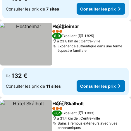
Consulter les prix de
7 sites
Consulter les prix
Hestheimar
Partager
Ajouter à mes favoris
Consulter les p
3 Étoiles
8,9
Excellent
1 825
à 23.8 km de : Centre-ville
Expérience authentique dans une ferme
équestre familiale
132 €
De
Consulter les prix de
11 sites
Consulter les prix
Hótel Skálholt
Partager
Ajouter à mes favoris
Consulter les
3 Étoiles
8,7
Excellent
1 893
à 31.4 km de : Centre-ville
Bains à remous extérieurs avec vues
panoramiques