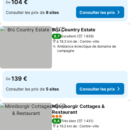
104 €
De
Consulter les prix de
8 sites
Consulter les prix
Brú Country Estate
Partager
Ajouter à mes favoris
Consult
8,7
Excellent
1 836
à 18.3 km de : Centre-ville
Ambiance éclectique de domaine de
campagne
139 €
De
Consulter les prix de
5 sites
Consulter les prix
Minniborgir Cottages &
Partager
Ajouter à mes favoris
Restaurant
Consulter les prix
3 Étoiles
8,4
Très bien
1 451
à 19.2 km de : Centre-ville