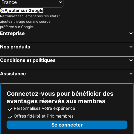
Keflavik, Suðurnes Hôtels
Egilsstaðir, Austurland Hôtels
Ajouter sur Google
Borgarnes, Vesturland Hôtels
Retrouvez facilement nos résultats :
ajoutez trivago comme source
préférée sur Google.
Entreprise
Nos produits
Conditions et politiques
Assistance
Connectez-vous pour bénéficier des
avantages réservés aux membres
Personnalisez votre expérience
Offres fidélité et Prix membres
Se connecter