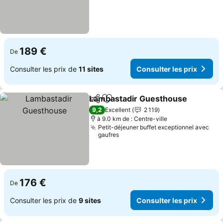
189 €
De
Consulter les prix de
11 sites
Consulter les prix
Lambastadir Guesthouse
Partager
Ajouter à mes favoris
C
9,2
Excellent
2 119
à 9.0 km de : Centre-ville
Petit-déjeuner buffet exceptionnel avec
gaufres
176 €
De
Consulter les prix de
9 sites
Consulter les prix