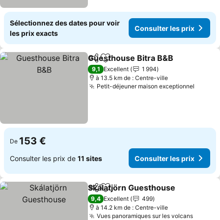
Sélectionnez des dates pour voir
Consulter les prix
les prix exacts
Guesthouse Bitra B&B
Partager
Ajouter à mes favoris
Cons
9,1
Excellent
1 994
à 13.5 km de : Centre-ville
Petit-déjeuner maison exceptionnel
Consult
153 €
De
Consulter les prix de
11 sites
Consulter les prix
Skálatjörn Guesthouse
Partager
Ajouter à mes favoris
Con
9,4
Excellent
499
à 14.2 km de : Centre-ville
Vues panoramiques sur les volcans
Consult