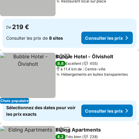
Restaurant local sur place
Consulter les 
219 €
De
Consulter les prix de
8 sites
Consulter les prix
Bubble Hotel - Ölvisholt
Partager
Ajouter à mes favoris
Co
8,8
Excellent
455
à 11.4 km de : Centre-ville
Hébergements en bulles transparentes
Cons
Choix populaire
Sélectionnez des dates pour voir
Consulter les prix
les prix exacts
Elding Apartments
Partager
Ajouter à mes favoris
Consulte
8,2
Très bien
238