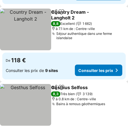
Country Dream -
Partager
Ajouter à mes favoris
Langholt 2
Consulter les prix
8,8
Excellent
1 662
à 7.1 km de : Centre-ville
Séjour authentique dans une ferme
islandaise
118 €
De
Consulter les prix de
9 sites
Consulter les prix
Gesthus Selfoss
Partager
Ajouter à mes favoris
Consulter 
8,3
Très bien
3 139
à 0.8 km de : Centre-ville
Bains à remous géothermiques
Consulter 