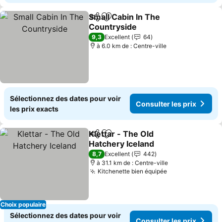
Small Cabin In The
Partager
Ajouter à mes favoris
Countryside
Consulter les prix
9,3
Excellent
64
à 6.0 km de : Centre-ville
Sélectionnez des dates pour voir
Consulter les prix
les prix exacts
Klettar - The Old
Partager
Ajouter à mes favoris
Hatchery Iceland
Consulter les prix
8,7
Excellent
442
à 31.1 km de : Centre-ville
Kitchenette bien équipée
Consulter les p
Choix populaire
Sélectionnez des dates pour voir
Consulter les prix