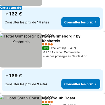
Choix populaire
162 €
De
Consulter les prix de
14 sites
Consulter les prix
Hotel Grimsborgir by
Partager
Ajouter à mes favoris
Keahotels
Consulter les prix
4 Étoiles
9,1
Excellent
3 417
à 13.1 km de : Centre-ville
Accès privilégié au Cercle d'Or
Consulter 
169 €
De
Consulter les prix de
9 sites
Consulter les prix
Hotel South Coast
Partager
Ajouter à mes favoris
Consulte
4 Étoiles