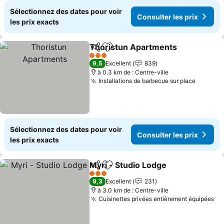
Sélectionnez des dates pour voir
Consulter les prix
les prix exacts
Thoristun Apartments
Partager
Ajouter à mes favoris
Cons
3 Étoiles
9,5
Excellent
839
à 0.3 km de : Centre-ville
Installations de barbecue sur place
Consult
Sélectionnez des dates pour voir
Consulter les prix
les prix exacts
Myri - Studio Lodge
Partager
Ajouter à mes favoris
Consult
3 Étoiles
9,3
Excellent
231
à 3.0 km de : Centre-ville
Cuisinettes privées entièrement équipées
Co