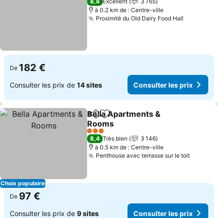
8,8
Excellent
3 765
à 0.2 km de : Centre-ville
Proximité du Old Dairy Food Hall
Consulter
182 €
De
Consulter les prix de
14 sites
Consulter les prix
Bella Apartments &
Partager
Ajouter à mes favoris
Rooms
Consulter les prix
3 Étoiles
8,4
Très bien
3 146
à 0.5 km de : Centre-ville
Penthouse avec terrasse sur le toit
Consult
Choix populaire
97 €
De
Consulter les prix de
9 sites
Consulter les prix