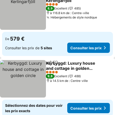
Kerlingarfjöll
Consulter les prix
4 Étoiles
8,9
Excellent
485
à 116.8 km de : Centre-ville
Hébergements de style nordique
Consulter
579 €
De
Consulter les prix de
5 sites
Consulter les prix
Kerbyggd: Luxury house
Partager
Ajouter à mes favoris
and cottage in golden
circle
Consulter les prix
4 Étoiles
9,8
Excellent
488
à 14.5 km de : Centre-ville
Sélectionnez des dates pour voir
Consulter les prix
les prix exacts