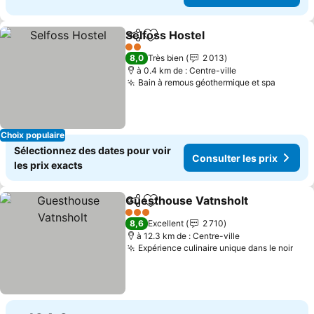
Selfoss Hostel
Partager
Ajouter à mes favoris
Consulter le
2 Étoiles
8,0
Très bien
2 013
à 0.4 km de : Centre-ville
Bain à remous géothermique et spa
Consult
Choix populaire
Sélectionnez des dates pour voir
Consulter les prix
les prix exacts
Guesthouse Vatnsholt
Partager
Ajouter à mes favoris
Cons
3 Étoiles
8,6
Excellent
2 710
à 12.3 km de : Centre-ville
Expérience culinaire unique dans le noir
Cons