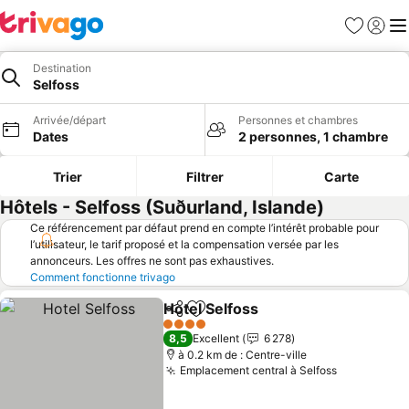
Favoris
Se con
Me
Destination
Selfoss
Arrivée/départ
Personnes et chambres
Dates
2 personnes, 1 chambre
Trier
Filtrer
Carte
Hôtels - Selfoss (Suðurland, Islande)
Ce référencement par défaut prend en compte l’intérêt probable pour
l’utilisateur, le tarif proposé et la compensation versée par les
annonceurs. Les offres ne sont pas exhaustives.
Comment fonctionne trivago
Hotel Selfoss
Partager
Ajouter à mes favoris
Consulter les
4 Étoiles
8,5
Excellent
6 278
à 0.2 km de : Centre-ville
Emplacement central à Selfoss
Consulter 