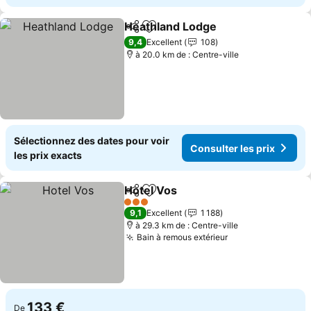
Heathland Lodge
Partager
Ajouter à mes favoris
Consulter
9,4
Excellent
108
à 20.0 km de : Centre-ville
Sélectionnez des dates pour voir
Consulter les prix
les prix exacts
Hotel Vos
Partager
Ajouter à mes favoris
Consulter les pri
3 Étoiles
9,1
Excellent
1 188
à 29.3 km de : Centre-ville
Bain à remous extérieur
Consulter les pr
133 €
De