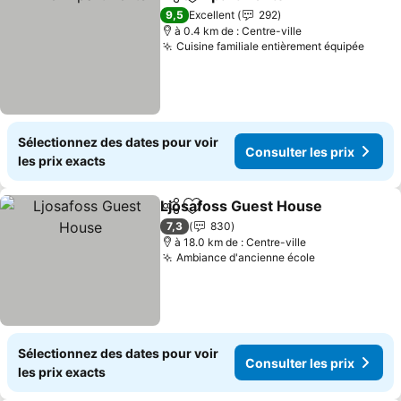
Partager
Ajouter à mes favoris
Consulter
9,5
Excellent
292
à 0.4 km de : Centre-ville
Cuisine familiale entièrement équipée
Consu
Sélectionnez des dates pour voir
Consulter les prix
les prix exacts
Ljosafoss Guest House
Partager
Ajouter à mes favoris
Con
7,3
830
à 18.0 km de : Centre-ville
Ambiance d'ancienne école
Consulter les
Sélectionnez des dates pour voir
Consulter les prix
les prix exacts