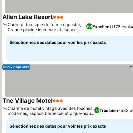
Allen Lake Resort
3 Étoiles
Consulter les prix
Cadre pittoresque de ferme équestre,
Excellent
(178 évalu
9,4
Grande piscine intérieure et espace
Consulter les prix
bien-être
Sélectionnez des dates pour voir les prix exacts
Choix populaire
The Village Motel
3 Étoiles
Consulter les prix
Charme de motel vintage avec des touches
Très bien
(533 é
8,1
modernes, Espace barbecue et pique-nique
Consulter les prix
extérieur
Sélectionnez des dates pour voir les prix exacts