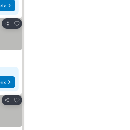
rix
Ajouter à mes favoris
Partager
rix
Ajouter à mes favoris
Partager