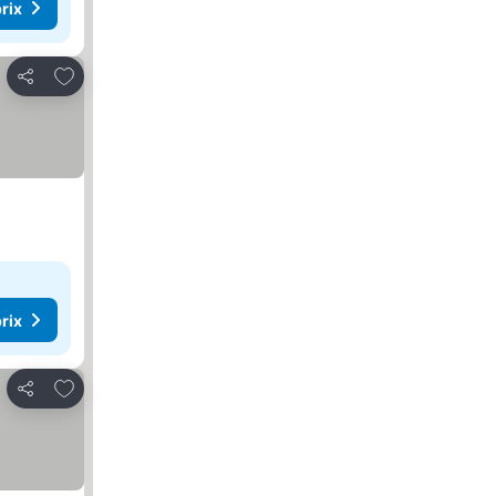
rix
Ajouter à mes favoris
Partager
rix
Ajouter à mes favoris
Partager