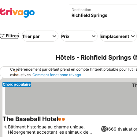
Destination
Filtres
Trier par
Prix
Emplacement
Hôtels - Richfield Springs 
Ce référencement par défaut prend en compte l’intérêt probable pour l’utili
exhaustives.
Comment fonctionne trivago
Choix populaire
The Baseball Hotel
2 Étoiles
Consulter les prix
Bâtiment historique au charme unique,
(669 évaluatio
7,0
Hébergement acceptant les animaux de
Consulter les prix