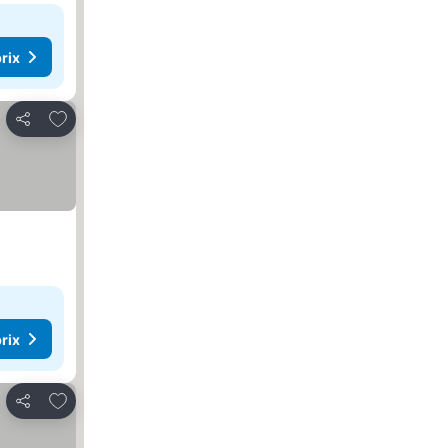
rix
Ajouter à mes favoris
Partager
rix
Ajouter à mes favoris
Partager