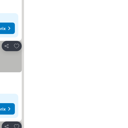
rix
Ajouter à mes favoris
Partager
rix
Ajouter à mes favoris