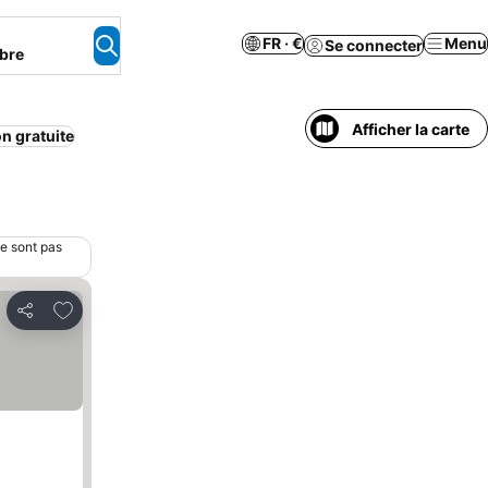
FR · €
Menu
Se connecter
bre
Afficher la carte
n gratuite
ne sont pas
Ajouter à mes favoris
Partager