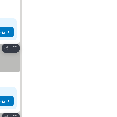
rix
Ajouter à mes favoris
Partager
rix
Ajouter à mes favoris