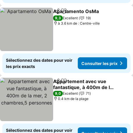
Apartamento OsMa
Partager
Ajouter à mes favoris
Consult
9,3
Excellent
19
à 3.6 km de : Centre-ville
Sélectionnez des dates pour voir
Consulter les prix
les prix exacts
Appartement avec vue
Partager
Ajouter à mes favoris
fantastique, à 400m de la
mer, 2 chambres,5
Consulter les prix
9,0
Excellent
71
personnes
0.4 km de la plage
Sélectionnez des dates pour voir