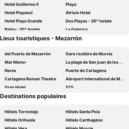
Hotel Guillermo II
Playa
Hotel Playasol
Atrium Hotel
Hotel Playa Grande
Dos Playas - 30º hotels
Bahía - 30º hotels
La Galerica
Lieux touristiques - Mazarrón
Apartamentos Bellavista
Be Free Isla Plana
La Mojonera
Lazohia
del Puerto de Mazarrón
Gare routière de Murcia
Los Balcones The Balcones
Mar Menor
La plage de San juan de los Terreros
Nares
Puerto de Cartagena
Cartagena Roman Theatre
Aéroport international de Murcie
Gran Hotel
525
Destinations populaires
Mar de Cristal
Cala Cortina
Gare de Murcia El Carmen
Sucina
Hôtels Torrevieja
Hôtels Santa Pola
El Mójon
La Santa
Hôtels Orihuela
Hôtels Carthagène
de Percheles
Lo Campano
Hôtels Vera
Hôtels Murcie
Calabardina
de Los Narejos