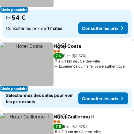
Choix populaire
54 €
De
Consulter les prix de
17 sites
Consulter les prix
Hotel Costa
Partager
Ajouter à mes favoris
Consulter les p
2 Étoiles
7,6
Bien
670
à 0.1 km de : Centre-ville
Expérience culinaire locale authentique
Cons
Choix populaire
Sélectionnez des dates pour voir
Consulter les prix
les prix exacts
Hotel Guillermo II
Partager
Ajouter à mes favoris
Consulter
2 Étoiles
7,6
Bien
470
à 0.0 km de : Centre-ville