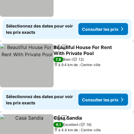
Sélectionnez des dates pour voir
Consulter les prix
les prix exacts
Beautiful House For Rent
Partager
Ajouter à mes favoris
With Private Pool
Consulter les prix
7,8
Bien
12
à 9.4 km de : Centre-ville
Sélectionnez des dates pour voir
Consulter les prix
les prix exacts
Casa Sandia
Partager
Ajouter à mes favoris
Consulter les 
9,1
Excellent
16
à 4.4 km de : Centre-ville