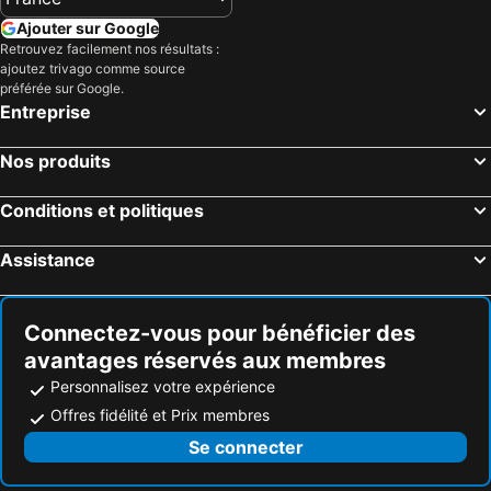
Santa Pola, Valence Hôtels
Orihuela, Valence Hôtels
Ajouter sur Google
Carthagène, Murcia Hôtels
Murcie, Murcia Hôtels
Retrouvez facilement nos résultats :
ajoutez trivago comme source
El Campello, Valence Hôtels
Villajoyosa, Valence Hôtels
préférée sur Google.
La Manga, Murcia Hôtels
Madrid, Madrid Hôtels
Entreprise
Barcelone, Catalogne Hôtels
Málaga, Andalousie Hôtels
Nos produits
Valence, Valence Hôtels
Séville, Andalousie Hôtels
Benidorm, Valence Hôtels
Marbella, Andalousie Hôtels
Conditions et politiques
Grenade, Andalousie Hôtels
Assistance
Connectez-vous pour bénéficier des
avantages réservés aux membres
Personnalisez votre expérience
Offres fidélité et Prix membres
Se connecter