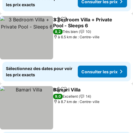
Consulter les prix
les prix exacts
3 Bedroom Villa + Private
Partager
Ajouter à mes favoris
Pool - Sleeps 6
Consulter les prix
8,2
Très bien
10
à 6.5 km de : Centre-ville
Sélectionnez des dates pour voir
Consulter les prix
les prix exacts
Bamari Villa
Partager
Ajouter à mes favoris
Consulter les p
9,0
Excellent
14
à 8.7 km de : Centre-ville