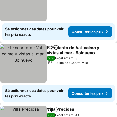
Sélectionnez des dates pour voir
Consulter les prix
les prix exacts
El Encanto de Val-calma y
Partager
Ajouter à mes favoris
vistas al mar- Bolnuevo
Consulter les prix
9,3
Excellent
8
à 3.3 km de : Centre-ville
Sélectionnez des dates pour voir
Consulter les prix
les prix exacts
Villa Preciosa
Partager
Ajouter à mes favoris
Consulter les
8,6
Excellent
44