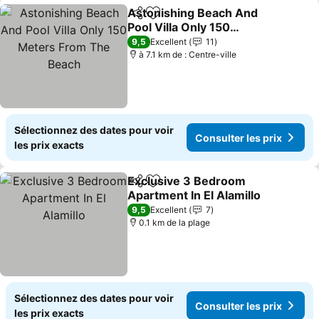
Astonishing Beach And
Partager
Ajouter à mes favoris
Pool Villa Only 150
Meters From The Beach
Consulter les prix
9,5
Excellent
11
à 7.1 km de : Centre-ville
Sélectionnez des dates pour voir
Consulter les prix
les prix exacts
Exclusive 3 Bedroom
Partager
Ajouter à mes favoris
Apartment In El Alamillo
Consulter les prix
9,5
Excellent
7
0.1 km de la plage
Sélectionnez des dates pour voir
Consulter les prix
les prix exacts