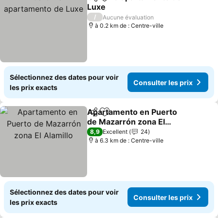
Partager
Ajouter à mes favoris
Luxe
Consulter les prix
/
Aucune évaluation
à 0.2 km de : Centre-ville
Sélectionnez des dates pour voir
Consulter les prix
les prix exacts
Apartamento en Puerto
Partager
Ajouter à mes favoris
de Mazarrón zona El
Alamillo
Consulter les prix
8,9
Excellent
24
à 6.3 km de : Centre-ville
Sélectionnez des dates pour voir
Consulter les prix
les prix exacts