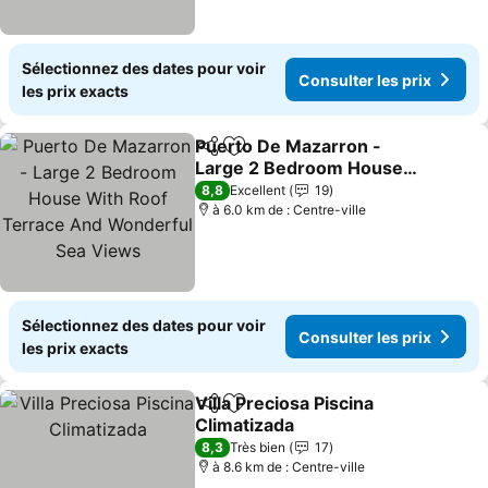
Sélectionnez des dates pour voir
Consulter les prix
les prix exacts
Puerto De Mazarron -
Partager
Ajouter à mes favoris
Large 2 Bedroom House
With Roof Terrace And
Consulter les prix
8,8
Excellent
19
Wonderful Sea Views
à 6.0 km de : Centre-ville
Sélectionnez des dates pour voir
Consulter les prix
les prix exacts
Villa Preciosa Piscina
Partager
Ajouter à mes favoris
Climatizada
Consulter les prix
8,3
Très bien
17
à 8.6 km de : Centre-ville