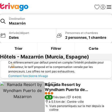
Favoris
Se con
Me
Destination
Mazarrón
Arrivée/départ
Personnes et chambres
Dates
2 personnes, 1 chambre
Trier
Filtrer
Carte
Hôtels - Mazarrón (Murcia, Espagne)
Ce référencement par défaut prend en compte l’intérêt probable pour
l’utilisateur, le tarif proposé et la compensation versée par les
annonceurs. Les offres ne sont pas exhaustives.
Comment fonctionne trivago
Ramada Resort by
Partager
Ajouter à mes favoris
Wyndham Puerto de
Mazarron
Consulter les prix
3 Étoiles
8,3
Très bien
6 409
à 5.5 km de : Centre-ville
Vues panoramiques sur la mer depuis la
colline