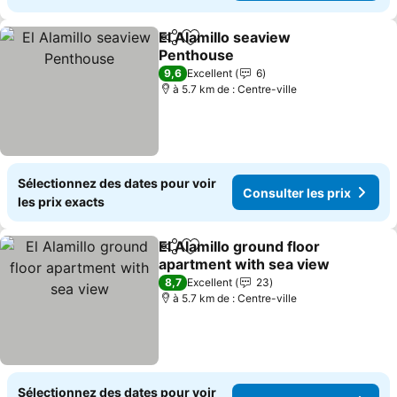
El Alamillo seaview
Partager
Ajouter à mes favoris
Penthouse
Consulter les prix
9,6
Excellent
6
à 5.7 km de : Centre-ville
Sélectionnez des dates pour voir
Consulter les prix
les prix exacts
El Alamillo ground floor
Partager
Ajouter à mes favoris
apartment with sea view
Consulter les prix
8,7
Excellent
23
à 5.7 km de : Centre-ville
Sélectionnez des dates pour voir