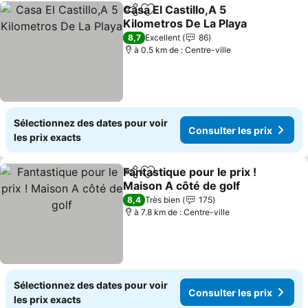
Casa El Castillo,A 5
Partager
Ajouter à mes favoris
Kilometros De La Playa
Consulter les prix
8,7
Excellent
86
à 0.5 km de : Centre-ville
Sélectionnez des dates pour voir
Consulter les prix
les prix exacts
Fantastique pour le prix !
Partager
Ajouter à mes favoris
Maison A côté de golf
Consulter les prix
8,4
Très bien
175
à 7.8 km de : Centre-ville
Sélectionnez des dates pour voir
Consulter les prix
les prix exacts