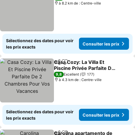
à 8.2 km de : Centre-ville
Sélectionnez des dates pour voir
Consulter les prix
les prix exacts
Casa Cozy: La Villa Et
Partager
Ajouter à mes favoris
Piscine Privée Parfaite De
2 Chambres Pour Vos
Consulter les prix
9,8
Excellent
177
Vacances
à 4.3 km de : Centre-ville
Sélectionnez des dates pour voir
Consulter les prix
les prix exacts
Carolina apartamento de