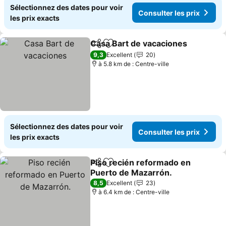
Sélectionnez des dates pour voir
Consulter les prix
les prix exacts
Casa Bart de vacaciones
Partager
Ajouter à mes favoris
C
9,3
Excellent
20
à 5.8 km de : Centre-ville
Sélectionnez des dates pour voir
Consulter les prix
les prix exacts
Piso recién reformado en
Partager
Ajouter à mes favoris
Puerto de Mazarrón.
Consulter les prix
8,5
Excellent
23
à 6.4 km de : Centre-ville