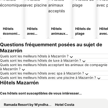
Hôtels
Hôtels
Hôtels
Hôtels de
Hôte
économiq
avec
animaux
plage
avec
ues
piscine
acceptés
park
Questions fréquemment posées au sujet de
Mazarrón
Quels sont les meilleurs hôtels à Mazarrón ?
Quels sont les meilleurs hôtels de luxe à Mazarrón ?
Quels sont les meilleurs hôtels acceptant les animaux de compagnie
à Mazarrón ?
Quels sont les meilleurs hôtels avec spa à Mazarrón ?
Quels sont les meilleurs hôtels avec une piscine à Mazarrón ?
Hôtels Mazarrón
Ces hôtels sont susceptibles de vous intéresser...
Ramada Resort by Wyndham Puerto de Mazarron
Hotel Costa