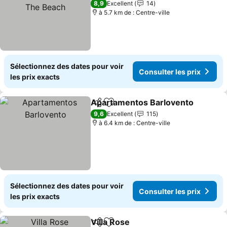
Beach
Consulter les prix
8,9
Excellent
14
à 5.7 km de : Centre-ville
Sélectionnez des dates pour voir
Consulter les prix
les prix exacts
Apartamentos Barlovento
Partager
Ajouter à mes favoris
9,6
Excellent
115
à 6.4 km de : Centre-ville
Sélectionnez des dates pour voir
Consulter les prix
les prix exacts
Villa Rose
Partager