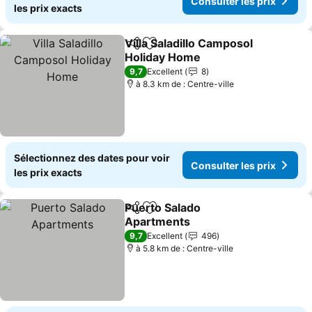
Consulter les prix
les prix exacts
Villa Saladillo Camposol
Partager
Ajouter à mes favoris
Holiday Home
Consulter les prix
9,7
Excellent
8
à 8.3 km de : Centre-ville
Sélectionnez des dates pour voir
Consulter les prix
les prix exacts
Puerto Salado
Partager
Ajouter à mes favoris
Apartments
Consulter les prix
9,7
Excellent
496
à 5.8 km de : Centre-ville