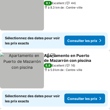
Ajouter à mes favoris
Consulter les pri
9,1
Excellent
44
à 8.3 km de : Centre-ville
Sélectionnez des dates pour voir
Consulter les prix
les prix exacts
Apartamento en Puerto
Partager
Ajouter à mes favoris
de Mazarrón con piscina
Consulter les prix
8,8
Excellent
16
à 5.9 km de : Centre-ville
Sélectionnez des dates pour voir
Consulter les prix
les prix exacts