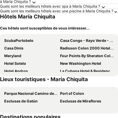
à María Chiquita ?
Quels sont les meilleurs hôtels avec spa à María Chiquita ?
Quels sont les meilleurs hôtels avec une piscine à María Chiquita ?
Hôtels María Chiquita
Ces hôtels sont susceptibles de vous intéresser...
ScubaPortobelo
Casa Congo - Rayo Verde - Restaurante
Casa Dinis
Radisson Colon 2000 Hotel & Casino at Cruise Port & Duty Free Mall
Meryland
Four Points By Sheraton Colon
Hotel Sotelo
New Washington Hotel
Hotel Andros
La Cubana Hotel & Residencial
Lieux touristiques - María Chiquita
Hotel Internacional de Colón
Hotel LC
Parque Nacional Camino de Cruces
Port of Colon
Esclusas de Gatún
Esclusas de Miraflores
Destinations populaires