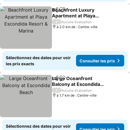
Beachfront Luxury
Partager
Ajouter à mes favoris
Apartment at Playa
Escondida Resort &
/
Aucune évaluation
Marina
à 2.0 km de : Centre-ville
Sélectionnez des dates pour voir
Consulter les prix
les prix exacts
Large Oceanfront
Partager
Ajouter à mes favoris
Balcony at Escondida
Beach
/
Aucune évaluation
à 1.7 km de : Centre-ville
Sélectionnez des dates pour voir
Consulter les prix