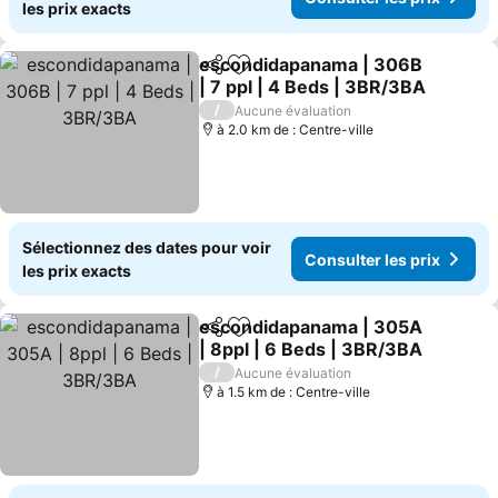
les prix exacts
escondidapanama | 306B
Partager
Ajouter à mes favoris
| 7 ppl | 4 Beds | 3BR/3BA
/
Aucune évaluation
à 2.0 km de : Centre-ville
Sélectionnez des dates pour voir
Consulter les prix
les prix exacts
escondidapanama | 305A
Partager
Ajouter à mes favoris
| 8ppl | 6 Beds | 3BR/3BA
/
Aucune évaluation
à 1.5 km de : Centre-ville