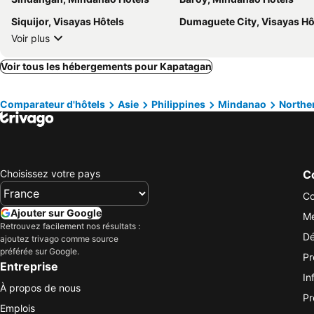
Siquijor, Visayas Hôtels
Dumaguete City, Visayas Hô
Voir plus
Voir tous les hébergements pour Kapatagan
Comparateur d'hôtels
Asie
Philippines
Mindanao
Northe
Choisissez votre pays
Co
Co
Ajouter sur Google
Me
Retrouvez facilement nos résultats :
Dé
ajoutez trivago comme source
préférée sur Google.
Pr
Entreprise
In
À propos de nous
Pr
Emplois