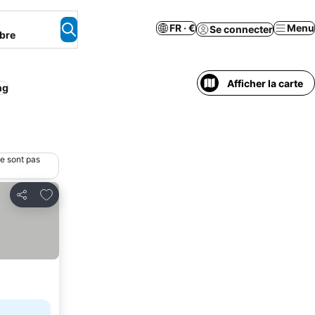
FR · €
Menu
Se connecter
bre
Afficher la carte
ng
ne sont pas
Ajouter à mes favoris
Partager