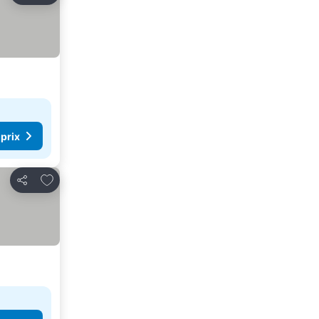
 prix
Ajouter à mes favoris
Partager