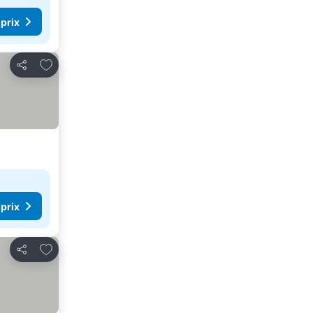
 prix
Ajouter à mes favoris
Partager
 prix
Ajouter à mes favoris
Partager