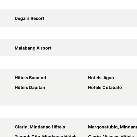
Degars Resort
Malabang Airport
Hôtels Bacolod
Hôtels Iligan
Hôtels Dapitan
Hôtels Cotabato
Clarin, Mindanao Hôtels
Margosatubig, Mindana
Tangub City, Mindanao Hôtels
Clarin, Visayas Hôtels