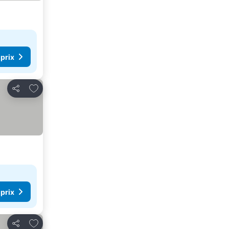
 prix
Ajouter à mes favoris
Partager
 prix
Ajouter à mes favoris
Partager