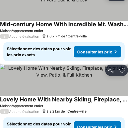
Mid-century Home With Incredible Mt. Washington View, Private Sauna & Deck
Maison/appartement entier
/
à 0.7 km de : Centre-ville
Aucune évaluation
Sélectionnez des dates pour voir
Consulter les prix
les prix exacts
Partager
Aj
Lovely Home With Nearby Skiing, Fireplace, Mountain View, Patio, & Full Kitchen
Maison/appartement entier
/
à 2.2 km de : Centre-ville
Aucune évaluation
Sélectionnez des dates pour voir
Consulter les prix