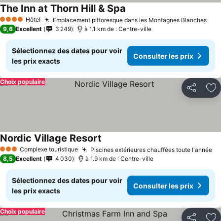
The Inn at Thorn Hill & Spa
Hôtel
Emplacement pittoresque dans les Montagnes Blanches
4 Étoiles
9,6
Excellent
3 249
à 1.1 km de : Centre-ville
Sélectionnez des dates pour voir
Consulter les prix
les prix exacts
Choix populaire
Partager
Aj
Nordic Village Resort
Complexe touristique
Piscines extérieures chauffées toute l'année
3 Étoiles
8,5
Excellent
4 030
à 1.9 km de : Centre-ville
Sélectionnez des dates pour voir
Consulter les prix
les prix exacts
Choix populaire