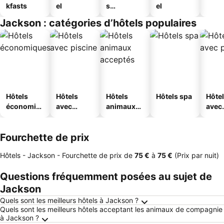
kfasts
el
s
el
touristique
Jackson : catégories d’hôtels populaires
s
Hôtels
Hôtels
Hôtels
Hôtels spa
Hôte
économiq
avec
animaux
avec
ues
piscine
acceptés
park
Fourchette de prix
Hôtels - Jackson -
Fourchette de prix
de
‎75 €
à
‎75 €
(Prix par nuit)
Questions fréquemment posées au sujet de
Jackson
Quels sont les meilleurs hôtels à Jackson ?
Quels sont les meilleurs hôtels acceptant les animaux de compagnie
à Jackson ?