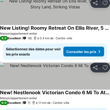
Partager
Aj
New Listing! Roomy Retreat On Ellis River, 5 Min To Story Land, Striking Vistas
Maison/appartement entier
9,0
Excellent
18
à 0.4 km de : Centre-ville
Sélectionnez des dates pour voir
Consulter les prix
les prix exacts
Partager
Aj
New! Nestlenook Victorian Condo 6 Mi To Attitash
Maison/appartement entier
9,0
Excellent
7
à 1.1 km de : Centre-ville