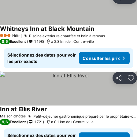
Partager
Aj
Whitneys Inn at Black Mountain
Hôtel
Piscine extérieure chauffée et bain à remous
3 Étoiles
8,5
Excellent
1 198
à 2.8 km de : Centre-ville
Sélectionnez des dates pour voir
Consulter les prix
les prix exacts
Partager
Aj
Inn at Ellis River
Maison d’hôtes
Petit-déjeuner gastronomique préparé par le propriétaire-chef
9,6
Excellent
1 721
à 0.1 km de : Centre-ville
Sélectionnez des dates pour voir