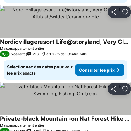
Partager
Aj
Nordicvillageresort Life@storyland, Very Close To Attitash/wildcat/cranmore Etc
Maison/appartement entier
9,8
Excellent
216
à 1.6 km de : Centre-ville
Sélectionnez des dates pour voir
Consulter les prix
les prix exacts
Partager
Aj
Private-black Mountain -on Nat Forest Hike Trails, Swimming, Fishing, Golf,relax
Maison/appartement entier
10
Excellent
235
à 4.2 km de : Centre-ville