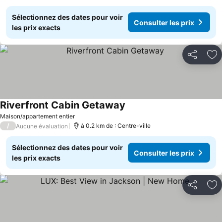
Sélectionnez des dates pour voir
Consulter les prix
les prix exacts
Partager
Aj
Riverfront Cabin Getaway
Maison/appartement entier
/
à 0.2 km de : Centre-ville
Aucune évaluation
Sélectionnez des dates pour voir
Consulter les prix
les prix exacts
Partager
Aj