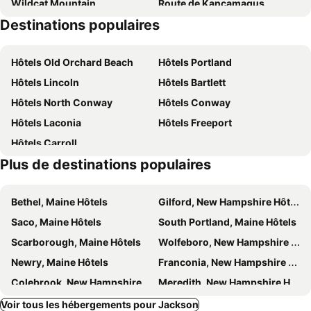
Wildcat Mountain
Route de Kancamagus
White Mountain Cottages
Red Jacket Mountain View And Indoor Water Park
Destinations populaires
Cannon Mountain
Waterville Valley Ski Resort
Red Jacket Mountain View Resort
School House Inn
Eastern Slopes Regional Airport
Sunday River
North Conway Mountain Inn
Comfort Inn & Suites North Conway
Hôtels Old Orchard Beach
Hôtels Portland
Shawnee Peak
Hilton Garden Inn North Conway
Cambria Hotel North Conway
Hôtels Lincoln
Hôtels Bartlett
Cambria Hotel North Conway
Residence Inn North Conway
Hôtels North Conway
Hôtels Conway
Hampton Inn & Suites North Conway
Yankee Clipper Inn, SureStay Collection by Best Western
Hôtels Laconia
Hôtels Freeport
Holiday Inn Express & Suites North Conway By Ihg
Quality Inn North Conway
Hôtels Carroll
The Green Granite North Conway, an Ascend Collection Hotel
Home2 Suites by Hilton North Conway
Plus de destinations populaires
The Glen House
Kancamagus Swift River Inn
Merrill Farm Inn
Scenic Inn
Bethel, Maine Hôtels
Gilford, New Hampshire Hôtels
Saco, Maine Hôtels
South Portland, Maine Hôtels
Scarborough, Maine Hôtels
Wolfeboro, New Hampshire Hôtels
Newry, Maine Hôtels
Franconia, New Hampshire Hôtels
Colebrook, New Hampshire Hôtels
Meredith, New Hampshire Hôtels
Bridgton, Maine Hôtels
Bethlehem, New Hampshire Hôtels
Voir tous les hébergements pour Jackson