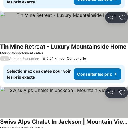
les prix exacts
Partager
Aj
Tin Mine Retreat - Luxury Mountainside Home
Maison/appartement entier
/
à 2.1 km de : Centre-ville
Aucune évaluation
Sélectionnez des dates pour voir
Consulter les prix
les prix exacts
Partager
Aj
Swiss Alps Chalet In Jackson | Mountain Views + Ac