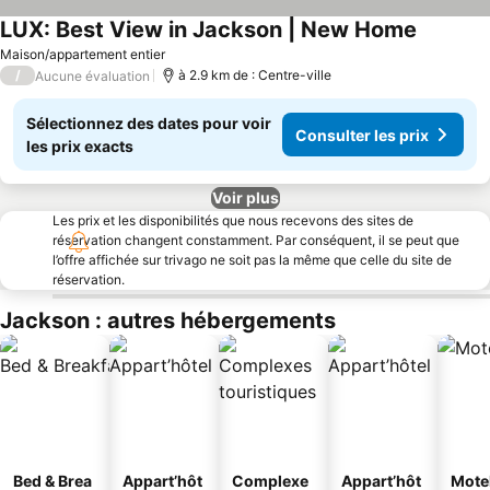
LUX: Best View in Jackson | New Home
Maison/appartement entier
/
à 2.9 km de : Centre-ville
Aucune évaluation
Sélectionnez des dates pour voir
Consulter les prix
les prix exacts
Voir plus
Les prix et les disponibilités que nous recevons des sites de
réservation changent constamment. Par conséquent, il se peut que
l’offre affichée sur trivago ne soit pas la même que celle du site de
réservation.
Jackson : autres hébergements
Bed & Brea
Appart’hôt
Complexe
Appart’hôt
Mote