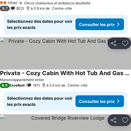
Hôtel
Décor chaleureux et ambiance douillette
2 Étoiles
5,7
802
à 0.9 km de : Centre-ville
Sélectionnez des dates pour voir
Consulter les prix
les prix exacts
Partager
Aj
Private - Cozy Cabin With Hot Tub And Gas Fireplace
Maison/appartement entier
9,5
Excellent
167
à 5.5 km de : Centre-ville
Sélectionnez des dates pour voir
Consulter les prix
les prix exacts
Partager
Aj