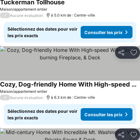
Tuckerman Tollhouse
Maison/appartement entier
/
à 5.0 km de : Centre-ville
Aucune évaluation
Sélectionnez des dates pour voir
Consulter les prix
les prix exacts
Partager
Aj
Cozy, Dog-friendly Home With High-speed Wifi, Wood-burning Fireplace, & Deck
Maison/appartement entier
/
à 6.3 km de : Centre-ville
Aucune évaluation
Sélectionnez des dates pour voir
Consulter les prix
les prix exacts
Partager
Aj