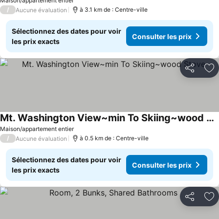
Maison/appartement entier
/
à 3.1 km de : Centre-ville
Aucune évaluation
Sélectionnez des dates pour voir
Consulter les prix
les prix exacts
Partager
Aj
Mt. Washington View~min To Skiing~wood Stove
Maison/appartement entier
/
à 0.5 km de : Centre-ville
Aucune évaluation
Sélectionnez des dates pour voir
Consulter les prix
les prix exacts
Partager
Aj