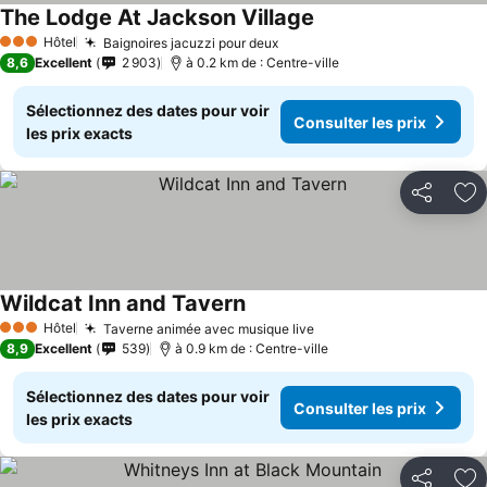
The Lodge At Jackson Village
Hôtel
Baignoires jacuzzi pour deux
3 Étoiles
8,6
Excellent
2 903
à 0.2 km de : Centre-ville
Sélectionnez des dates pour voir
Consulter les prix
les prix exacts
Partager
Aj
Wildcat Inn and Tavern
Hôtel
Taverne animée avec musique live
3 Étoiles
8,9
Excellent
539
à 0.9 km de : Centre-ville
Sélectionnez des dates pour voir
Consulter les prix
les prix exacts