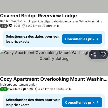
Covered Bridge Riverview Lodge
Bed & Breakfast
Un point de départ abordable dans les White Mountains
4,9
302
à 0.9 km de : Centre-ville
Sélectionnez des dates pour voir
Consulter les prix
les prix exacts
Partager
Aj
Cozy Apartment Overlooking Mount Washington In Rural Country Setting
Maison/appartement entier
9,9
Excellent
199
à 2.1 km de : Centre-ville
Sélectionnez des dates pour voir
Consulter les prix
les prix exacts