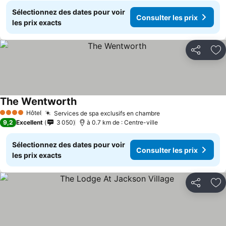
Sélectionnez des dates pour voir
Consulter les prix
les prix exacts
Partager
Aj
The Wentworth
Hôtel
Services de spa exclusifs en chambre
4 Étoiles
9,2
Excellent
3 050
à 0.7 km de : Centre-ville
Sélectionnez des dates pour voir
Consulter les prix
les prix exacts
Partager
Aj