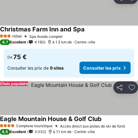
Partager
Aj
Christmas Farm Inn and Spa
Hôtel
Spa Aveda complet
3 Étoiles
8,7
Excellent
4 190
à 1.3 km de : Centre-ville
75 €
De
Consulter les prix de
9 sites
Consulter les prix
Choix populaire
Partager
Aj
Eagle Mountain House & Golf Club
Complexe touristique
Accès direct aux pistes de ski de fond
4 Étoiles
8,5
Excellent
3 032
à 1.1 km de : Centre-ville