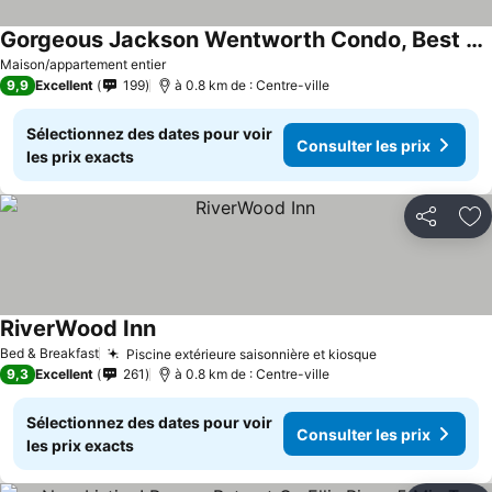
Gorgeous Jackson Wentworth Condo, Best Location Ski/Golf Out Door! Has A/C
Maison/appartement entier
9,9
Excellent
199
à 0.8 km de : Centre-ville
Sélectionnez des dates pour voir
Consulter les prix
les prix exacts
Partager
Aj
RiverWood Inn
Bed & Breakfast
Piscine extérieure saisonnière et kiosque
9,3
Excellent
261
à 0.8 km de : Centre-ville
Sélectionnez des dates pour voir
Consulter les prix
les prix exacts