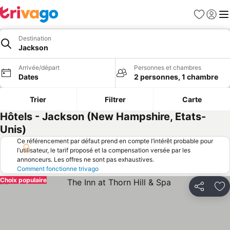
Favoris
Se con
Me
Destination
Jackson
Arrivée/départ
Personnes et chambres
Dates
2 personnes, 1 chambre
Trier
Filtrer
Carte
Hôtels - Jackson (New Hampshire, Etats-
Unis)
Ce référencement par défaut prend en compte l’intérêt probable pour
l’utilisateur, le tarif proposé et la compensation versée par les
annonceurs. Les offres ne sont pas exhaustives.
Comment fonctionne trivago
Choix populaire
Partager
Aj