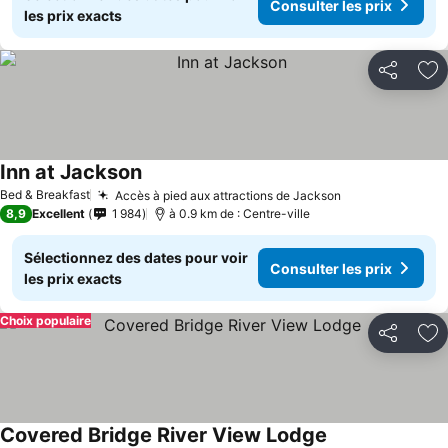
Consulter les prix
les prix exacts
Partager
Aj
Inn at Jackson
Bed & Breakfast
Accès à pied aux attractions de Jackson
8,9
Excellent
1 984
à 0.9 km de : Centre-ville
Sélectionnez des dates pour voir
Consulter les prix
les prix exacts
Choix populaire
Partager
Aj
Covered Bridge River View Lodge