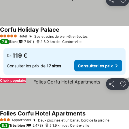
Partager
Aj
Corfu Holiday Palace
Consulter les prix
Hôtel
Spa et soins de bien-être réputés
Consulter les prix
5 Étoiles
7,9
Bien
7 641
à 3.0 km de : Centre-ville
119 €
De
Consulter les prix de
17 sites
Consulter les prix
Choix populaire
Partager
Aj
Folies Corfu Hotel Apartments
Consulter les prix
Appart’hôtel
Deux piscines et un bar au bord de la piscine
Consulter
3 Étoiles
8,3
Très bien
2 473
à 1.9 km de : Centre-ville