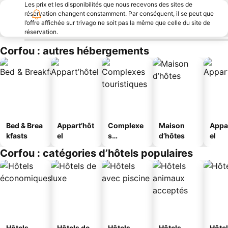
Les prix et les disponibilités que nous recevons des sites de
réservation changent constamment. Par conséquent, il se peut que
l’offre affichée sur trivago ne soit pas la même que celle du site de
réservation.
Corfou : autres hébergements
Bed & Brea
Appart’hôt
Complexe
Maison
Appa
kfasts
el
s
d’hôtes
el
touristique
Corfou : catégories d’hôtels populaires
s
Hôtels
Hôtels de
Hôtels
Hôtels
Hôtel