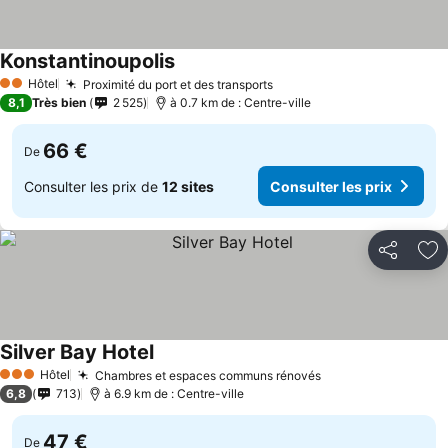
Konstantinoupolis
Consulter les prix
Hôtel
Proximité du port et des transports
Consulter les prix
2 Étoiles
8,1
Très bien
2 525
à 0.7 km de : Centre-ville
66 €
De
Consulter les prix de
12 sites
Consulter les prix
Partager
Aj
Silver Bay Hotel
Consulter les prix
Hôtel
Chambres et espaces communs rénovés
Consulter les pri
3 Étoiles
6,8
713
à 6.9 km de : Centre-ville
47 €
De