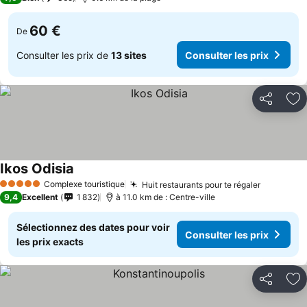
60 €
De
Consulter les prix de
13 sites
Consulter les prix
Partager
Aj
Ikos Odisia
Consulter les prix
Complexe touristique
Huit restaurants pour te régaler
Consulter
5 Étoiles
9,4
Excellent
1 832
à 11.0 km de : Centre-ville
Sélectionnez des dates pour voir
Consulter les prix
les prix exacts
Partager
Aj