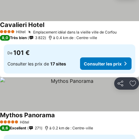
Cavalieri Hotel
Consulter les prix
Hôtel
Emplacement idéal dans la vieille ville de Corfou
Consulter
4 Étoiles
8,0
Très bien
3 822
à 0.4 km de : Centre-ville
101 €
De
Consulter les prix de
17 sites
Consulter les prix
Partager
Aj
Mythos Panorama
Consulter les prix
Hôtel
5 Étoiles
8,6
Excellent
271
à 0.2 km de : Centre-ville