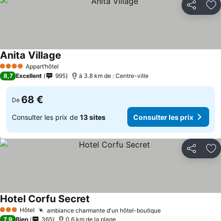
Partager
Aj
Anita Village
Consulter les prix
Appart’hôtel
4 Étoiles
8,7
Excellent
995
à 3.8 km de : Centre-ville
68 €
De
Consulter les prix de
13 sites
Consulter les prix
Partager
Aj
Hotel Corfu Secret
Consulter les prix
Hôtel
ambiance charmante d'un hôtel-boutique
Consulter les pr
3 Étoiles
7,9
Bien
365
0.6 km de la plage