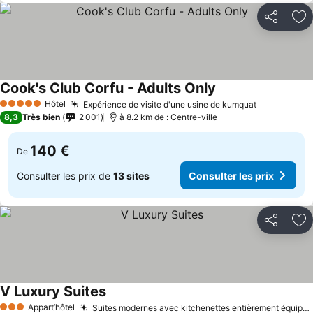
Partager
Aj
Cook's Club Corfu - Adults Only
Consulter les prix
Hôtel
Expérience de visite d'une usine de kumquat
Consulter l
5 Étoiles
8,3
Très bien
2 001
à 8.2 km de : Centre-ville
140 €
De
Consulter les prix de
13 sites
Consulter les prix
Partager
Aj
V Luxury Suites
Consulter les prix
Appart’hôtel
Suites modernes avec kitchenettes entièrement équipées
3 Étoiles