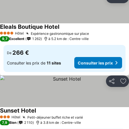
Partager
Aj
Eleals Boutique Hotel
Consulter les prix
Hôtel
Expérience gastronomique sur place
Consulter les prix
4 Étoiles
9,7
Excellent
1 262
à 5.2 km de : Centre-ville
266 €
De
Consulter les prix de
11 sites
Consulter les prix
Partager
Aj
Sunset Hotel
Consulter les prix
Hôtel
Petit-déjeuner buffet riche et varié
Consulter les prix
3 Étoiles
7,9
Bien
2 110
à 3.8 km de : Centre-ville