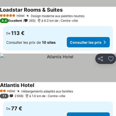
Loadstar Rooms & Suites
Consulter les prix
Hôtel
Design moderne aux palettes neutres
Consulter les pr
5 Étoiles
9,4
Excellent
265
à 6.3 km de : Centre-ville
113 €
De
Consulter les prix de
10 sites
Consulter les prix
Partager
Aj
Atlantis Hotel
Consulter les prix
Hôtel
Hébergements adaptés aux familles
Consulter les prix
2 Étoiles
7,1
2 658
à 1.0 km de : Centre-ville
77 €
De