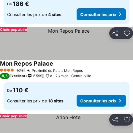
186 €
De
Consulter les prix de
4 sites
Consulter les prix
Choix populaire
Partager
Aj
Mon Repos Palace
Consulter les prix
Hôtel
Proximité du Palais Mon Repos
Consulter les prix
4 Étoiles
8,5
Excellent
6 599
à 1.2 km de : Centre-ville
110 €
De
Consulter les prix de
18 sites
Consulter les prix
Choix populaire
Partager
Aj