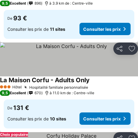
9,5
Excellent
896
à 3.9 km de : Centre-ville
93 €
De
Consulter les prix de
11 sites
Consulter les prix
Partager
Aj
La Maison Corfu - Adults Only
Consulter les prix
Hôtel
Hospitalité familiale personnalisée
Consulter les prix
3 Étoiles
9,5
Excellent
670
à 11.0 km de : Centre-ville
131 €
De
Consulter les prix de
10 sites
Consulter les prix
Choix populaire