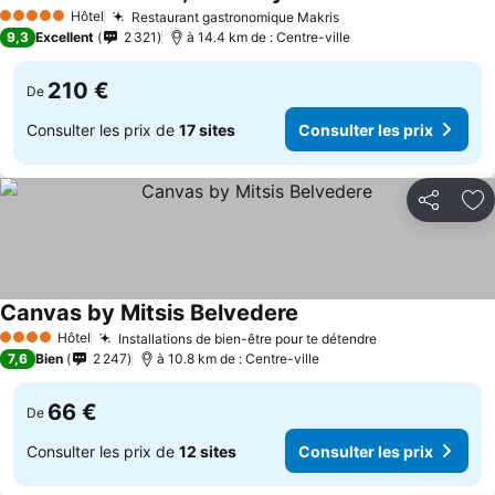
Consulter les prix
Hôtel
Restaurant gastronomique Makris
Consulter les prix
5 Étoiles
9,3
Excellent
2 321
à 14.4 km de : Centre-ville
210 €
De
Consulter les prix de
17 sites
Consulter les prix
Partager
Aj
Canvas by Mitsis Belvedere
Consulter les prix
Hôtel
Installations de bien-être pour te détendre
Consulter les 
4 Étoiles
7,6
Bien
2 247
à 10.8 km de : Centre-ville
66 €
De
Consulter les prix de
12 sites
Consulter les prix