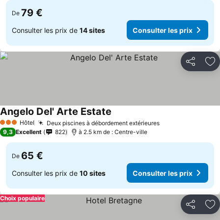
79 €
De
Consulter les prix de
14 sites
Consulter les prix
Partager
Aj
Angelo Del' Arte Estate
Consulter les prix
Hôtel
Deux piscines à débordement extérieures
Consulter les pr
3 Étoiles
9,3
Excellent
822
à 2.5 km de : Centre-ville
65 €
De
Consulter les prix de
10 sites
Consulter les prix
Choix populaire
Partager
Aj