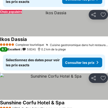
les prix exacts
Choix populaire
Partager
Aj
Ikos Dassia
Consulter les prix
Complexe touristique
Cuisine gastronomique dans huit restaurants
5 Étoiles
9,7
Excellent
5 834
0.2 km de la plage
Sélectionnez des dates pour voir
Consulter les prix
les prix exacts
Partager
Aj
Sunshine Corfu Hotel & Spa
Consulter les prix