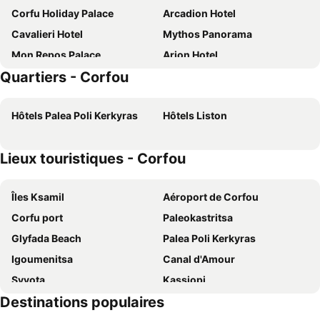
Corfu Holiday Palace
Arcadion Hotel
Cavalieri Hotel
Mythos Panorama
Mon Repos Palace
Arion Hotel
Quartiers - Corfou
Sunshine Corfu Hotel & Spa
Hotel Corfu Secret
Konstantinoupolis
Silver Bay Hotel
Hôtels Palea Poli Kerkyras
Hôtels Liston
Ionian Arches
Loadstar Rooms & Suites
Atlantis Hotel
Bella Venezia
Lieux touristiques - Corfou
Valmar Corfu
Eleals Boutique Hotel
Sunset Hotel
Angelo Del' Arte Estate
Îles Ksamil
Aéroport de Corfou
Hotel Bretagne
Elite Corfu - Adults Friendly
Corfu port
Paleokastritsa
Fiori Hotel
Kerkyra Blue Hotel & Spa by Louis Hotels
Glyfada Beach
Palea Poli Kerkyras
Alexandros Corfu
Corfu Mare Hotel
Igoumenitsa
Canal d'Amour
City Marina
Acanthus blue
Syvota
Kassiopi
The Calliston
Palotel Luxury Hotel
Destinations populaires
Aqualand Corfu
Benitses
Locandiera
Siora Vittoria Boutique Hotel