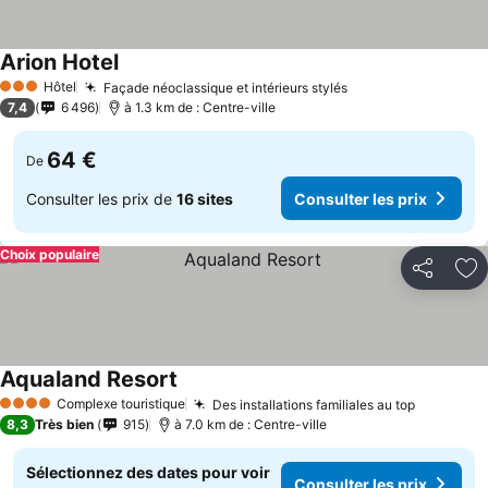
Arion Hotel
Consulter les prix
Hôtel
Façade néoclassique et intérieurs stylés
Consulter les pri
3 Étoiles
7,4
6 496
à 1.3 km de : Centre-ville
64 €
De
Consulter les prix de
16 sites
Consulter les prix
Choix populaire
Partager
Aj
Aqualand Resort
Consulter les prix
Complexe touristique
Des installations familiales au top
Consulter
4 Étoiles
8,3
Très bien
915
à 7.0 km de : Centre-ville
Sélectionnez des dates pour voir
Consulter les prix