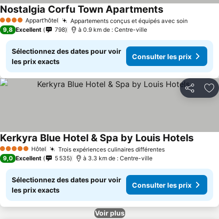
Nostalgia Corfu Town Apartments
Consulter les p
Appart’hôtel
Appartements conçus et équipés avec soin
Consulte
4 Étoiles
9,8
Excellent
798
à 0.9 km de : Centre-ville
Sélectionnez des dates pour voir
Consulter les prix
les prix exacts
Partager
Aj
Kerkyra Blue Hotel & Spa by Louis Hotels
Consult
Hôtel
Trois expériences culinaires différentes
Consulter les p
5 Étoiles
9,0
Excellent
5 535
à 3.3 km de : Centre-ville
Sélectionnez des dates pour voir
Consulter les prix
les prix exacts
Voir plus