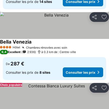
Consulter les prix de
14 sites
Consulter les prix
Partager
Aj
Bella Venezia
Consulter les prix
Hôtel
Chambres rénovées avec soin
Consulter les prix
4 Étoiles
9,4
Excellent
2 936
à 0.3 km de : Centre-ville
287 €
De
Consulter les prix de
8 sites
Consulter les prix
Choix populaire
Partager
Aj