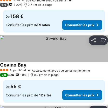
Hôtel
Spa Aphrodite avec vue sur la mer
Consulter les prix
4 Étoiles
6,6
4 097
0.7 km de la plage
158 €
De
Consulter les prix de
9 sites
Consulter les prix
Partager
Aj
Govino Bay
Consulter les prix
Appart’hôtel
Appartements avec vue sur la mer Ionienne
Consulter 
3 Étoiles
7,9
Bien
1 880
0.2 km de la plage
55 €
De
Consulter les prix de
12 sites
Consulter les prix