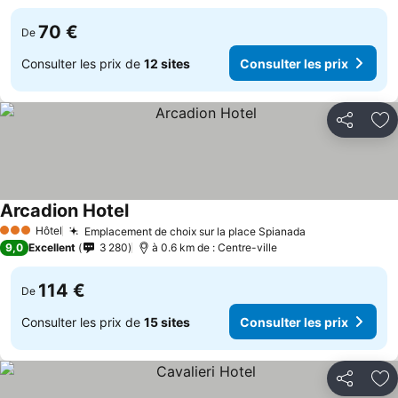
70 €
De
Consulter les prix de
12 sites
Consulter les prix
Partager
Aj
Arcadion Hotel
Consulter les prix
Hôtel
Emplacement de choix sur la place Spianada
Consulter les 
3 Étoiles
9,0
Excellent
3 280
à 0.6 km de : Centre-ville
114 €
De
Consulter les prix de
15 sites
Consulter les prix
Partager
Aj