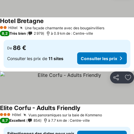
Hotel Bretagne
Consulter les prix
Hôtel
Une façade charmante avec des bougainvilliers
Consulter les
2 Étoiles
8,2
Très bien
2 979
à 0.9 km de : Centre-ville
86 €
De
Consulter les prix de
11 sites
Consulter les prix
Partager
Aj
Elite Corfu - Adults Friendly
Consulter les prix
Hôtel
Vues panoramiques sur la baie de Kommeno
Consulter les 
3 Étoiles
8,7
Excellent
854
à 7.7 km de : Centre-ville
Sélectionnez des dates pour voir