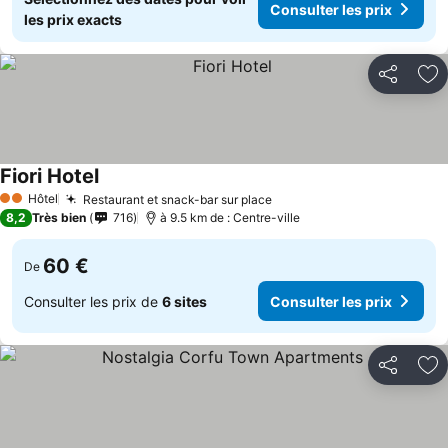
Consulter les prix
les prix exacts
Partager
Aj
Fiori Hotel
Consulter les prix
Hôtel
Restaurant et snack-bar sur place
Consulter les prix
2 Étoiles
8,2
Très bien
716
à 9.5 km de : Centre-ville
60 €
De
Consulter les prix de
6 sites
Consulter les prix
Partager
Aj