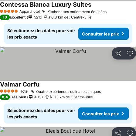
Contessa Bianca Luxury Suites
Consulter les prix
Appart’hôtel
Kitchenettes entièrement équipées
Consulter les
5 Étoiles
10
Excellent
521
à 0.3 km de : Centre-ville
Sélectionnez des dates pour voir
Consulter les prix
les prix exacts
Partager
Aj
Valmar Corfu
Consulter les prix
Hôtel
Quatre expériences culinaires uniques
Consulter les p
5 Étoiles
8,4
Très bien
403
à 11.1 km de : Centre-ville
Sélectionnez des dates pour voir
Consulter les prix
les prix exacts