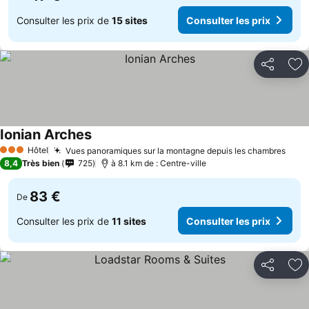
Consulter les prix de
15 sites
Consulter les prix
Partager
Aj
Ionian Arches
Consulter les prix
Hôtel
Vues panoramiques sur la montagne depuis les chambres
Cons
3 Étoiles
8,4
Très bien
725
à 8.1 km de : Centre-ville
83 €
De
Consulter les prix de
11 sites
Consulter les prix
Partager
Aj