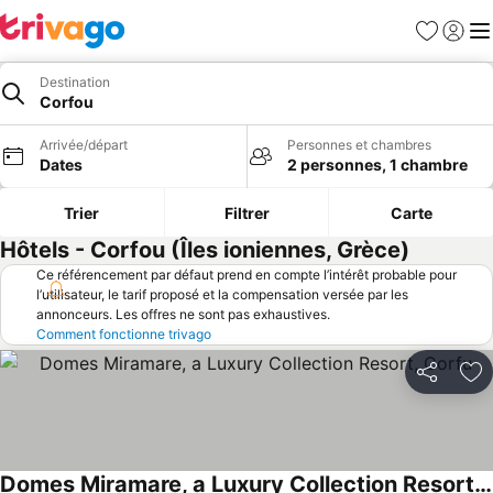
Favoris
Se con
Me
Destination
Corfou
Arrivée/départ
Personnes et chambres
Dates
2 personnes, 1 chambre
Trier
Filtrer
Carte
Hôtels - Corfou (Îles ioniennes, Grèce)
Ce référencement par défaut prend en compte l’intérêt probable pour
l’utilisateur, le tarif proposé et la compensation versée par les
annonceurs. Les offres ne sont pas exhaustives.
Comment fonctionne trivago
Partager
Aj
Domes Miramare, a Luxury Collection Resort, Corfu