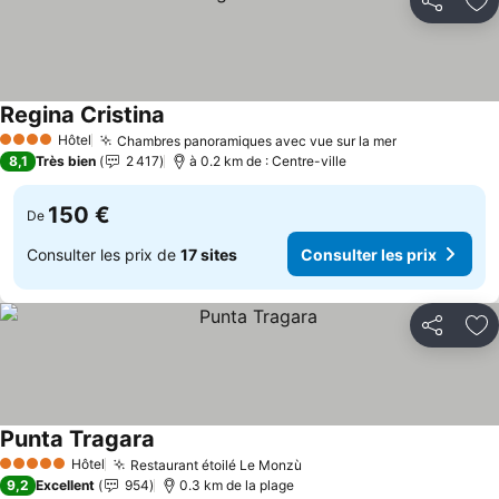
Partager
Aj
Regina Cristina
Hôtel
Chambres panoramiques avec vue sur la mer
4 Étoiles
8,1
Très bien
2 417
à 0.2 km de : Centre-ville
150 €
De
Consulter les prix de
17 sites
Consulter les prix
Partager
Aj
Punta Tragara
Hôtel
Restaurant étoilé Le Monzù
5 Étoiles
9,2
Excellent
954
0.3 km de la plage