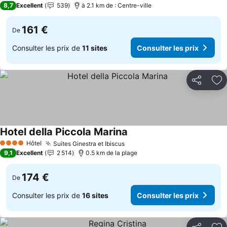
8,7
Excellent
539
à 2.1 km de : Centre-ville
161 €
De
Consulter les prix de
11 sites
Consulter les prix
Partager
Aj
Hotel della Piccola Marina
Hôtel
Suites Ginestra et Ibiscus
4 Étoiles
9,1
Excellent
2 514
0.5 km de la plage
174 €
De
Consulter les prix de
16 sites
Consulter les prix