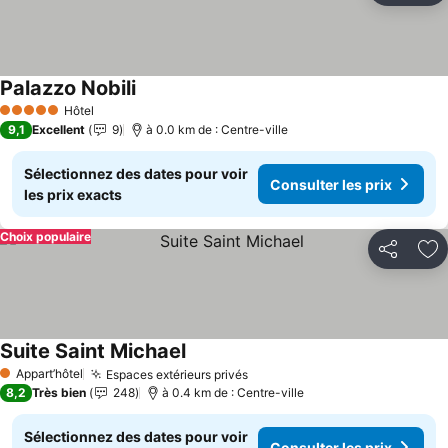
Palazzo Nobili
Hôtel
5 Étoiles
9,1
Excellent
9
à 0.0 km de : Centre-ville
Sélectionnez des dates pour voir
Consulter les prix
les prix exacts
Choix populaire
Partager
Aj
Suite Saint Michael
Appart’hôtel
Espaces extérieurs privés
1 Étoiles
8,2
Très bien
248
à 0.4 km de : Centre-ville
Sélectionnez des dates pour voir
Consulter les prix