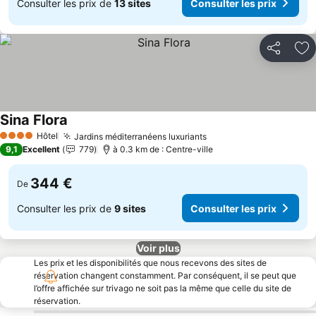
Consulter les prix de
13 sites
Consulter les prix
Partager
Aj
Sina Flora
Hôtel
Jardins méditerranéens luxuriants
4 Étoiles
9,1
Excellent
779
à 0.3 km de : Centre-ville
344 €
De
Consulter les prix de
9 sites
Consulter les prix
Voir plus
Les prix et les disponibilités que nous recevons des sites de
réservation changent constamment. Par conséquent, il se peut que
l’offre affichée sur trivago ne soit pas la même que celle du site de
réservation.