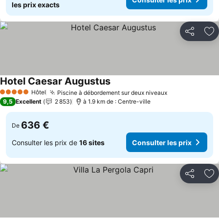
les prix exacts
Partager
Aj
Hotel Caesar Augustus
Hôtel
Piscine à débordement sur deux niveaux
5 Étoiles
9,5
Excellent
2 853
à 1.9 km de : Centre-ville
636 €
De
Consulter les prix de
16 sites
Consulter les prix
Partager
Aj