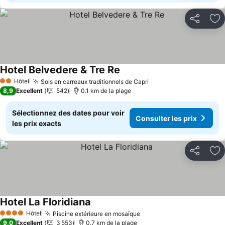
Partager
Aj
Hotel Belvedere & Tre Re
Hôtel
Sols en carreaux traditionnels de Capri
2 Étoiles
8,9
Excellent
542
0.1 km de la plage
Sélectionnez des dates pour voir
Consulter les prix
les prix exacts
Partager
Aj
Hotel La Floridiana
Hôtel
Piscine extérieure en mosaïque
4 Étoiles
9,0
Excellent
3 553
0.7 km de la plage