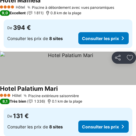
Hotel Mamela
Hôtel
Piscine à débordement avec vues panoramiques
4 Étoiles
9,0
Excellent
1 811
0.8 km de la plage
394 €
De
Consulter les prix de
8 sites
Consulter les prix
Partager
Aj
Hotel Palatium Mari
Hôtel
Piscine extérieure saisonnière
3 Étoiles
8,1
Très bien
1 336
0.1 km de la plage
131 €
De
Consulter les prix de
8 sites
Consulter les prix