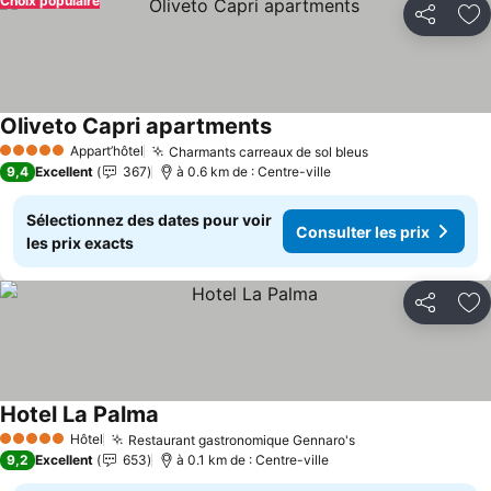
Choix populaire
Partager
Aj
Oliveto Capri apartments
Appart’hôtel
Charmants carreaux de sol bleus
5 Étoiles
9,4
Excellent
367
à 0.6 km de : Centre-ville
Sélectionnez des dates pour voir
Consulter les prix
les prix exacts
Partager
Aj
Hotel La Palma
Hôtel
Restaurant gastronomique Gennaro's
5 Étoiles
9,2
Excellent
653
à 0.1 km de : Centre-ville