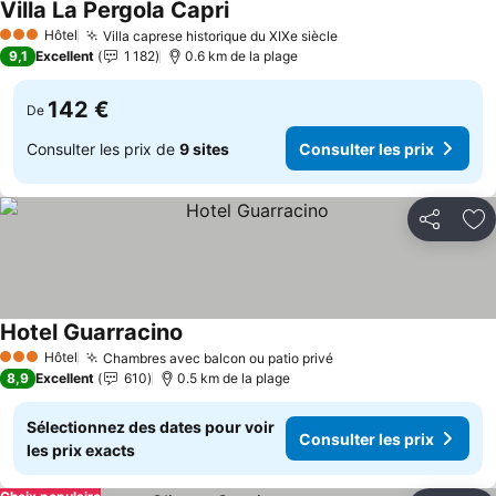
Villa La Pergola Capri
Hôtel
Villa caprese historique du XIXe siècle
3 Étoiles
9,1
Excellent
1 182
0.6 km de la plage
142 €
De
Consulter les prix de
9 sites
Consulter les prix
Partager
Aj
Hotel Guarracino
Hôtel
Chambres avec balcon ou patio privé
3 Étoiles
8,9
Excellent
610
0.5 km de la plage
Sélectionnez des dates pour voir
Consulter les prix
les prix exacts