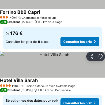
Fortino B&B Capri
Hôtel
Charmante terrasse fleurie
3 Étoiles
8,9
Excellent
630
0.3 km de la plage
176 €
De
Consulter les prix de
9 sites
Consulter les prix
Partager
Aj
Hotel Villa Sarah
Hôtel
Piscine extérieure avec hydromassage
4 Étoiles
8,9
Excellent
839
à 0.5 km de : Centre-ville
Sélectionnez des dates pour voir
Consulter les prix