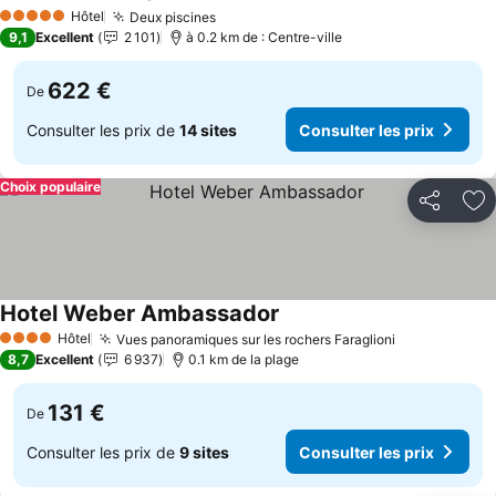
Hôtel
Deux piscines
5 Étoiles
9,1
Excellent
2 101
à 0.2 km de : Centre-ville
622 €
De
Consulter les prix de
14 sites
Consulter les prix
Choix populaire
Partager
Aj
Hotel Weber Ambassador
Hôtel
Vues panoramiques sur les rochers Faraglioni
4 Étoiles
8,7
Excellent
6 937
0.1 km de la plage
131 €
De
Consulter les prix de
9 sites
Consulter les prix