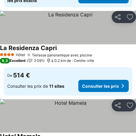
les prix exacts
Partager
Aj
La Residenza Capri
Hôtel
Terrasse panoramique avec piscine
4 Étoiles
9,3
Excellent
2 091
à 0.2 km de : Centre-ville
514 €
De
Consulter les prix de
11 sites
Consulter les prix
Partager
Aj