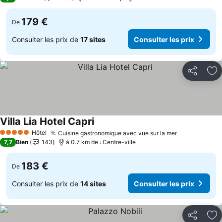
179 €
De
Consulter les prix de
17 sites
Consulter les prix
Partager
Aj
Villa Lia Hotel Capri
Hôtel
Cuisine gastronomique avec vue sur la mer
5 Étoiles
7,7
Bien
143
à 0.7 km de : Centre-ville
183 €
De
Consulter les prix de
14 sites
Consulter les prix
Partager
Aj