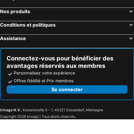
Florence, Toscane Hôtels
Palerme, Sicile Hôtels
Nos produits
Venise, Vénétie Hôtels
Bologne, Emilie-Romagne Hôtels
Catane, Sicile Hôtels
Bari, Pouilles Hôtels
Conditions et politiques
Assistance
Connectez-vous pour bénéficier des
avantages réservés aux membres
Personnalisez votre expérience
Offres fidélité et Prix membres
Se connecter
trivago N.V.
, Kesselstraße 5 – 7, 40221 Düsseldorf, Allemagne
Copyright 2026 trivago | Tous droits réservés.