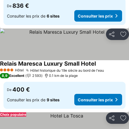
836 €
De
Consulter les prix de
6 sites
Consulter les prix
Partager
Aj
Relais Maresca Luxury Small Hotel
Hôtel
Hôtel historique du 19e siècle au bord de l'eau
4 Étoiles
8,9
Excellent
2 593
0.1 km de la plage
400 €
De
Consulter les prix de
9 sites
Consulter les prix
Choix populaire
Partager
Aj