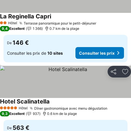
La Reginella Capri
Hôtel
Terrasse panoramique pour le petit-déjeuner
2 Étoiles
9,4
Excellent
1 366
0.7 km de la plage
146 €
De
Consulter les prix de
10 sites
Consulter les prix
Partager
Aj
Hotel Scalinatella
Hôtel
Dîner gastronomique avec menu dégustation
5 Étoiles
9,3
Excellent
937
0.6 km de la plage
563 €
De