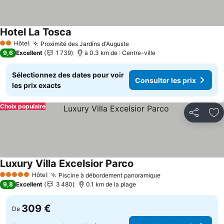
Hotel La Tosca
Hôtel
Proximité des Jardins d'Auguste
2 Étoiles
9,6
Excellent
1 739
à 0.3 km de : Centre-ville
Sélectionnez des dates pour voir
Consulter les prix
les prix exacts
Choix populaire
Partager
Aj
Luxury Villa Excelsior Parco
Hôtel
Piscine à débordement panoramique
5 Étoiles
9,8
Excellent
3 480
0.1 km de la plage
309 €
De