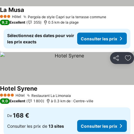
La Musa
Hôtel
Pergola de style Capri sur la terrasse commune
3 Étoiles
9,2
Excellent
355
0.5 km de la plage
Sélectionnez des dates pour voir
Consulter les prix
les prix exacts
Partager
Aj
Hotel Syrene
Hôtel
Restaurant La Limonaia
4 Étoiles
9,0
Excellent
1 800
à 0.3 km de : Centre-ville
168 €
De
Consulter les prix de
13 sites
Consulter les prix