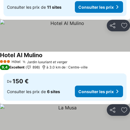
Consulter les prix de
11 sites
Consulter les prix
Partager
Aj
Hotel Al Mulino
Hôtel
Jardin luxuriant et verger
3 Étoiles
9,4
Excellent
898
à 3.0 km de : Centre-ville
150 €
De
Consulter les prix de
6 sites
Consulter les prix
Partager
Aj