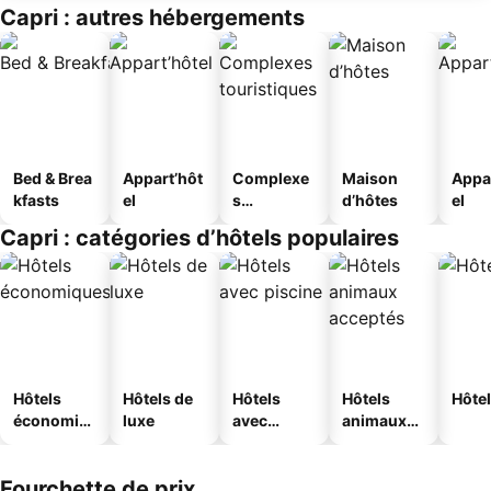
Capri : autres hébergements
Bed & Brea
Appart’hôt
Complexe
Maison
Appa
kfasts
el
s
d’hôtes
el
touristique
Capri : catégories d’hôtels populaires
s
Hôtels
Hôtels de
Hôtels
Hôtels
Hôtel
économiq
luxe
avec
animaux
ues
piscine
acceptés
Fourchette de prix