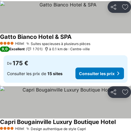
Partager
Aj
Gatto Bianco Hotel & SPA
Hôtel
Suites spacieuses à plusieurs pièces
4 Étoiles
9,0
Excellent
1 701
à 0.1 km de : Centre-ville
175 €
De
Consulter les prix de
15 sites
Consulter les prix
Partager
Aj
Capri Bougainville Luxury Boutique Hotel
Hôtel
Design authentique de style Capri
4 Étoiles