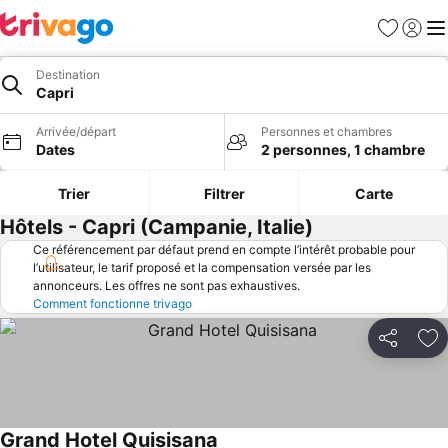
Favoris
Se con
Me
Destination
Capri
Arrivée/départ
Personnes et chambres
Dates
2 personnes, 1 chambre
Trier
Filtrer
Carte
Hôtels - Capri (Campanie, Italie)
Ce référencement par défaut prend en compte l’intérêt probable pour
l’utilisateur, le tarif proposé et la compensation versée par les
annonceurs. Les offres ne sont pas exhaustives.
Comment fonctionne trivago
Partager
Aj
Grand Hotel Quisisana