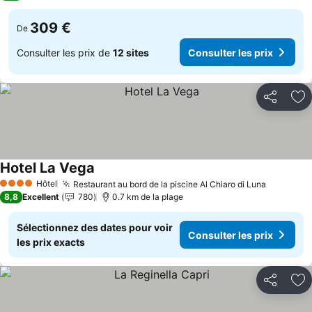
309 €
De
Consulter les prix de
12 sites
Consulter les prix
Partager
Aj
Hotel La Vega
Hôtel
Restaurant au bord de la piscine Al Chiaro di Luna
4 Étoiles
8,8
Excellent
780
0.7 km de la plage
Sélectionnez des dates pour voir
Consulter les prix
les prix exacts
Partager
Aj