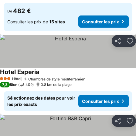
482 €
De
Consulter les prix de
15 sites
Consulter les prix
Partager
Aj
Hotel Esperia
Hôtel
Chambres de style méditerranéen
3 Étoiles
7,8
Bien
409
0.8 km de la plage
Sélectionnez des dates pour voir
Consulter les prix
les prix exacts
Partager
Aj