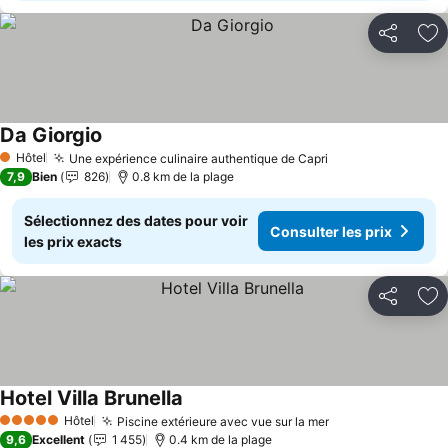
Partager
Aj
Da Giorgio
Hôtel
Une expérience culinaire authentique de Capri
1 Étoiles
7,9
Bien
826
0.8 km de la plage
Sélectionnez des dates pour voir
Consulter les prix
les prix exacts
Partager
Aj
Hotel Villa Brunella
Hôtel
Piscine extérieure avec vue sur la mer
5 Étoiles
9,6
Excellent
1 455
0.4 km de la plage