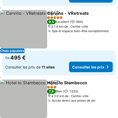
Cervino - VRetreats
Partager
Ajouter à mes favoris
5 Étoiles
9,5
Excellent
964
à 1.4 km de : Centre-ville
Spa et espace bien-être exceptionnels
Choix populaire
495 €
De
Consulter les prix de
11 sites
Consulter les prix
Hotel lo Stambecco
Partager
Ajouter à mes favoris
3 Étoiles
7,9
Bien
1 635
à 2.0 km de : Centre-ville
Accès direct aux pistes de ski