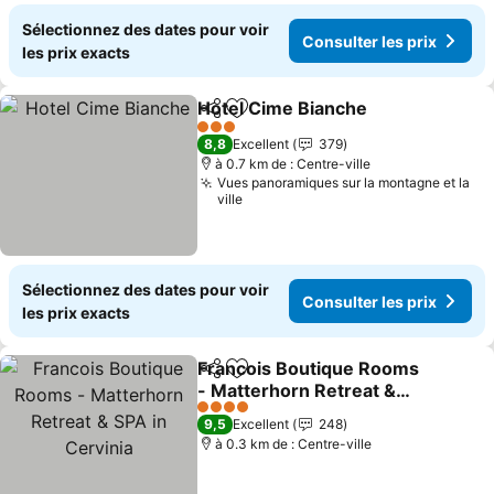
Sélectionnez des dates pour voir
Consulter les prix
les prix exacts
Hotel Cime Bianche
Partager
Ajouter à mes favoris
3 Étoiles
8,8
Excellent
379
à 0.7 km de : Centre-ville
Vues panoramiques sur la montagne et la
ville
Sélectionnez des dates pour voir
Consulter les prix
les prix exacts
Francois Boutique Rooms
Partager
Ajouter à mes favoris
- Matterhorn Retreat &
SPA in Cervinia
4 Étoiles
9,5
Excellent
248
à 0.3 km de : Centre-ville