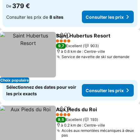
379 €
De
Consulter les prix de
8 sites
Consulter les prix
Saint Hubertus Resort
Partager
Ajouter à mes favoris
4 Étoiles
9,7
Excellent
903
à 0.6 km de : Centre-ville
Service de navette de ski sur demande
Choix populaire
Sélectionnez des dates pour voir
Consulter les prix
les prix exacts
Aux Pieds du Roi
Partager
Ajouter à mes favoris
4 Étoiles
9,5
Excellent
193
à 0.2 km de : Centre-ville
Accès aux remontées mécaniques à deux
pas