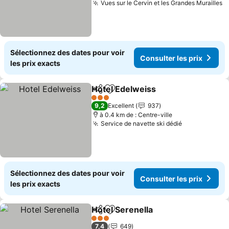
Vues sur le Cervin et les Grandes Murailles
Sélectionnez des dates pour voir
Consulter les prix
les prix exacts
Hotel Edelweiss
Partager
Ajouter à mes favoris
3 Étoiles
9,2
Excellent
937
à 0.4 km de : Centre-ville
Service de navette ski dédié
Sélectionnez des dates pour voir
Consulter les prix
les prix exacts
Hotel Serenella
Partager
Ajouter à mes favoris
3 Étoiles
7,4
649