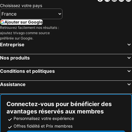
Turin, Piémont Hôtels
Chamonix-Mont-Blanc, Auvergne-Rhône-Alpes Hôtels
Choisissez votre pays
Zermatt, Valais Hôtels
Morzine, Auvergne-Rhône-Alpes Hôtels
Tignes, Auvergne-Rhône-Alpes Hôtels
Stresa, Piémont Hôtels
Ajouter sur Google
Retrouvez facilement nos résultats :
Châtel, Auvergne-Rhône-Alpes Hôtels
Saint-Martin de-Belleville, Auvergne-Rhône-Alpes Hôtels
ajoutez trivago comme source
Saint-Gervais-les-Bains, Auvergne-Rhône-Alpes Hôtels
Rome, Latium Hôtels
préférée sur Google.
Entreprise
Milan, Lombardie Hôtels
Naples, Campanie Hôtels
Florence, Toscane Hôtels
Palerme, Sicile Hôtels
Nos produits
Venise, Vénétie Hôtels
Bologne, Emilie-Romagne Hôtels
Conditions et politiques
Catane, Sicile Hôtels
Bari, Pouilles Hôtels
Assistance
Connectez-vous pour bénéficier des
avantages réservés aux membres
Personnalisez votre expérience
Offres fidélité et Prix membres