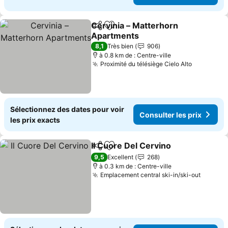
Cervinia – Matterhorn
Partager
Ajouter à mes favoris
Apartments
8,1
Très bien
906
à 0.8 km de : Centre-ville
Proximité du télésiège Cielo Alto
Sélectionnez des dates pour voir
Consulter les prix
les prix exacts
Il Cuore Del Cervino
Partager
Ajouter à mes favoris
9,5
Excellent
268
à 0.3 km de : Centre-ville
Emplacement central ski-in/ski-out