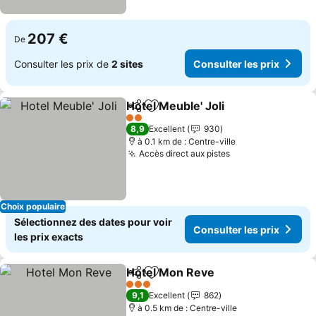
207 €
De
Consulter les prix de
2 sites
Consulter les prix
Hotel Meuble' Joli
Partager
Ajouter à mes favoris
2 Étoiles
8,9
Excellent
930
à 0.1 km de : Centre-ville
Accès direct aux pistes
Choix populaire
Sélectionnez des dates pour voir
Consulter les prix
les prix exacts
Hotel Mon Reve
Partager
Ajouter à mes favoris
3 Étoiles
9,1
Excellent
862
à 0.5 km de : Centre-ville