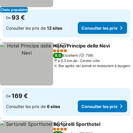
Choix populaire
93 €
De
Consulter les prix de
12 sites
Consulter les prix
Hotel Principe delle Nevi
Partager
Ajouter à mes favoris
4 Étoiles
9,0
Excellent
799
à 0.5 km de : Centre-ville
Bar après-ski animé et restaurant à burgers
169 €
De
Consulter les prix de
6 sites
Consulter les prix
Sertorelli Sporthotel
Partager
Ajouter à mes favoris
4 Étoiles