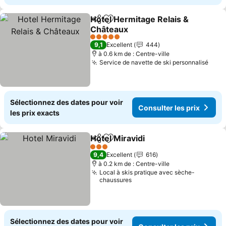
Hotel Hermitage Relais &
Partager
Ajouter à mes favoris
Châteaux
5 Étoiles
9,1
Excellent
444
à 0.6 km de : Centre-ville
Service de navette de ski personnalisé
Sélectionnez des dates pour voir
Consulter les prix
les prix exacts
Hotel Miravidi
Partager
Ajouter à mes favoris
3 Étoiles
9,4
Excellent
616
à 0.2 km de : Centre-ville
Local à skis pratique avec sèche-
chaussures
Sélectionnez des dates pour voir