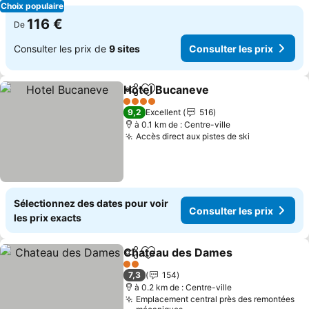
Choix populaire
116 €
De
Consulter les prix de
9 sites
Consulter les prix
Hotel Bucaneve
Partager
Ajouter à mes favoris
4 Étoiles
9,2
Excellent
516
à 0.1 km de : Centre-ville
Accès direct aux pistes de ski
Sélectionnez des dates pour voir
Consulter les prix
les prix exacts
Chateau des Dames
Partager
Ajouter à mes favoris
2 Étoiles
7,3
154
à 0.2 km de : Centre-ville
Emplacement central près des remontées