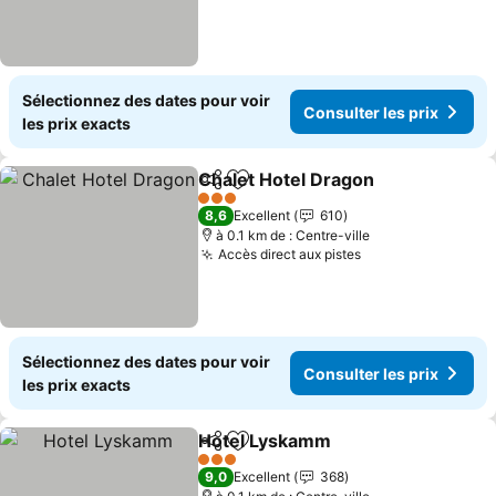
Sélectionnez des dates pour voir
Consulter les prix
les prix exacts
Chalet Hotel Dragon
Partager
Ajouter à mes favoris
3 Étoiles
8,6
Excellent
610
à 0.1 km de : Centre-ville
Accès direct aux pistes
Sélectionnez des dates pour voir
Consulter les prix
les prix exacts
Hotel Lyskamm
Partager
Ajouter à mes favoris
3 Étoiles
9,0
Excellent
368