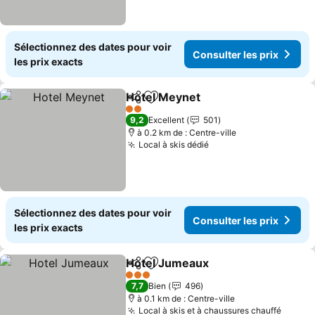
Sélectionnez des dates pour voir
Consulter les prix
les prix exacts
Hotel Meynet
Partager
Ajouter à mes favoris
2 Étoiles
9,2
Excellent
501
à 0.2 km de : Centre-ville
Local à skis dédié
Sélectionnez des dates pour voir
Consulter les prix
les prix exacts
Hotel Jumeaux
Partager
Ajouter à mes favoris
3 Étoiles
7,7
Bien
496
à 0.1 km de : Centre-ville
Local à skis et à chaussures chauffé