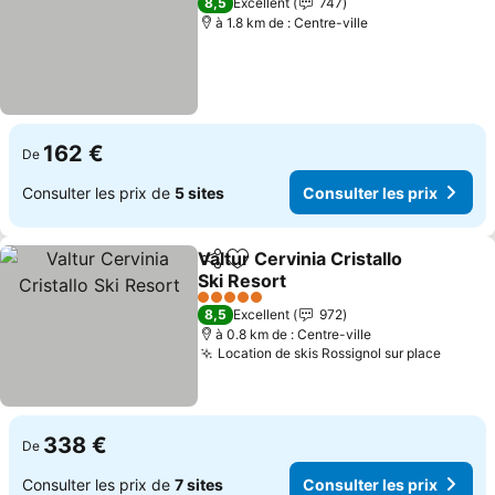
8,5
Excellent
747
à 1.8 km de : Centre-ville
162 €
De
Consulter les prix de
5 sites
Consulter les prix
Valtur Cervinia Cristallo
Partager
Ajouter à mes favoris
Ski Resort
5 Étoiles
8,5
Excellent
972
à 0.8 km de : Centre-ville
Location de skis Rossignol sur place
338 €
De
Consulter les prix de
7 sites
Consulter les prix