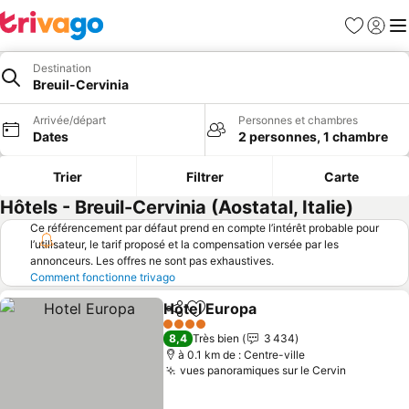
Favoris
Se con
Me
Destination
Breuil-Cervinia
Arrivée/départ
Personnes et chambres
Dates
2 personnes, 1 chambre
Trier
Filtrer
Carte
Hôtels - Breuil-Cervinia (Aostatal, Italie)
Ce référencement par défaut prend en compte l’intérêt probable pour
l’utilisateur, le tarif proposé et la compensation versée par les
annonceurs. Les offres ne sont pas exhaustives.
Comment fonctionne trivago
Hotel Europa
Partager
Ajouter à mes favoris
4 Étoiles
8,4
Très bien
3 434
à 0.1 km de : Centre-ville
vues panoramiques sur le Cervin