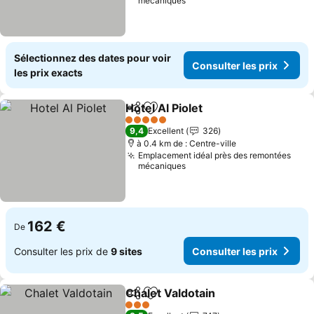
mécaniques
Sélectionnez des dates pour voir
Consulter les prix
les prix exacts
Hotel Al Piolet
Partager
Ajouter à mes favoris
5 Étoiles
9,4
Excellent
326
à 0.4 km de : Centre-ville
Emplacement idéal près des remontées
mécaniques
162 €
De
Consulter les prix de
9 sites
Consulter les prix
Chalet Valdotain
Partager
Ajouter à mes favoris
3 Étoiles