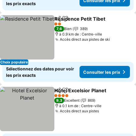
Consulter les prix
les prix exacts
Residence Petit Tibet
Partager
Ajouter à mes favoris
2 Étoiles
7,6
Bien
389
à 0.9 km de : Centre-ville
Accès direct aux pistes de ski
Choix populaire
Sélectionnez des dates pour voir
Consulter les prix
les prix exacts
Hotel Excelsior Planet
Partager
Ajouter à mes favoris
4 Étoiles
9,3
Excellent
869
à 0.1 km de : Centre-ville
Accès direct aux pistes