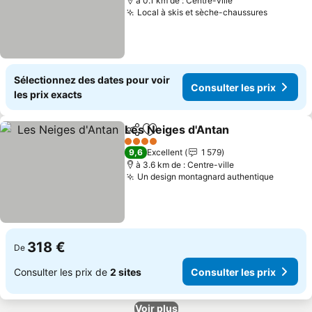
à 0.1 km de : Centre-ville
Local à skis et sèche-chaussures
Sélectionnez des dates pour voir
Consulter les prix
les prix exacts
Les Neiges d'Antan
Partager
Ajouter à mes favoris
4 Étoiles
9,6
Excellent
1 579
à 3.6 km de : Centre-ville
Un design montagnard authentique
318 €
De
Consulter les prix de
2 sites
Consulter les prix
Voir plus