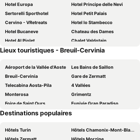
Hotel Europa
Hotel Principe delle Nevi
Sertorelli Sporthotel
Hotel Petit Palais
Cervino - VRetreats
Hotel lo Stambecco
Hotel Bucaneve
Chateau des Dames
Hotel Al Piolet
Chalet Valdotain
Lieux touristiques - Breuil-Cervinia
Valtur Cervinia Cristallo Ski Resort
Il Cuore Del Cervino
Hotel Breuil
Art Hotel Grivola
Aéroport de la Vallée d'Aoste
Les Bains de Saillon
Hotel Cime Bianche
Francois Boutique Rooms - Matterhorn Retreat & SPA in Cervinia
Breuil-Cervinia
Gare de Zermatt
Hotel Meuble' Joli
Hotel Mon Reve
Telecabina Aosta-Pila
4 Vallées
Hotel Edelweiss
Hotel Serenella
Monterosa
Grimentz
Hotiday Room Collection - Cervinia
Hotel Perruquet
Foire de Saint Ours
Funivie Gran Paradiso
Hotel Hermitage Relais & Châteaux
Hotel Miravidi
Destinations populaires
Col du Grand-Saint-Bernard
Cascate di ghiaccio Valnontey
Hotel Excelsior Planet
Hotel Meynet
Casino de la Vallée
Pic du Cervin
Hotel Jumeaux
Chalet Hotel Dragon
Hôtels Turin
Hôtels Chamonix-Mont-Blanc
Festival de la ville de Verbier
Courmayeur et Grandes Jorasses
Hotel Lyskamm
Les Neiges d'Antan
Hôtels Zermatt
Hôtels Morzine
Zinal
Valle D'Aosta Festival