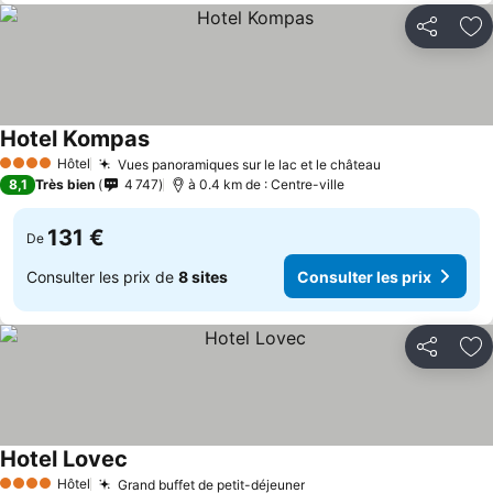
Partager
Aj
Hotel Kompas
Hôtel
Vues panoramiques sur le lac et le château
4 Étoiles
8,1
Très bien
4 747
à 0.4 km de : Centre-ville
131 €
De
Consulter les prix de
8 sites
Consulter les prix
Partager
Aj
Hotel Lovec
Hôtel
Grand buffet de petit-déjeuner
4 Étoiles