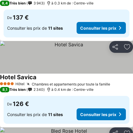
8,4
Très bien
3 943
à 0.3 km de : Centre-ville
137 €
De
Consulter les prix de
11 sites
Consulter les prix
Partager
Aj
Hotel Savica
Hôtel
Chambres et appartements pour toute la famille
4 Étoiles
8,1
Très bien
2 340
à 0.4 km de : Centre-ville
126 €
De
Consulter les prix de
11 sites
Consulter les prix