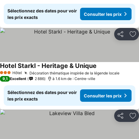
Sélectionnez des dates pour voir
Consulter les prix
les prix exacts
Partager
Aj
Hotel Starkl - Heritage & Unique
Hôtel
Décoration thématique inspirée de la légende locale
3 Étoiles
9,1
Excellent
2 886
à 1.6 km de : Centre-ville
Sélectionnez des dates pour voir
Consulter les prix
les prix exacts
Partager
Aj