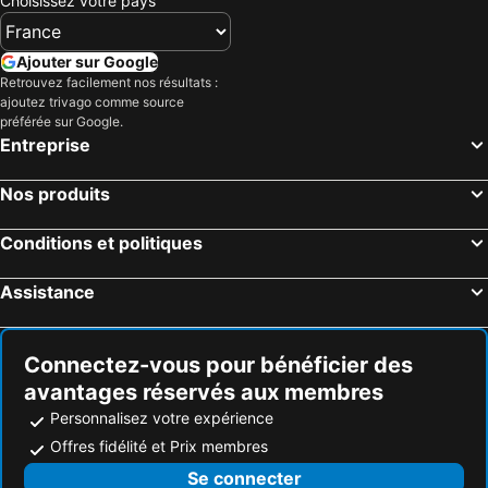
Choisissez votre pays
Lignano Sabbiadoro, Frioul Vénétie julienne Hôtels
Laybach, Osrednjeslovenska Hôtels
Trieste, Frioul Vénétie julienne Hôtels
Piran, Obalno-kraška Hôtels
Ajouter sur Google
Koper, Obalno-kraška Hôtels
Grado, Frioul Vénétie julienne Hôtels
Retrouvez facilement nos résultats :
ajoutez trivago comme source
Bad Kleinkirchheim, Carinthie Hôtels
Kranjska Gora, Gorenjska Hôtels
préférée sur Google.
Bovec, Goriška Hôtels
Portorož, Obalno-kraška Hôtels
Entreprise
Bohinj, Gorenjska Hôtels
Izola, Obalno-kraška Hôtels
Nos produits
Conditions et politiques
Assistance
Connectez-vous pour bénéficier des
avantages réservés aux membres
Personnalisez votre expérience
Offres fidélité et Prix membres
Se connecter