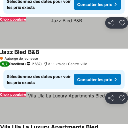
Sélectionnez des dates pour voir
Consulter les prix
les prix exacts
Choix populaire
Partager
Aj
Jazz Bled B&B
Auberge de jeunesse
1 Étoiles
9,7
Excellent
2 687
à 1.1 km de : Centre-ville
Sélectionnez des dates pour voir
Consulter les prix
les prix exacts
Choix populaire
Partager
Aj
Vila Ula La Luxury Apartments Bled