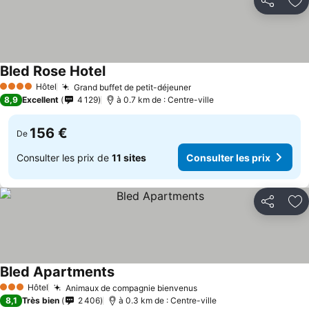
Partager
Aj
Bled Rose Hotel
Hôtel
Grand buffet de petit-déjeuner
4 Étoiles
8,9
Excellent
4 129
à 0.7 km de : Centre-ville
156 €
De
Consulter les prix de
11 sites
Consulter les prix
Partager
Aj
Bled Apartments
Hôtel
Animaux de compagnie bienvenus
3 Étoiles
8,1
Très bien
2 406
à 0.3 km de : Centre-ville