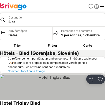
Favoris
Se con
Me
Destination
Bled
Arrivée/départ
Personnes et chambres
Dates
2 personnes, 1 chambre
Trier
Filtrer
Carte
Hôtels - Bled (Gorenjska, Slovénie)
Ce référencement par défaut prend en compte l’intérêt probable pour
l’utilisateur, le tarif proposé et la compensation versée par les
annonceurs. Les offres ne sont pas exhaustives.
Comment fonctionne trivago
Partager
Aj
Hotel Triglav Bled