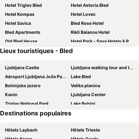
Hotel Triglav Bled
Hotel Astoria Bled
Hotel Kompas
Hotel Lovec
Hotel Savica
Bled Rose Hotel
Bled Apartments
Rikli Balance Hotel
Old Bled House
Hotel Park - Sava Hotels & Resorts
Lieux touristiques - Bled
Grand Hotel Toplice
Bled Paradise Apartments
Vila Bled
Ribno Alpine Hotel
Ljubljana Castle
Ljubljana walking tour and tourist train ride
Nature Hotel Lukanc
Hotel Park - Sava Hotels & Resorts
Aéroport Ljubljana Jože Pučnik
Lake Bled
Rooms & Apartments Pr Matjon
Hotel Starkl - Heritage & Unique
Bohinjsko jezero
Velika planina
Penzion Pibernik
ECO Boutique Hotel AMS Beagle
Kanin
Ljubljana Center
Guesthouse Kolinska
Glamping Houses J-Max
Triglav National Park
Lake Bohinj
Apartmaji Mezan
Sava Hotels & Resorts - Hotel Trst
Destinations populaires
Bus station Ljubljana
Lacs de Fusine
Adora Luxury Hotel
House Klasika
Château de Bled
Bohinj Vodni Park
Vila Preseren
Penzion Mayer
Hôtels Laybach
Hôtels Trieste
Logarska dolina
Vogel
Farm Stay Dolinar Krainer
Tourist farm Mulej
Hôtels Koper
Hôtels Grado