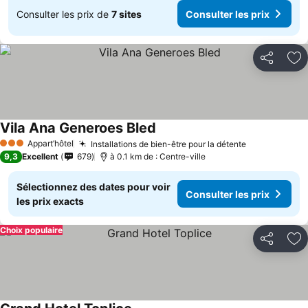
Consulter les prix de
7 sites
Consulter les prix
Partager
Aj
Vila Ana Generoes Bled
Appart’hôtel
Installations de bien-être pour la détente
3 Étoiles
9,3
Excellent
679
à 0.1 km de : Centre-ville
Sélectionnez des dates pour voir
Consulter les prix
les prix exacts
Choix populaire
Partager
Aj