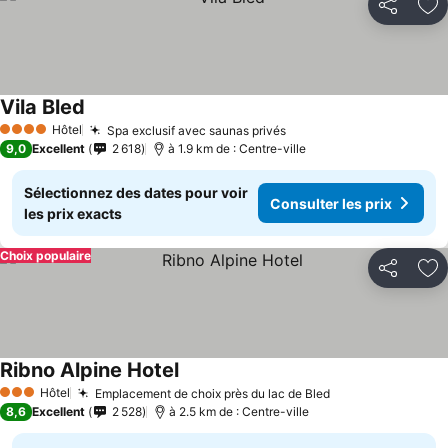
Partager
Aj
Vila Bled
Hôtel
Spa exclusif avec saunas privés
4 Étoiles
9,0
Excellent
2 618
à 1.9 km de : Centre-ville
Sélectionnez des dates pour voir
Consulter les prix
les prix exacts
Choix populaire
Partager
Aj
Ribno Alpine Hotel
Hôtel
Emplacement de choix près du lac de Bled
3 Étoiles
8,6
Excellent
2 528
à 2.5 km de : Centre-ville