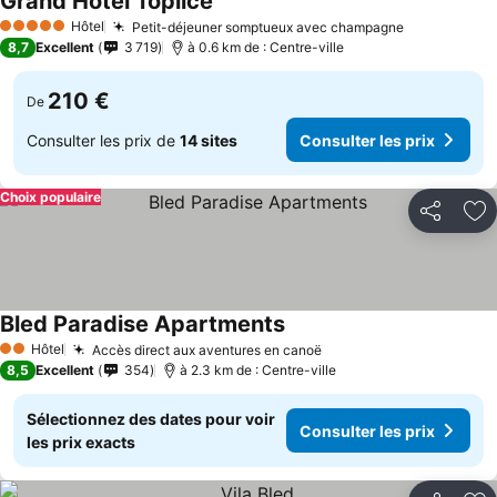
Grand Hotel Toplice
Hôtel
Petit-déjeuner somptueux avec champagne
5 Étoiles
8,7
Excellent
3 719
à 0.6 km de : Centre-ville
210 €
De
Consulter les prix de
14 sites
Consulter les prix
Choix populaire
Partager
Aj
Bled Paradise Apartments
Hôtel
Accès direct aux aventures en canoë
2 Étoiles
8,5
Excellent
354
à 2.3 km de : Centre-ville
Sélectionnez des dates pour voir
Consulter les prix
les prix exacts