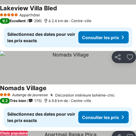
Lakeview Villa Bled
Appart’hôtel
5 Étoiles
9,1
Excellent
296
à 2.4 km de : Centre-ville
Sélectionnez des dates pour voir
Consulter les prix
les prix exacts
Partager
Aj
Nomads Village
Auberge de jeunesse
Décoration intérieure bohème-chic
3 Étoiles
8,2
Très bien
175
à 9.8 km de : Centre-ville
Sélectionnez des dates pour voir
Consulter les prix
les prix exacts
Choix populaire