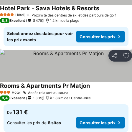
Hotel Park - Sava Hotels & Resorts
Hôtel
Proximité des centres de ski et des parcours de golf
4 Étoiles
8,8
Excellent
8 475
1.2 km de la plage
Sélectionnez des dates pour voir
Consulter les prix
les prix exacts
Partager
Aj
Rooms & Apartments Pr Matjon
Hôtel
Accès relaxant au sauna
3 Étoiles
9,4
Excellent
1 335
à 1.8 km de : Centre-ville
131 €
De
Consulter les prix de
8 sites
Consulter les prix