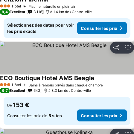
Hôtel
Piscine naturelle en plein air
3 Étoiles
9,4
Excellent
3 116
à 1.4 km de : Centre-ville
Sélectionnez des dates pour voir
Consulter les prix
les prix exacts
Partager
Aj
ECO Boutique Hotel AMS Beagle
Hôtel
Bains à remous privés dans chaque chambre
3 Étoiles
9,7
Excellent
643
à 3.3 km de : Centre-ville
153 €
De
Consulter les prix de
5 sites
Consulter les prix