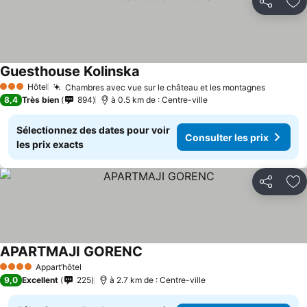
Partager
Aj
Guesthouse Kolinska
Hôtel
Chambres avec vue sur le château et les montagnes
3 Étoiles
8,4
Très bien
894
à 0.5 km de : Centre-ville
Sélectionnez des dates pour voir
Consulter les prix
les prix exacts
Partager
Aj
APARTMAJI GORENC
Appart’hôtel
4 Étoiles
9,0
Excellent
225
à 2.7 km de : Centre-ville