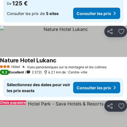
125 €
De
Consulter les prix de
5 sites
Consulter les prix
Partager
Aj
Nature Hotel Lukanc
Hôtel
Vues panoramiques sur la montagne et les collines
3 Étoiles
9,2
Excellent
2 372
à 2.1 km de : Centre-ville
Sélectionnez des dates pour voir
Consulter les prix
les prix exacts
Choix populaire
Partager
Aj