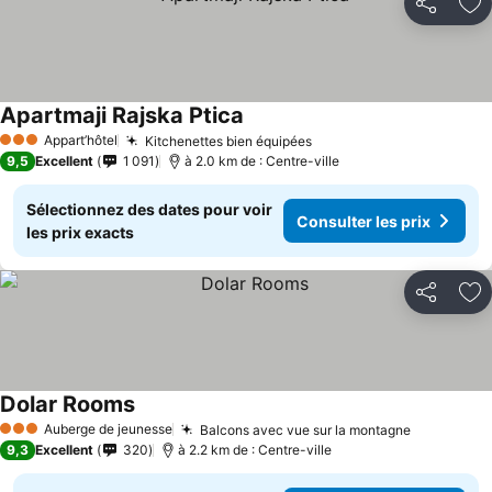
Partager
Aj
Apartmaji Rajska Ptica
Appart’hôtel
Kitchenettes bien équipées
3 Étoiles
9,5
Excellent
1 091
à 2.0 km de : Centre-ville
Sélectionnez des dates pour voir
Consulter les prix
les prix exacts
Partager
Aj
Dolar Rooms
Auberge de jeunesse
Balcons avec vue sur la montagne
3 Étoiles
9,3
Excellent
320
à 2.2 km de : Centre-ville