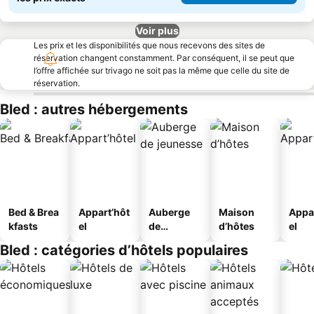
Voir plus
Les prix et les disponibilités que nous recevons des sites de
réservation changent constamment. Par conséquent, il se peut que
l’offre affichée sur trivago ne soit pas la même que celle du site de
réservation.
Bled : autres hébergements
Bed & Brea
Appart’hôt
Auberge
Maison
Appa
kfasts
el
de
d’hôtes
el
jeunesse
Bled : catégories d’hôtels populaires