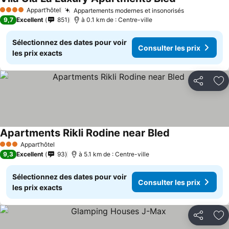
Appart’hôtel
Appartements modernes et insonorisés
4 Étoiles
9,7
Excellent
851
à 0.1 km de : Centre-ville
Sélectionnez des dates pour voir
Consulter les prix
les prix exacts
Partager
Aj
Apartments Rikli Rodine near Bled
Appart’hôtel
3 Étoiles
9,3
Excellent
93
à 5.1 km de : Centre-ville
Sélectionnez des dates pour voir
Consulter les prix
les prix exacts
Partager
Aj