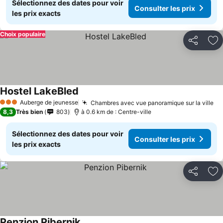
Sélectionnez des dates pour voir
Consulter les prix
les prix exacts
Choix populaire
Partager
Aj
Hostel LakeBled
Auberge de jeunesse
Chambres avec vue panoramique sur la ville
3 Étoiles
8,3
Très bien
803
à 0.6 km de : Centre-ville
Sélectionnez des dates pour voir
Consulter les prix
les prix exacts
Partager
Aj
Penzion Pibernik