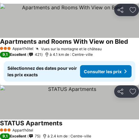
Partager
Aj
Apartments and Rooms With View on Bled
Appart’hôtel
Vues sur la montagne et le château
3 Étoiles
9,1
Excellent
421
à 4.1 km de : Centre-ville
Sélectionnez des dates pour voir
Consulter les prix
les prix exacts
Partager
Aj
STATUS Apartments
Appart’hôtel
3 Étoiles
9,1
Excellent
75
à 2.4 km de : Centre-ville