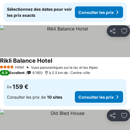
Sélectionnez des dates pour voir
Consulter les prix
les prix exacts
Partager
Aj
Rikli Balance Hotel
Hôtel
Vues panoramiques sur le lac et les Alpes
4 Étoiles
8,9
Excellent
6 180
à 0.5 km de : Centre-ville
159 €
De
Consulter les prix de
10 sites
Consulter les prix
Partager
Aj