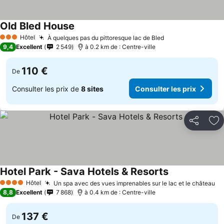
Old Bled House
Hôtel
À quelques pas du pittoresque lac de Bled
3 Étoiles
9,4
Excellent
2 549
à 0.2 km de : Centre-ville
110 €
De
Consulter les prix de
8 sites
Consulter les prix
Partager
Aj
Hotel Park - Sava Hotels & Resorts
Hôtel
Un spa avec des vues imprenables sur le lac et le château
4 Étoiles
8,8
Excellent
7 868
à 0.4 km de : Centre-ville
137 €
De