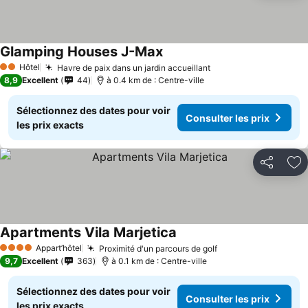
Glamping Houses J-Max
Hôtel
Havre de paix dans un jardin accueillant
2 Étoiles
8,9
Excellent
44
à 0.4 km de : Centre-ville
Sélectionnez des dates pour voir
Consulter les prix
les prix exacts
Partager
Aj
Apartments Vila Marjetica
Appart’hôtel
Proximité d'un parcours de golf
4 Étoiles
9,7
Excellent
363
à 0.1 km de : Centre-ville
Sélectionnez des dates pour voir
Consulter les prix
les prix exacts