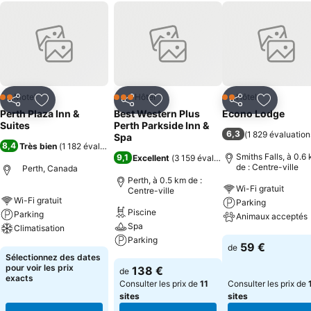
Motel
Hôtel
Hôtel
2 Étoiles
3 Étoiles
2 Étoiles
Partager
Ajouter à mes favoris
Partager
Ajouter à mes favoris
Partager
Ajouter à
Perth Plaza Inn &
Best Western Plus
Econo Lodge
Suites
Perth Parkside Inn &
6,3
(
1 829 évaluation
Spa
8,4
Très bien
(
1 182 évaluations
)
Smiths Falls, à 0.6
9,1
Excellent
(
3 159 évaluations
)
de : Centre-ville
Perth, Canada
Perth, à 0.5 km de :
Wi-Fi gratuit
Centre-ville
Wi-Fi gratuit
Parking
Piscine
Parking
Animaux acceptés
Spa
Climatisation
Parking
Consulter les pri
59 €
de
Consulter les prix
Sélectionnez des dates
Consulter les prix
pour voir les prix
138 €
de
exacts
Consulter les prix de
11
Consulter les prix de
sites
sites