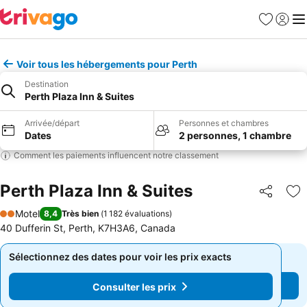
Favoris
Se con
Me
Voir tous les hébergements pour Perth
Destination
Perth Plaza Inn & Suites
Arrivée/départ
Personnes et chambres
Dates
2 personnes, 1 chambre
Comment les paiements influencent notre classement
Perth Plaza Inn & Suites
Partager
Aj
Motel
8,4
Très bien
(
1 182 évaluations
)
2 Étoiles
40 Dufferin St, Perth, K7H3A6, Canada
Sélectionnez des dates pour voir les prix exacts
Sélectionnez des dates pour voir les prix exacts
Consulter les prix
Consulter les prix