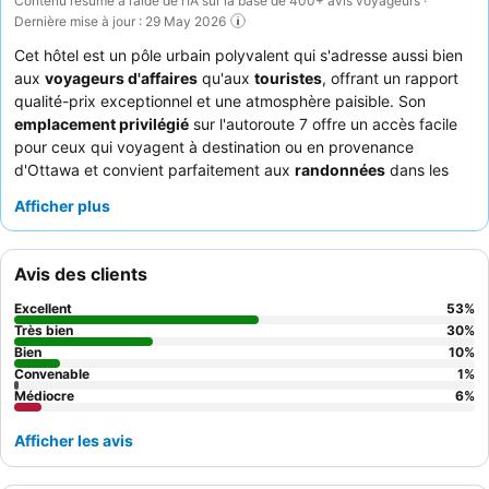
Contenu résumé à l’aide de l’IA sur la base de 400+ avis voyageurs ·
Dernière mise à jour : 29 May 2026
Cet hôtel est un pôle urbain polyvalent qui s'adresse aussi bien
aux
voyageurs d'affaires
qu'aux
touristes
, offrant un rapport
qualité-prix exceptionnel et une atmosphère paisible. Son
emplacement privilégié
sur l'autoroute 7 offre un accès facile
pour ceux qui voyagent à destination ou en provenance
d'Ottawa et convient parfaitement aux
randonnées
dans les
parcs provinciaux voisins. De nombreuses chambres
Afficher plus
comprennent un
réfrigérateur
et un
micro-ondes
, pour les
clients souhaitant préparer leurs repas. Les clients apprécient
constamment le
personnel
pour son amabilité et sa serviabilité
Avis des clients
exceptionnelles, ainsi que la commodité des nombreux
restaurants à proximité
. Pour un séjour plus calme, choisissez
Excellent
53
%
une chambre donnant sur le jardin.
Très bien
30
%
Bien
10
%
Convenable
1
%
Médiocre
6
%
Afficher les avis