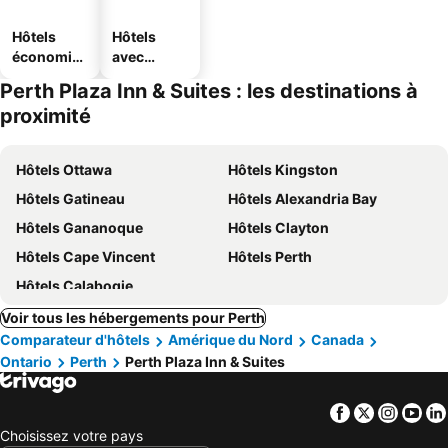
Hôtels
Hôtels
économiq
avec
ues
parking
Perth Plaza Inn & Suites : les destinations à
proximité
Hôtels Ottawa
Hôtels Kingston
Hôtels Gatineau
Hôtels Alexandria Bay
Hôtels Gananoque
Hôtels Clayton
Hôtels Cape Vincent
Hôtels Perth
Hôtels Calabogie
Voir tous les hébergements pour Perth
Comparateur d'hôtels
Amérique du Nord
Canada
Ontario
Perth
Perth Plaza Inn & Suites
Facebook
Twitter
Insta
Yo
Choisissez votre pays