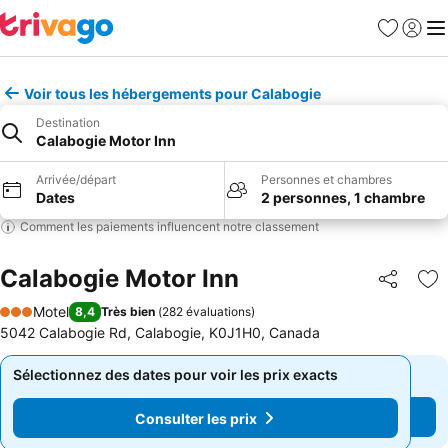
Favoris
Se con
Me
Voir tous les hébergements pour Calabogie
Destination
Calabogie Motor Inn
Arrivée/départ
Personnes et chambres
Dates
2 personnes, 1 chambre
Comment les paiements influencent notre classement
Calabogie Motor Inn
Partager
Aj
Motel
8,4
Très bien
(
282 évaluations
)
3 Étoiles
5042 Calabogie Rd, Calabogie, K0J1H0, Canada
Sélectionnez des dates pour voir les prix exacts
Sélectionnez des dates pour voir les prix exacts
Consulter les prix
Consulter les prix