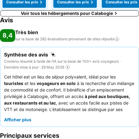
Consulter les prix
Consulter les prix
Consulter les prix
Voir tous les hébergements pour Calabogie
Avis
Très bien
8,4
sur la base de 282 évaluations provenant de sites
réputés
Synthèse des avis
Contenu résumé à l’aide de l’IA sur la base de 100+ avis voyageurs ·
Dernière mise à jour : 29 May 2026
Cet hôtel est un lieu de séjour polyvalent, idéal pour les
touristes
et les
voyageurs en solo
à la recherche d'un mélange
de commodité et de confort. Il bénéficie d'un emplacement
privilégié à Calabogie, offrant un accès
à pied aux boutiques,
aux restaurants et au lac
, avec un accès facile aux pistes de
VTT et de motoneige. L'établissement se distingue par ses
équipements pratiques, notamment des micro-ondes dans les
Afficher plus
chambres, des réfrigérateurs de bonne taille et une connexion
Internet StarLink
exceptionnellement rapide. Les clients
Principaux services
apprécient constamment l'
équipe de réception amicale et