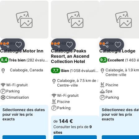
Motel
Hôtel
Hôtel
3 Étoiles
3 Étoiles
2 Étoiles
Partager
Ajouter à mes favoris
Partager
Ajouter à mes favoris
Partager
Ajouter à
Calabogie Motor Inn
Calabogie Peaks
Calabogie Lodge
Resort, an Ascend
8,4
9,2
Très bien
(
282 évaluations
)
Excellent
(
1 463 é
Collection Hotel
Calabogie, Canada
Calabogie, à 1.9 km
7,7
Bien
(
1 058 évaluations
)
Centre-ville
Calabogie, à 7.5 km de :
Wi-Fi gratuit
Piscine
Centre-ville
Parking
Spa
Wi-Fi gratuit
Climatisation
Parking
Piscine
Parking
Sélectionnez des dates
Sélectionnez des da
pour voir les prix
pour voir les prix
exacts
exacts
144 €
de
Consulter les prix de
9
sites