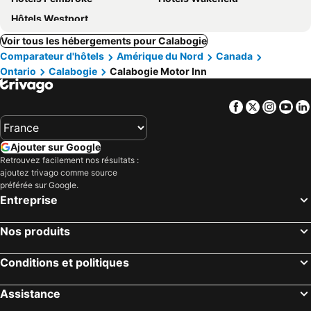
Hôtels Westport
Voir tous les hébergements pour Calabogie
Comparateur d'hôtels
Amérique du Nord
Canada
Ontario
Calabogie
Calabogie Motor Inn
Facebook
Twitter
Insta
Yo
Ajouter sur Google
Retrouvez facilement nos résultats :
ajoutez trivago comme source
préférée sur Google.
Entreprise
Nos produits
Conditions et politiques
Assistance