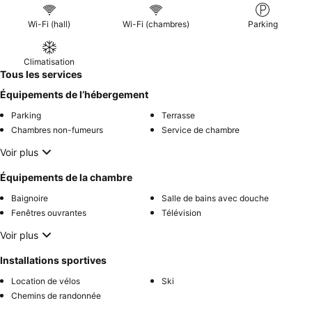
serviable
. Pour une expérience unique, pensez à utiliser
l'
espace feu de camp
dédié pour vous détendre en soirée.
Wi-Fi (hall)
Wi-Fi (chambres)
Parking
Climatisation
Tous les services
Équipements de l’hébergement
Parking
Terrasse
Chambres non-fumeurs
Service de chambre
Voir plus
Équipements de la chambre
Baignoire
Salle de bains avec douche
Fenêtres ouvrantes
Télévision
Voir plus
Installations sportives
Location de vélos
Ski
Chemins de randonnée