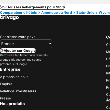
Voir tous les hébergements pour Story
Comparateur d'hôtels
Amérique du Nord
Etats-Unis
Wyom
Choisissez votre pays
Co
Co
Ajouter sur Google
Me
Retrouvez facilement nos résultats :
Dé
ajoutez trivago comme source
préférée sur Google.
Pr
Entreprise
In
À propos de nous
Pr
Emplois
Pr
Relations investisseurs
Co
Presse
A
Nos produits
Ce