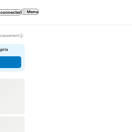
Menu
 connecter
 classement
 prix