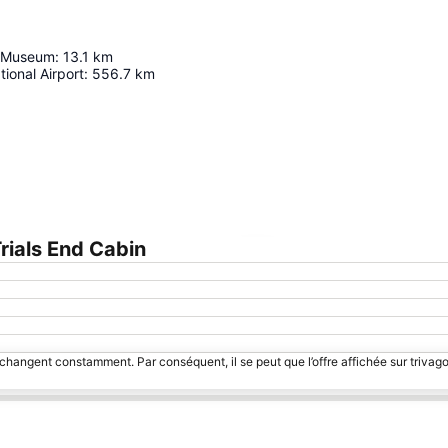
l Museum
:
13.1
km
tional Airport
:
556.7
km
rials End Cabin
Agrandir la carte
 changent constamment. Par conséquent, il se peut que l’offre affichée sur trivago