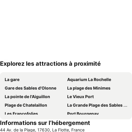
Explorez les attractions à proximité
Agrandir la carte
La gare
Aquarium La Rochelle
Gare des Sables d'Olonne
La plage des Minimes
La pointe de l'Aiguillon
Le Vieux Port
Plage de Chatelaillon
La Grande Plage des Sables d'Olonne
Les Francofolies
Port Bourgenay
Informations sur l’hébergement
Piscine d'eau de mer du Remblai
Châtelaillon
44 Av. de la Plage, 17630, La Flotte, France
Plage de Boyardville
Port de Plaisance des Minimes