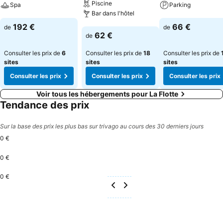
Piscine
Spa
Parking
Bar dans l'hôtel
Consulter les prix
Consulter les pri
192 €
66 €
de
de
Consulter les prix
62 €
de
Consulter les prix de
6
Consulter les prix de
18
Consulter les prix de
sites
sites
sites
Consulter les prix
Consulter les prix
Consulter les prix
Voir tous les hébergements pour La Flotte
Tendance des prix
Sur la base des prix les plus bas sur trivago au cours des 30 derniers jours
0 €
0 €
0 €