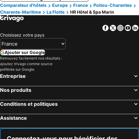
Comparateur d'hôtels
Europe
France
Poitou-Charentes
Charente-Maritime
La Flotte
HR Hôtel & Spa Marin
Facebook
Twitter
Insta
Yo
Choisissez votre pays
Ajouter sur Google
Retrouvez facilement nos résultats :
ajoutez trivago comme source
préférée sur Google.
Entreprise
Nos produits
Conditions et politiques
Assistance
Connectez-vous pour bénéficier des