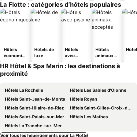
La Flotte : catégories d’hôtels populaires
Hôtels
Hôtels de
Hôtels
Hôtels
Hôtel
économiq
luxe
avec
animaux
ues
piscine
acceptés
HR Hôtel & Spa Marin : les destinations à
proximité
Hôtels La Rochelle
Hôtels Les Sables d'Olonne
Hôtels Saint-Jean-de-Monts
Hôtels Royan
Hôtels Saint-Hilaire-de-Riez
Hôtels Saint-Gilles-Croix-de-Vie
Hôtels Saint-Palais-sur-Mer
Hôtels Les Mathes
Hôtels La Tranche-sur-Mer
Voir tous les hébergements pour La Flotte