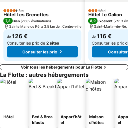
Phare de Chassiron
La baie de Cayola
Hôtel
Hôtel
Rochefort-Saint-Agnant Airport
Les Rues à Arcades
4 Étoiles
3 Étoiles
Hôtel Les Grenettes
Hôtel Le Galion
Cathédrale St Louis
Bowling La Rochelle
7,8
8,9
Bien
(
2 682 évaluations
)
Excellent
(
2 913 év
Sainte Marie de Ré, à 3.5 km de : Centre-ville
Saint-Martin-de-Ré, à
126 €
116 €
de
de
Consulter les prix de
2 sites
Consulter les prix 
Consulter les prix
Consulter 
Voir tous les hébergements pour La Flotte
La Flotte : autres hébergements
Hôtel
Bed & Brea
Appart’hôt
Maison
Appa
kfasts
el
d’hôtes
el