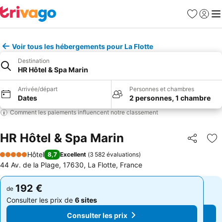
Favoris
Se con
Me
Voir tous les hébergements pour La Flotte
Destination
HR Hôtel & Spa Marin
Arrivée/départ
Personnes et chambres
Dates
2 personnes, 1 chambre
Comment les paiements influencent notre classement
HR Hôtel & Spa Marin
Partager
Aj
Hôtel
8,7
Excellent
(
3 582 évaluations
)
5 Étoiles
44 Av. de la Plage, 17630, La Flotte, France
192 €
192 €
de
de
Consulter les prix de
6 sites
Consulter les prix de
6 sites
Consulter les prix
Consulter les prix