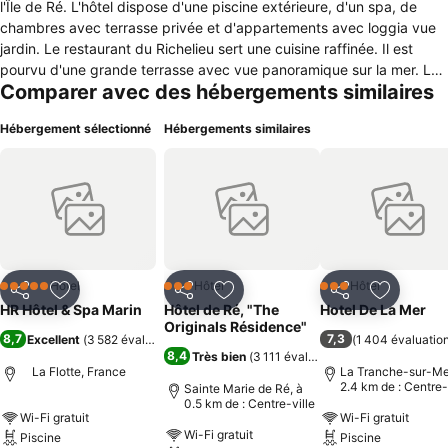
l'Île de Ré. L'hôtel dispose d'une piscine extérieure, d'un spa, de
chambres avec terrasse privée et d'appartements avec loggia vue
jardin. Le restaurant du Richelieu sert une cuisine raffinée. Il est
pourvu d'une grande terrasse avec vue panoramique sur la mer. Le
Comparer avec des hébergements similaires
spa de l'hôtel vous permettra de profiter d'une gamme de
programmes de bien-être et de soins de beauté, mais aussi du
Hébergement sélectionné
Hébergements similaires
sauna et du centre de remise en forme. L'Hôtel Le Richelieu met
gratuitement à votre disposition une connexion Wi-Fi. L'hôtel
dispose d'un parking privatif et surveillé au prix de 8 € par nuit.
L'hôtel se trouve à seulement 20 minutes en voiture de l'aéroport de
La Rochelle - Île de Ré.
Hôtel
Hôtel
Hôtel
5 Étoiles
3 Étoiles
3 Étoiles
Partager
Ajouter à mes favoris
Partager
Ajouter à mes favoris
Partager
Ajouter à
HR Hôtel & Spa Marin
Hôtel de Ré, "The
Hotel De La Mer
Originals Résidence"
8,7
7,3
Excellent
(
3 582 évaluations
)
(
1 404 évaluatio
8,4
Très bien
(
3 111 évaluations
)
La Flotte, France
La Tranche-sur-Mer
2.4 km de : Centre-
Sainte Marie de Ré, à
0.5 km de : Centre-ville
Wi-Fi gratuit
Wi-Fi gratuit
Wi-Fi gratuit
Piscine
Piscine