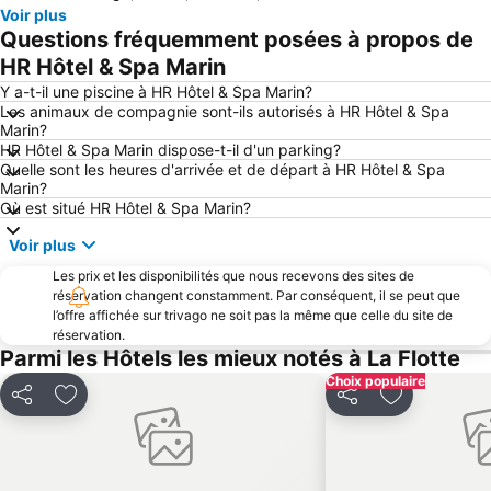
Voir plus
Aéroport de La Rochelle - île de Ré
Plage de Chef de Baie
Questions fréquemment posées à propos de
Port Olona
Grande Plage
HR Hôtel & Spa Marin
Grande Plage de La Tranche - Mer
Hôtel de Ville de La Rochelle
Y a-t-il une piscine à HR Hôtel & Spa Marin?
Les animaux de compagnie sont-ils autorisés à HR Hôtel & Spa
Plage de l'Espérance
Port de La Guittière
Marin?
HR Hôtel & Spa Marin dispose-t-il d'un parking?
La Grière
Gare de Surgères
Quelle sont les heures d'arrivée et de départ à HR Hôtel & Spa
Port de plaisance de Rochefort
Le marathon de la Rochelle
Marin?
Où est situé HR Hôtel & Spa Marin?
Les Conches
Le remblai des Sables d'Olonne
Voir plus
La plage de Couarde-sur-Mer
Plage de la Concurrence
Les prix et les disponibilités que nous recevons des sites de
Plage de Marennes
Plage de Gatseau
réservation changent constamment. Par conséquent, il se peut que
Le Grand Pavois
l'Ile de Ré Bridge
l’offre affichée sur trivago ne soit pas la même que celle du site de
réservation.
Plage du Veillon
Le Petit Rocher
Parmi les Hôtels les mieux notés à La Flotte
Rivedoux-Plage
Plage des Huttes
Choix populaire
Partager
Ajouter à mes favoris
Partager
Ajouter à m
Golf de la Prée
Place de la Liberté
Petite Plage
Hôtel de ville des Sables d'Olonne
La plage de la Conche
Corderie Royale