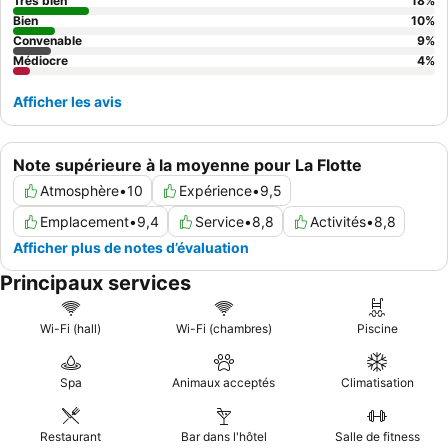
véritablement luxueux, pensez à réserver une suite avec
vue
Très bien
18
%
sur la mer
Bien
et terrasse privée.
10
%
Convenable
9
%
Médiocre
4
%
Afficher les avis
Note supérieure à la moyenne pour La Flotte
Atmosphère
•
10
Expérience
•
9,5
Emplacement
•
9,4
Service
•
8,8
Activités
•
8,8
Afficher plus de notes d’évaluation
Principaux services
Wi-Fi (hall)
Wi-Fi (chambres)
Piscine
Spa
Animaux acceptés
Climatisation
Restaurant
Bar dans l'hôtel
Salle de fitness