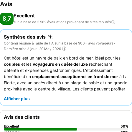
Avis
Excellent
8,7
sur la base de 3 582 évaluations provenant de sites
réputés
Synthèse des avis
Contenu résumé à l’aide de l’IA sur la base de 900+ avis voyageurs ·
Dernière mise à jour : 29 May 2026
Cet hôtel est un havre de paix en bord de mer, idéal pour les
couples
et les
voyageurs en quête de luxe
recherchant
détente et expériences gastronomiques. L'établissement
bénéficie d'un
emplacement exceptionnel en front de mer
à La
Flotte, avec un accès direct à une plage de sable et une grande
proximité avec le centre du village. Les clients peuvent profiter
du superbe
spa
, doté d'un sauna, d'un jacuzzi, d'un bassin froid
Afficher plus
et d'une piscine d'eau salée, ou se détendre dans la paisible
piscine extérieure chauffée. Le personnel attentif et
professionnel est constamment salué, et le
buffet du petit-
Avis des clients
déjeuner
ainsi que le
restaurant gastronomique
sont mis en
avant pour leur qualité et leurs plats inventifs. Pour un séjour
Excellent
59
%