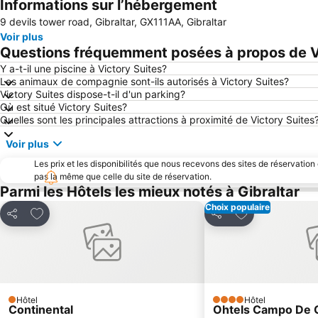
Informations sur l’hébergement
9 devils tower road, Gibraltar, GX111AA, Gibraltar
Voir plus
Questions fréquemment posées à propos de V
Y a-t-il une piscine à Victory Suites?
Les animaux de compagnie sont-ils autorisés à Victory Suites?
Victory Suites dispose-t-il d'un parking?
Où est situé Victory Suites?
Quelles sont les principales attractions à proximité de Victory Suites
Voir plus
Les prix et les disponibilités que nous recevons des sites de réservation
pas la même que celle du site de réservation.
Parmi les Hôtels les mieux notés à Gibraltar
Choix populaire
Ajouter à mes favoris
Ajouter à mes f
Partager
Partager
Hôtel
Hôtel
1 Étoiles
4 Étoiles
Continental
Ohtels Campo De G