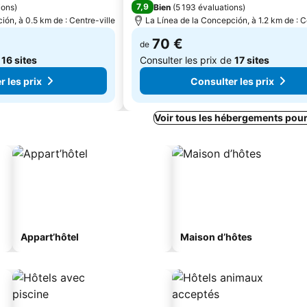
7,9
ions
)
Bien
(
5 193 évaluations
)
ión, à 0.5 km de : Centre-ville
La Línea de la Concepción, à 1.2 km de : C
70 €
de
e
16 sites
Consulter les prix de
17 sites
 les prix
Consulter les prix
Voir tous les hébergements pour
Appart’hôtel
Maison d’hôtes