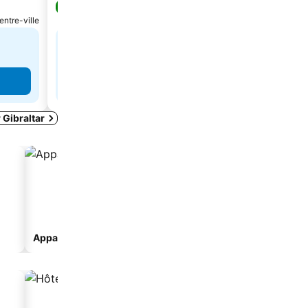
9,2
Excellent
(
2 951 évaluations
)
entre-ville
La Línea de la Concepción, à 0.7 km de : Centre-ville
143 €
de
Consulter les prix de
2 sites
Consulter les prix
 Gibraltar
Appart’hôtel