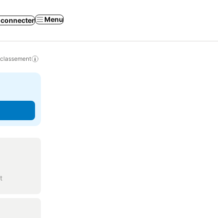
Menu
 connecter
 classement
t