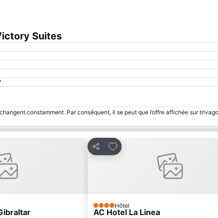
ictory Suites
?
 changent constamment. Par conséquent, il se peut que l’offre affichée sur trivago
avoris
Ajouter à mes favoris
Partager
Hôtel
4 Étoiles
ibraltar
AC Hotel La Linea