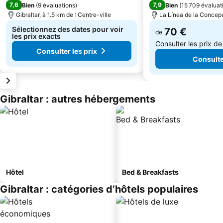
7,6
7,9
Bien
(
9 évaluations
)
Bien
(
15 709 évaluat
Gibraltar, à 1.5 km de : Centre-ville
La Línea de la Concepc
Sélectionnez des dates pour voir
70 €
de
les prix exacts
Consulter les prix d
Consulter les prix
Consulter
Gibraltar : autres hébergements
Hôtel
Bed & Breakfasts
Gibraltar : catégories d’hôtels populaires