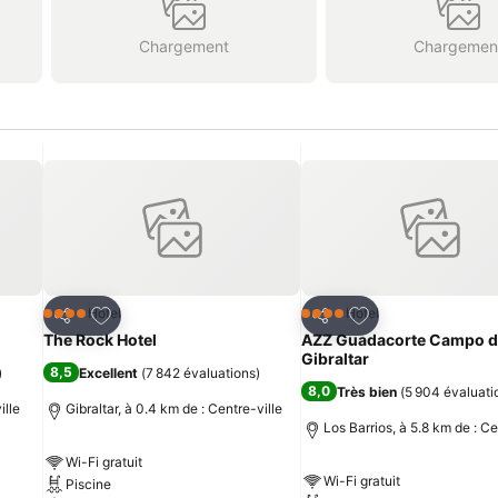
Chargement
Chargemen
is
Ajouter à mes favoris
Ajouter à mes fav
Hôtel
Hôtel
4 Étoiles
4 Étoiles
Partager
Partager
The Rock Hotel
AZZ Guadacorte Campo d
Gibraltar
8,5
)
Excellent
(
7 842 évaluations
)
8,0
Très bien
(
5 904 évaluati
ille
Gibraltar, à 0.4 km de : Centre-ville
Los Barrios, à 5.8 km de : Ce
Wi-Fi gratuit
Wi-Fi gratuit
Piscine