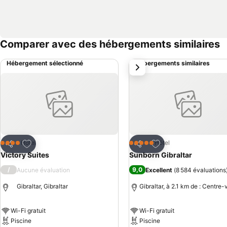
Comparer avec des hébergements similaires
Hébergement sélectionné
Hébergements similaires
suivant
Ajouter à mes favoris
Ajouter à mes favor
Hôtel
Hôtel
4 Étoiles
5 Étoiles
Partager
Partager
Victory Suites
Sunborn Gibraltar
/
9,0
Aucune évaluation
Excellent
(
8 584 évaluations
Gibraltar, Gibraltar
Gibraltar, à 2.1 km de : Centre-v
Wi-Fi gratuit
Wi-Fi gratuit
Piscine
Piscine