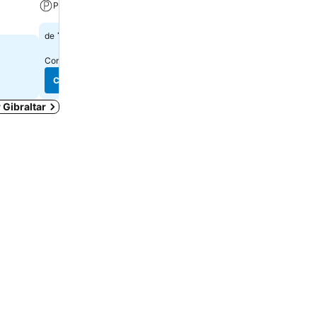
Piscine
Parking
Spa
136 €
de
252 €
de
Consulter les prix de
6 sites
Consulter les prix de
13 sit
Consulter les prix
Consulter les prix
 Gibraltar