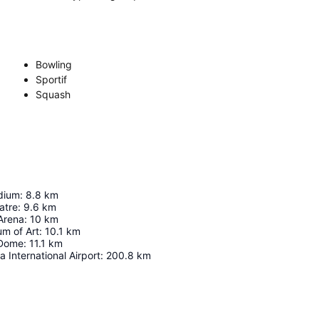
Bowling
Sportif
Squash
dium
:
8.8
km
atre
:
9.6
km
Arena
:
10
km
m of Art
:
10.1
km
 Dome
:
11.1
km
a International Airport
:
200.8
km