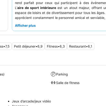
rend parfait pour ceux qui participent à des événemen
L'
aire de sport intérieure
est un atout majeur, offrant u
espace de loisirs et de divertissement pour tous les âges. 
apprécient constamment le personnel amical et serviable, e
déjeuner, en particulier la
machine à crêpes
, r
Afficher plus
commentaires positifs. Pour une expérience plus calme, 
devraient envisager de demander une chambre donnant sur
loin de l'autoroute principale.
ess
•
7,5
Petit déjeuner
•
6,9
Fitness
•
6,3
Restaurant
•
6,1
es)
Parking
Salle de fitness
Jeux d’arcade/jeux vidéo