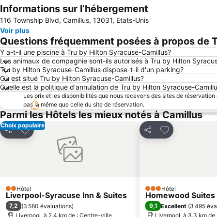
Informations sur l’hébergement
116 Township Blvd, Camillus, 13031, Etats-Unis
Voir plus
Questions fréquemment posées à propos de Tr
Y a-t-il une piscine à Tru by Hilton Syracuse-Camillus?
Les animaux de compagnie sont-ils autorisés à Tru by Hilton Syracu
Tru by Hilton Syracuse-Camillus dispose-t-il d'un parking?
Où est situé Tru by Hilton Syracuse-Camillus?
Quelle est la politique d'annulation de Tru by Hilton Syracuse-Camill
Les prix et les disponibilités que nous recevons des sites de réservation
pas la même que celle du site de réservation.
Parmi les Hôtels les mieux notés à Camillus
Choix populaire
Ajouter à mes favoris
Ajouter à mes f
Partager
Partager
Hôtel
Hôtel
2 Étoiles
3 Étoiles
Liverpool-Syracuse Inn & Suites
Homewood Suites b
7,2
9,1
(
3 580 évaluations
)
Excellent
(
3 495 éva
Liverpool, à 2.4 km de : Centre-ville
Liverpool, à 3.3 km de 