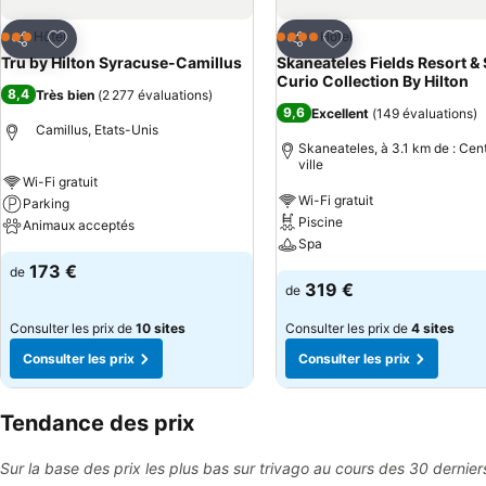
Ajouter à mes favoris
Ajouter à mes favor
Hôtel
Hôtel
3 Étoiles
4 Étoiles
Partager
Partager
Tru by Hilton Syracuse-Camillus
Skaneateles Fields Resort & 
Curio Collection By Hilton
8,4
Très bien
(
2 277 évaluations
)
9,6
Excellent
(
149 évaluations
)
Camillus, Etats-Unis
Skaneateles, à 3.1 km de : Cen
ville
Wi-Fi gratuit
Wi-Fi gratuit
Parking
Piscine
Animaux acceptés
Spa
173 €
de
319 €
de
Consulter les prix de
10 sites
Consulter les prix de
4 sites
Consulter les prix
Consulter les prix
Tendance des prix
Sur la base des prix les plus bas sur trivago au cours des 30 dernier