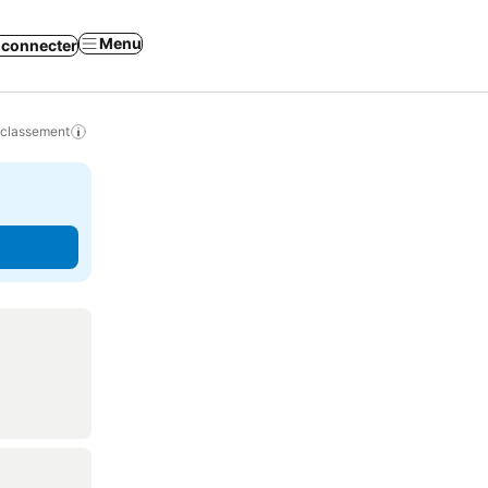
Menu
 connecter
 classement