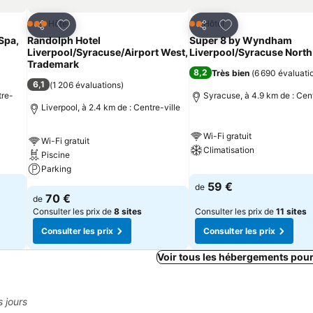
is
Ajouter à mes favoris
Ajouter à mes fav
Hôtel
Hôtel
3 Étoiles
2 Étoiles
Partager
Partager
Spa,
Randolph Hotel
Super 8 by Wyndham
Liverpool/Syracuse/Airport West,
Liverpool/Syracuse North
Trademark
8,2
Très bien
(
6 690 évaluati
6,1
(
1 206 évaluations
)
tre-
Syracuse, à 4.9 km de : Cent
Liverpool, à 2.4 km de : Centre-ville
Wi-Fi gratuit
Wi-Fi gratuit
Climatisation
Piscine
Parking
59 €
de
70 €
de
Consulter les prix de
8 sites
Consulter les prix de
11 sites
Consulter les prix
Consulter les prix
Voir tous les hébergements pou
s jours