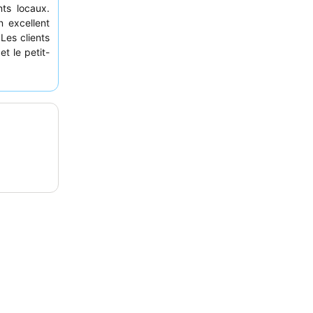
ts locaux.
n excellent
Les clients
t le petit-
eçoit des
les clients
 l'arrière,