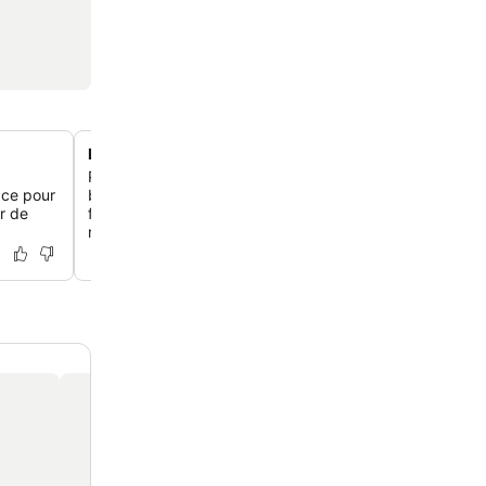
Emplacement idéal à Township 5
Profite d'un emplacement pratique au cœur des restaur
pace pour
boutiques et des divertissements de Township 5, avec 
er de
facile aux restaurants et aux magasins, dont certains of
réductions aux clients.