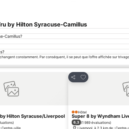
Agrandir la carte
u by Hilton Syracuse-Camillus
se-Camillus?
us?
 changent constamment. Par conséquent, il se peut que l’offre affichée sur trivago
avoris
Ajouter à mes favoris
Partager
Hôtel
2 Étoiles
y Hilton Syracuse/Liverpool
Super 8 by Wyndham Live
6,3
luations
)
(
1 989 évaluations
)
: Centre-ville
Liverpool, à 2.3 km de : Centre-v