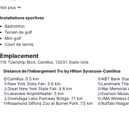
Voir plus
Installations sportives
Badminton
Terrain de golf
Mini-golf
Court de tennis
Emplacement
116 Township Blvd, Camillus, 13031, Etats-Unis
Distance de l’hébergement Tru by Hilton Syracuse-Camillus
Camillus
:
0.5
km
NBT Bank Sta
New York State Fair
:
3.6
km
Landmark The
Great New York State Fair
:
4.8
km
War Memorial 
Lakeview Amphitheater
:
5
km
Everson Museu
Onondaga Lake Parkway Bridge
:
7.1
km
JMA Wireless
Rosamond Gifford Zoo at Burnet Park
:
7.5
km
Buffalo-Niagar