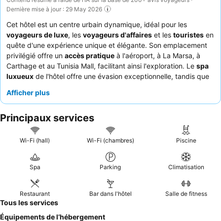
Dernière mise à jour : 29 May 2026
Cet hôtel est un centre urbain dynamique, idéal pour les
voyageurs de luxe
, les
voyageurs d'affaires
et les
touristes
en
quête d'une expérience unique et élégante. Son emplacement
privilégié offre un
accès pratique
à l'aéroport, à La Marsa, à
Carthage et au Tunisia Mall, facilitant ainsi l'exploration. Le
spa
luxueux
de l'hôtel offre une évasion exceptionnelle, tandis que
l'équipe culinaire propose constamment des plats délicieux et
Afficher plus
souvent « superstitieux », notamment du magret de canard cuit
professionnellement et d'incroyables mocktails. Les clients
Principaux services
louent constamment la
gentillesse exceptionnelle du
personnel
et son attention, garantissant une atmosphère
accueillante. Pour une expérience optimale, choisissez une
Wi-Fi (hall)
Wi-Fi (chambres)
Piscine
chambre située à un étage élevé pour profiter au mieux de la
vue et de la tranquillité.
Spa
Parking
Climatisation
Restaurant
Bar dans l'hôtel
Salle de fitness
Tous les services
Équipements de l’hébergement