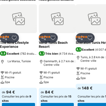
Hôtel
Hôtel
Hôtel
4 Étoiles
5 Étoiles
5 Étoiles
Partager
Ajouter à mes favoris
Partager
Ajouter à mes favoris
Partager
Ajouter à
The Nine Lifestyle
Verdi Tunis Beach
Sheraton Tunis Ho
Experience
Resort
8,5
Excellent
(
4 007 é
8,8
8,3
Excellent
(
782 évaluations
)
Très bien
(
4 734 évaluations
)
Tunis, à 2.8 km de :
Centre-ville
La Marsa, Tunisie
Gammarth, à 2.7 km de :
Centre-ville
Wi-Fi gratuit
Wi-Fi gratuit
Wi-Fi gratuit
Piscine
Piscine
Piscine
Spa
Spa
Spa
148 €
de
94 €
84 €
de
de
Consulter les prix de
9
Consulter les prix de
15
Consulter les prix de
sites
sites
sites