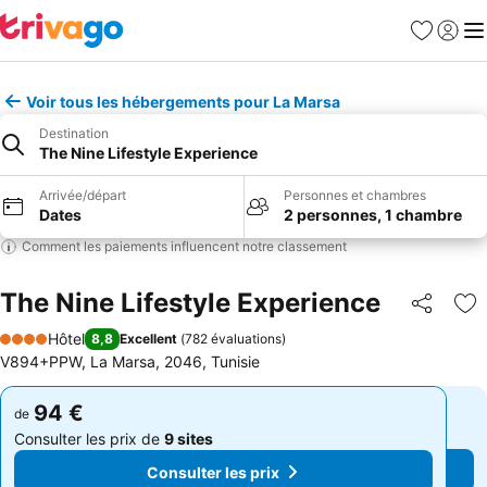
Favoris
Se con
Me
Voir tous les hébergements pour La Marsa
Destination
The Nine Lifestyle Experience
Arrivée/départ
Personnes et chambres
Dates
2 personnes, 1 chambre
Comment les paiements influencent notre classement
The Nine Lifestyle Experience
Partager
Aj
Hôtel
8,8
Excellent
(
782 évaluations
)
4 Étoiles
V894+PPW, La Marsa, 2046, Tunisie
94 €
94 €
de
de
Consulter les prix de
9 sites
Consulter les prix de
9 sites
Consulter les prix
Consulter les prix