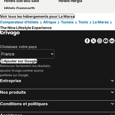
Hôtels Sidi Bou Said
Hôtels Hergla
Hôtels Gammarth
Voir tous les hébergements pour La Marsa
Comparateur d'hôtels
Afrique
Tunisie
Tunis
La Marsa
The Nine Lifestyle Experience
Facebook
Twitter
Insta
Yo
Choisissez votre pays
Ajouter sur Google
Retrouvez facilement nos résultats :
ajoutez trivago comme source
préférée sur Google.
Entreprise
Nos produits
Conditions et politiques