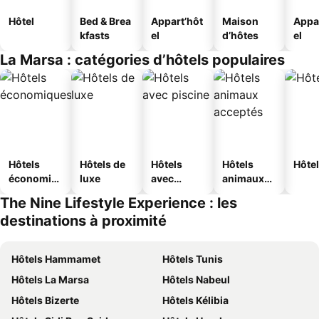
Hôtel
Bed & Brea
Appart’hôt
Maison
Appa
kfasts
el
d’hôtes
el
La Marsa : catégories d’hôtels populaires
Hôtels
Hôtels de
Hôtels
Hôtels
Hôtel
économiq
luxe
avec
animaux
ues
piscine
acceptés
The Nine Lifestyle Experience : les
destinations à proximité
Hôtels Hammamet
Hôtels Tunis
Hôtels La Marsa
Hôtels Nabeul
Hôtels Bizerte
Hôtels Kélibia