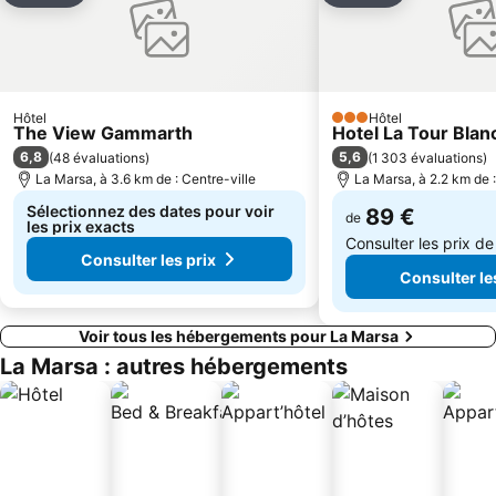
Hôtel
Hôtel
3 Étoiles
The View Gammarth
Hotel La Tour Blan
6,8
5,6
(
48 évaluations
)
(
1 303 évaluations
)
La Marsa, à 3.6 km de : Centre-ville
La Marsa, à 2.2 km de :
Sélectionnez des dates pour voir
89 €
de
les prix exacts
Consulter les prix d
Consulter les prix
Consulter le
Voir tous les hébergements pour La Marsa
La Marsa : autres hébergements