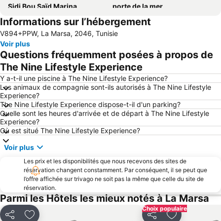
Sidi Bou Saïd Marina
porte de la mer
Informations sur l’hébergement
Bab Bhar
Carthage amphitheatre
V894+PPW, La Marsa, 2046, Tunisie
Lafayette
Bardo National Museum
Voir plus
Mutuelleville
Lake of Tunis
Questions fréquemment posées à propos de
Village de Sidi Bou Saïd
Marché central
The Nine Lifestyle Experience
Place de la Kasbah
Habib Thameur Park
Y a-t-il une piscine à The Nine Lifestyle Experience?
Les animaux de compagnie sont-ils autorisés à The Nine Lifestyle
Cathédrale de Tunis
Routière de Tunis Sud Bab Alioua
Experience?
The Nine Lifestyle Experience dispose-t-il d'un parking?
Carthage Roman Theatre
Jazz à Carthage
Quelle sont les heures d'arrivée et de départ à The Nine Lifestyle
Goulette Village Harbor
El Omrane
Experience?
Où est situé The Nine Lifestyle Experience?
La Grande Mosquée
Acropolium
Voir plus
Thermes d'Antonine
Musée 2 500 ans de céramique
Les prix et les disponibilités que nous recevons des sites de
Belvédère Park
Ibn Khaldoun Statue
réservation changent constamment. Par conséquent, il se peut que
Bab Souika
routière de Tunis Nord Bab Saâdoun
l’offre affichée sur trivago ne soit pas la même que celle du site de
réservation.
Ferroviaire de Bou Argoub
Parmi les Hôtels les mieux notés à La Marsa
Choix populaire
Partager
Ajouter à mes favoris
Partager
Ajouter à mes