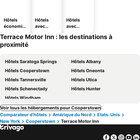
Hôtels
Hôtels
Hôtels
économiq
avec
avec
ues
piscine
parking
Terrace Motor Inn : les destinations à
proximité
Hôtels Saratoga Springs
Hôtels Albany
Hôtels Cooperstown
Hôtels Oneonta
Hôtels Tannersville
Hôtels Utica
Hôtels Schenectady
Hôtels Hunter
Hôtels Windham
Voir tous les hébergements pour Cooperstown
Comparateur d'hôtels
Amérique du Nord
Etats-Unis
New York
Cooperstown
Terrace Motor Inn
Facebook
Twitter
Insta
Yo