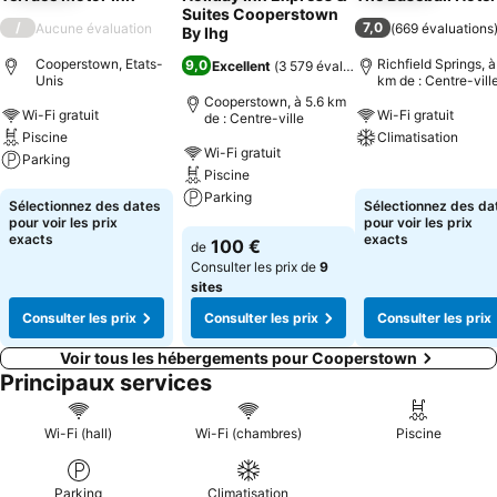
Suites Cooperstown
/
7,0
Aucune évaluation
(
669 évaluations
By Ihg
Cooperstown, Etats-
Richfield Springs, à
9,0
Excellent
(
3 579 évaluations
)
Unis
km de : Centre-vill
Cooperstown, à 5.6 km
Wi-Fi gratuit
Wi-Fi gratuit
de : Centre-ville
Piscine
Climatisation
Wi-Fi gratuit
Parking
Piscine
Consulter les pri
Parking
Consulter les prix
Sélectionnez des dates
Sélectionnez des da
pour voir les prix
pour voir les prix
Consulter les prix
exacts
exacts
100 €
de
Consulter les prix de
9
sites
Consulter les prix
Consulter les prix
Consulter les prix
Voir tous les hébergements pour Cooperstown
Principaux services
Wi-Fi (hall)
Wi-Fi (chambres)
Piscine
Parking
Climatisation