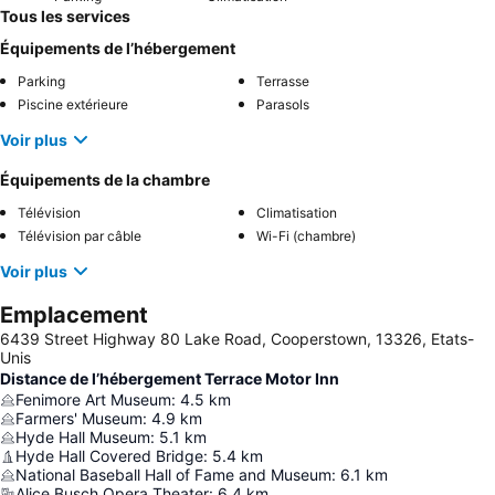
Tous les services
Équipements de l’hébergement
Parking
Terrasse
Piscine extérieure
Parasols
Voir plus
Équipements de la chambre
Télévision
Climatisation
Télévision par câble
Wi-Fi (chambre)
Voir plus
Emplacement
6439 Street Highway 80 Lake Road, Cooperstown, 13326, Etats-
Unis
Distance de l’hébergement Terrace Motor Inn
Fenimore Art Museum
:
4.5
km
Farmers' Museum
:
4.9
km
Hyde Hall Museum
:
5.1
km
Hyde Hall Covered Bridge
:
5.4
km
National Baseball Hall of Fame and Museum
:
6.1
km
Alice Busch Opera Theater
:
6.4
km