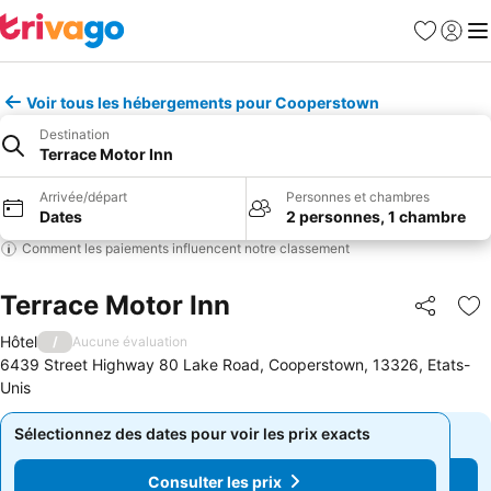
Favoris
Se con
Me
Voir tous les hébergements pour Cooperstown
Destination
Terrace Motor Inn
Arrivée/départ
Personnes et chambres
Dates
2 personnes, 1 chambre
Comment les paiements influencent notre classement
Terrace Motor Inn
Partager
Aj
Hôtel
/
Aucune évaluation
6439 Street Highway 80 Lake Road, Cooperstown, 13326, Etats-
Unis
Sélectionnez des dates pour voir les prix exacts
Sélectionnez des dates pour voir les prix exacts
Consulter les prix
Consulter les prix