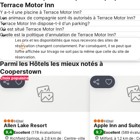
Terrace Motor Inn
Y a-t-il une piscine à Terrace Motor Inn?
Les animaux de compagnie sont-ils autorisés à Terrace Motor Inn?
Terrace Motor Inn dispose-t-il d'un parking?
Où est situé Terrace Motor Inn?
Quelle est la politique d'annulation de Terrace Motor Inn?
Les prix et les disponibilités que nous recevons des sites de
réservation changent constamment. Par conséquent, il se peut que
l’offre affichée sur trivago ne soit pas la même que celle du site de
réservation.
Parmi les Hôtels les mieux notés à
Cooperstown
Choix populaire
Partager
Ajouter à mes favoris
Partager
Ajouter à mes
Hôtel
Hôtel
3 Étoiles
3 Étoiles
Allen Lake Resort
Apple Inn and Suit
9,4
9,7
Excellent
(
178 évaluations
)
Excellent
(
589 évalu
Richfield Springs, à 2.6 km de : Centre-ville
Milford, à 1.2 km de : C