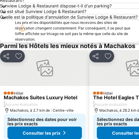
Restaurant?
Sunview Lodge & Restaurant dispose-t-il d'un parking?
Où est situé Sunview Lodge & Restaurant?
Quelle est la politique d'annulation de Sunview Lodge & Restaurant?
Les prix et les disponibilités que nous recevons des sites de
réservation changent constamment. Par conséquent, il se peut que
l’offre affichée sur trivago ne soit pas la même que celle du site de
réservation.
Parmi les Hôtels les mieux notés à Machakos
Partager
Ajouter à mes favoris
Partager
Ajouter à mes
Hôtel
Hôtel
3 Étoiles
3 Étoiles
Machakos Suites Luxury Hotel
The Hotel Eagles T
/
/
Aucune évaluation
Aucune évaluation
Machakos, à 2.7 km de : Centre-ville
Machakos, à 28.2 km de
Sélectionnez des dates pour voir
Sélectionnez des da
les prix exacts
les prix exacts
Consulter les prix
Consulter le