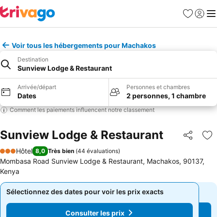
Favoris
Se con
Me
Voir tous les hébergements pour Machakos
Destination
Sunview Lodge & Restaurant
Arrivée/départ
Personnes et chambres
Dates
2 personnes, 1 chambre
Comment les paiements influencent notre classement
Sunview Lodge & Restaurant
Partager
Aj
Hôtel
8,0
Très bien
(
44 évaluations
)
3 Étoiles
Mombasa Road Sunview Lodge & Restaurant, Machakos, 90137,
Kenya
Sélectionnez des dates pour voir les prix exacts
Sélectionnez des dates pour voir les prix exacts
Consulter les prix
Consulter les prix