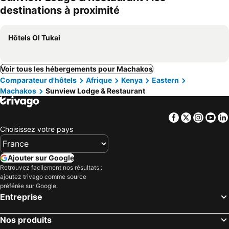
destinations à proximité
Hôtels Ol Tukai
Voir tous les hébergements pour Machakos
Comparateur d'hôtels
Afrique
Kenya
Eastern
Machakos
Sunview Lodge & Restaurant
Facebook
Twitter
Insta
Yo
Choisissez votre pays
Ajouter sur Google
Retrouvez facilement nos résultats :
ajoutez trivago comme source
préférée sur Google.
Entreprise
Nos produits