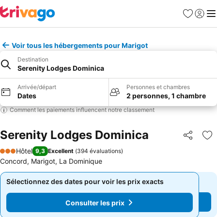
Favoris
Se con
Me
Voir tous les hébergements pour Marigot
Destination
Serenity Lodges Dominica
Arrivée/départ
Personnes et chambres
Dates
2 personnes, 1 chambre
Comment les paiements influencent notre classement
Serenity Lodges Dominica
Partager
Aj
Hôtel
9,3
Excellent
(
394 évaluations
)
3 Étoiles
Concord, Marigot, La Dominique
Sélectionnez des dates pour voir les prix exacts
Sélectionnez des dates pour voir les prix exacts
Consulter les prix
Consulter les prix