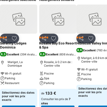
Hôtel
Hôtel
Hôtel
3 Étoiles
4 Étoiles
3 Étoiles
Partager
Ajouter à mes favoris
Partager
Ajouter à mes favoris
Partager
Ajouter à
Serenity Lodges
Rosalie Bay Eco Resort
Hibiscus Valley In
Dominica
& Spa
8,6
Excellent
(
760 év
9,3
8,6
Excellent
(
394 évaluations
)
Excellent
(
606 évaluations
)
Marigot, à 6.9 km d
Centre-ville
Marigot, La
Rosalie, à 0.2 km de :
Dominique
Centre-ville
Wi-Fi gratuit
Wi-Fi gratuit
Piscine
Piscine
Parking
Spa
Parking
Restaurant
Parking
Sélectionnez des da
pour voir les prix
Sélectionnez des dates
133 €
de
exacts
pour voir les prix
Consulter les prix de
7
exacts
sites