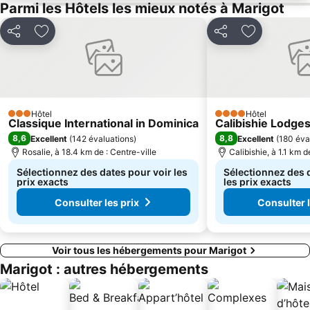
Parmi les Hôtels les mieux notés à Marigot
Partager
Ajouter à mes favoris
Partager
Ajouter à m
Hôtel
Hôtel
3 Étoiles
4 Étoiles
Classique International in Dominica
Calibishie Lodge
8,6
8,8
Excellent
(
142 évaluations
)
Excellent
(
180 éva
Rosalie, à 18.4 km de : Centre-ville
Calibishie, à 1.1 km d
Sélectionnez des dates pour voir les
Sélectionnez des 
prix exacts
les prix exacts
Consulter les prix
Consulter l
Voir tous les hébergements pour Marigot
Marigot : autres hébergements