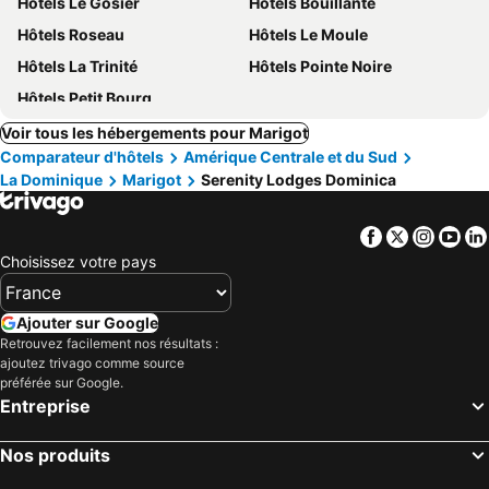
Hôtels Le Gosier
Hôtels Bouillante
Hôtels Roseau
Hôtels Le Moule
Hôtels La Trinité
Hôtels Pointe Noire
Hôtels Petit Bourg
Voir tous les hébergements pour Marigot
Comparateur d'hôtels
Amérique Centrale et du Sud
La Dominique
Marigot
Serenity Lodges Dominica
Facebook
Twitter
Insta
Yo
Choisissez votre pays
Ajouter sur Google
Retrouvez facilement nos résultats :
ajoutez trivago comme source
préférée sur Google.
Entreprise
Nos produits