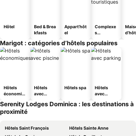
Hôtel
Bed & Brea
Appart’hôt
Complexe
Mais
kfasts
el
s
d’hô
touristique
Marigot : catégories d’hôtels populaires
s
Hôtels
Hôtels
Hôtels spa
Hôtels
économiq
avec
avec
ues
piscine
parking
Serenity Lodges Dominica : les destinations à
proximité
Hôtels Saint François
Hôtels Sainte Anne