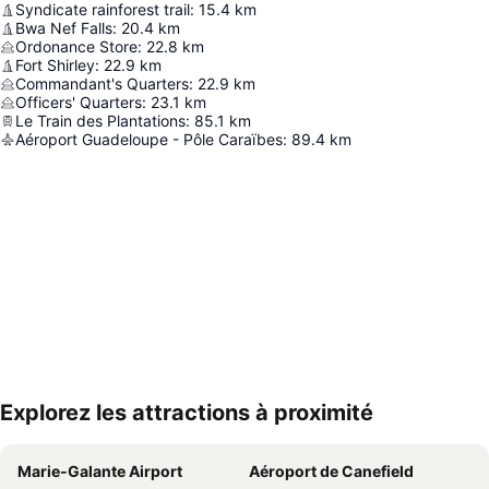
Syndicate rainforest trail
:
15.4
km
Bwa Nef Falls
:
20.4
km
Ordonance Store
:
22.8
km
Fort Shirley
:
22.9
km
Commandant's Quarters
:
22.9
km
Officers' Quarters
:
23.1
km
Le Train des Plantations
:
85.1
km
Aéroport Guadeloupe - Pôle Caraïbes
:
89.4
km
Explorez les attractions à proximité
Agrandir la carte
Marie-Galante Airport
Aéroport de Canefield