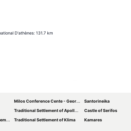
national D'athènes
:
131.7
km
Agrandir la carte
Milos Conference Cente - George Iliopoulos
Santorineika
Traditional Settlement of Apollonia
Castle of Serifos
onas
Traditional Settlement of Klima
Kamares