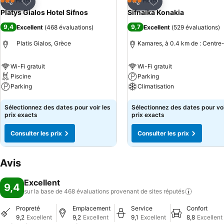
Ajouter à mes favoris
Ajouter à mes favor
Hôtel
Hôtel
3 Étoiles
3 Étoiles
Partager
Partager
Platys Gialos Hotel Sifnos
Sifnaika Konakia
9,4
9,7
Excellent
(
468 évaluations
)
Excellent
(
529 évaluations
)
Platis Gialos, Grèce
Kamares, à 0.4 km de : Centre-
Wi-Fi gratuit
Wi-Fi gratuit
Piscine
Parking
Parking
Climatisation
Consulter les prix
Consulter les prix
Sélectionnez des dates pour voir les
Sélectionnez des dates pour voi
prix exacts
prix exacts
Consulter les prix
Consulter les prix
Avis
Excellent
9,4
sur la base de 468 évaluations provenant de sites
réputés
Propreté
Emplacement
Service
Confort
9,2
Excellent
9,2
Excellent
9,1
Excellent
8,8
Excellent