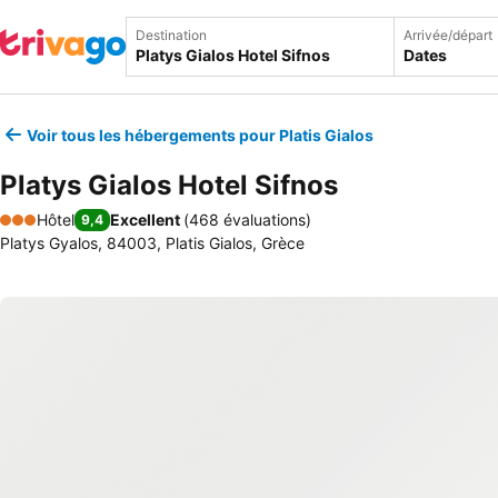
Destination
Arrivée/départ
Dates
Voir tous les hébergements pour Platis Gialos
Platys Gialos Hotel Sifnos
Hôtel
Excellent
(
468 évaluations
)
9,4
3 Étoiles
Platys Gyalos, 84003, Platis Gialos, Grèce