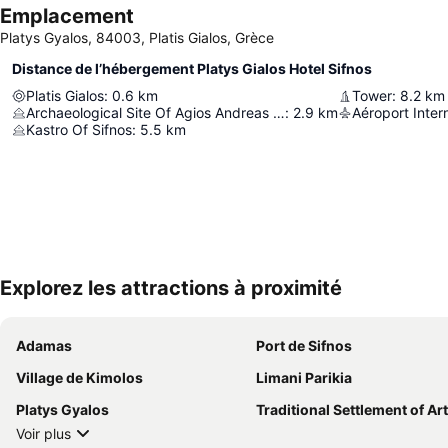
Emplacement
Platys Gyalos, 84003, Platis Gialos, Grèce
Distance de l’hébergement Platys Gialos Hotel Sifnos
Platis Gialos
:
0.6
km
Tower
:
8.2
km
Archaeological Site Of Agios Andreas Museum
:
2.9
km
Aéroport Inter
Kastro Of Sifnos
:
5.5
km
Explorez les attractions à proximité
Adamas
Port de Sifnos
Village de Kimolos
Limani Parikia
Platys Gyalos
Traditional Settlement of Artem
Voir plus