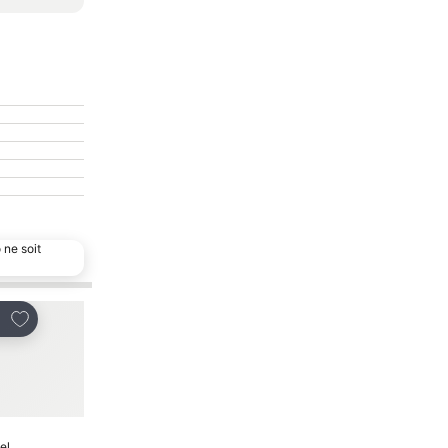
 ne soit
Ajouter à mes favoris
Ajouter à mes favor
tager
Partager
el
Hôtel