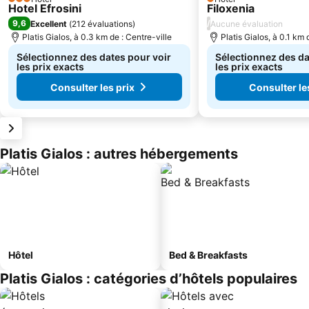
3 Étoiles
1 Étoiles
Hotel Efrosini
Filoxenia
9,6
/
Excellent
(
212 évaluations
)
Aucune évaluation
Platis Gialos, à 0.3 km de : Centre-ville
Platis Gialos, à 0.1 km 
Sélectionnez des dates pour voir
Sélectionnez des da
les prix exacts
les prix exacts
Consulter les prix
Consulter le
Platis Gialos : autres hébergements
Hôtel
Bed & Breakfasts
Platis Gialos : catégories d’hôtels populaires