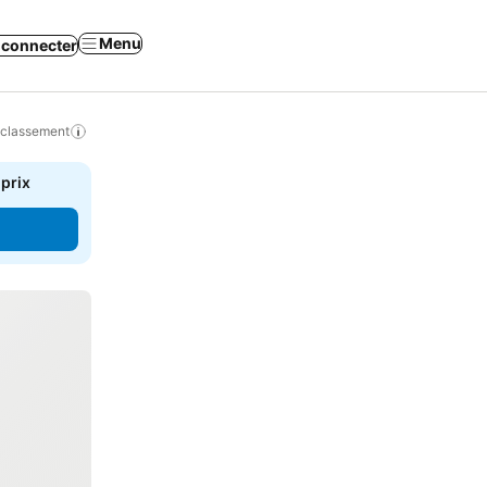
Menu
 connecter
 classement
 prix