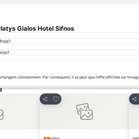
atys Gialos Hotel Sifnos
ifnos?
fnos?
 changent constamment. Par conséquent, il se peut que l’offre affichée sur trivago
s
avoris
Ajouter à mes favoris
Partager
Par
Hôtel
Hôt