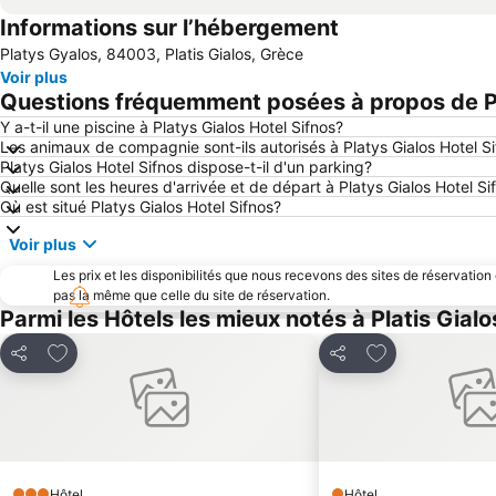
Informations sur l’hébergement
Platys Gyalos, 84003, Platis Gialos, Grèce
Voir plus
Questions fréquemment posées à propos de Pl
Y a-t-il une piscine à Platys Gialos Hotel Sifnos?
Les animaux de compagnie sont-ils autorisés à Platys Gialos Hotel S
Platys Gialos Hotel Sifnos dispose-t-il d'un parking?
Quelle sont les heures d'arrivée et de départ à Platys Gialos Hotel Si
Où est situé Platys Gialos Hotel Sifnos?
Voir plus
Les prix et les disponibilités que nous recevons des sites de réservation
pas la même que celle du site de réservation.
Parmi les Hôtels les mieux notés à Platis Gialo
Ajouter à mes favoris
Ajouter à mes f
Partager
Partager
Hôtel
Hôtel