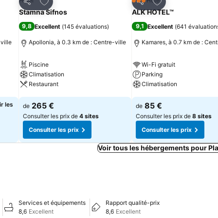
is
Ajouter à mes favoris
Ajouter à mes fav
Hôtel
Hôtel
3 Étoiles
Partager
Partager
Stamna Sifnos
ALK HOTEL™
9,8
9,1
Excellent
(
145 évaluations
)
Excellent
(
641 évaluation
ville
Apollonia, à 0.3 km de : Centre-ville
Kamares, à 0.7 km de : Centr
Piscine
Wi-Fi gratuit
Climatisation
Parking
Restaurant
Climatisation
Consulter les prix
Consulter les prix
r les
265 €
85 €
de
de
Consulter les prix de
4 sites
Consulter les prix de
8 sites
Consulter les prix
Consulter les prix
Voir tous les hébergements pour Pla
Services et équipements
Rapport qualité-prix
8,6
Excellent
8,6
Excellent