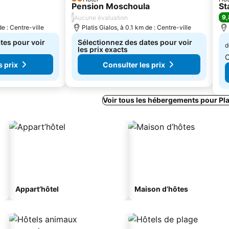
2 Étoiles
Pension Moschoula
St
/
9,
Aucune évaluation
de : Centre-ville
Platis Gialos, à 0.1 km de : Centre-ville
tes pour voir
Sélectionnez des dates pour voir
d
les prix exacts
C
s prix
Consulter les prix
Voir tous les hébergements pour Pla
Appart’hôtel
Maison d’hôtes