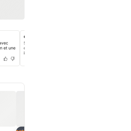
Chambres avec vue sur la mer de style cycladique
avec
Séjourne dans des chambres et suites blanchies à la ch
on et une
climatisées, avec des lits encastrés ou à baldaquin et u
imprenable sur la mer Égée.