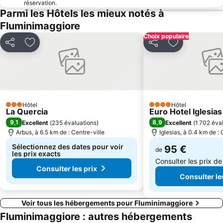
réservation.
Parmi les Hôtels les mieux notés à
Fluminimaggiore
Choix populaire
Partager
Ajouter à mes favoris
Partager
Ajouter à mes
Hôtel
Hôtel
3 Étoiles
4 Étoiles
La Quercia
Euro Hotel Iglesias
9,1
8,9
Excellent
(
235 évaluations
)
Excellent
(
1 702 éva
Arbus, à 6.5 km de : Centre-ville
Iglesias, à 0.4 km de : 
Sélectionnez des dates pour voir
95 €
de
les prix exacts
Consulter les prix d
Consulter les prix
Consulter le
Voir tous les hébergements pour Fluminimaggiore
Fluminimaggiore : autres hébergements