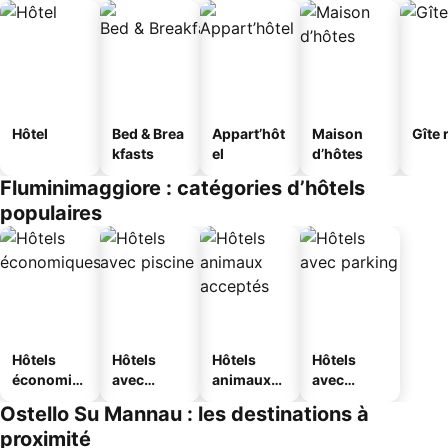
Hôtel
Bed & Brea
Appart’hôt
Maison
Gîte 
kfasts
el
d’hôtes
Fluminimaggiore : catégories d’hôtels
populaires
Hôtels
Hôtels
Hôtels
Hôtels
économiq
avec
animaux
avec
ues
piscine
acceptés
parking
Ostello Su Mannau : les destinations à
proximité