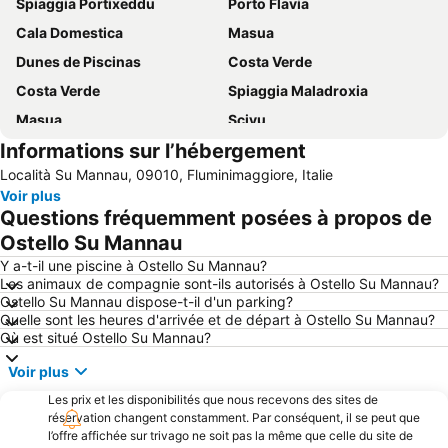
Spiaggia Portixeddu
Porto Flavia
Cala Domestica
Masua
Dunes de Piscinas
Costa Verde
Costa Verde
Spiaggia Maladroxia
Masua
Scivu
Informations sur l’hébergement
Miniera di Ingurtosu
Miniera di Nebida
Località Su Mannau, 09010, Fluminimaggiore, Italie
Spiaggia Fontanamare
Spiaggia Piscinas
Voir plus
Portu Maga
Torre dei Corsari
Questions fréquemment posées à propos de
Villaggio Ipogeo
Sant'Antioco
Ostello Su Mannau
Porto Botte
Spiaggia Maladroxia
Y a-t-il une piscine à Ostello Su Mannau?
Les animaux de compagnie sont-ils autorisés à Ostello Su Mannau?
Ostello Su Mannau dispose-t-il d'un parking?
Quelle sont les heures d'arrivée et de départ à Ostello Su Mannau?
Où est situé Ostello Su Mannau?
Voir plus
Les prix et les disponibilités que nous recevons des sites de
réservation changent constamment. Par conséquent, il se peut que
l’offre affichée sur trivago ne soit pas la même que celle du site de