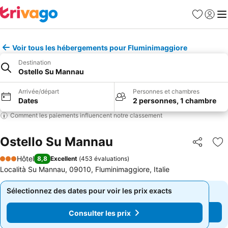
Favoris
Se con
Me
Voir tous les hébergements pour Fluminimaggiore
Destination
Ostello Su Mannau
Arrivée/départ
Personnes et chambres
Dates
2 personnes, 1 chambre
Comment les paiements influencent notre classement
Ostello Su Mannau
Partager
Aj
Hôtel
8,8
Excellent
(
453 évaluations
)
3 Étoiles
Località Su Mannau, 09010, Fluminimaggiore, Italie
Sélectionnez des dates pour voir les prix exacts
Sélectionnez des dates pour voir les prix exacts
Consulter les prix
Consulter les prix