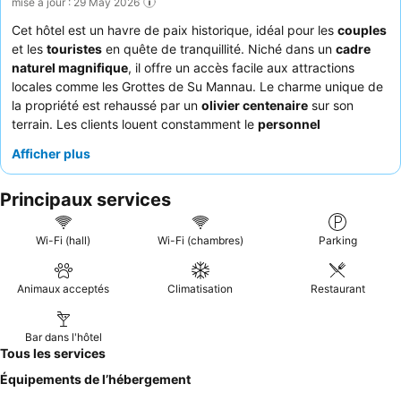
mise à jour : 29 May 2026
Cet hôtel est un havre de paix historique, idéal pour les
couples
et les
touristes
en quête de tranquillité. Niché dans un
cadre
naturel magnifique
, il offre un accès facile aux attractions
locales comme les Grottes de Su Mannau. Le charme unique de
la propriété est rehaussé par un
olivier centenaire
sur son
terrain. Les clients louent constamment le
personnel
accueillant et serviable
et l'exceptionnel
dîner
servi dans le
Afficher plus
magnifique jardin. Pour une expérience vraiment sereine,
pensez à demander une chambre donnant sur le paisible jardin.
Principaux services
Wi-Fi (hall)
Wi-Fi (chambres)
Parking
Animaux acceptés
Climatisation
Restaurant
Bar dans l'hôtel
Tous les services
Équipements de l’hébergement