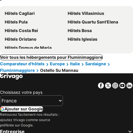
Hôtels Cagliari
Hôtels Villasimius
Hôtels Pula
Hôtels Quartu Sant'Elena
Hôtels Costa Rei
Hôtels Bosa
Hôtels Oristano
Hôtels Iglesias
Hôtels Domus de Maria
Voir tous les hébergements pour Fluminimaggiore
Comparateur d'hôtels
Europe
Italie
Sardaigne
Fluminimaggiore
Ostello Su Mannau
Facebook
Twitter
Insta
Yo
Choisissez votre pays
Ajouter sur Google
Retrouvez facilement nos résultats :
ajoutez trivago comme source
préférée sur Google.
Entreprise