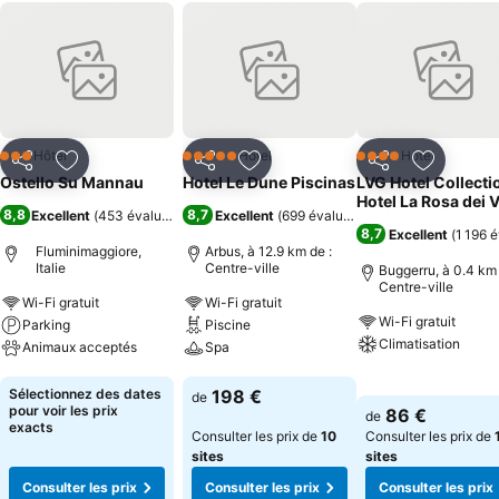
Hôtel
Hôtel
Hôtel
3 Étoiles
5 Étoiles
4 Étoiles
Partager
Ajouter à mes favoris
Partager
Ajouter à mes favoris
Partager
Ajouter à
Ostello Su Mannau
Hotel Le Dune Piscinas
LVG Hotel Collecti
Hotel La Rosa dei V
8,8
8,7
Excellent
(
453 évaluations
)
Excellent
(
699 évaluations
)
8,7
Excellent
(
1 196 
Fluminimaggiore,
Arbus, à 12.9 km de :
Italie
Centre-ville
Buggerru, à 0.4 km 
Centre-ville
Wi-Fi gratuit
Wi-Fi gratuit
Wi-Fi gratuit
Parking
Piscine
Climatisation
Animaux acceptés
Spa
Consulter les pri
Consulter les prix
Consulter les prix
Sélectionnez des dates
198 €
de
pour voir les prix
86 €
de
exacts
Consulter les prix de
10
Consulter les prix de
sites
sites
Consulter les prix
Consulter les prix
Consulter les prix