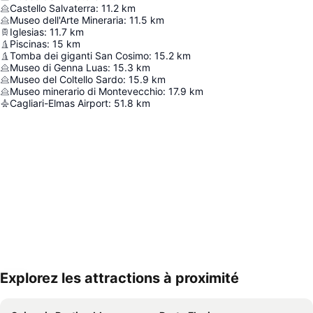
Castello Salvaterra
:
11.2
km
Museo dell'Arte Mineraria
:
11.5
km
Iglesias
:
11.7
km
Piscinas
:
15
km
Tomba dei giganti San Cosimo
:
15.2
km
Museo di Genna Luas
:
15.3
km
Museo del Coltello Sardo
:
15.9
km
Museo minerario di Montevecchio
:
17.9
km
Cagliari-Elmas Airport
:
51.8
km
Explorez les attractions à proximité
Agrandir la carte