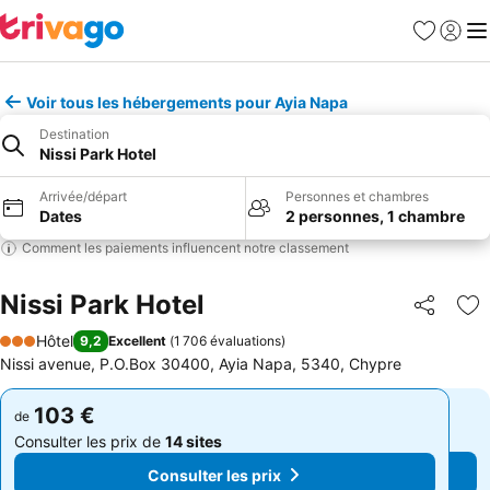
Favoris
Se con
Me
Voir tous les hébergements pour Ayia Napa
Destination
Nissi Park Hotel
Arrivée/départ
Personnes et chambres
Dates
2 personnes, 1 chambre
Comment les paiements influencent notre classement
Nissi Park Hotel
Partager
Aj
Hôtel
9,2
Excellent
(
1 706 évaluations
)
3 Étoiles
Nissi avenue, P.O.Box 30400, Ayia Napa, 5340, Chypre
103 €
103 €
de
de
Consulter les prix de
14 sites
Consulter les prix de
14 sites
Consulter les prix
Consulter les prix