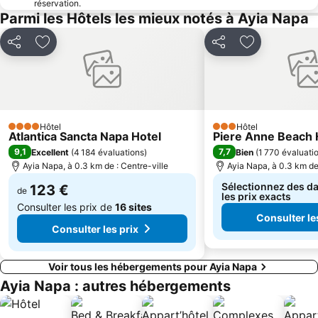
réservation.
Parmi les Hôtels les mieux notés à Ayia Napa
Partager
Ajouter à mes favoris
Partager
Ajouter à mes
Hôtel
Hôtel
4 Étoiles
3 Étoiles
Atlantica Sancta Napa Hotel
Piere Anne Beach 
9,1
7,7
Excellent
(
4 184 évaluations
)
Bien
(
1 770 évaluati
Ayia Napa, à 0.3 km de : Centre-ville
Ayia Napa, à 0.3 km de 
Sélectionnez des da
123 €
de
les prix exacts
Consulter les prix de
16 sites
Consulter le
Consulter les prix
Voir tous les hébergements pour Ayia Napa
Ayia Napa : autres hébergements