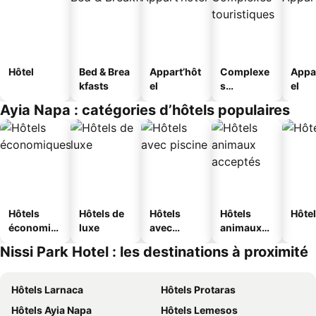
Hôtel
Bed & Brea
Appart’hôt
Complexe
Appa
kfasts
el
s
el
touristique
Ayia Napa : catégories d’hôtels populaires
s
Hôtels
Hôtels de
Hôtels
Hôtels
Hôtel
économiq
luxe
avec
animaux
ues
piscine
acceptés
Nissi Park Hotel : les destinations à proximité
Hôtels Larnaca
Hôtels Protaras
Hôtels Ayia Napa
Hôtels Lemesos