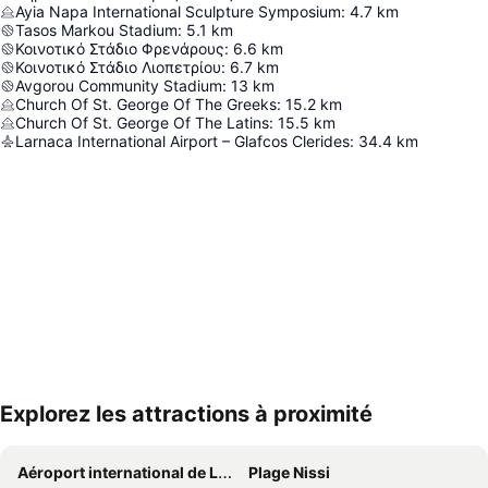
Ayia Napa International Sculpture Symposium
:
4.7
km
Tasos Markou Stadium
:
5.1
km
Κοινοτικό Στάδιο Φρενάρους
:
6.6
km
Κοινοτικό Στάδιο Λιοπετρίου
:
6.7
km
Avgorou Community Stadium
:
13
km
Church Of St. George Of The Greeks
:
15.2
km
Church Of St. George Of The Latins
:
15.5
km
Larnaca International Airport – Glafcos Clerides
:
34.4
km
Explorez les attractions à proximité
Agrandir la carte
Aéroport international de Larnaca
Plage Nissi