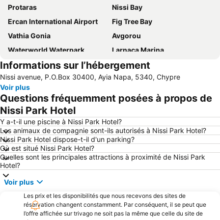
Protaras
Nissi Bay
Ercan International Airport
Fig Tree Bay
Vathia Gonia
Avgorou
Waterworld Waterpark
Larnaca Marina
Informations sur l’hébergement
Pernera A
Konnos Bay
Nissi avenue, P.O.Box 30400, Ayia Napa, 5340, Chypre
Pernera P
Makronissos
Voir plus
Mckenzie Beach
landa
Questions fréquemment posées à propos de
Katsarka
Mazotos
Nissi Park Hotel
Ammos of Kabouri
Glapsides Beach
Y a-t-il une piscine à Nissi Park Hotel?
Les animaux de compagnie sont-ils autorisés à Nissi Park Hotel?
Phinikoudes Beach
Ellinas
Nissi Park Hotel dispose-t-il d'un parking?
Où est situé Nissi Park Hotel?
Ayia Anna
Agia Thekla
Quelles sont les principales attractions à proximité de Nissi Park
Pantachou
Kaplica Beach
Hotel?
Voir plus
Les prix et les disponibilités que nous recevons des sites de
réservation changent constamment. Par conséquent, il se peut que
l’offre affichée sur trivago ne soit pas la même que celle du site de