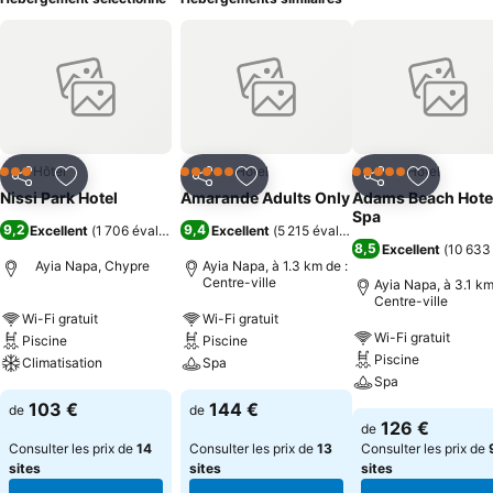
Hôtel
Hôtel
Hôtel
3 Étoiles
5 Étoiles
5 Étoiles
Partager
Ajouter à mes favoris
Partager
Ajouter à mes favoris
Partager
Ajouter à
Nissi Park Hotel
Amarande Adults Only
Adams Beach Hote
Spa
9,2
9,4
Excellent
(
1 706 évaluations
)
Excellent
(
5 215 évaluations
)
8,5
Excellent
(
10 633
Ayia Napa, Chypre
Ayia Napa, à 1.3 km de :
Centre-ville
Ayia Napa, à 3.1 km
Centre-ville
Wi-Fi gratuit
Wi-Fi gratuit
Wi-Fi gratuit
Piscine
Piscine
Piscine
Climatisation
Spa
Spa
103 €
144 €
de
de
126 €
de
Consulter les prix de
14
Consulter les prix de
13
Consulter les prix de
sites
sites
sites