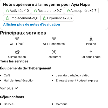
Note supérieure à la moyenne pour Ayia Napa
Activités
•
10
Restaurant
•
9,7
Atmosphère
•
9,7
Emplacement
•
9,6
Expérience
•
9,6
Afficher plus de notes d’évaluation
Principaux services
Wi-Fi (hall)
Wi-Fi (chambres)
Piscine
Climatisation
Restaurant
Bar dans l'hôtel
Tous les services
Équipements de l’hébergement
Café
Jeux d’arcade/jeux vidéo
Hall d’entrée/réception
Enregistrement / départ express
Voir plus
Séjour enfants
Berceau
Garderie