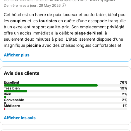
Dernière mise à jour : 29 May 2026
Cet hôtel est un havre de paix luxueux et confortable, idéal pour
les
couples
et les
touristes
en quête d'une escapade tranquille
à un excellent rapport qualité-prix. Son emplacement privilégié
offre un accès immédiat à la célèbre
plage de Nissi
, à
seulement deux minutes à pied. L'établissement dispose d'une
magnifique
piscine
avec des chaises longues confortables et
des lits cabanas, le tout niché dans des jardins luxuriants,
Afficher plus
offrant un cadre serein propice à la détente. Les clients ne
tarissent pas d'éloges sur le personnel exceptionnel et la
diversité des offres culinaires, en particulier le copieux
petit-
Avis des clients
déjeuner buffet
et le buffet du dîner avec ses thèmes
quotidiens. Pour une expérience vraiment paisible, les clients
Excellent
76
%
recommandent de demander une chambre donnant sur le jardin.
Très bien
19
%
Bien
2
%
Convenable
2
%
Médiocre
1
%
Afficher les avis