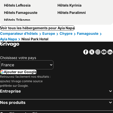
Hôtels Lefkosia
Hôtels Kyrinia
Hôtels Famagouste
Hôtels Paralimni
Hôtels Trikomo
Voir tous les hébergements pour Ayia Napa
Comparateur d'hôtels
Europe
Chypre
Famagouste
Ayia Napa
Nissi Park Hotel
Facebook
Twitter
Insta
Yo
Choisissez votre pays
Ajouter sur Google
Retrouvez facilement nos résultats :
ajoutez trivago comme source
préférée sur Google.
Entreprise
Nos produits