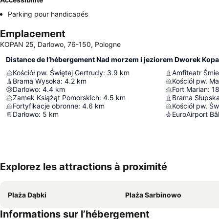
Parking pour handicapés
Emplacement
KOPAN 25, Darlowo, 76-150, Pologne
Distance de l’hébergement Nad morzem i jeziorem Dworek Kop
Kościół pw. Świętej Gertrudy
:
3.9
km
Amfiteatr Śmie
Brama Wysoka
:
4.2
km
Kościół pw. Ma
Darlowo
:
4.4
km
Fort Marian
:
18
Zamek Książąt Pomorskich
:
4.5
km
Brama Słupsk
Fortyfikacje obronne
:
4.6
km
Kościół pw. Ś
Darłowo
:
5
km
EuroAirport B
Explorez les attractions à proximité
Plaża Dąbki
Plaża Sarbinowo
Informations sur l’hébergement