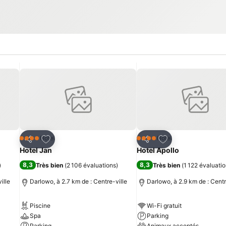
is
Ajouter à mes favoris
Ajouter à mes fav
Hôtel
Hôtel
4 Étoiles
4 Étoiles
Partager
Partager
Hotel Jan
Hotel Apollo
8,3
8,3
)
Très bien
(
2 106 évaluations
)
Très bien
(
1 122 évaluati
ille
Darlowo, à 2.7 km de : Centre-ville
Darlowo, à 2.9 km de : Centr
Piscine
Wi-Fi gratuit
Spa
Parking
Parking
Animaux acceptés