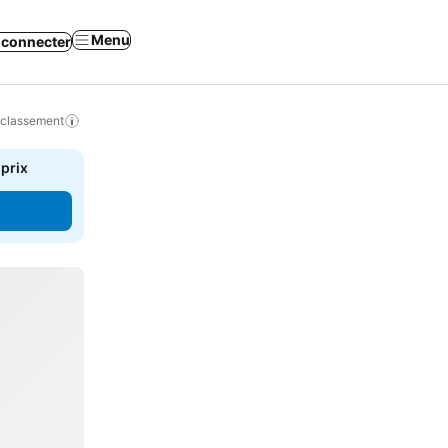
Menu
 connecter
 classement
 prix