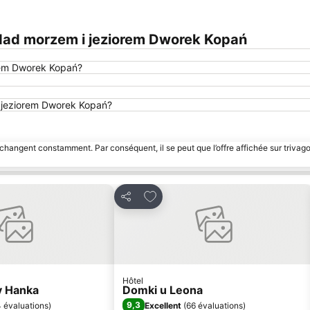
Nad morzem i jeziorem Dworek Kopań
rem Dworek Kopań?
 i jeziorem Dworek Kopań?
 changent constamment. Par conséquent, il se peut que l’offre affichée sur trivago
mes favoris
Ajouter à mes favoris
Partager
Hôtel
y Hanka
Domki u Leona
9,3
 évaluations
)
Excellent
(
66 évaluations
)