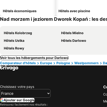
Hôtels économiques
Hôtels avec piscine
Nad morzem i jeziorem Dworek Kopań : les des
Hôtels Kolobrzeg
Hôtels Mielno
Hôtels Ustka
Hôtels Darlowo
Hôtels Rowy
Voir tous les hébergements pour Darlowo
Comparateur d'hôtels
Europe
Pologne
Westpommern
Da
Choisissez votre pays
Co
Co
Ajouter sur Google
Me
Retrouvez facilement nos résultats :