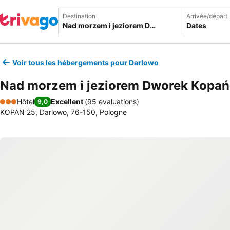
Destination
Arrivée/départ
Dates
Voir tous les hébergements pour Darlowo
Nad morzem i jeziorem Dworek Kopań
Hôtel
Excellent
(
95 évaluations
)
9,0
3 Étoiles
KOPAN 25, Darlowo, 76-150, Pologne