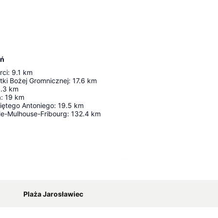
ań
rci
:
9.1
km
tki Bożej Gromnicznej
:
17.6
km
.3
km
a
:
19
km
więtego Antoniego
:
19.5
km
âle-Mulhouse-Fribourg
:
132.4
km
Agrandir la carte
Plaża Jarosławiec