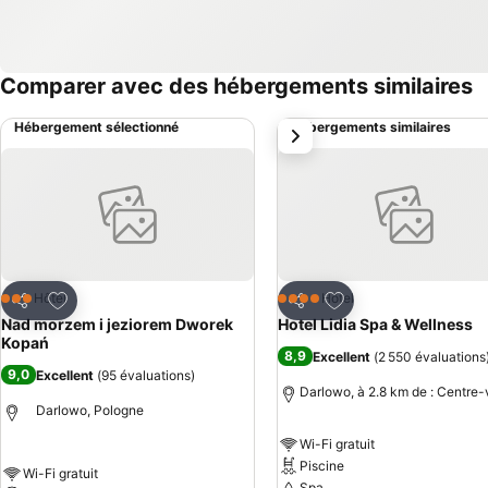
Comparer avec des hébergements similaires
Hébergement sélectionné
Hébergements similaires
suivant
Ajouter à mes favoris
Ajouter à mes favor
Hôtel
Hôtel
3 Étoiles
4 Étoiles
Partager
Partager
Nad morzem i jeziorem Dworek
Hotel Lidia Spa & Wellness
Kopań
8,9
Excellent
(
2 550 évaluations
9,0
Excellent
(
95 évaluations
)
Darlowo, à 2.8 km de : Centre-v
Darlowo, Pologne
Wi-Fi gratuit
Piscine
Wi-Fi gratuit
Spa