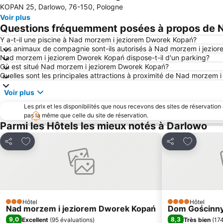
KOPAN 25, Darlowo, 76-150, Pologne
Voir plus
Questions fréquemment posées à propos de 
Y a-t-il une piscine à Nad morzem i jeziorem Dworek Kopań?
Les animaux de compagnie sont-ils autorisés à Nad morzem i jezio
Nad morzem i jeziorem Dworek Kopań dispose-t-il d'un parking?
Où est situé Nad morzem i jeziorem Dworek Kopań?
Quelles sont les principales attractions à proximité de Nad morzem
Voir plus
Les prix et les disponibilités que nous recevons des sites de réservation
pas la même que celle du site de réservation.
Parmi les Hôtels les mieux notés à Darlowo
Ajouter à mes favoris
Ajouter à 
Partager
Partager
Hôtel
Hôtel
3 Étoiles
4 Étoiles
Nad morzem i jeziorem Dworek Kopań
Dom Gościnn
9,0
8,3
Excellent
(
95 évaluations
)
Très bien
(
174