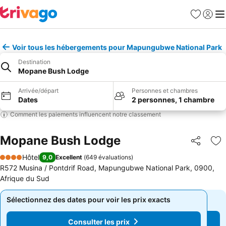
Favoris
Se con
Me
Voir tous les hébergements pour Mapungubwe National Park
Destination
Mopane Bush Lodge
Arrivée/départ
Personnes et chambres
Dates
2 personnes, 1 chambre
Comment les paiements influencent notre classement
Mopane Bush Lodge
Partager
Aj
Hôtel
9,0
Excellent
(
649 évaluations
)
4 Étoiles
R572 Musina / Pontdrif Road, Mapungubwe National Park, 0900,
Afrique du Sud
Sélectionnez des dates pour voir les prix exacts
Sélectionnez des dates pour voir les prix exacts
Consulter les prix
Consulter les prix