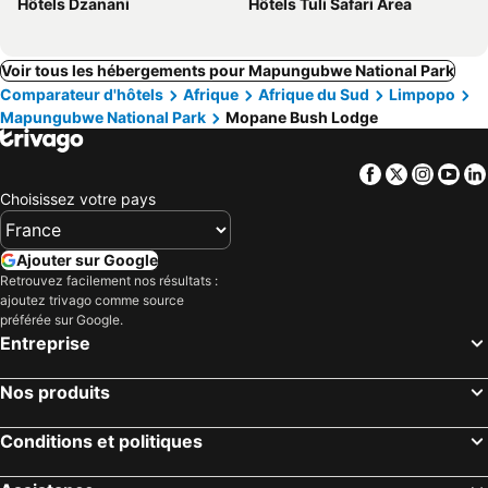
Hôtels Dzanani
Hôtels Tuli Safari Area
Voir tous les hébergements pour Mapungubwe National Park
Comparateur d'hôtels
Afrique
Afrique du Sud
Limpopo
Mapungubwe National Park
Mopane Bush Lodge
Facebook
Twitter
Insta
Yo
Choisissez votre pays
Ajouter sur Google
Retrouvez facilement nos résultats :
ajoutez trivago comme source
préférée sur Google.
Entreprise
Nos produits
Conditions et politiques