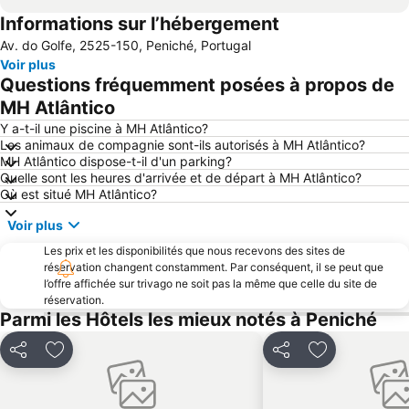
Informations sur l’hébergement
Castelo de Vila Verde dos Francos
Da Foz do Arelho
Av. do Golfe, 2525-150, Peniché, Portugal
Buddha Eden Garden - Jardim da Paz
Consolação beach
Voir plus
Porto Novo Beach
Foz do Arelho
Questions fréquemment posées à propos de
Réserve naturelle des iles Berlenga
Praia de Ribeira d'Ilhas
MH Atlântico
Praia de Vale Furado
Bom Sucesso
Y a-t-il une piscine à MH Atlântico?
Les animaux de compagnie sont-ils autorisés à MH Atlântico?
Praia do Salgado
Praia d'El Rey Golf & CC
MH Atlântico dispose-t-il d'un parking?
Quelle sont les heures d'arrivée et de départ à MH Atlântico?
Porto das Barcas
Pelos Caminhos da Batalha do Vimeiro
Où est situé MH Atlântico?
Foz do Lizandro Beach
D'EL Rei Beach
Voir plus
Praia do Sul-Praia da Baleia
Farol das Berlengas
Les prix et les disponibilités que nous recevons des sites de
Campo Real Golf Course
Paredes de Vitória
réservation changent constamment. Par conséquent, il se peut que
l’offre affichée sur trivago ne soit pas la même que celle du site de
Museu Arqueológico de São Miguel de Odrinhas
Touril de Atouguia da Baleia
réservation.
D'El Rey
de Porto Dinheiro
Parmi les Hôtels les mieux notés à Peniché
Castelo e Conjunto Urbano da Vila de Óbidos
Praia da Légua
Partager
Ajouter à mes favoris
Partager
Ajouter à mes
Praia de Pedra do Ouro
Supertubos
Praia de São Bernardino
Aeroclube de Torres Vedras