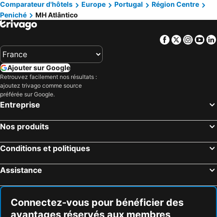
Comparateur d'hôtels
Europe
Portugal
Région Centre
Peniché
MH Atlântico
Facebook
Twitter
Insta
Yo
Ajouter sur Google
Retrouvez facilement nos résultats :
ajoutez trivago comme source
préférée sur Google.
Entreprise
Nos produits
Conditions et politiques
Assistance
Connectez-vous pour bénéficier des
avantages réservés aux membres