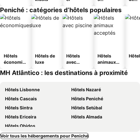
touristique
jeun
Peniché : catégories d’hôtels populaires
s
Hôtels
Hôtels de
Hôtels
Hôtels
Hôtel
économiq
luxe
avec
animaux
ues
piscine
acceptés
MH Atlântico : les destinations à proximité
Hôtels Lisbonne
Hôtels Nazaré
Hôtels Cascais
Hôtels Peniché
Hôtels Sintra
Hôtels Setúbal
Hôtels Ericeira
Hôtels Almada
Hôtels Obidos
Voir tous les hébergements pour Peniché