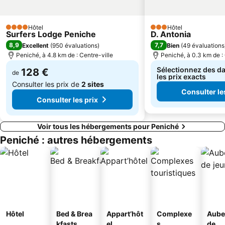
Serra do Montejunto
Assenta - Porto Barril
Mosteiro de Alcobaça
Igreja Paroquial de Pataias
Hôtel
Hôtel
4 Étoiles
3 Étoiles
Surfers Lodge Peniche
D. Antonia
8,9
7,7
Excellent
(
950 évaluations
)
Bien
(
49 évaluations
Peniché, à 4.8 km de : Centre-ville
Peniché, à 0.3 km de : 
Sélectionnez des da
128 €
de
les prix exacts
Consulter les prix de
2 sites
Consulter le
Consulter les prix
Voir tous les hébergements pour Peniché
Peniché : autres hébergements
Hôtel
Bed & Brea
Appart’hôt
Complexe
Aube
kfasts
el
s
de