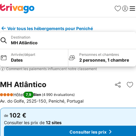
Favoris
Se con
Me
Voir tous les hébergements pour Peniché
Destination
MH Atlântico
Arrivée/départ
Personnes et chambres
Dates
2 personnes, 1 chambre
Comment les paiements influencent notre classement
MH Atlântico
Partager
Aj
Hôtel
7,9
Bien
(
4 990 évaluations
)
4 Étoiles
Av. do Golfe, 2525-150, Peniché, Portugal
102 €
102 €
de
de
Consulter les prix de
12 sites
Consulter les prix de
12 sites
Consulter les prix
Consulter les prix