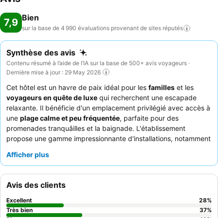
Bien
7,9
sur la base de 4 990 évaluations provenant de sites
réputés
Synthèse des avis
Contenu résumé à l’aide de l’IA sur la base de 500+ avis voyageurs ·
Dernière mise à jour : 29 May 2026
Cet hôtel est un havre de paix idéal pour les
familles
et les
voyageurs en quête de luxe
qui recherchent une escapade
relaxante. Il bénéficie d'un emplacement privilégié avec accès à
une
plage calme et peu fréquentée
, parfaite pour des
promenades tranquâilles et la baignade. L'établissement
propose une gamme impressionnante d'installations, notamment
d'attrayantes
piscines intérieures et extérieures
, un jacuzzi, un
Afficher plus
sauna et un bain turc, offrant de nombreuses occasions de se
détendre. Les clients ne cessent de louer le personnel amical,
attentif et professionnel, ainsi que le
divin petit-déjeuner buffet
Avis des clients
et sa variété impressionnante. Pour une expérience améliorée,
pensez à réserver une chambre à un étage supérieur pour
Excellent
28
%
profiter d'une
vue imprenable sur l'océan
.
Très bien
37
%