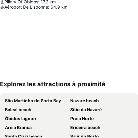
Pillory Of Óbidos
:
17.2
km
Aéroport De Lisbonne
:
64.9
km
Explorez les attractions à proximité
Agrandir la carte
São Martinho do Porto Bay
Nazaré beach
Baleal beach
Sítio da Nazaré
Óbidos lagoon
Praia Norte
Areia Branca
Ericeira beach
Santa Cruz beach
Salir do Porto