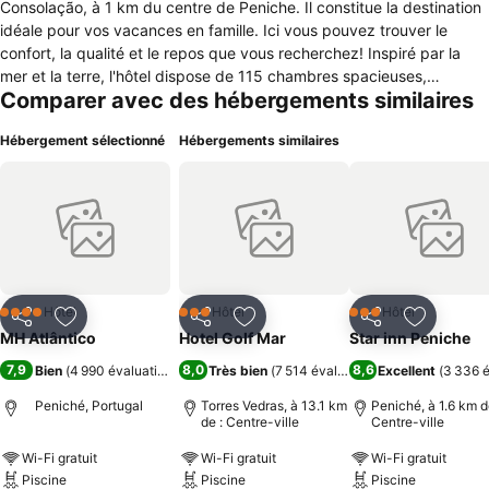
Consolação, à 1 km du centre de Peniche. Il constitue la destination
idéale pour vos vacances en famille. Ici vous pouvez trouver le
confort, la qualité et le repos que vous recherchez! Inspiré par la
mer et la terre, l'hôtel dispose de 115 chambres spacieuses,
Comparer avec des hébergements similaires
décorées avec soin pour votre confort. Toutes les chambres sont
équipées d'un balcon, de la climatisation, d'une télévision
Hébergement sélectionné
Hébergements similaires
numérique, d'une radio numérique, de journaux numériques, d'un
concierge numérique, d'informations sur l'aéroport, d'une télévision
Internet, d'un minibar, d'une machine à expresso, d'un coffre-fort,
d'un peignoir, d'articles de toilette et d'un sèche-cheveux. Avec 4
types différents, nous avons l'option idéale pour vous, que vous
voyagiez pour une famille ou pour le travail. L'hôtel se compose de
chambres familiales, de suites, de chambres doubles et de
chambres lits jumeaux afin que nous puissions nous adapter au
Hôtel
Hôtel
Hôtel
4 Étoiles
3 Étoiles
3 Étoiles
Partager
Ajouter à mes favoris
Partager
Ajouter à mes favoris
Partager
Ajouter à
mieux à vos besoins.
MH Atlântico
Hotel Golf Mar
Star inn Peniche
7,9
8,0
8,6
Bien
(
4 990 évaluations
)
Très bien
(
7 514 évaluations
Excellent
)
(
3 336 é
Peniché, Portugal
Torres Vedras, à 13.1 km
Peniché, à 1.6 km d
de : Centre-ville
Centre-ville
Wi-Fi gratuit
Wi-Fi gratuit
Wi-Fi gratuit
Piscine
Piscine
Piscine