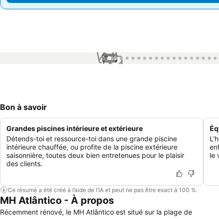
1 / 63
Bon à savoir
Grandes piscines intérieure et extérieure
Éq
Détends-toi et ressource-toi dans une grande piscine
L'
intérieure chauffée, ou profite de la piscine extérieure
en
saisonnière, toutes deux bien entretenues pour le plaisir
le 
des clients.
Ce résumé a été créé à l’aide de l’IA et peut ne pas être exact à 100 %.
MH Atlântico - À propos
Récemment rénové, le MH Atlântico est situé sur la plage de