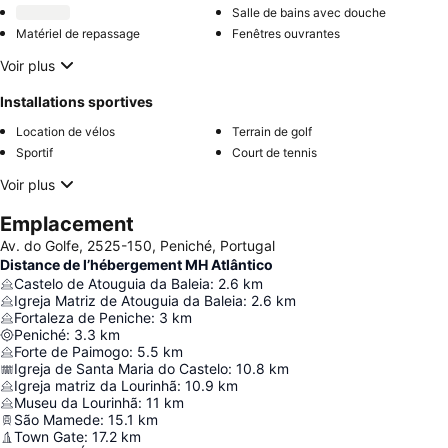
Salle de bains avec douche
Matériel de repassage
Fenêtres ouvrantes
Voir plus
Installations sportives
Location de vélos
Terrain de golf
Sportif
Court de tennis
Voir plus
Emplacement
Av. do Golfe, 2525-150, Peniché, Portugal
Distance de l’hébergement MH Atlântico
Castelo de Atouguia da Baleia
:
2.6
km
Igreja Matriz de Atouguia da Baleia
:
2.6
km
Fortaleza de Peniche
:
3
km
Peniché
:
3.3
km
Forte de Paimogo
:
5.5
km
Igreja de Santa Maria do Castelo
:
10.8
km
Igreja matriz da Lourinhã
:
10.9
km
Museu da Lourinhã
:
11
km
São Mamede
:
15.1
km
Town Gate
:
17.2
km