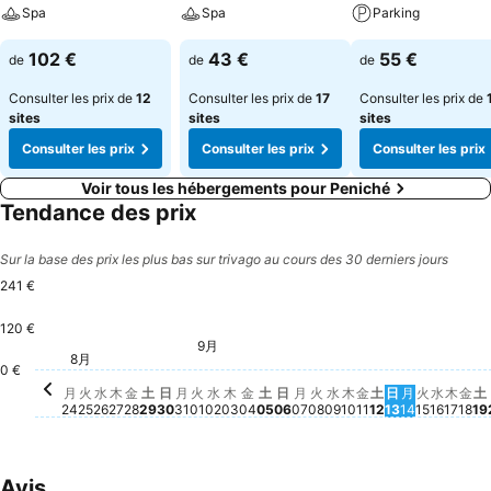
Spa
Spa
Parking
102 €
43 €
55 €
de
de
de
Consulter les prix de
12
Consulter les prix de
17
Consulter les prix de
sites
sites
sites
Consulter les prix
Consulter les prix
Consulter les prix
Voir tous les hébergements pour Peniché
Tendance des prix
Sur la base des prix les plus bas sur trivago au cours des 30 derniers jours
241 €
120 €
9月
火, 9月 01
214 €
土, 9月 05
198 €
水, 9月 02
197 €
木, 9
175 
土
1
8月
月, 8月 24
152 €
火, 8月 25
152 €
水, 8月 26
154 €
木, 8月 27
152 €
金, 8月 28
153 €
土, 8月 29
152 €
月, 9月 14
145 €
日, 9月 06
140 €
月, 9月 07
140 €
火, 9月 08
140 €
水, 9月 09
140 €
金, 9月 11
140 €
土, 9月 12
140 €
日, 9月 13
140 €
火, 9月 
140 €
水, 9月
140 €
金,
14
日, 8月 30
117 €
0 €
月, 8月 31
Aucun prix disponible à cette date
木, 9月 03
Aucun prix disponible à cette d
金, 9月 04
Aucun prix disponible à cette
木, 9月 10
Aucun prix dispon
月
火
水
木
金
土
日
月
火
水
木
金
土
日
月
火
水
木
金
土
日
月
火
水
木
金
土
24
25
26
27
28
29
30
31
01
02
03
04
05
06
07
08
09
10
11
12
13
14
15
16
17
18
19
Avis